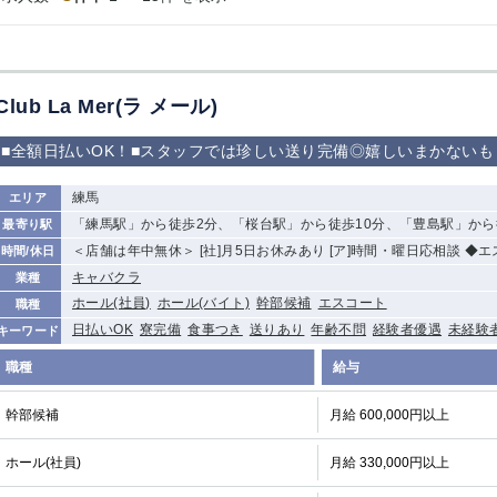
から徒歩10分
①歌舞伎町 ②
①銀座 ②新橋
錦糸町(南口)
蒲田(西口)
新宿
①東武練馬 ②
池袋東口
金町
大井町
Club La Mer(ラ メール)
成増・板橋 ③
大山 ②池袋
下赤塚
竹ノ塚
三鷹
亀戸
■全額日払いOK！■スタッフでは珍しい送り完備◎嬉しいまかない
荻窪
浅草
新小岩
幡ヶ谷
練馬
エリア
小岩
湯島
久米川
市川
「練馬駅」から徒歩2分、「桜台駅」から徒歩10分、「豊島駅」から
最寄り駅
五井
＜店舗は年中無休＞ [社]月5日お休みあり [ア]時間・曜日応相談 ◆
時間/休日
キャバクラ
業種
関内
横浜
川崎
溝の口
ホール(社員)
ホール(バイト)
幹部候補
エスコート
職種
新横浜
藤沢
平塚
武蔵小杉
日払いOK
寮完備
食事つき
送りあり
年齢不問
経験者優遇
未経験
キーワード
小田原
横浜・桜木町
関内・馬車道・
武蔵新城
日ノ出町
職種
給与
茅ヶ崎
戸塚
たまプラーザ
大船
厚木
横須賀
桜木町
幹部候補
月給 600,000円以上
ホール(社員)
大宮
南越谷
志木
月給 330,000円以上
川越
南浦和
所沢
熊谷
獨協大学前＜