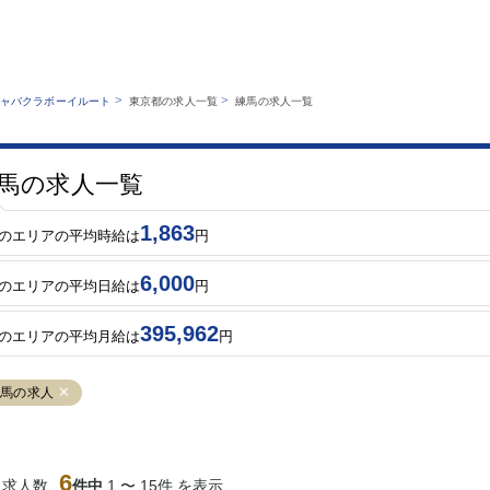
MENU
エリアから探す
関西版
業種から探す
銀座
上野
六本木
池袋
>
>
ャバクラボーイルート
東京都の求人一覧
練馬の求人一覧
職種から探す
特徴から探す
歌舞伎町
吉祥寺
練馬
渋谷
運営者情報
キャバクラボーイルートとは？
錦糸町
秋葉原
八王子
恵比寿
サイトマップ
馬の求人一覧
立川
千葉中央
門前仲町
町田
横須賀中央
調布
蒲田
北千住
1,863
のエリアの平均時給は
円
大山
赤坂
高円寺
赤羽
6,000
蒲田東口
多摩センター
立川（南口）
新宿
のエリアの平均日給は
円
西葛西
中野
葛西
府中
395,962
ひばりヶ丘（北
学芸大学
吉祥寺（南口／
小作・羽村・
のエリアの平均月給は
円
口）
公園口）
生エリア
吉祥寺（北口／
四谷
錦糸町南口
下北沢・経堂
練馬の求人
東口）
成増駅徒歩3分
①JR埼京線
三軒茶屋（南
①歌舞伎町 
の好立地！
「赤羽駅」から
口）
新宿 ③新宿
徒歩2分 ②東
丁目 ④西武
京メトロ南北線
宿
6
当求人数
件中
1 〜 15件 を表示
「赤羽岩淵駅」