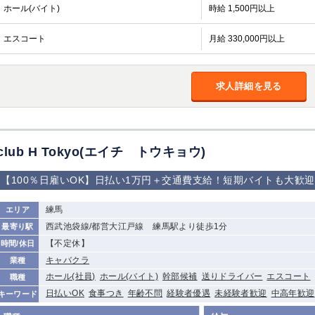
加松原＞
ホール(バイト)
時給 1,500円以上
春日部
川口
蕨
エスコート
月給 330,000円以上
船橋
津田沼
成田
千葉
佐倉
柏（西口）
木更津
柏（東口）
求人詳細を見る
茂原
松戸
八千代台
本八幡
浦安
宇都宮
小山
東武宇都宮（宇
club H Tokyo(エイチ トウキョウ)
都宮西口）
【100％日雇いOK】日払い1万円＋交通費支給！短期バイトも大歓
土浦
ひたち野うしく
練馬
エリア
高崎
館林
西武池袋線/都営大江戸線 練馬駅より徒歩1分
最寄り駅
【不定休】
時間/休日
キャバクラ
業種
0
選択した内容で設定
該当求人
件
ホール(社員)
ホール(バイト)
幹部候補
送りドライバー
エスコート
職種
日払いOK
食事つき
年齢不問
経験者優遇
未経験者歓迎
中高年歓迎
キーワード