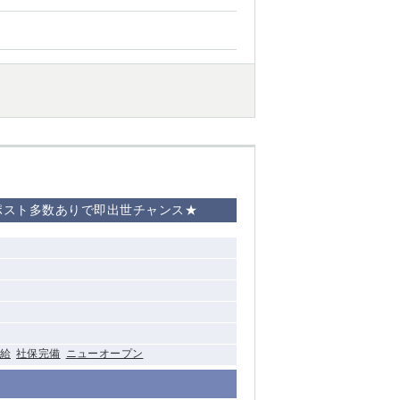
ポスト多数ありで即出世チャンス★
給
社保完備
ニューオープン