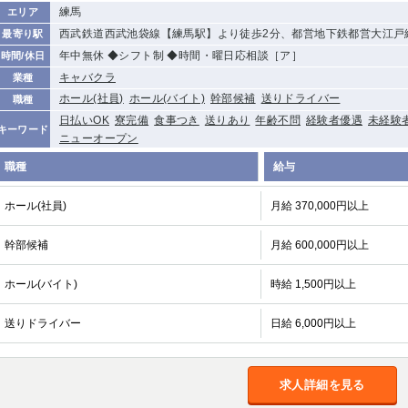
練馬
エリア
西武鉄道西武池袋線【練馬駅】より徒歩2分、都営地下鉄都営大江戸
最寄り駅
年中無休 ◆シフト制 ◆時間・曜日応相談［ア］
時間/休日
キャバクラ
業種
ホール(社員)
ホール(バイト)
幹部候補
送りドライバー
職種
日払いOK
寮完備
食事つき
送りあり
年齢不問
経験者優遇
未経験
キーワード
ニューオープン
職種
給与
ホール(社員)
月給 370,000円以上
幹部候補
月給 600,000円以上
ホール(バイト)
時給 1,500円以上
送りドライバー
日給 6,000円以上
求人詳細を見る