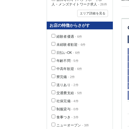
人・メンズナイトワーク求人
- 26件
エリア詳細を見る
お店の特徴からさがす
経験者優遇
- 6件
未経験者歓迎
- 6件
日払いOK
- 6件
年齢不問
- 5件
中高年歓迎
- 6件
神奈川県
寮完備
- 2件
送りあり
- 2件
交通費支給
- 5件
社保完備
- 4件
制服貸与
- 0件
食事つき
- 3件
埼玉県
ニューオープン
- 3件