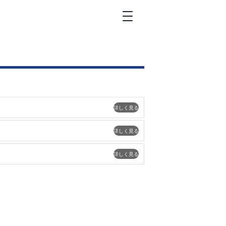
新橋
大和
神田
五反田
①六本木 ②西
麻布
詳しく見る
品川
浜松町
詳しく見る
中目黒
福
自由が丘
詳しく見る
金町（北口）
②
①歌舞伎町 ②
三
新宿 ③西部新
新
宿 ③東新宿