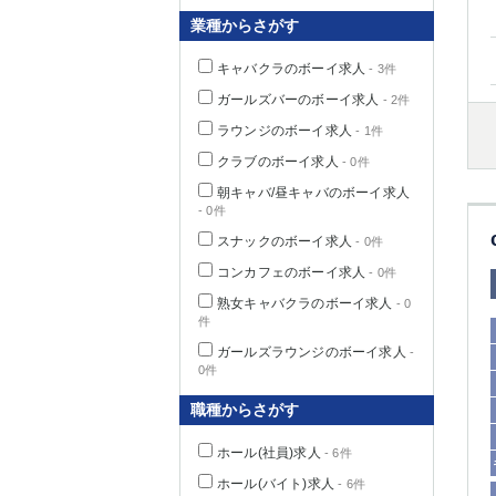
業種からさがす
キャバクラのボーイ求人
- 3件
千葉県
ガールズバーのボーイ求人
- 2件
ラウンジのボーイ求人
- 1件
クラブのボーイ求人
- 0件
朝キャバ/昼キャバのボーイ求人
- 0件
栃木県
スナックのボーイ求人
- 0件
コンカフェのボーイ求人
- 0件
茨城県
熟女キャバクラのボーイ求人
- 0
件
群馬県
ガールズラウンジのボーイ求人
-
0件
職種からさがす
ホール(社員)求人
- 6件
ホール(バイト)求人
- 6件