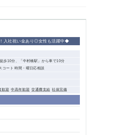
清瀬（南口）
大泉学園
水道橋
も！入社祝い金あり◎女性も活躍中◆
祖師ヶ谷大蔵
西麻布
徒歩10分、「中村橋駅」から車で10分
エスコート 時間・曜日応相談
本厚木
橋本
者歓迎
中高年歓迎
交通費支給
社保完備
元住吉
相模原
草加
草
北浦和（西口）