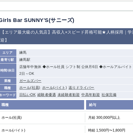
Girls Bar SUNNY'S(サニーズ)
【エリア最大級の人気店】高収入×スピード昇格可能★人柄採用｜学
迎】
練馬
エリア
練馬駅
最寄り駅
店舗年中無休 ◆ホール社員 シフト制 公休月6日 ◆ホールアルバイト 
時間/休日
2日～OK
ガールズバー
業種
ホール(社員)
ホール(バイト)
送りドライバー
職種
日払いOK
経験者優遇
未経験者歓迎
中高年歓迎
社保完備
キーワード
職種
給与
ホール(社員)
月給 300,000円以上
ホール(バイト)
時給 1,500円〜1,800円