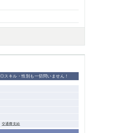
西船橋
下総中山
東金
迎◎スキル・性別も一切問いません！
交通費支給