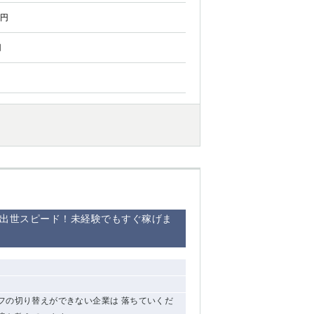
0円
円
の出世スピード！未経験でもすぐ稼げま
フの切り替えができない企業は 落ちていくだ