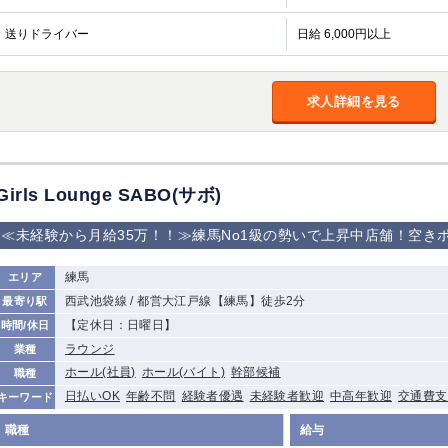
送りドライバー
日給 6,000円以上
求人詳細を見る
Girls Lounge SABO(サボ)
≪未経験から月給35万！！≫練馬No1級の勢いで上昇中店舗！空き
練馬
エリア
西武池袋線 / 都営大江戸線【練馬】徒歩2分
最寄り駅
【定休日：日曜日】
時間/休日
ラウンジ
業種
ホール(社員)
ホール(バイト)
幹部候補
職種
日払いOK
年齢不問
経験者優遇
未経験者歓迎
中高年歓迎
交通費支
キーワード
職種
給与