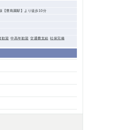
線【豊島園駅】より徒歩10分
者歓迎
中高年歓迎
交通費支給
社保完備