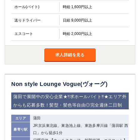
金町
大井町
ホール(バイト)
時給 1,600円以上
大泉学園
下赤塚
竹ノ塚
三鷹
送りドライバー
日給 9,000円以上
亀戸
水道橋
荻窪
浅草
エスコート
時給 2,000円以上
新小岩
幡ヶ谷
祖師ヶ谷大蔵
小岩
求人詳細を見る
湯島
久米川
市川
西麻布
五井
Non style Lounge Vogue(ヴォーグ)
神奈川県
蒲田で展開中の安心企業★‼求ホールバイト‼★エリア外
関内
横浜
からも応募多数！髪型・髪色等自由◎完全週休二日制
川崎
溝の口
本厚木
新横浜
蒲田
エリア
藤沢
平塚
JR京浜東北線、東急池上線、東急多摩川線「蒲田駅 西
最寄り駅
武蔵小杉
橋本
口」から徒歩1分
小田原
横浜・桜木町