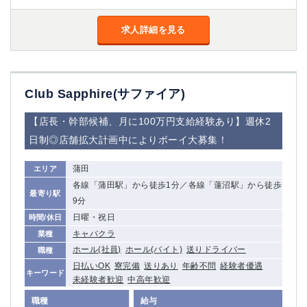
船橋
津田沼
成田
千葉
求人詳細を見る
西船橋
佐倉
柏（西口）
木更津
柏（東口）
下総中山
Club Sapphire(サファイア)
茂原
松戸
八千代台
本八幡
【店長・幹部候補、月に100万円支給経験あり】週休2
東金
浦安
日制◎店舗拡大計画中によりボーイ大募集！
栃木県
蒲田
エリア
各線「蒲田駅」から徒歩1分／各線「蓮沼駅」から徒歩
宇都宮
小山
最寄り駅
9分
東武宇都宮（宇都宮西口）
日曜・祝日
時間/休日
キャバクラ
業種
茨城県
ホール(社員)
ホール(バイト)
送りドライバー
職種
土浦
ひたち野うしく
日払いOK
寮完備
送りあり
年齢不問
経験者優遇
キーワード
未経験者歓迎
中高年歓迎
群馬県
職種
給与