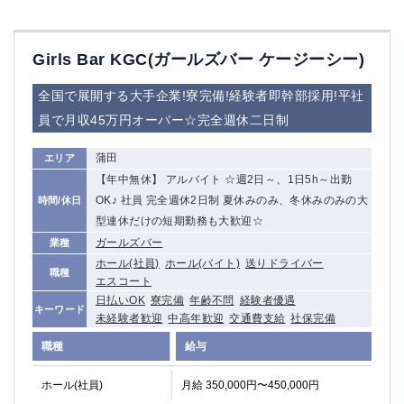
赤坂
高円寺
赤羽
品川
蒲田東口
多摩センター
Girls Bar KGC(ガールズバー ケージーシー)
立川（南口）
新宿
全国で展開する大手企業!寮完備!経験者即幹部採用!平社
浜松町
西葛西
中野
葛西
員で月収45万円オーバー☆完全週休二日制
府中
中目黒
蒲田
エリア
ひばりヶ丘（北口）
学芸大学
【年中無休】 アルバイト ☆週2日～、1日5h～出勤
吉祥寺（南口／公園口）
小作・羽村・福生エリア
OK♪ 社員 完全週休2日制 夏休みのみ、冬休みのみの大
時間/休日
自由が丘
吉祥寺（北口／東口）
型連休だけの短期勤務も大歓迎☆
四谷
錦糸町南口
ガールズバー
業種
下北沢・経堂
金町（北口）
ホール(社員)
ホール(バイト)
送りドライバー
職種
成増駅徒歩3分の好立地！
①JR埼京線「赤羽駅」から徒歩2分 ②
エスコート
三軒茶屋（南口）
①歌舞伎町 ②新宿 ③新宿三丁目 ④
日払いOK
寮完備
年齢不問
経験者優遇
キーワード
未経験者歓迎
中高年歓迎
交通費支給
社保完備
①歌舞伎町 ②新宿 ③西部新宿 ③東新宿
①歌舞伎町 ②新宿
①銀座 ②新橋
錦糸町(南口)
職種
給与
蒲田(西口)
清瀬（南口）
ホール(社員)
月給 350,000円〜450,000円
①東武練馬 ②成増・板橋 ③大山 ②池袋
池袋東口