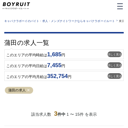
MENU
エリアから探す
関西版
>
業種から探す
キャバクラボーイのバイト・求人・メンズナイトワークならキャバクラボーイルート
東京都
職種から探す
東京都
特徴から探す
運営者情報
銀座
上野
キャバクラボーイルートとは？
蒲田の求人一覧
サイトマップ
六本木
池袋
新橋
歌舞伎町
1,685
詳しく見る
このエリアの平均時給は
円
吉祥寺
練馬
7,455
渋谷
大和
詳しく見る
このエリアの平均日給は
円
錦糸町
秋葉原
352,754
詳しく見る
このエリアの平均月給は
円
八王子
恵比寿
神田
立川
蒲田の求人
千葉中央
門前仲町
町田
五反田
横須賀中央
調布
3
該当求人数
件中
1 〜 15件 を表示
蒲田
北千住
①六本木 ②西麻布
大山