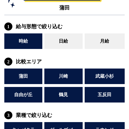
蒲田
給与形態で絞り込む
1
時給
日給
月給
比較エリア
2
蒲田
川崎
武蔵小杉
自由が丘
鶴見
五反田
業種で絞り込む
3