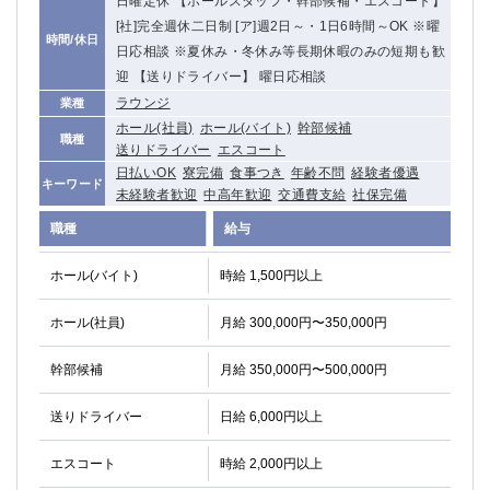
日曜定休 【ホールスタッフ・幹部候補・エスコート】
関内・馬車道・日ノ出町
武蔵新城
[社]完全週休二日制 [ア]週2日～・1日6時間～OK ※曜
時間/休日
元住吉
茅ヶ崎
日応相談 ※夏休み・冬休み等長期休暇のみの短期も歓
戸塚
たまプラーザ
迎 【送りドライバー】 曜日応相談
大船
相模原
ラウンジ
業種
ホール(社員)
ホール(バイト)
幹部候補
厚木
横須賀
職種
送りドライバー
エスコート
桜木町
日払いOK
寮完備
食事つき
年齢不問
経験者優遇
キーワード
未経験者歓迎
中高年歓迎
交通費支給
社保完備
埼玉県
職種
給与
大宮
南越谷
ホール(バイト)
志木
時給 1,500円以上
川越
草加
南浦和
ホール(社員)
月給 300,000円〜350,000円
所沢
熊谷
獨協大学前＜草加松原＞
北浦和（西口）
幹部候補
月給 350,000円〜500,000円
春日部
川口
蕨
送りドライバー
日給 6,000円以上
エスコート
千葉県
時給 2,000円以上