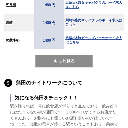
五反田x熟女キャバクラのボーイ求人
円
五反田
1480
はこちら
川崎x熟女キャバクラのボーイ求人は
円
川崎
1400
こちら
武蔵小杉xガールズバーのボーイ求人
円
武蔵小杉
1400
はこちら
もっと見る
蒲田のナイトワークについて
5
気になる蒲田をチェック！！
駅を降りれば一帯に飲食店がずらりと並んでおり、飲み好き
にはたまらない街が蒲田です！1,000ベロができるお店がた
くさんあり、お財布にも優しいお店も多いのが嬉しいです
ね！
また、複数の電車が停まる駅ということもあり、乗換で