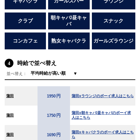
キャバクラ
ガールズバー
ラウンジ
朝キャバ/昼キャ
クラブ
スナック
バ
コンカフェ
熟女キャバクラ
ガールズラウンジ
時給で並べ替え
4
▼
並べ替え：
円
蒲田
蒲田xラウンジのボーイ求人はこちら
1950
蒲田x朝キャバ/昼キャバのボーイ求
円
蒲田
1750
人はこちら
蒲田xキャバクラのボーイ求人はこち
円
蒲田
1690
ら