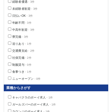
経験者優遇
- 3件
未経験者歓迎
- 3件
日払いOK
- 3件
年齢不問
- 3件
中高年歓迎
- 3件
寮完備
- 3件
送りあり
- 1件
交通費支給
- 2件
社保完備
- 2件
制服貸与
- 0件
食事つき
- 1件
ニューオープン
- 0件
業種からさがす
キャバクラのボーイ求人
- 1件
ガールズバーのボーイ求人
- 1件
ラウンジのボーイ求人
- 1件