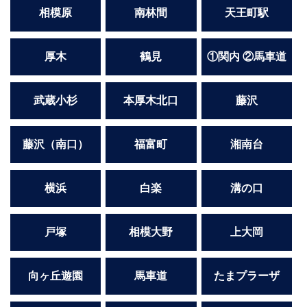
船橋
津田沼
相模原
南林間
天王町駅
成田
千葉
西船橋
佐倉
厚木
鶴見
①関内 ②馬車道
柏（西口）
木更津
柏（東口）
下総中山
茂原
松戸
武蔵小杉
本厚木北口
藤沢
八千代台
本八幡
東金
浦安
藤沢（南口）
福富町
湘南台
栃木県
宇都宮
小山
横浜
白楽
溝の口
東武宇都宮（宇都宮西口）
戸塚
相模大野
上大岡
茨城県
土浦
ひたち野うしく
向ヶ丘遊園
馬車道
たまプラーザ
群馬県