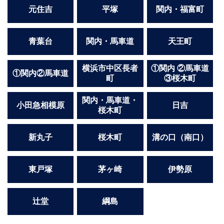
高崎
館林
元住吉
平塚
関内・福富町
青葉台
関内・馬車道
天王町
0
選択した内容で設定
該当求人
件
横浜市中区長者
①関内 ②馬車道
①関内②馬車道
町
③桜木町
関内・馬車道・
小田急相模原
日吉
桜木町
新丸子
桜木町
溝の口（南口）
東戸塚
茅ヶ崎
伊勢原
辻堂
綱島