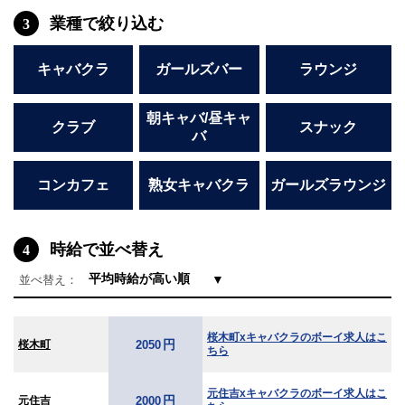
業種で絞り込む
3
キャバクラ
ガールズバー
ラウンジ
朝キャバ/昼キャ
クラブ
スナック
バ
コンカフェ
熟女キャバクラ
ガールズラウンジ
時給で並べ替え
4
▼
並べ替え：
桜木町xキャバクラのボーイ求人はこ
円
桜木町
2050
ちら
元住吉xキャバクラのボーイ求人はこ
円
元住吉
2000