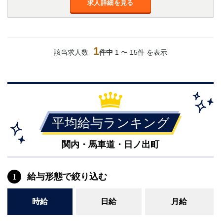
求人詳細を見る
金町
大井町
大泉学園
下赤塚
竹ノ塚
三鷹
亀戸
水道橋
1
該当求人数
件中
1 〜 15件 を表示
荻窪
浅草
新小岩
幡ヶ谷
祖師ヶ谷大蔵
小岩
湯島
久米川
市川
西麻布
五井
平均給与ランキング
神奈川県
関内・馬車道・日ノ出町
関内
横浜
川崎
溝の口
給与形態で絞り込む
1
本厚木
新横浜
藤沢
平塚
時給
日給
月給
武蔵小杉
橋本
小田原
横浜・桜木町