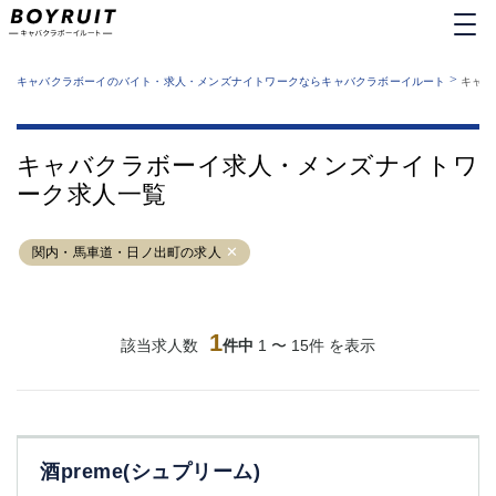
MENU
エリアから探す
関西版
>
業種から探す
キャバクラボーイのバイト・求人・メンズナイトワークならキャバクラボーイルート
キャバ
職種から探す
東京都
特徴から探す
運営者情報
銀座
上野
キャバクラボーイルートとは？
キャバクラボーイ求人・メンズナイトワ
サイトマップ
六本木
池袋
ーク求人一覧
新橋
歌舞伎町
吉祥寺
練馬
関内・馬車道・日ノ出町の求人
渋谷
大和
錦糸町
秋葉原
八王子
恵比寿
神田
立川
1
該当求人数
件中
1 〜 15件 を表示
千葉中央
門前仲町
町田
五反田
横須賀中央
調布
蒲田
北千住
酒preme(シュプリーム)
①六本木 ②西麻布
大山