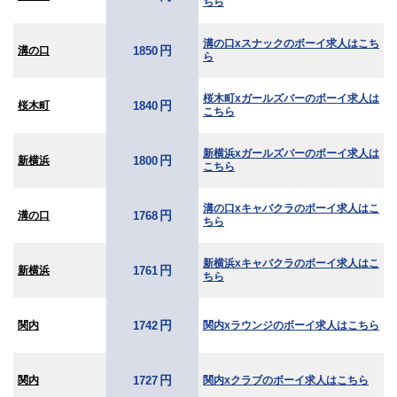
ちら
溝の口xスナックのボーイ求人はこち
円
溝の口
1850
ら
桜木町xガールズバーのボーイ求人は
円
桜木町
1840
こちら
新横浜xガールズバーのボーイ求人は
円
新横浜
1800
こちら
溝の口xキャバクラのボーイ求人はこ
円
溝の口
1768
ちら
新横浜xキャバクラのボーイ求人はこ
円
新横浜
1761
ちら
円
関内
関内xラウンジのボーイ求人はこちら
1742
円
関内
関内xクラブのボーイ求人はこちら
1727