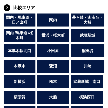
関内・馬車道・日ノ出町
武蔵新城
比較エリア
2
元住吉
茅ヶ崎
戸塚
たまプラーザ
関内・馬車道・
茅ヶ崎・湘南台・
関内
日ノ出町
大船
大船
相模原
厚木
横須賀
関内 /馬車道 /桜
桜木町
横浜・桜木町
武蔵新城
木町
埼玉県
本厚木駅北口
小田原
稲田堤
大宮
南越谷
志木
川越
本厚木
鷺沼
川崎
草加
南浦和
所沢
熊谷
獨協大学前＜草加松原＞
北浦和（西口）
新横浜
橋本
武蔵新城 南口
春日部
川口
蕨
横須賀
大船
横浜西口
千葉県