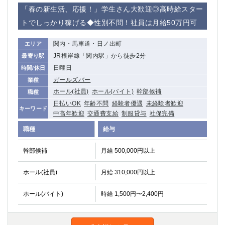
赤坂
高円寺
「春の新生活、応援！」学生さん大歓迎◎高時給スター
赤羽
品川
トでしっかり稼げる◆性別不問！社員は月給50万円可
蒲田東口
多摩センター
立川（南口）
新宿
関内・馬車道・日ノ出町
エリア
浜松町
西葛西
JR根岸線「関内駅」から徒歩2分
最寄り駅
中野
葛西
日曜日
時間/休日
府中
中目黒
ガールズバー
業種
ひばりヶ丘（北口）
学芸大学
ホール(社員)
ホール(バイト)
幹部候補
職種
吉祥寺（南口／公園口）
小作・羽村・福生エリア
日払いOK
年齢不問
経験者優遇
未経験者歓迎
キーワード
中高年歓迎
交通費支給
制服貸与
社保完備
自由が丘
吉祥寺（北口／東口）
四谷
錦糸町南口
職種
給与
下北沢・経堂
金町（北口）
幹部候補
月給 500,000円以上
成増駅徒歩3分の好立地！
①JR埼京線「赤羽駅」から徒歩2分 ②
三軒茶屋（南口）
①歌舞伎町 ②新宿 ③新宿三丁目 ④
ホール(社員)
月給 310,000円以上
①歌舞伎町 ②新宿 ③西部新宿 ③東新宿
①歌舞伎町 ②新宿
①銀座 ②新橋
錦糸町(南口)
ホール(バイト)
時給 1,500円〜2,400円
蒲田(西口)
清瀬（南口）
①東武練馬 ②成増・板橋 ③大山 ②池袋
池袋東口