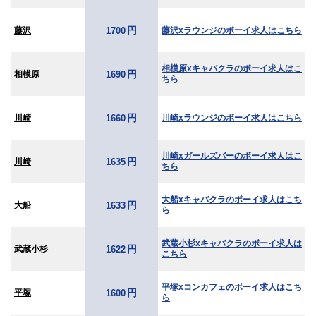
円
藤沢
藤沢xラウンジのボーイ求人はこちら
1700
相模原xキャバクラのボーイ求人はこ
円
相模原
1690
ちら
円
川崎
川崎xラウンジのボーイ求人はこちら
1660
川崎xガールズバーのボーイ求人はこ
円
川崎
1635
ちら
大船xキャバクラのボーイ求人はこち
円
大船
1633
ら
武蔵小杉xキャバクラのボーイ求人は
円
武蔵小杉
1622
こちら
平塚xコンカフェのボーイ求人はこち
円
平塚
1600
ら