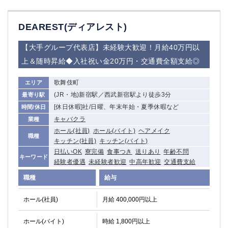
DEAREST(ディアレスト)
【大手グループ代表店】未経験大歓迎！月給40万円以
上＆随時昇給◆入社祝い金20万円・交通費全額支給◎
歌舞伎町
エリア
(JR・地)新宿駅／西武新宿駅より徒歩3分
最寄り駅
[休日休暇]社/日曜、年末年始・夏季休暇など
時間/休日
キャバクラ
業種
ホール(社員)
ホール(バイト)
ヘアメイク
職種
キッチン(社員)
キッチン(バイト)
日払いOK
寮完備
食事つき
送りあり
年齢不問
キーワード
経験者優遇
未経験者歓迎
中高年歓迎
交通費支給
職種
給与
ホール(社員)
月給 400,000円以上
ホール(バイト)
時給 1,800円以上