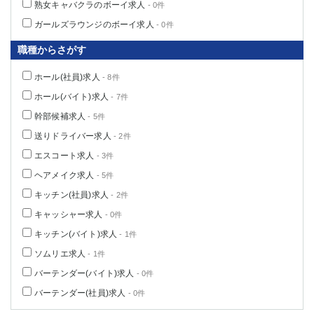
熟女キャバクラのボーイ求人
- 0件
ガールズラウンジのボーイ求人
- 0件
職種からさがす
ホール(社員)求人
- 8件
ホール(バイト)求人
- 7件
幹部候補求人
- 5件
送りドライバー求人
- 2件
エスコート求人
- 3件
ヘアメイク求人
- 5件
キッチン(社員)求人
- 2件
キャッシャー求人
- 0件
キッチン(バイト)求人
- 1件
ソムリエ求人
- 1件
バーテンダー(バイト)求人
- 0件
バーテンダー(社員)求人
- 0件