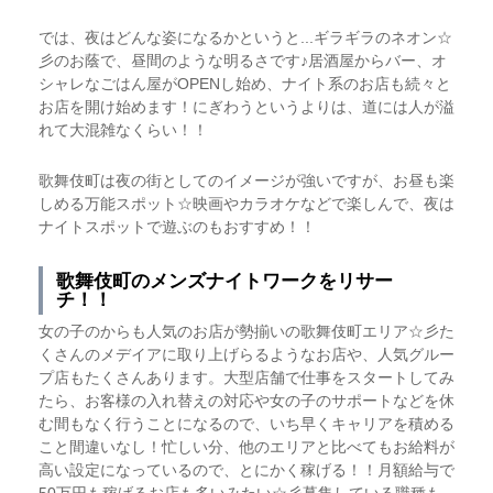
では、夜はどんな姿になるかというと...ギラギラのネオン☆
彡のお蔭で、昼間のような明るさです♪居酒屋からバー、オ
シャレなごはん屋がOPENし始め、ナイト系のお店も続々と
お店を開け始めます！にぎわうというよりは、道には人が溢
れて大混雑なくらい！！
歌舞伎町は夜の街としてのイメージが強いですが、お昼も楽
しめる万能スポット☆映画やカラオケなどで楽しんで、夜は
ナイトスポットで遊ぶのもおすすめ！！
歌舞伎町のメンズナイトワークをリサー
チ！！
女の子のからも人気のお店が勢揃いの歌舞伎町エリア☆彡た
くさんのメデイアに取り上げらるようなお店や、人気グルー
プ店もたくさんあります。大型店舗で仕事をスタートしてみ
たら、お客様の入れ替えの対応や女の子のサポートなどを休
む間もなく行うことになるので、いち早くキャリアを積める
こと間違いなし！忙しい分、他のエリアと比べてもお給料が
高い設定になっているので、とにかく稼げる！！月額給与で