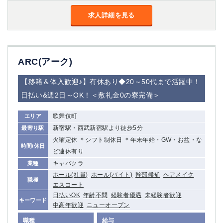
金町
大井町
求人詳細を見る
大泉学園
下赤塚
竹ノ塚
三鷹
亀戸
水道橋
荻窪
浅草
ARC(アーク)
新小岩
幡ヶ谷
祖師ヶ谷大蔵
小岩
【移籍＆体入歓迎♪】有休あり◆20～50代まで活躍中！
湯島
久米川
日払い&週2日～OK！＜敷礼金0の寮完備＞
市川
西麻布
五井
歌舞伎町
エリア
新宿駅・西武新宿駅より徒歩5分
最寄り駅
神奈川県
火曜定休 ＊シフト制休日 ＊年末年始・GW・お盆・な
時間/休日
ど連休有り
関内
横浜
キャバクラ
業種
川崎
溝の口
ホール(社員)
ホール(バイト)
幹部候補
ヘアメイク
職種
本厚木
新横浜
エスコート
藤沢
平塚
日払いOK
年齢不問
経験者優遇
未経験者歓迎
キーワード
中高年歓迎
ニューオープン
武蔵小杉
橋本
小田原
横浜・桜木町
職種
給与