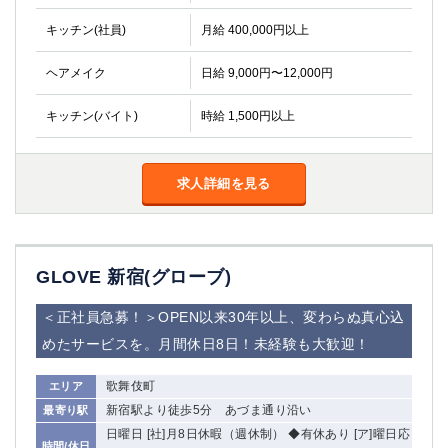
キッチン(社員)
月給 400,000円以上
ヘアメイク
日給 9,000円〜12,000円
キッチン(バイト)
時給 1,500円以上
求人詳細を見る
GLOVE 新宿(グローブ)
＜正社員急募！＞OPEN以来30年以上、変わらぬ真心込
めたサービスを。月間休日8日！未経験も大歓迎！
歌舞伎町
エリア
新宿駅より徒歩5分 あづま通り沿い
最寄り駅
日曜日 [社]月8日休暇（週休制） ◆有休あり [ア]曜日応
時間/休日