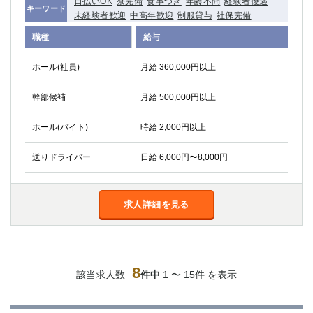
日払いOK
寮完備
食事つき
年齢不問
経験者優遇
キーワード
未経験者歓迎
中高年歓迎
制服貸与
社保完備
職種
給与
ホール(社員)
月給 360,000円以上
幹部候補
月給 500,000円以上
ホール(バイト)
時給 2,000円以上
送りドライバー
日給 6,000円〜8,000円
求人詳細を見る
8
該当求人数
件中
1 〜 15件 を表示