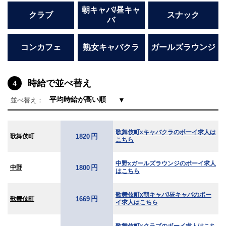
朝キャバ/昼キャ
クラブ
スナック
バ
コンカフェ
熟女キャバクラ
ガールズラウンジ
時給で並べ替え
4
▼
並べ替え：
歌舞伎町xキャバクラのボーイ求人は
円
歌舞伎町
1820
こちら
中野xガールズラウンジのボーイ求人
円
中野
1800
はこちら
歌舞伎町x朝キャバ/昼キャバのボー
円
歌舞伎町
1669
イ求人はこちら