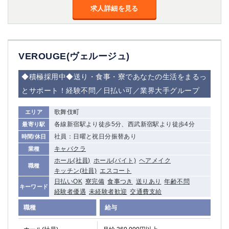
高崎
求人詳細を見る
館林
0
選択した内容で設定
該当求人
件
VEROUGE(ヴェルージュ)
◆積極採用中◆送り・食事・寮であなたの生活をまるっ
とサポート！経験不問／日払い可／業界大手グループ
歌舞伎町
エリア
各線新宿駅より徒歩5分、西武新宿駅より徒歩4分
最寄り駅
社員：日曜と祝日分振替あり
時間/休日
キャバクラ
業種
ホール(社員)
ホール(バイト)
ヘアメイク
職種
キッチン(社員)
エスコート
日払いOK
寮完備
食事つき
送りあり
年齢不問
キーワード
経験者優遇
未経験者歓迎
交通費支給
職種
給与