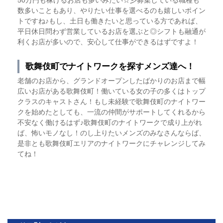
50万円も稼げるお店も多いみたい☆彡募集している職種も
数多いこともあり、やりたい仕事を選べるのも嬉しいポイン
トですね♪もし、土日も働きたいと思っている方であれば、
平日休日問わず営業しているお店を選ぶと◎シフトも融通が
利くお店が多いので、安心して仕事ができるはずですよ！
歌舞伎町でナイトワークを探すメンズ達へ！
老舗のお店から、グランドオープンしたばかりのお店まで幅
広いお店がある歌舞伎町！働いている女の子の多くはトップ
クラスのキャストさん！もし未経験で歌舞伎町のナイトワー
クを始めたとしても、一流の仲間がサポートしてくれるから
不安なく働けるはず♪
歌舞伎町のナイトワークで成り上がれ
ば、怖いモノなし！のし上りたいメンズのみなさんならば、
是非とも歌舞伎町エリアのナイトワークにチャレンジしてみ
てね！