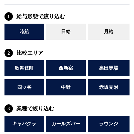
給与形態で絞り込む
1
時給
日給
月給
比較エリア
2
歌舞伎町
西新宿
高田馬場
四ッ谷
中野
赤坂見附
業種で絞り込む
3
キャバクラ
ガールズバー
ラウンジ