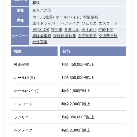
相談
キャバクラ
業種
ホール(社員)
ホール(バイト)
幹部候補
職種
送りドライバー
ヘアメイク
ソムリエ
エスコート
日払いOK
寮完備
食事つき
送りあり
年齢不問
経験者優遇
未経験者歓迎
中高年歓迎
交通費支給
キーワード
社保完備
職種
給与
幹部候補
月給 450,000円以上
ホール(社員)
月給 350,000円以上
ホール(バイト)
時給 1,600円以上
エスコート
時給 2,000円以上
ソムリエ
月給 350,000円以上
ヘアメイク
時給 2,000円以上