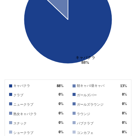
88
%
13
%
キャバクラ
朝キャバ/昼キャバ
0
%
0
%
クラブ
ガールズバー
0
%
0
%
ニュークラブ
ガールズラウンジ
0
%
0
%
熟女キャバクラ
ラウンジ
0
%
0
%
スナック
パブクラブ
0
%
0
%
ショークラブ
コンカフェ