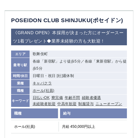
赤坂
高円寺
赤羽
品川
蒲田東口
多摩センター
POSEIDON CLUB SHINJUKU(ポセイドン)
立川（南口）
新宿
《GRAND OPEN》本採用が決まった方にオーダースー
浜松町
西葛西
中野
葛西
ツ1着プレゼント◆業界未経験の方も大歓迎！
府中
中目黒
歌舞伎町
エリア
ひばりヶ丘（北口）
学芸大学
各線「新宿駅」より徒歩5分／各線「東新宿駅」から徒
吉祥寺（南口／公園口）
小作・羽村・福生エリア
最寄り駅
歩5分
自由が丘
吉祥寺（北口／東口）
日曜日・祝日 [社]週休制
時間/休日
四谷
錦糸町南口
キャバクラ
業種
下北沢・経堂
金町（北口）
ホール(社員)
職種
成増駅徒歩3分の好立地！
①JR埼京線「赤羽駅」から徒歩2分 ②
日払いOK
寮完備
年齢不問
経験者優遇
キーワード
三軒茶屋（南口）
①歌舞伎町 ②新宿 ③新宿三丁目 ④
未経験者歓迎
中高年歓迎
制服貸与
ニューオープン
①歌舞伎町 ②新宿 ③西部新宿 ③東新宿
①歌舞伎町 ②新宿
職種
給与
①銀座 ②新橋
錦糸町(南口)
蒲田(西口)
清瀬（南口）
ホール(社員)
月給 450,000円以上
①東武練馬 ②成増・板橋 ③大山 ②池袋
池袋東口