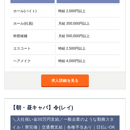
関内・馬車道・日ノ出町
武蔵新城
ホール(バイト)
時給 2,000円以上
元住吉
茅ヶ崎
戸塚
たまプラーザ
ホール(社員)
月給 350,000円以上
大船
相模原
厚木
横須賀
幹部候補
月給 500,000円以上
桜木町
エスコート
時給 2,500円以上
埼玉県
ヘアメイク
時給 4,000円以上
大宮
南越谷
志木
川越
草加
求人詳細を見る
南浦和
所沢
熊谷
獨協大学前＜草加松原＞
北浦和（西口）
春日部
川口
【朝・昼キャバ】令(レイ)
蕨
＼入社祝い金30万円支給／一般企業のような勤務スタ
千葉県
イル！寮完備｜交通費支給｜各種手当あり｜日払いOK