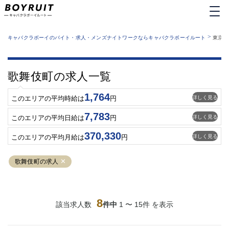
MENU
エリアから探す
関西版
>
業種から探す
キャバクラボーイのバイト・求人・メンズナイトワークならキャバクラボーイルート
東京都
職種から探す
東京都
特徴から探す
運営者情報
銀座
上野
キャバクラボーイルートとは？
歌舞伎町の求人一覧
サイトマップ
六本木
池袋
新橋
歌舞伎町
1,764
詳しく見る
このエリアの平均時給は
円
吉祥寺
練馬
7,783
渋谷
大和
詳しく見る
このエリアの平均日給は
円
錦糸町
秋葉原
370,330
詳しく見る
このエリアの平均月給は
円
八王子
恵比寿
神田
立川
歌舞伎町の求人
千葉中央
門前仲町
町田
五反田
横須賀中央
調布
8
該当求人数
件中
1 〜 15件 を表示
蒲田
北千住
①六本木 ②西麻布
大山