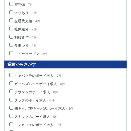
寮完備
- 7件
送りあり
- 3件
交通費支給
- 4件
社保完備
- 2件
制服貸与
- 4件
食事つき
- 4件
ニューオープン
- 3件
業種からさがす
キャバクラのボーイ求人
- 7件
ガールズバーのボーイ求人
- 0件
ラウンジのボーイ求人
- 0件
クラブのボーイ求人
- 0件
朝キャバ/昼キャバのボーイ求人
- 1件
スナックのボーイ求人
- 0件
コンカフェのボーイ求人
- 0件