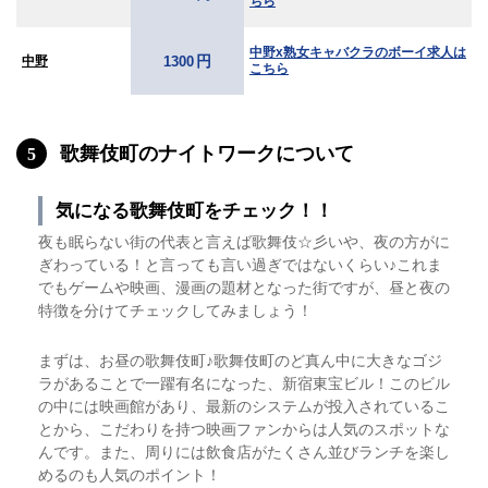
ちら
中野x熟女キャバクラのボーイ求人は
円
中野
1300
こちら
歌舞伎町のナイトワークについて
5
気になる歌舞伎町をチェック！！
夜も眠らない街の代表と言えば歌舞伎☆彡いや、夜の方がに
ぎわっている！と言っても言い過ぎではないくらい♪これま
でもゲームや映画、漫画の題材となった街ですが、昼と夜の
特徴を分けてチェックしてみましょう！
まずは、お昼の歌舞伎町♪歌舞伎町のど真ん中に大きなゴジ
ラがあることで一躍有名になった、新宿東宝ビル！このビル
の中には映画館があり、最新のシステムが投入されているこ
とから、こだわりを持つ映画ファンからは人気のスポットな
んです。また、周りには飲食店がたくさん並びランチを楽し
めるのも人気のポイント！