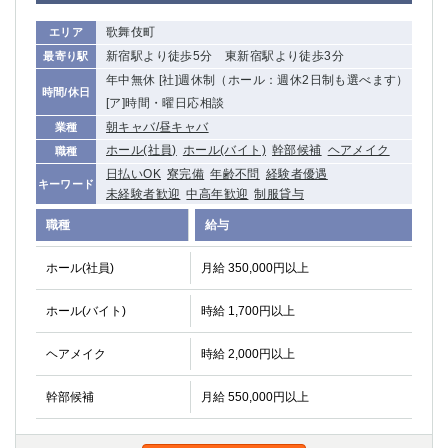
船橋
津田沼
歌舞伎町
エリア
成田
千葉
新宿駅より徒歩5分 東新宿駅より徒歩3分
最寄り駅
西船橋
佐倉
年中無休 [社]週休制（ホール：週休2日制も選べます）
柏（西口）
木更津
時間/休日
[ア]時間・曜日応相談
柏（東口）
下総中山
朝キャバ/昼キャバ
業種
茂原
松戸
ホール(社員)
ホール(バイト)
幹部候補
ヘアメイク
職種
八千代台
本八幡
日払いOK
寮完備
年齢不問
経験者優遇
キーワード
東金
浦安
未経験者歓迎
中高年歓迎
制服貸与
職種
給与
栃木県
ホール(社員)
月給 350,000円以上
宇都宮
小山
東武宇都宮（宇都宮西口）
ホール(バイト)
時給 1,700円以上
茨城県
ヘアメイク
時給 2,000円以上
土浦
ひたち野うしく
幹部候補
月給 550,000円以上
群馬県