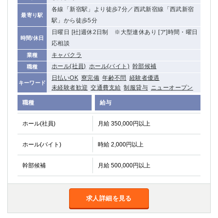
各線「新宿駅」より徒歩7分／西武新宿線「西武新宿
最寄り駅
駅」から徒歩5分
日曜日 [社]週休2日制 ※大型連休あり [ア]時間・曜日
時間/休日
応相談
キャバクラ
業種
ホール(社員)
ホール(バイト)
幹部候補
職種
日払いOK
寮完備
年齢不問
経験者優遇
キーワード
未経験者歓迎
交通費支給
制服貸与
ニューオープン
職種
給与
ホール(社員)
月給 350,000円以上
ホール(バイト)
時給 2,000円以上
幹部候補
月給 500,000円以上
求人詳細を見る