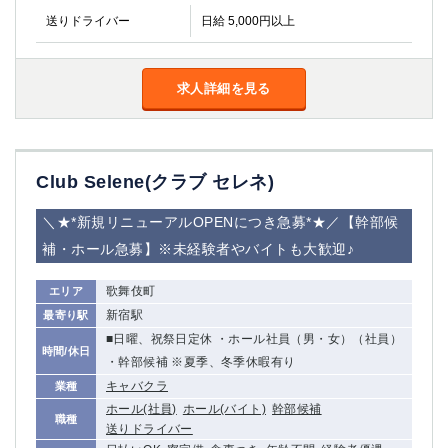
送りドライバー
日給 5,000円以上
求人詳細を見る
Club Selene(クラブ セレネ)
＼★*新規リニューアルOPENにつき急募*★／【幹部候
補・ホール急募】※未経験者やバイトも大歓迎♪
歌舞伎町
エリア
新宿駅
最寄り駅
■日曜、祝祭日定休 ・ホール社員（男・女）（社員）
時間/休日
・幹部候補 ※夏季、冬季休暇有り
キャバクラ
業種
ホール(社員)
ホール(バイト)
幹部候補
職種
送りドライバー