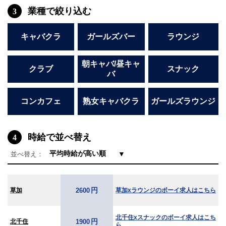
船橋
津田沼
業種で絞り込む
3
成田
千葉
西船橋
佐倉
キャバクラ
ガールズバー
ラウンジ
柏（西口）
木更津
柏（東口）
下総中山
朝キャバ/昼キャ
クラブ
スナック
茂原
松戸
バ
八千代台
本八幡
東金
浦安
コンカフェ
熟女キャバクラ
ガールズラウンジ
栃木県
時給で並べ替え
4
宇都宮
小山
東武宇都宮（宇都宮西口）
▼
並べ替え：
茨城県
円
草加
草加xラウンジのボーイ求人はこちら
2600
土浦
ひたち野うしく
群馬県
北千住xスナックのボーイ求人はこち
円
北千住
1900
ら