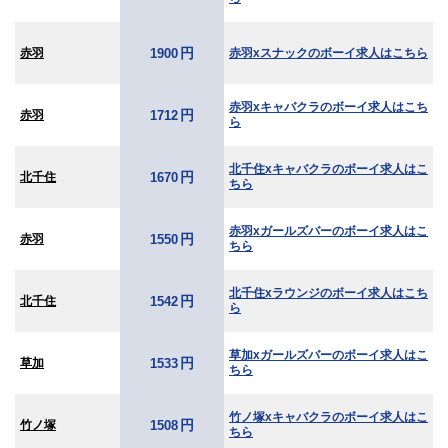
高崎
館林
円
赤羽
赤羽xスナックのボーイ求人はこちら
1900
0
選択した内容で設定
該当求人
件
赤羽xキャバクラのボーイ求人はこち
円
赤羽
1712
ら
北千住xキャバクラのボーイ求人はこ
円
北千住
1670
ちら
赤羽xガールズバーのボーイ求人はこ
円
赤羽
1550
ちら
北千住xラウンジのボーイ求人はこち
円
北千住
1542
ら
草加xガールズバーのボーイ求人はこ
円
草加
1533
ちら
竹ノ塚xキャバクラのボーイ求人はこ
円
竹ノ塚
1508
ちら