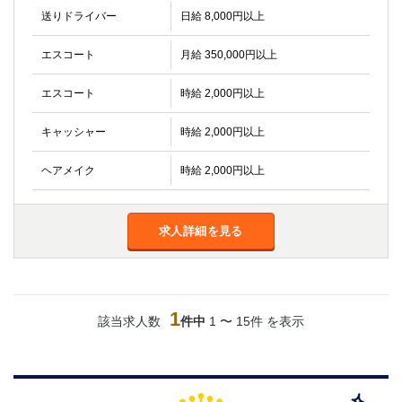
金町
大井町
送りドライバー
日給 8,000円以上
大泉学園
下赤塚
竹ノ塚
三鷹
エスコート
月給 350,000円以上
亀戸
水道橋
エスコート
時給 2,000円以上
荻窪
浅草
新小岩
幡ヶ谷
キャッシャー
時給 2,000円以上
祖師ヶ谷大蔵
小岩
湯島
久米川
ヘアメイク
時給 2,000円以上
市川
西麻布
五井
求人詳細を見る
神奈川県
関内
横浜
川崎
溝の口
1
該当求人数
件中
1 〜 15件 を表示
本厚木
新横浜
藤沢
平塚
武蔵小杉
橋本
小田原
横浜・桜木町