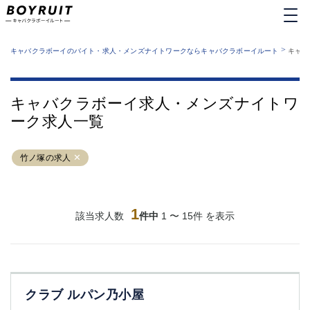
MENU
エリアから探す
関西版
>
業種から探す
キャバクラボーイのバイト・求人・メンズナイトワークならキャバクラボーイルート
キャバ
職種から探す
東京都
特徴から探す
運営者情報
銀座
上野
キャバクラボーイルートとは？
キャバクラボーイ求人・メンズナイトワ
サイトマップ
六本木
池袋
ーク求人一覧
新橋
歌舞伎町
吉祥寺
練馬
竹ノ塚の求人
渋谷
大和
錦糸町
秋葉原
八王子
恵比寿
神田
立川
1
該当求人数
件中
1 〜 15件 を表示
千葉中央
門前仲町
町田
五反田
横須賀中央
調布
蒲田
北千住
クラブ ルパン乃小屋
①六本木 ②西麻布
大山