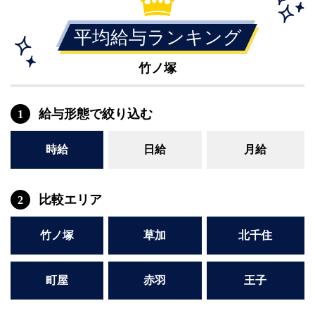
関内・馬車道・日ノ出町
武蔵新城
元住吉
茅ヶ崎
平均給与ランキング
戸塚
たまプラーザ
大船
相模原
竹ノ塚
厚木
横須賀
桜木町
給与形態で絞り込む
1
埼玉県
時給
日給
月給
大宮
南越谷
志木
川越
草加
南浦和
比較エリア
2
所沢
熊谷
獨協大学前＜草加松原＞
北浦和（西口）
竹ノ塚
草加
北千住
春日部
川口
蕨
町屋
赤羽
王子
千葉県