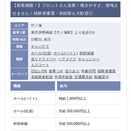
赤坂
高円寺
【新着掲載！】フロントさん急募！働きやすさ、後悔さ
赤羽
品川
せません！経験者優遇・未経験も大歓迎◎
蒲田東口
多摩センター
立川（南口）
新宿
竹ノ塚
エリア
浜松町
西葛西
東武伊勢崎線【竹ノ塚駅】より徒歩3分
最寄り駅
中野
葛西
日曜日, 祝日
時間/休日
府中
中目黒
キャバクラ
業種
ひばりヶ丘（北口）
学芸大学
ホール(社員)
ホール(バイト)
幹部候補
送りドライバー
ヘアメイク
キャッシャー
職種
吉祥寺（南口／公園口）
小作・羽村・福生エリア
エスコート
自由が丘
吉祥寺（北口／東口）
日払いOK
食事つき
送りあり
年齢不問
経験者優遇
キーワード
四谷
錦糸町南口
未経験者歓迎
中高年歓迎
交通費支給
制服貸与
下北沢・経堂
金町（北口）
職種
給与
成増駅徒歩3分の好立地！
①JR埼京線「赤羽駅」から徒歩2分 ②
三軒茶屋（南口）
①歌舞伎町 ②新宿 ③新宿三丁目 ④
ホール(バイト)
時給 1,800円以上
①歌舞伎町 ②新宿 ③西部新宿 ③東新宿
①歌舞伎町 ②新宿
ホール(社員)
①銀座 ②新橋
月給 350,000円以上
錦糸町(南口)
蒲田(西口)
清瀬（南口）
幹部候補
月給 500,000円以上
①東武練馬 ②成増・板橋 ③大山 ②池袋
池袋東口