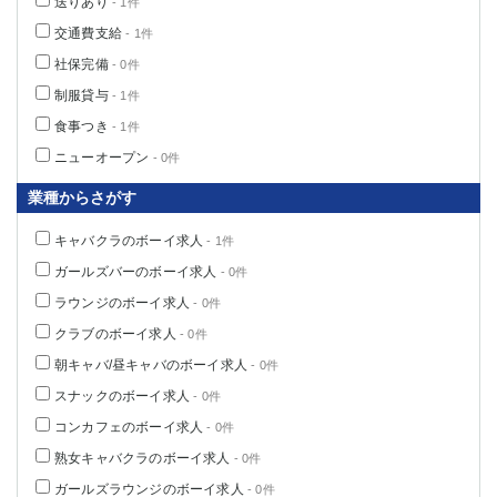
送りあり
- 1件
交通費支給
- 1件
社保完備
- 0件
制服貸与
- 1件
食事つき
- 1件
ニューオープン
- 0件
業種からさがす
キャバクラのボーイ求人
- 1件
ガールズバーのボーイ求人
- 0件
ラウンジのボーイ求人
- 0件
クラブのボーイ求人
- 0件
朝キャバ/昼キャバのボーイ求人
- 0件
スナックのボーイ求人
- 0件
コンカフェのボーイ求人
- 0件
熟女キャバクラのボーイ求人
- 0件
ガールズラウンジのボーイ求人
- 0件