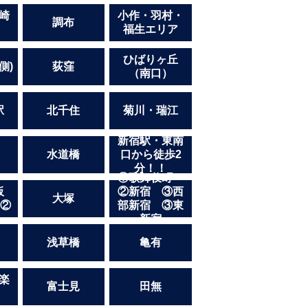
崎
小作・羽村・
調布
福生エリア
ひばりヶ丘
側)
荻窪
（南口）
駅
北千住
菊川・瑞江
新宿駅・東南
水道橋
口から徒歩2
分！！
馬
①歌舞伎町
板
②新宿 ③西
大塚
 ②
部新宿 ③東
新宿
浅草橋
亀有
楽
富士見
田無