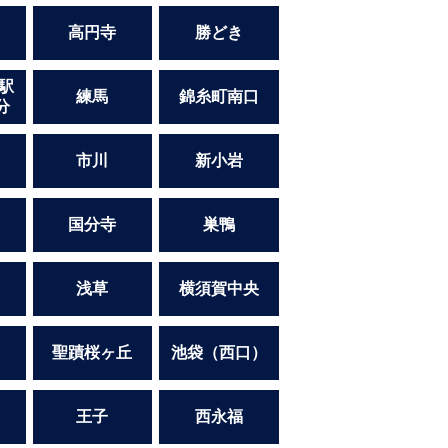
高円寺
勝どき
駅
練馬
錦糸町南口
分
市川
新小岩
国分寺
巣鴨
浅草
横須賀中央
聖蹟桜ヶ丘
池袋（西口）
王子
西永福