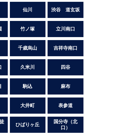
仙川
渋谷 道玄坂
園
竹ノ塚
立川南口
千歳烏山
吉祥寺南口
口
久米川
四谷
目
駒込
麻布
大井町
表参道
徒
国分寺（北
ひばりヶ丘
口）