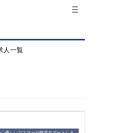
新橋
大和
神田
求人一覧
五反田
①六本木 ②西
麻布
品川
浜松町
中目黒
福
自由が丘
金町（北口）
②
①歌舞伎町 ②
三
新宿 ③西部新
新
宿 ③東新宿
備◇優しいマスターが徹底サポートしま