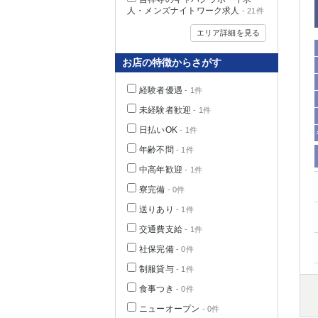
人・メンズナイトワーク求人
- 21件
エリア詳細を見る
お店の特徴からさがす
経験者優遇
- 1件
未経験者歓迎
- 1件
日払いOK
- 1件
年齢不問
- 1件
中高年歓迎
- 1件
神奈川県
寮完備
- 0件
送りあり
- 1件
交通費支給
- 1件
社保完備
- 0件
制服貸与
- 1件
食事つき
- 0件
埼玉県
ニューオープン
- 0件