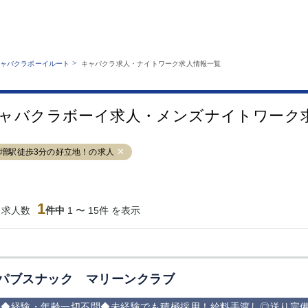
MENU
エリアから探す
関西版
業種から探す
銀座
上野
六本木
池袋
>
ャバクラボーイルート
キャバクラ求人・ナイトワーク求人情報一覧
職種から探す
特徴から探す
歌舞伎町
吉祥寺
練馬
渋谷
運営者情報
キャバクラボーイルートとは？
錦糸町
秋葉原
八王子
恵比寿
サイトマップ
ャバクラボーイ求人・メンズナイトワーク
立川
千葉中央
門前仲町
町田
横須賀中央
調布
蒲田
北千住
増駅徒歩3分の好立地！の求人
大山
赤坂
高円寺
赤羽
蒲田東口
多摩センター
立川（南口）
新宿
西葛西
中野
葛西
府中
1
当求人数
件中
1 〜 15件 を表示
ひばりヶ丘（北
学芸大学
吉祥寺（南口／
小作・羽村・
口）
公園口）
生エリア
吉祥寺（北口／
四谷
錦糸町南口
下北沢・経堂
東口）
成増駅徒歩3分
①JR埼京線
三軒茶屋（南
①歌舞伎町 
の好立地！
「赤羽駅」から
口）
新宿 ③新宿
パブスナック マリーンクラブ
徒歩2分 ②東
丁目 ④西武
京メトロ南北線
宿
◆経験・年齢一切不問◆未経験でも積極採用！給料手渡し◎送り完
「赤羽岩淵駅」