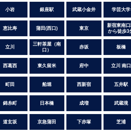
小岩
銀座駅
武蔵小金井
学芸大学
新宿東南口
恵比寿
蒲田(西口)
東京
から徒歩3
三軒茶屋（南
立川
赤坂
板橋
口）
西葛西
東久留米
府中
立川 南口
町田
船堀
西新宿
五井駅
錦糸町
日本橋
成増
武蔵境
道玄坂
京急蒲田
下赤塚
芝浦