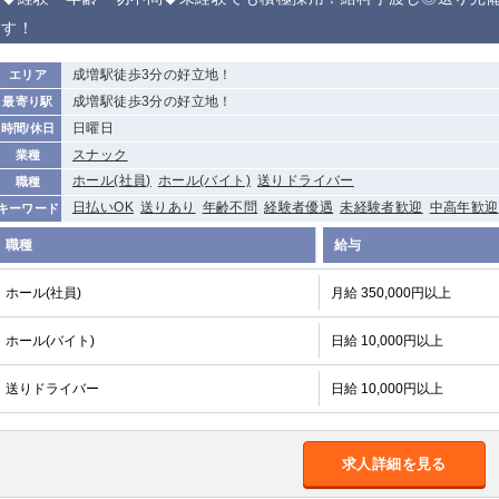
から徒歩10分
す！
①歌舞伎町 ②
①銀座 ②新橋
錦糸町(南口)
蒲田(西口)
新宿
成増駅徒歩3分の好立地！
エリア
①東武練馬 ②
池袋東口
金町
大井町
成増駅徒歩3分の好立地！
最寄り駅
成増・板橋 ③
大山 ②池袋
日曜日
時間/休日
下赤塚
竹ノ塚
三鷹
亀戸
スナック
業種
荻窪
浅草
新小岩
幡ヶ谷
ホール(社員)
ホール(バイト)
送りドライバー
職種
小岩
湯島
久米川
市川
日払いOK
送りあり
年齢不問
経験者優遇
未経験者歓迎
中高年歓迎
キーワード
五井
職種
給与
関内
横浜
川崎
溝の口
ホール(社員)
月給 350,000円以上
新横浜
藤沢
平塚
武蔵小杉
小田原
横浜・桜木町
関内・馬車道・
武蔵新城
ホール(バイト)
日給 10,000円以上
日ノ出町
茅ヶ崎
戸塚
たまプラーザ
大船
送りドライバー
日給 10,000円以上
厚木
横須賀
桜木町
求人詳細を見る
大宮
南越谷
志木
川越
南浦和
所沢
熊谷
獨協大学前＜