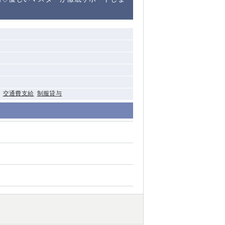
清瀬（南口）
大泉学園
水道橋
祖師ヶ谷大蔵
西麻布
交通費支給
制服貸与
本厚木
橋本
元住吉
相模原
草加
草
北浦和（西口）