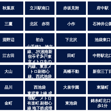
秋葉原
立川駅南口
赤坂見附
府中駅
三鷹
北区 赤羽
小作
石神井公
淵野辺
初台
下北沢
池袋東口
山手線3、埼京
線、JR湘南新
江古田
二子玉川
田町
中野駅北
宿ライン、東
京メトロ丸の
内線、東京メ
大山
トロ副都心
高幡不動
新宿三丁
線、西武池袋
線、東武東上
線「池袋駅」
品川
西池袋
大泉学園
東陽町
東口より徒歩3
東武東上線 成
分
増駅、メトロ
錦糸町北口
金町
有楽町.副都心
東池袋
歩1分
線 地下鉄成増