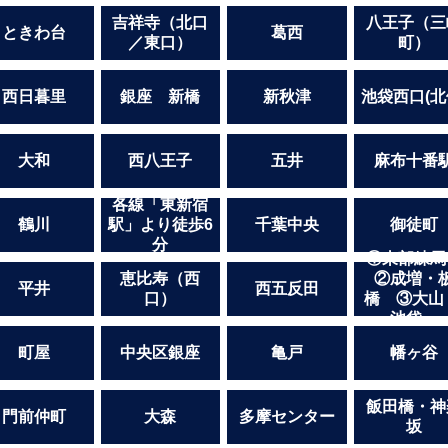
吉祥寺（北口
八王子（三
ときわ台
葛西
／東口）
町）
西日暮里
銀座 新橋
新秋津
池袋西口(北
大和
西八王子
五井
麻布十番
各線「東新宿
鶴川
駅」より徒歩6
千葉中央
御徒町
分
①東部練
恵比寿（西
②成増・
平井
西五反田
口）
橋 ③大山
池袋
町屋
中央区銀座
亀戸
幡ヶ谷
飯田橋・神
門前仲町
大森
多摩センター
坂