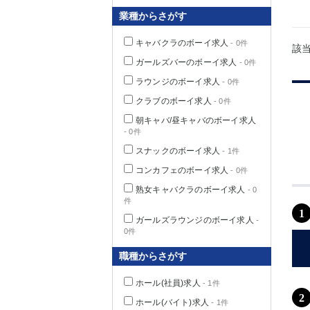
業種からさがす
キャバクラのボーイ求人
- 0件
該
千葉県
ガールズバーのボーイ求人
- 0件
ラウンジのボーイ求人
- 0件
クラブのボーイ求人
- 0件
朝キャバ/昼キャバのボーイ求人
- 0件
栃木県
スナックのボーイ求人
- 1件
コンカフェのボーイ求人
- 0件
茨城県
熟女キャバクラのボーイ求人
- 0
件
1
群馬県
ガールズラウンジのボーイ求人
-
0件
職種からさがす
ホール(社員)求人
- 1件
2
ホール(バイト)求人
- 1件