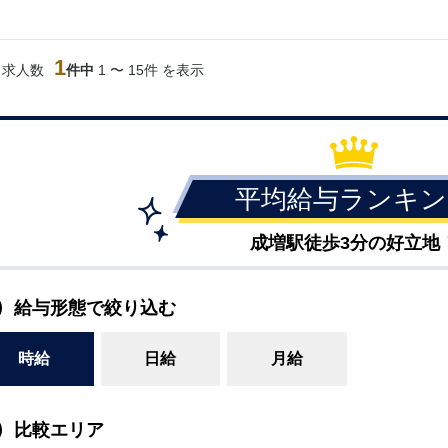
加松原＞
春日部
川口
蕨
1
当求人数
件中
1 〜 15件 を表示
船橋
津田沼
成田
千葉
佐倉
柏（西口）
木更津
柏（東口）
茂原
松戸
八千代台
本八幡
浦安
平均給与ランキン
宇都宮
小山
東武宇都宮（宇
都宮西口）
成増駅徒歩3分の好立地
土浦
ひたち野うしく
給与形態で絞り込む
高崎
館林
時給
日給
月給
0
選択した内容で設定
該当求人
件
比較エリア