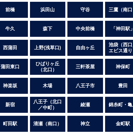
駅
前橋
浜田山
守谷
三鷹（南口
牛久
森下
中央前橋
「神田駅
池袋（西口
西蒲田
上野(浅草口)
自由ヶ丘
エビス通り
ひばりヶ丘
蒲田東口
三軒茶屋
神保町
（北口）
神楽坂
木場
八王子市
豊田
八王子（北口
新宿
綾瀬
錦糸町・亀
／中町）
町田駅
清瀬（南口）
神立
金町駅