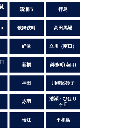
徒
清瀬市
拝島
a
歌舞伎町
高田馬場
経堂
立川（南口）
口
新橋
錦糸町(南口)
）
神田
川崎区砂子
清瀬・ひばり
赤羽
ヶ丘
瑞江
平和島