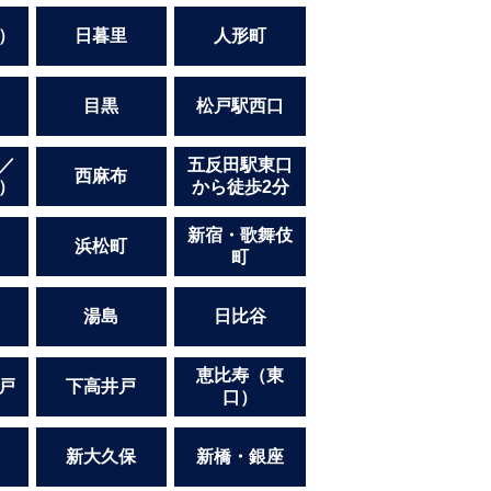
）
日暮里
人形町
」
目黒
松戸駅西口
／
五反田駅東口
西麻布
）
から徒歩2分
新宿・歌舞伎
浜松町
町
湯島
日比谷
恵比寿（東
戸
下高井戸
口）
新大久保
新橋・銀座