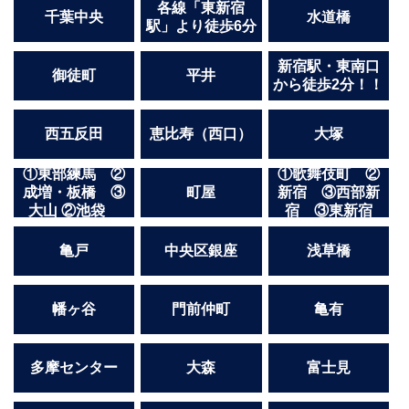
各線「東新宿
千葉中央
水道橋
駅」より徒歩6分
新宿駅・東南口
御徒町
平井
から徒歩2分！！
西五反田
恵比寿（西口）
大塚
①東部練馬 ②
①歌舞伎町 ②
成増・板橋 ③
町屋
新宿 ③西部新
大山 ②池袋
宿 ③東新宿
亀戸
中央区銀座
浅草橋
幡ヶ谷
門前仲町
亀有
多摩センター
大森
富士見