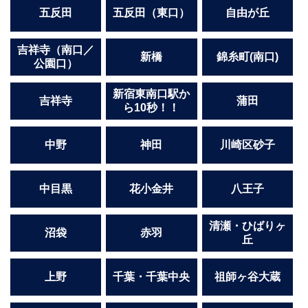
船橋
津田沼
五反田
五反田（東口）
自由が丘
成田
千葉
西船橋
佐倉
吉祥寺（南口／
新橋
錦糸町(南口)
柏（西口）
木更津
公園口）
柏（東口）
下総中山
新宿東南口駅か
茂原
松戸
吉祥寺
蒲田
ら10秒！！
八千代台
本八幡
東金
浦安
中野
神田
川崎区砂子
栃木県
宇都宮
小山
中目黒
花小金井
八王子
東武宇都宮（宇都宮西口）
清瀬・ひばりヶ
沼袋
赤羽
茨城県
丘
土浦
ひたち野うしく
上野
千葉・千葉中央
祖師ヶ谷大蔵
群馬県