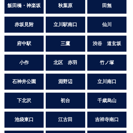
飯田橋・神楽坂
秋葉原
田無
赤坂見附
立川駅南口
仙川
府中駅
三鷹
渋谷 道玄坂
小作
北区 赤羽
竹ノ塚
石神井公園
淵野辺
立川南口
下北沢
初台
千歳烏山
池袋東口
江古田
吉祥寺南口