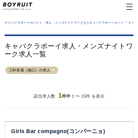
MENU
エリアから探す
関西版
>
業種から探す
キャバクラボーイのバイト・求人・メンズナイトワークならキャバクラボーイルート
キャバ
職種から探す
東京都
特徴から探す
運営者情報
銀座
上野
キャバクラボーイルートとは？
キャバクラボーイ求人・メンズナイトワ
サイトマップ
六本木
池袋
ーク求人一覧
新橋
歌舞伎町
吉祥寺
練馬
三軒茶屋（南口）の求人
渋谷
大和
錦糸町
秋葉原
八王子
恵比寿
神田
立川
1
該当求人数
件中
1 〜 15件 を表示
千葉中央
門前仲町
町田
五反田
横須賀中央
調布
蒲田
北千住
Girls Bar compagno(コンパーニョ)
①六本木 ②西麻布
大山