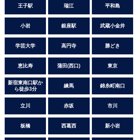
高崎
館林
王子駅
瑞江
平和島
小岩
銀座駅
武蔵小金井
0
選択した内容で設定
該当求人
件
学芸大学
高円寺
勝どき
恵比寿
蒲田(西口)
東京
新宿東南口駅か
練馬
錦糸町南口
ら徒歩3分
立川
赤坂
市川
板橋
西葛西
新小岩