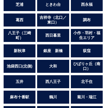
芝浦
ときわ台
西永福
吉祥寺（北口／
葛西
調布
東口）
八王子（三崎
小作・羽村・福
西日暮里
町）
生エリア
新秋津
銀座 新橋
荻窪
ひばりヶ丘（南
池袋西口(北側)
大和
口）
五井
西八王子
北千住
麻布十番駅
鶴川
菊川・瑞江