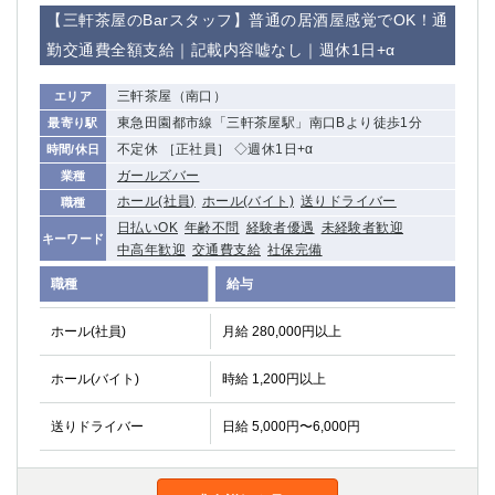
赤坂
高円寺
【三軒茶屋のBarスタッフ】普通の居酒屋感覚でOK！通
赤羽
品川
勤交通費全額支給｜記載内容嘘なし｜週休1日+α
蒲田東口
多摩センター
立川（南口）
新宿
三軒茶屋（南口）
エリア
浜松町
西葛西
東急田園都市線「三軒茶屋駅」南口Bより徒歩1分
最寄り駅
中野
葛西
不定休 ［正社員］ ◇週休1日+α
時間/休日
府中
中目黒
ガールズバー
業種
ひばりヶ丘（北口）
学芸大学
ホール(社員)
ホール(バイト)
送りドライバー
職種
吉祥寺（南口／公園口）
小作・羽村・福生エリア
日払いOK
年齢不問
経験者優遇
未経験者歓迎
キーワード
中高年歓迎
交通費支給
社保完備
自由が丘
吉祥寺（北口／東口）
四谷
錦糸町南口
職種
給与
下北沢・経堂
金町（北口）
ホール(社員)
月給 280,000円以上
成増駅徒歩3分の好立地！
①JR埼京線「赤羽駅」から徒歩2分 ②
三軒茶屋（南口）
①歌舞伎町 ②新宿 ③新宿三丁目 ④
ホール(バイト)
時給 1,200円以上
①歌舞伎町 ②新宿 ③西部新宿 ③東新宿
①歌舞伎町 ②新宿
①銀座 ②新橋
錦糸町(南口)
送りドライバー
日給 5,000円〜6,000円
蒲田(西口)
清瀬（南口）
①東武練馬 ②成増・板橋 ③大山 ②池袋
池袋東口