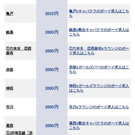
亀戸xキャバクラのボーイ求人はこち
円
亀戸
2019
ら
銀座x熟女キャバクラのボーイ求人は
円
銀座
2000
こちら
①六本木 ②西
①六本木 ②西麻布xラウンジのボー
円
2000
麻布
イ求人はこちら
赤坂xガールズバーのボーイ求人はこ
円
赤坂
2000
ちら
神田xガールズラウンジのボーイ求人
円
神田
2000
はこちら
円
市川
市川xラウンジのボーイ求人はこちら
2000
葛西x熟女キャバクラのボーイ求人は
円
葛西
2000
こちら
①JR埼京線「赤