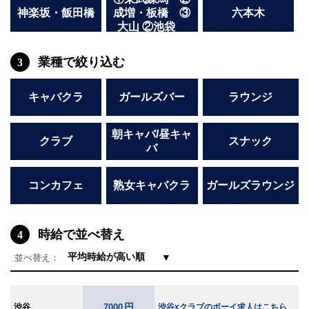
歩10分
神楽坂・飯田橋
成増・板橋 ③
六本木
大山 ②池袋
業種で絞り込む
3
キャバクラ
ガールズバー
ラウンジ
朝キャバ/昼キャ
クラブ
スナック
バ
コンカフェ
熟女キャバクラ
ガールズラウンジ
時給で並べ替え
4
▼
並べ替え：
円
渋谷
渋谷xクラブのボーイ求人はこちら
7000