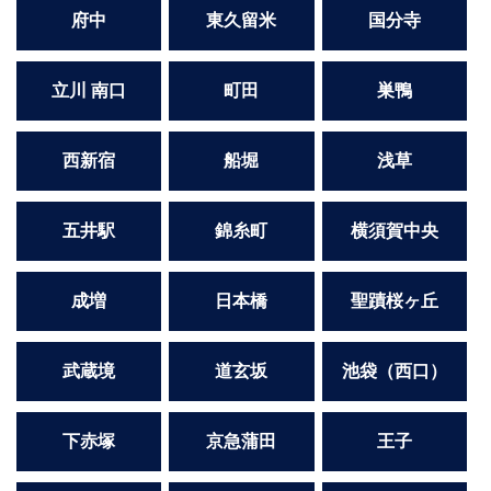
府中
東久留米
国分寺
立川 南口
町田
巣鴨
西新宿
船堀
浅草
五井駅
錦糸町
横須賀中央
成増
日本橋
聖蹟桜ヶ丘
武蔵境
道玄坂
池袋（西口）
下赤塚
京急蒲田
王子