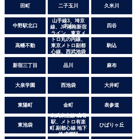
田町
二子玉川
久米川
山手線3、埼京
中野駅北口
大山
四谷
線、JR湘南新宿
ライン、東京メ
トロ丸の内線、
高幡不動
東京メトロ副都
駒込
心線、西武池袋
線、東武東上線
「池袋駅」東口
新宿三丁目
品川
麻布
より徒歩3分
大泉学園
西池袋
大井町
東陽町
金町
表参道
東武東上線 成増
駅、メトロ有楽
東池袋
ひばりヶ丘
町.副都心線 地下
鉄成増駅