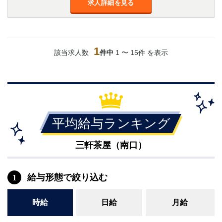
求人詳細を見る
金町
大井町
大泉学園
下赤塚
竹ノ塚
三鷹
亀戸
水道橋
1
該当求人数
件中
1 〜 15件 を表示
荻窪
浅草
新小岩
幡ヶ谷
祖師ヶ谷大蔵
小岩
湯島
久米川
市川
西麻布
五井
平均給与ランキング
神奈川県
三軒茶屋（南口）
関内
横浜
川崎
溝の口
給与形態で絞り込む
1
本厚木
新横浜
藤沢
平塚
時給
日給
月給
武蔵小杉
橋本
小田原
横浜・桜木町