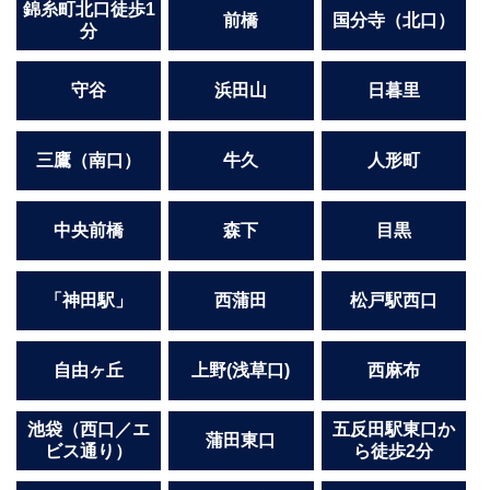
錦糸町北口徒歩1
前橋
国分寺（北口）
分
守谷
浜田山
日暮里
三鷹（南口）
牛久
人形町
中央前橋
森下
目黒
「神田駅」
西蒲田
松戸駅西口
自由ヶ丘
上野(浅草口)
西麻布
池袋（西口／エ
五反田駅東口か
蒲田東口
ビス通り）
ら徒歩2分