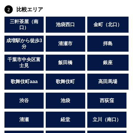
関内・馬車道・日ノ出町
武蔵新城
比較エリア
2
元住吉
茅ヶ崎
戸塚
たまプラーザ
三軒茶屋（南
池袋西口
金町（北口）
口）
大船
相模原
厚木
横須賀
成増駅から徒歩3
桜木町
清瀬市
拝島
分
埼玉県
千葉市中央区富
飯田橋
銀座
士見
大宮
南越谷
志木
川越
歌舞伎町aaa
歌舞伎町
高田馬場
草加
南浦和
所沢
熊谷
獨協大学前＜草加松原＞
北浦和（西口）
渋谷
池袋
西荻窪
春日部
川口
蕨
清瀬
経堂
立川（南口）
千葉県