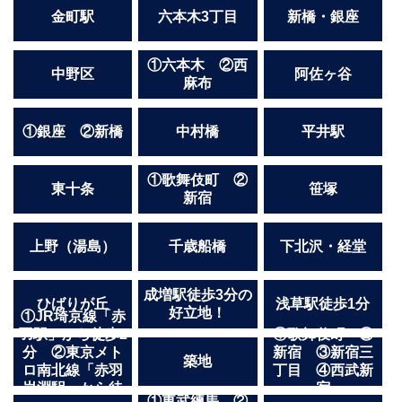
金町駅
六本木3丁目
新橋・銀座
①六本木 ②西
中野区
阿佐ヶ谷
麻布
①銀座 ②新橋
中村橋
平井駅
①歌舞伎町 ②
東十条
笹塚
新宿
上野（湯島）
千歳船橋
下北沢・経堂
成増駅徒歩3分の
ひばりが丘
浅草駅徒歩1分
好立地！
①JR埼京線「赤
羽駅」から徒歩2
①歌舞伎町 ②
分 ②東京メト
新宿 ③新宿三
築地
ロ南北線「赤羽
丁目 ④西武新
岩淵駅」から徒
宿
①東武練馬 ②