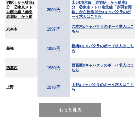
羽駅」から徒歩2
①JR埼京線「赤羽駅」から徒歩2
分 ②東京メト
分 ②東京メトロ南北線「赤羽岩淵
円
2000
ロ南北線「赤羽
駅」から徒歩10分xキャバクラのボ
岩淵駅」から徒
ーイ求人はこちら
歩10分
六本木xキャバクラのボーイ求人はこ
円
六本木
1997
ちら
新橋xキャバクラのボーイ求人はこち
円
新橋
1985
ら
西葛西xキャバクラのボーイ求人はこ
円
西葛西
1980
ちら
上野xキャバクラのボーイ求人はこち
円
上野
1978
ら
もっと見る