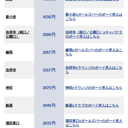
新小岩xガールズバーのボーイ求人は
円
新小岩
4150
こちら
吉祥寺（南口／
吉祥寺（南口／公園口）xキャバクラ
円
2500
公園口）
のボーイ求人はこちら
練馬xガールズバーのボーイ求人はこ
円
練馬
2267
ちら
吉祥寺xラウンジのボーイ求人はこち
円
吉祥寺
2167
ら
円
神田
神田xラウンジのボーイ求人はこちら
2075
円
銀座
銀座xクラブのボーイ求人はこちら
2049
蒲田東口xガールズバーのボーイ求人
円
蒲田東口
2033
はこちら