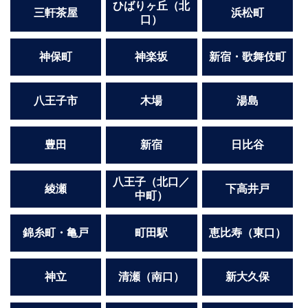
ひばりヶ丘（北
三軒茶屋
浜松町
口）
神保町
神楽坂
新宿・歌舞伎町
八王子市
木場
湯島
豊田
新宿
日比谷
八王子（北口／
綾瀬
下高井戸
中町）
錦糸町・亀戸
町田駅
恵比寿（東口）
神立
清瀬（南口）
新大久保