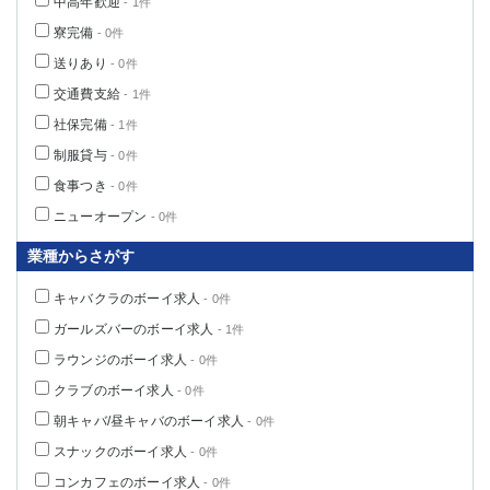
中高年歓迎
- 1件
寮完備
- 0件
送りあり
- 0件
交通費支給
- 1件
社保完備
- 1件
制服貸与
- 0件
食事つき
- 0件
ニューオープン
- 0件
業種からさがす
キャバクラのボーイ求人
- 0件
ガールズバーのボーイ求人
- 1件
ラウンジのボーイ求人
- 0件
クラブのボーイ求人
- 0件
朝キャバ/昼キャバのボーイ求人
- 0件
スナックのボーイ求人
- 0件
コンカフェのボーイ求人
- 0件