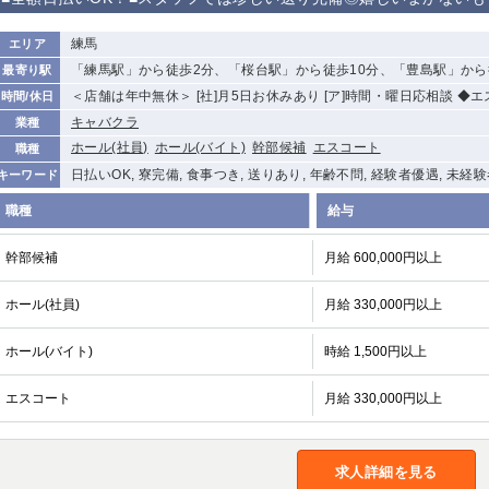
から徒歩10分
①歌舞伎町 ②
①銀座 ②新橋
錦糸町(南口)
蒲田(西口)
練馬
エリア
新宿
「練馬駅」から徒歩2分、「桜台駅」から徒歩10分、「豊島駅」から
最寄り駅
①東武練馬 ②
池袋東口
金町
大井町
＜店舗は年中無休＞ [社]月5日お休みあり [ア]時間・曜日応相談 ◆
時間/休日
成増・板橋 ③
大山 ②池袋
キャバクラ
業種
下赤塚
竹ノ塚
三鷹
亀戸
ホール(社員)
ホール(バイト)
幹部候補
エスコート
職種
荻窪
浅草
新小岩
幡ヶ谷
日払いOK, 寮完備, 食事つき, 送りあり, 年齢不問, 経験者優遇, 未経
キーワード
小岩
湯島
久米川
市川
職種
給与
五井
幹部候補
月給 600,000円以上
関内
横浜
川崎
溝の口
ホール(社員)
月給 330,000円以上
新横浜
藤沢
平塚
武蔵小杉
小田原
横浜・桜木町
関内・馬車道・
武蔵新城
日ノ出町
ホール(バイト)
時給 1,500円以上
茅ヶ崎
戸塚
たまプラーザ
大船
エスコート
月給 330,000円以上
厚木
横須賀
桜木町
大宮
南越谷
志木
川越
求人詳細を見る
南浦和
所沢
熊谷
獨協大学前＜