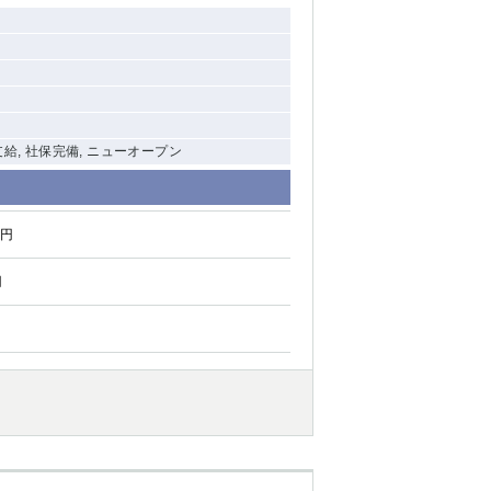
支給, 社保完備, ニューオープン
0円
円