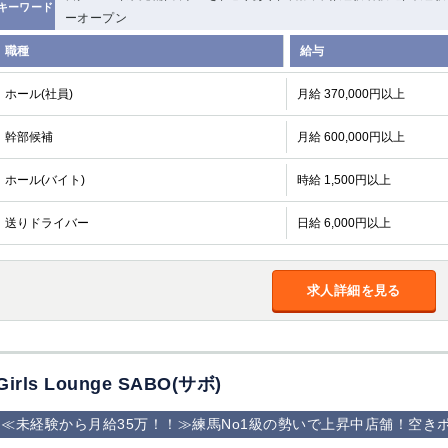
キーワード
ーオープン
職種
給与
ホール(社員)
月給 370,000円以上
幹部候補
月給 600,000円以上
ホール(バイト)
時給 1,500円以上
送りドライバー
日給 6,000円以上
求人詳細を見る
Girls Lounge SABO(サボ)
≪未経験から月給35万！！≫練馬No1級の勢いで上昇中店舗！空き