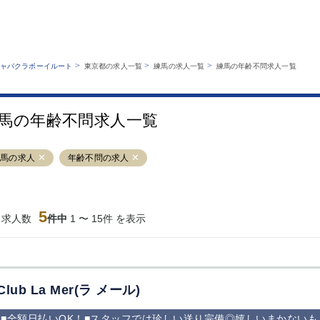
MENU
エリアから探す
関西版
業種から探す
銀座
上野
六本木
池袋
>
>
>
ャバクラボーイルート
東京都の求人一覧
練馬の求人一覧
練馬の年齢不問求人一覧
職種から探す
特徴から探す
歌舞伎町
吉祥寺
練馬
渋谷
運営者情報
キャバクラボーイルートとは？
錦糸町
秋葉原
八王子
恵比寿
サイトマップ
馬の年齢不問求人一覧
立川
千葉中央
門前仲町
町田
横須賀中央
調布
蒲田
北千住
練馬の求人
年齢不問の求人
大山
赤坂
高円寺
赤羽
蒲田東口
多摩センター
立川（南口）
新宿
西葛西
中野
葛西
府中
5
当求人数
件中
1 〜 15件 を表示
ひばりヶ丘（北
学芸大学
吉祥寺（南口／
小作・羽村・
口）
公園口）
生エリア
吉祥寺（北口／
四谷
錦糸町南口
下北沢・経堂
東口）
成増駅徒歩3分
①JR埼京線
三軒茶屋（南
①歌舞伎町 
の好立地！
「赤羽駅」から
口）
新宿 ③新宿
Club La Mer(ラ メール)
徒歩2分 ②東
丁目 ④西武
京メトロ南北線
宿
■全額日払いOK！■スタッフでは珍しい送り完備◎嬉しいまかない
「赤羽岩淵駅」