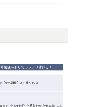
昇給昇格随時ありでガッツリ稼げる！
線【豊島園駅】より徒歩10分
験者歓迎, 中高年歓迎, 交通費支給, 社保完備, ニュ