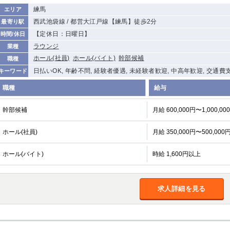
練馬
エリア
西武池袋線 / 都営大江戸線【練馬】徒歩2分
最寄り駅
【定休日：日曜日】
時間/休日
ラウンジ
業種
ホール(社員)
ホール(バイト)
幹部候補
職種
日払いOK, 年齢不問, 経験者優遇, 未経験者歓迎, 中高年歓迎, 交通費
キーワード
職種
給与
幹部候補
月給 600,000円〜1,000,00
ホール(社員)
月給 350,000円〜500,000
ホール(バイト)
時給 1,600円以上
求人詳細を見る