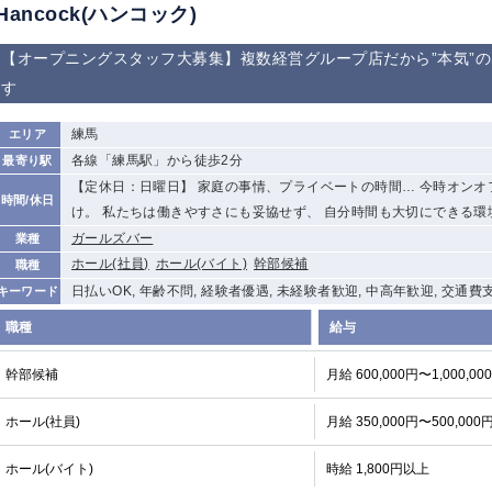
Hancock(ハンコック)
【オープニングスタッフ大募集】複数経営グループ店だから”本気”
す
練馬
エリア
各線「練馬駅」から徒歩2分
最寄り駅
【定休日：日曜日】 家庭の事情、プライベートの時間… 今時オンオ
時間/休日
け。 私たちは働きやすさにも妥協せず、 自分時間も大切にできる環
ガールズバー
業種
ホール(社員)
ホール(バイト)
幹部候補
職種
日払いOK, 年齢不問, 経験者優遇, 未経験者歓迎, 中高年歓迎, 交通費
キーワード
職種
給与
幹部候補
月給 600,000円〜1,000,00
ホール(社員)
月給 350,000円〜500,000
ホール(バイト)
時給 1,800円以上