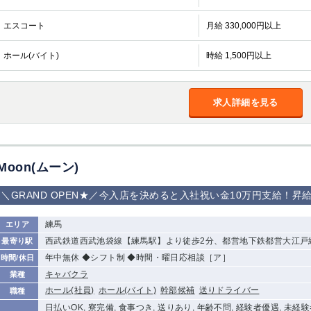
エスコート
月給 330,000円以上
ホール(バイト)
時給 1,500円以上
求人詳細を見る
Moon(ムーン)
＼GRAND OPEN★／今入店を決めると入社祝い金10万円支給！
練馬
エリア
西武鉄道西武池袋線【練馬駅】より徒歩2分、都営地下鉄都営大江戸
最寄り駅
年中無休 ◆シフト制 ◆時間・曜日応相談［ア］
時間/休日
キャバクラ
業種
ホール(社員)
ホール(バイト)
幹部候補
送りドライバー
職種
日払いOK, 寮完備, 食事つき, 送りあり, 年齢不問, 経験者優遇, 未経