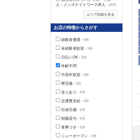
人・メンズナイトワーク求人
- 24件
エリア詳細を見る
お店の特徴からさがす
経験者優遇
- 5件
未経験者歓迎
- 5件
日払いOK
- 5件
年齢不問
中高年歓迎
- 5件
神奈川県
寮完備
- 2件
送りあり
- 2件
交通費支給
- 5件
社保完備
- 3件
制服貸与
- 0件
食事つき
- 3件
埼玉県
ニューオープン
- 3件