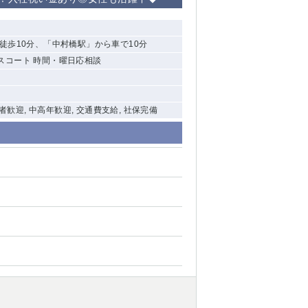
清瀬（南口）
徒歩10分、「中村橋駅」から車で10分
大泉学園
エスコート 時間・曜日応相談
水道橋
祖師ヶ谷大蔵
験者歓迎, 中高年歓迎, 交通費支給, 社保完備
西麻布
本厚木
橋本
元住吉
相模原
草加
草
北浦和（西口）