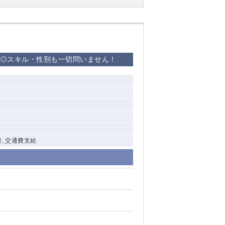
西船橋
下総中山
迎◎スキル・性別も一切問いません！
東金
迎, 交通費支給