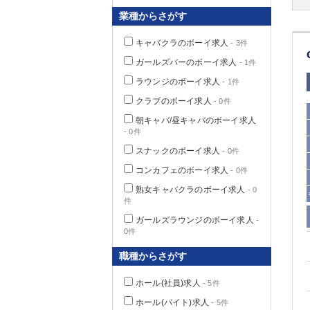
業種からさがす
キャバクラのボーイ求人
- 3件
千葉県
ガールズバーのボーイ求人
- 1件
ラウンジのボーイ求人
- 1件
クラブのボーイ求人
- 0件
朝キャバ/昼キャバのボーイ求人
- 0件
栃木県
スナックのボーイ求人
- 0件
コンカフェのボーイ求人
- 0件
茨城県
熟女キャバクラのボーイ求人
- 0
件
群馬県
ガールズラウンジのボーイ求人
-
0件
職種からさがす
ホール(社員)求人
- 5件
ホール(バイト)求人
- 5件