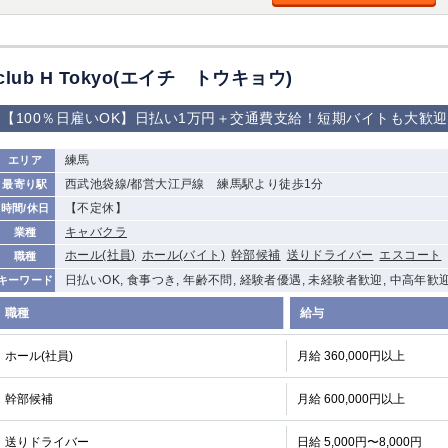
加松原＞
春日部
川口
蕨
club H Tokyo(エイチ トウキョウ)
船橋
津田沼
成田
千葉
佐倉
柏（西口）
木更津
柏（東口）
【100％日雇いOK】日払い1万円＋交通費支給！短期バイトも大歓
茂原
松戸
八千代台
本八幡
浦安
練馬
エリア
西武池袋線/都営大江戸線 練馬駅より徒歩1分
最寄り駅
宇都宮
小山
東武宇都宮（宇
【不定休】
時間/休日
都宮西口）
キャバクラ
業種
ホール(社員)
ホール(バイト)
幹部候補
送りドライバー
エスコート
職種
土浦
ひたち野うしく
日払いOK, 食事つき, 年齢不問, 経験者優遇, 未経験者歓迎, 中高年歓
キーワード
高崎
館林
職種
給与
ホール(社員)
月給 360,000円以上
0
選択した内容で設定
該当求人
件
幹部候補
月給 600,000円以上
送りドライバー
日給 5,000円〜8,000円