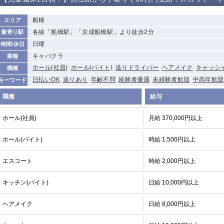
から徒歩10分
①歌舞伎町 ②
①銀座 ②新橋
錦糸町(南口)
蒲田(西口)
船橋
エリア
新宿
各線「船橋駅」「京成船橋駅」より徒歩2分
最寄り駅
①東武練馬 ②
池袋東口
金町
大井町
日曜
時間/休日
成増・板橋 ③
大山 ②池袋
キャバクラ
業種
下赤塚
竹ノ塚
三鷹
亀戸
ホール(社員)
ホール(バイト)
送りドライバー
ヘアメイク
キャッシ
職種
荻窪
浅草
新小岩
幡ヶ谷
日払いOK
送りあり
年齢不問
経験者優遇
未経験者歓迎
中高年歓迎
キーワード
小岩
湯島
久米川
市川
職種
給与
五井
ホール(社員)
月給 370,000円以上
関内
横浜
川崎
溝の口
ホール(バイト)
時給 1,500円以上
新横浜
藤沢
平塚
武蔵小杉
小田原
横浜・桜木町
関内・馬車道・
武蔵新城
日ノ出町
エスコート
時給 2,000円以上
茅ヶ崎
戸塚
たまプラーザ
大船
キッチン(バイト)
日給 10,000円以上
厚木
横須賀
桜木町
ヘアメイク
日給 8,000円以上
大宮
南越谷
志木
川越
南浦和
所沢
熊谷
獨協大学前＜