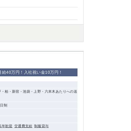
西船橋
下総中山
東金
給40万円！入社祝い金10万円！
戸・柏・新宿・池袋・上野・六本木あたりへの送
2日制
高年歓迎
交通費支給
制服貸与