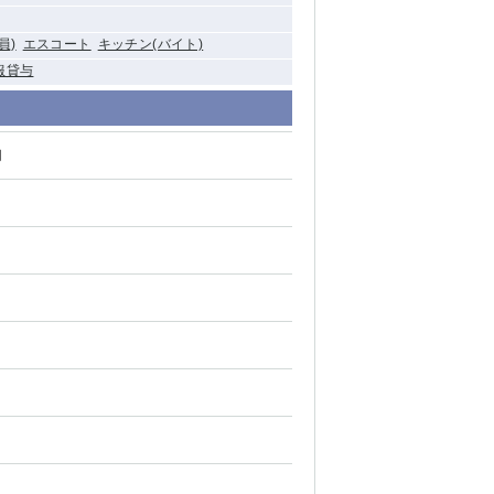
員)
エスコート
キッチン(バイト)
服貸与
円