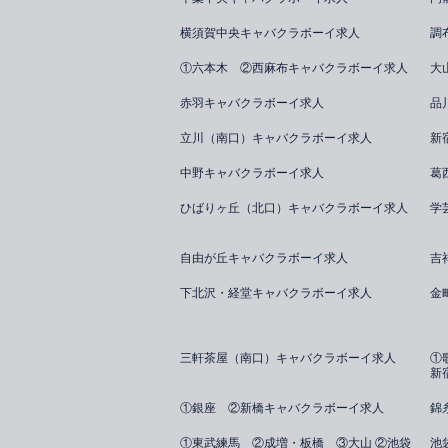
横須賀中央キャバクラボーイ求人
調
①六本木 ②西麻布キャバクラボーイ求人
大
赤羽キャバクラボーイ求人
品
立川（南口）キャバクラボーイ求人
新
中野キャバクラボーイ求人
葛
ひばりヶ丘（北口）キャバクラボーイ求人
学
自由が丘キャバクラボーイ求人
吉
下北沢・経堂キャバクラボーイ求人
金
三軒茶屋（南口）キャバクラボーイ求人
①
新
①銀座 ②新橋キャバクラボーイ求人
錦
①東武練馬 ②成増・板橋 ③大山 ②池袋
池