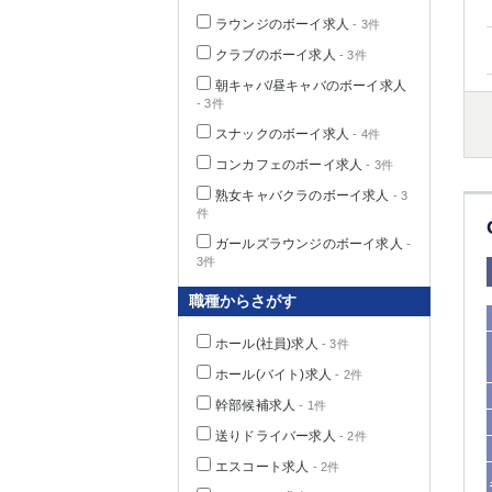
ラウンジのボーイ求人
- 3件
クラブのボーイ求人
- 3件
朝キャバ/昼キャバのボーイ求人
千葉県
- 3件
スナックのボーイ求人
- 4件
コンカフェのボーイ求人
- 3件
熟女キャバクラのボーイ求人
- 3
件
栃木県
ガールズラウンジのボーイ求人
-
3件
茨城県
職種からさがす
群馬県
ホール(社員)求人
- 3件
ホール(バイト)求人
- 2件
幹部候補求人
- 1件
送りドライバー求人
- 2件
エスコート求人
- 2件