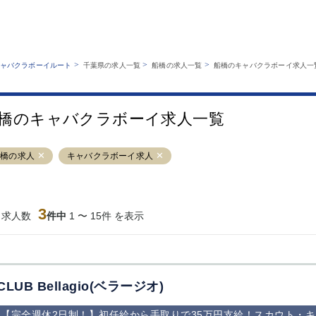
MENU
エリアから探す
関西版
業種から探す
銀座
上野
六本木
池袋
>
>
>
ャバクラボーイルート
千葉県の求人一覧
船橋の求人一覧
船橋のキャバクラボーイ求人一
職種から探す
特徴から探す
歌舞伎町
吉祥寺
練馬
渋谷
運営者情報
キャバクラボーイルートとは？
錦糸町
秋葉原
八王子
恵比寿
サイトマップ
橋のキャバクラボーイ求人一覧
立川
千葉中央
門前仲町
町田
横須賀中央
調布
蒲田
北千住
船橋の求人
キャバクラボーイ求人
大山
赤坂
高円寺
赤羽
蒲田東口
多摩センター
立川（南口）
新宿
西葛西
中野
葛西
府中
3
当求人数
件中
1 〜 15件 を表示
ひばりヶ丘（北
学芸大学
吉祥寺（南口／
小作・羽村・
口）
公園口）
生エリア
吉祥寺（北口／
四谷
錦糸町南口
下北沢・経堂
東口）
成増駅徒歩3分
①JR埼京線
三軒茶屋（南
①歌舞伎町 
の好立地！
「赤羽駅」から
口）
新宿 ③新宿
CLUB Bellagio(ベラージオ)
徒歩2分 ②東
丁目 ④西武
京メトロ南北線
宿
【完全週休2日制！】初任給から手取りで35万円支給！スカウト・
「赤羽岩淵駅」