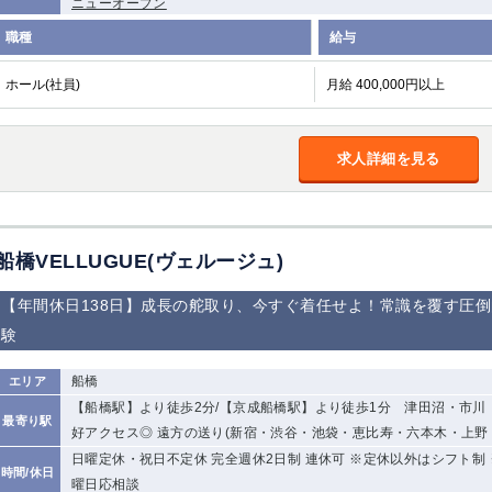
ニューオープン
職種
給与
ホール(社員)
月給 400,000円以上
求人詳細を見る
船橋VELLUGUE(ヴェルージュ)
【年間休日138日】成長の舵取り、今すぐ着任せよ！常識を覆す圧
験
船橋
エリア
【船橋駅】より徒歩2分/【京成船橋駅】より徒歩1分 津田沼・市
最寄り駅
好アクセス◎ 遠方の送り(新宿・渋谷・池袋・恵比寿・六本木・上野
日曜定休・祝日不定休 完全週休2日制 連休可 ※定休以外はシフト制 
時間/休日
曜日応相談