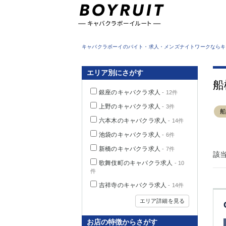
東京都
キャバクラボーイのバイト・求人・メンズナイトワークならキ
エリア別にさがす
船
銀座のキャバクラ求人
- 12件
上野のキャバクラ求人
- 3件
六本木のキャバクラ求人
- 14件
池袋のキャバクラ求人
- 6件
新橋のキャバクラ求人
- 7件
該
歌舞伎町のキャバクラ求人
- 10
件
吉祥寺のキャバクラ求人
- 14件
エリア詳細を見る
お店の特徴からさがす