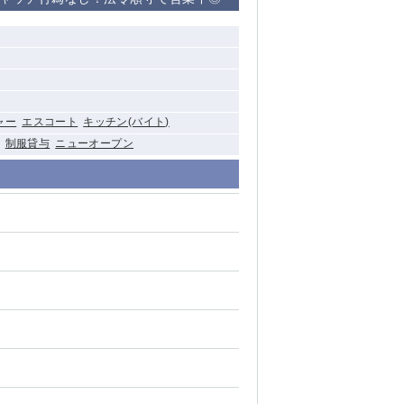
清瀬（南口）
大泉学園
水道橋
ャー
エスコート
キッチン(バイト)
祖師ヶ谷大蔵
制服貸与
ニューオープン
西麻布
本厚木
橋本
元住吉
相模原
草加
草
北浦和（西口）