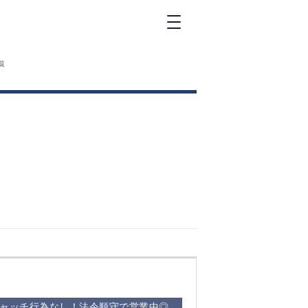
新橋
覧
大和
神田
五反田
①六本木 ②西
麻布
品川
浜松町
中目黒
福
自由が丘
金町（北口）
②
①歌舞伎町 ②
三
新宿 ③西部新
新
宿 ③東新宿
キャッチ行為なし！法令順守で営業中◎