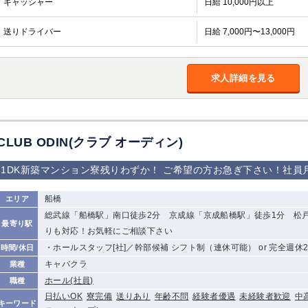
キャッシャー
日給 10,000円以上
加松原＞
春日部
川口
蕨
送りドライバー
日給 7,000円〜13,000円
船橋
津田沼
成田
千葉
佐倉
柏（西口）
木更津
柏（東口）
求人詳細を見る
茂原
松戸
八千代台
本八幡
浦安
宇都宮
小山
東武宇都宮（宇
CLUB ODIN(クラブ オーディン)
都宮西口）
1DK新築マンション寮残りわずか！ ご希望の方お急ぎ下さい！社員月
土浦
ひたち野うしく
船橋
エリア
高崎
館林
総武線「船橋駅」南口徒歩2分 京成線「京成船橋駅」徒歩1分 松
最寄り駅
りも対応！お気軽にご相談下さい
・ホールスタッフ[社]／幹部候補 シフト制（連休可能） or 完全週休
時間/休日
0
キャバクラ
業種
選択した内容で設定
該当求人
件
ホール(社員)
職種
日払いOK
寮完備
送りあり
年齢不問
経験者優遇
未経験者歓迎
中
キーワード