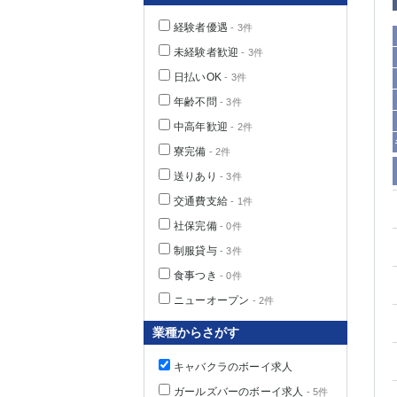
経験者優遇
- 3件
未経験者歓迎
- 3件
日払いOK
- 3件
年齢不問
- 3件
中高年歓迎
- 2件
寮完備
- 2件
送りあり
- 3件
交通費支給
- 1件
社保完備
神奈川県
- 0件
制服貸与
- 3件
食事つき
- 0件
ニューオープン
- 2件
業種からさがす
キャバクラのボーイ求人
埼玉県
ガールズバーのボーイ求人
- 5件