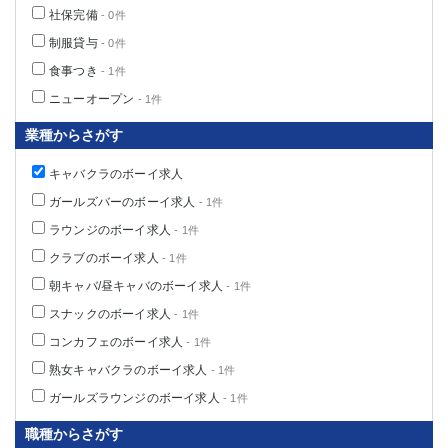
船橋
津田沼
社保完備
- 0件
成田
千葉
制服貸与
- 0件
西船橋
佐倉
食事つき
- 1件
柏（西口）
木更津
ニューオープン
- 1件
柏（東口）
下総中山
業種からさがす
茂原
松戸
八千代台
本八幡
キャバクラのボーイ求人
東金
浦安
ガールズバーのボーイ求人
- 1件
ラウンジのボーイ求人
- 1件
栃木県
クラブのボーイ求人
- 1件
宇都宮
小山
朝キャバ/昼キャバのボーイ求人
- 1件
東武宇都宮（宇都宮西口）
スナックのボーイ求人
- 1件
コンカフェのボーイ求人
- 1件
茨城県
熟女キャバクラのボーイ求人
- 1件
土浦
ひたち野うしく
ガールズラウンジのボーイ求人
- 1件
群馬県
職種からさがす