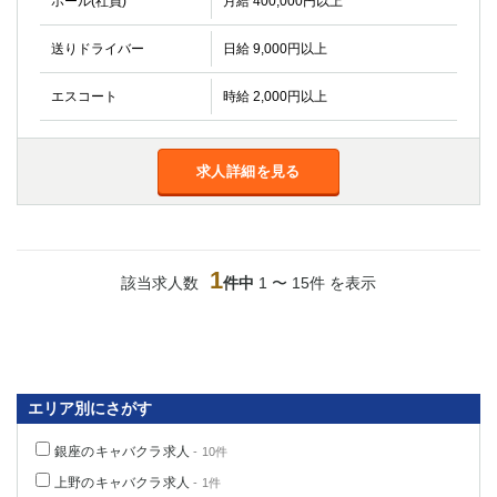
ホール(社員)
月給 400,000円以上
金町
大井町
大泉学園
下赤塚
送りドライバー
日給 9,000円以上
竹ノ塚
三鷹
亀戸
水道橋
エスコート
時給 2,000円以上
荻窪
浅草
新小岩
幡ヶ谷
求人詳細を見る
祖師ヶ谷大蔵
小岩
湯島
久米川
市川
西麻布
五井
1
該当求人数
件中
1 〜 15件 を表示
神奈川県
関内
横浜
川崎
溝の口
本厚木
新横浜
エリア別にさがす
藤沢
平塚
銀座のキャバクラ求人
- 10件
武蔵小杉
橋本
上野のキャバクラ求人
- 1件
小田原
横浜・桜木町