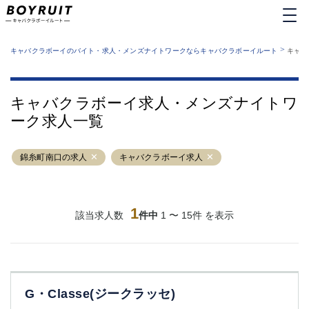
MENU
エリアから探す
関西版
>
業種から探す
キャバクラボーイのバイト・求人・メンズナイトワークならキャバクラボーイルート
キャバ
職種から探す
東京都
特徴から探す
運営者情報
銀座
上野
キャバクラボーイルートとは？
キャバクラボーイ求人・メンズナイトワ
サイトマップ
六本木
池袋
ーク求人一覧
新橋
歌舞伎町
吉祥寺
練馬
錦糸町南口の求人
渋谷
キャバクラボーイ求人
大和
錦糸町
秋葉原
八王子
恵比寿
神田
立川
1
該当求人数
件中
1 〜 15件 を表示
千葉中央
門前仲町
町田
五反田
横須賀中央
調布
蒲田
北千住
G・Classe(ジークラッセ)
①六本木 ②西麻布
大山