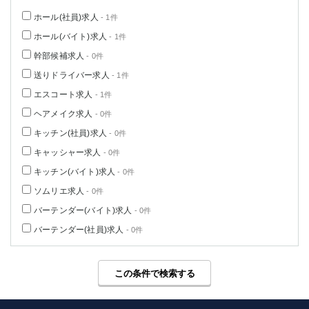
高崎
館林
ホール(社員)求人
- 1件
ホール(バイト)求人
- 1件
幹部候補求人
- 0件
0
選択した内容で設定
該当求人
件
送りドライバー求人
- 1件
エスコート求人
- 1件
ヘアメイク求人
- 0件
キッチン(社員)求人
- 0件
キャッシャー求人
- 0件
キッチン(バイト)求人
- 0件
ソムリエ求人
- 0件
バーテンダー(バイト)求人
- 0件
バーテンダー(社員)求人
- 0件
この条件で検索する