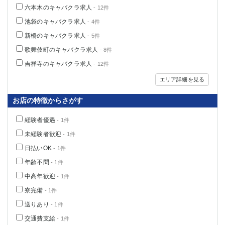
六本木のキャバクラ求人
- 12件
関内・馬車道・日ノ出町
武蔵新城
池袋のキャバクラ求人
元住吉
茅ヶ崎
- 4件
戸塚
たまプラーザ
新橋のキャバクラ求人
- 5件
大船
相模原
歌舞伎町のキャバクラ求人
- 8件
厚木
横須賀
吉祥寺のキャバクラ求人
- 12件
桜木町
エリア詳細を見る
埼玉県
お店の特徴からさがす
大宮
南越谷
経験者優遇
- 1件
志木
川越
未経験者歓迎
- 1件
草加
南浦和
日払いOK
- 1件
所沢
熊谷
年齢不問
- 1件
獨協大学前＜草加松原＞
北浦和（西口）
中高年歓迎
春日部
- 1件
川口
蕨
寮完備
- 1件
送りあり
- 1件
千葉県
交通費支給
- 1件