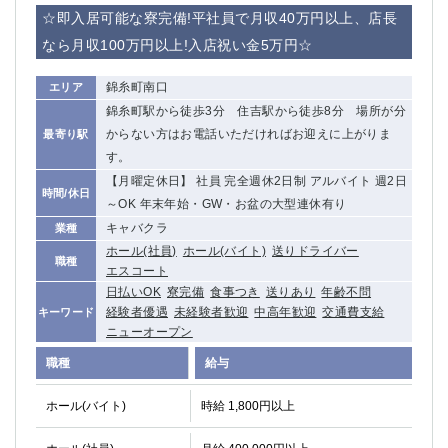
赤坂
高円寺
☆即入居可能な寮完備!平社員で月収40万円以上、店長
赤羽
品川
なら月収100万円以上!入店祝い金5万円☆
蒲田東口
多摩センター
立川（南口）
新宿
錦糸町南口
エリア
浜松町
西葛西
錦糸町駅から徒歩3分 住吉駅から徒歩8分 場所が分
中野
葛西
からない方はお電話いただければお迎えに上がりま
最寄り駅
府中
中目黒
す。
ひばりヶ丘（北口）
学芸大学
【月曜定休日】 社員 完全週休2日制 アルバイト 週2日
時間/休日
～OK 年末年始・GW・お盆の大型連休有り
吉祥寺（南口／公園口）
小作・羽村・福生エリア
キャバクラ
業種
自由が丘
吉祥寺（北口／東口）
ホール(社員)
ホール(バイト)
送りドライバー
四谷
錦糸町南口
職種
エスコート
下北沢・経堂
金町（北口）
日払いOK
寮完備
食事つき
送りあり
年齢不問
成増駅徒歩3分の好立地！
①JR埼京線「赤羽駅」から徒歩2分 ②
経験者優遇
未経験者歓迎
中高年歓迎
交通費支給
キーワード
三軒茶屋（南口）
①歌舞伎町 ②新宿 ③新宿三丁目 ④
ニューオープン
①歌舞伎町 ②新宿 ③西部新宿 ③東新宿
①歌舞伎町 ②新宿
職種
給与
①銀座 ②新橋
錦糸町(南口)
蒲田(西口)
清瀬（南口）
ホール(バイト)
時給 1,800円以上
①東武練馬 ②成増・板橋 ③大山 ②池袋
池袋東口