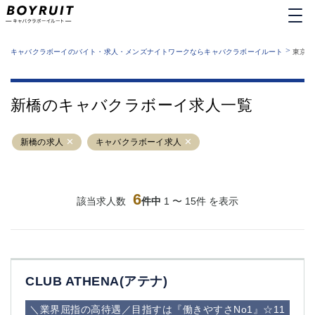
MENU
エリアから探す
関西版
>
業種から探す
キャバクラボーイのバイト・求人・メンズナイトワークならキャバクラボーイルート
東京都
職種から探す
東京都
特徴から探す
運営者情報
銀座
上野
キャバクラボーイルートとは？
新橋のキャバクラボーイ求人一覧
サイトマップ
六本木
池袋
新橋
歌舞伎町
新橋の求人
キャバクラボーイ求人
吉祥寺
練馬
渋谷
大和
錦糸町
秋葉原
八王子
6
恵比寿
該当求人数
件中
1 〜 15件 を表示
神田
立川
千葉中央
門前仲町
町田
五反田
横須賀中央
調布
CLUB ATHENA(アテナ)
蒲田
北千住
①六本木 ②西麻布
大山
＼業界屈指の高待遇／目指すは『働きやすさNo1』☆11