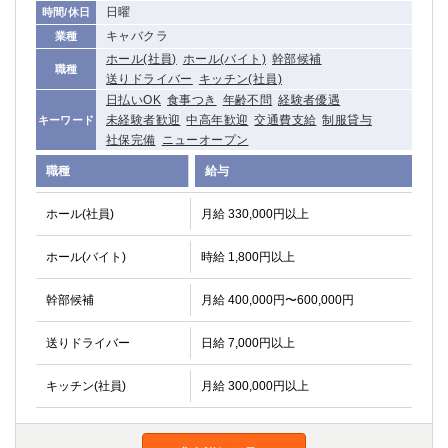
日曜
時間/休日
キャバクラ
業種
ホール(社員)
ホール(バイト)
幹部候補
職種
送りドライバー
キッチン(社員)
日払いOK
食事つき
年齢不問
経験者優遇
未経験者歓迎
中高年歓迎
交通費支給
制服貸与
キーワード
社保完備
ニューオープン
職種
給与
ホール(社員)
月給 330,000円以上
ホール(バイト)
時給 1,800円以上
幹部候補
月給 400,000円〜600,000円
送りドライバー
日給 7,000円以上
キッチン(社員)
月給 300,000円以上