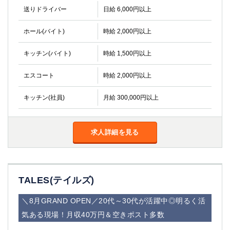
金町
大井町
送りドライバー
日給 6,000円以上
大泉学園
下赤塚
竹ノ塚
三鷹
ホール(バイト)
時給 2,000円以上
亀戸
水道橋
キッチン(バイト)
時給 1,500円以上
荻窪
浅草
新小岩
幡ヶ谷
エスコート
時給 2,000円以上
祖師ヶ谷大蔵
小岩
湯島
久米川
キッチン(社員)
月給 300,000円以上
市川
西麻布
五井
求人詳細を見る
神奈川県
関内
横浜
川崎
溝の口
TALES(テイルズ)
本厚木
新横浜
＼8月GRAND OPEN／20代～30代が活躍中◎明るく活
藤沢
平塚
武蔵小杉
橋本
気ある現場！月収40万円＆空きポスト多数
小田原
横浜・桜木町