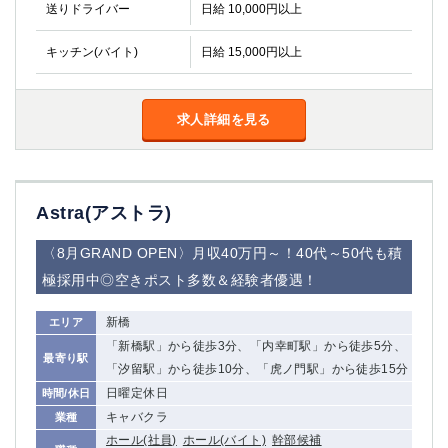
送りドライバー
日給 10,000円以上
船橋
津田沼
成田
千葉
キッチン(バイト)
日給 15,000円以上
西船橋
佐倉
柏（西口）
木更津
柏（東口）
下総中山
求人詳細を見る
茂原
松戸
八千代台
本八幡
東金
浦安
Astra(アストラ)
栃木県
〈8月GRAND OPEN〉月収40万円～！40代～50代も積
宇都宮
小山
極採用中◎空きポスト多数＆経験者優遇！
東武宇都宮（宇都宮西口）
新橋
エリア
茨城県
「新橋駅」から徒歩3分、「内幸町駅」から徒歩5分、
最寄り駅
「汐留駅」から徒歩10分、「虎ノ門駅」から徒歩15分
土浦
ひたち野うしく
日曜定休日
時間/休日
キャバクラ
業種
群馬県
ホール(社員)
ホール(バイト)
幹部候補