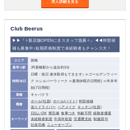
求人詳細を見る
Club Beerus
▶▶『✧新店舗OPENにきスタッフ急募✧』◀◀幹部候
補も募集中♪短期昇格制度で未経験者もチャンス大！
新橋
エリア
JR新橋駅から徒歩約3分
最寄り駅
日曜・祝日 連休取得もできます♪ ≫ゴールデンウィー
ク ≫シルバーウィーク ≫夏期休暇(5日間程) ≫年末年
時間/休日
始(7日間程)
キャバクラ
業種
ホール(社員)
ホール(バイト)
幹部候補
職種
送りドライバー
ヘアメイク
キッチン(社員)
日払いOK
寮完備
食事つき
年齢不問
経験者優遇
未経験者歓迎
中高年歓迎
交通費支給
制服貸与
キーワード
社保完備
ニューオープン