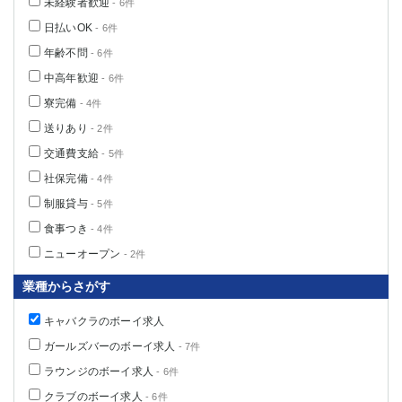
未経験者歓迎
- 6件
日払いOK
- 6件
年齢不問
- 6件
中高年歓迎
- 6件
寮完備
- 4件
送りあり
- 2件
交通費支給
- 5件
社保完備
- 4件
制服貸与
- 5件
食事つき
- 4件
ニューオープン
- 2件
業種からさがす
キャバクラのボーイ求人
ガールズバーのボーイ求人
- 7件
ラウンジのボーイ求人
- 6件
クラブのボーイ求人
- 6件