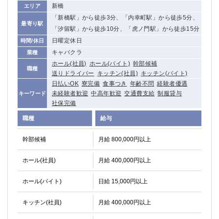
新橋
エリア
関内・馬車道・日ノ出町
武蔵新城
「新橋駅」から徒歩3分、「内幸町駅」から徒歩5分、
元住吉
茅ヶ崎
最寄り駅
「汐留駅」から徒歩10分、「虎ノ門駅」から徒歩15分
戸塚
たまプラーザ
日曜定休日
時間/休日
大船
相模原
キャバクラ
業種
厚木
横須賀
ホール(社員)
ホール(バイト)
幹部候補
職種
桜木町
送りドライバー
キッチン(社員)
キッチン(バイト)
日払いOK
寮完備
食事つき
年齢不問
経験者優遇
埼玉県
未経験者歓迎
中高年歓迎
交通費支給
制服貸与
キーワード
社保完備
大宮
南越谷
職種
給与
志木
川越
草加
南浦和
幹部候補
月給 800,000円以上
所沢
熊谷
獨協大学前＜草加松原＞
北浦和（西口）
ホール(社員)
月給 400,000円以上
春日部
川口
ホール(バイト)
日給 15,000円以上
蕨
キッチン(社員)
月給 400,000円以上
千葉県