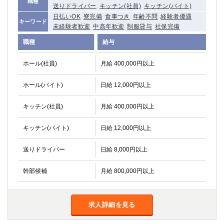
職種
送りドライバー
キッチン(社員)
キッチン(バイト)
高崎
館林
日払いOK
寮完備
食事つき
年齢不問
経験者優遇
キーワード
未経験者歓迎
中高年歓迎
制服貸与
社保完備
職種
0
給与
選択した内容で設定
該当求人
件
ホール(社員)
月給 400,000円以上
ホール(バイト)
日給 12,000円以上
キッチン(社員)
月給 400,000円以上
キッチン(バイト)
日給 12,000円以上
送りドライバー
日給 8,000円以上
幹部候補
月給 800,000円以上
求人詳細を見る