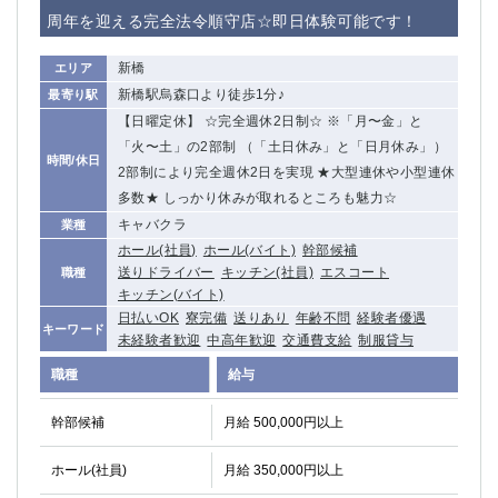
赤坂
高円寺
周年を迎える完全法令順守店☆即日体験可能です！
赤羽
品川
蒲田東口
多摩センター
新橋
エリア
立川（南口）
新宿
新橋駅烏森口より徒歩1分♪
最寄り駅
浜松町
西葛西
【日曜定休】 ☆完全週休2日制☆ ※「月〜金」と
中野
葛西
「火〜土」の2部制 （「土日休み」と「日月休み」）
時間/休日
府中
2部制により完全週休2日を実現 ★大型連休や小型連休
中目黒
多数★ しっかり休みが取れるところも魅力☆
ひばりヶ丘（北口）
学芸大学
キャバクラ
業種
吉祥寺（南口／公園口）
小作・羽村・福生エリア
ホール(社員)
ホール(バイト)
幹部候補
自由が丘
吉祥寺（北口／東口）
送りドライバー
キッチン(社員)
エスコート
職種
四谷
錦糸町南口
キッチン(バイト)
下北沢・経堂
金町（北口）
日払いOK
寮完備
送りあり
年齢不問
経験者優遇
キーワード
成増駅徒歩3分の好立地！
①JR埼京線「赤羽駅」から徒歩2分 ②
未経験者歓迎
中高年歓迎
交通費支給
制服貸与
三軒茶屋（南口）
①歌舞伎町 ②新宿 ③新宿三丁目 ④
職種
給与
①歌舞伎町 ②新宿 ③西部新宿 ③東新宿
①歌舞伎町 ②新宿
幹部候補
①銀座 ②新橋
月給 500,000円以上
錦糸町(南口)
蒲田(西口)
清瀬（南口）
ホール(社員)
月給 350,000円以上
①東武練馬 ②成増・板橋 ③大山 ②池袋
池袋東口