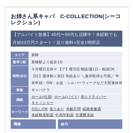
お姉さん系キャバ C-COLLECTION(シーコ
レクション)
【アルバイト急募】40代〜50代も活躍中！未経験でも
月給33万円スタート！送り無料⭐︎完全1時閉店
新橋
エリア
新橋駅より徒歩1分
最寄り駅
※月曜日定休※ 【ア】曜日応相談/週1日～相談OK
【社】週休制＋祝日 有給あり ＼連休取得も可能／ 年
時間/休日
末年始・GW・お盆・シルバーウィークなど大型連休有
キャバクラ
業種
ホール(社員)
ホール(バイト)
送りドライバー
職種
キャッシャー
日払いOK
送りあり
年齢不問
経験者優遇
キーワード
未経験者歓迎
中高年歓迎
交通費支給
職種
給与