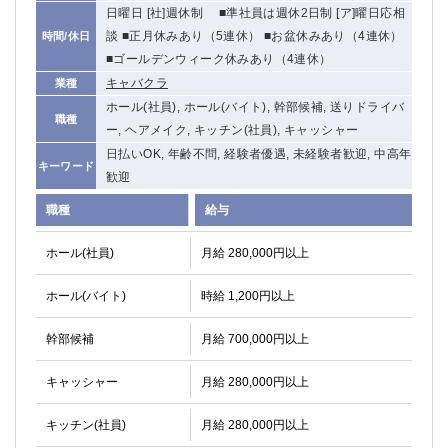
日曜日 [社]週休制 ■準社員は週休2日制 [ア]曜日応相
談 ■正月休みあり（5連休） ■お盆休みあり（4連休）
時間/休日
■ゴールデンウィーク休みあり（4連休）
キャバクラ
業種
ホール(社員), ホール(バイト), 幹部候補, 送りドライバ
職種
ー, ヘアメイク, キッチン(社員), キャッシャー
日払いOK, 年齢不問, 経験者優遇, 未経験者歓迎, 中高年
キーワード
歓迎
職種
給与
ホール(社員)
月給 280,000円以上
ホール(バイト)
時給 1,200円以上
幹部候補
月給 700,000円以上
キャッシャー
月給 280,000円以上
キッチン(社員)
月給 280,000円以上