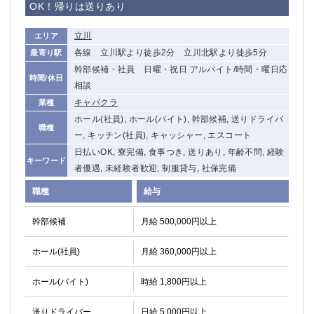
OK！帰りは送りあり
立川
エリア
各線 立川駅より徒歩2分 立川北駅より徒歩5分
最寄り駅
幹部候補・社員 日曜・祝日 アルバイト/時間・曜日応
時間/休日
相談
キャバクラ
業種
ホール(社員), ホール(バイト), 幹部候補, 送りドライバ
職種
ー, キッチン(社員), キャッシャー, エスコート
日払いOK, 寮完備, 食事つき, 送りあり, 年齢不問, 経験
キーワード
者優遇, 未経験者歓迎, 制服貸与, 社保完備
職種
給与
幹部候補
月給 500,000円以上
ホール(社員)
月給 360,000円以上
ホール(バイト)
時給 1,800円以上
送りドライバー
日給 5,000円以上