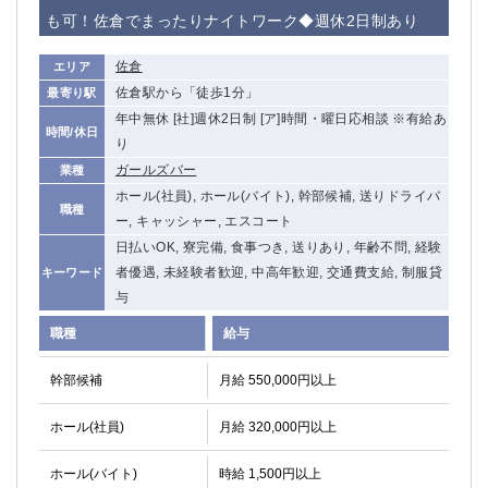
赤坂
高円寺
も可！佐倉でまったりナイトワーク◆週休2日制あり
赤羽
品川
蒲田東口
多摩センター
佐倉
エリア
立川（南口）
新宿
佐倉駅から「徒歩1分」
最寄り駅
浜松町
西葛西
年中無休 [社]週休2日制 [ア]時間・曜日応相談 ※有給あ
時間/休日
中野
葛西
り
府中
中目黒
ガールズバー
業種
ひばりヶ丘（北口）
ホール(社員), ホール(バイト), 幹部候補, 送りドライバ
学芸大学
職種
ー, キャッシャー, エスコート
吉祥寺（南口／公園口）
小作・羽村・福生エリア
日払いOK, 寮完備, 食事つき, 送りあり, 年齢不問, 経験
自由が丘
吉祥寺（北口／東口）
者優遇, 未経験者歓迎, 中高年歓迎, 交通費支給, 制服貸
キーワード
四谷
錦糸町南口
与
下北沢・経堂
金町（北口）
成増駅徒歩3分の好立地！
①JR埼京線「赤羽駅」から徒歩2分 ②
職種
給与
三軒茶屋（南口）
①歌舞伎町 ②新宿 ③新宿三丁目 ④
幹部候補
月給 550,000円以上
①歌舞伎町 ②新宿 ③西部新宿 ③東新宿
①歌舞伎町 ②新宿
①銀座 ②新橋
錦糸町(南口)
ホール(社員)
月給 320,000円以上
蒲田(西口)
清瀬（南口）
①東武練馬 ②成増・板橋 ③大山 ②池袋
池袋東口
ホール(バイト)
時給 1,500円以上