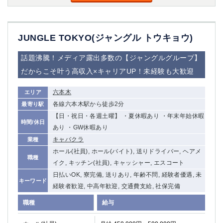
JUNGLE TOKYO(ジャングル トウキョウ)
話題沸騰！メディア露出多数の【ジャングルグループ】
だからこそ叶う高収入×キャリアUP！未経験も大歓迎
六本木
エリア
各線六本木駅から徒歩2分
最寄り駅
【日・祝日・各週土曜】 ・夏休暇あり ・年末年始休暇
時間/休日
あり ・GW休暇あり
キャバクラ
業種
ホール(社員), ホール(バイト), 送りドライバー, ヘアメ
職種
イク, キッチン(社員), キャッシャー, エスコート
日払いOK, 寮完備, 送りあり, 年齢不問, 経験者優遇, 未
キーワード
経験者歓迎, 中高年歓迎, 交通費支給, 社保完備
職種
給与