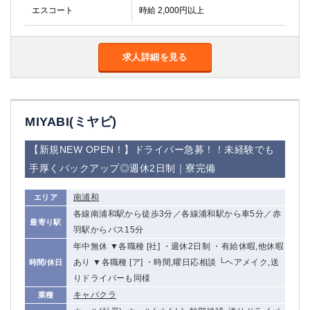
エスコート
時給 2,000円以上
求人詳細を見る
MIYABI(ミヤビ)
【新規NEW OPEN！】ドライバー急募！！未経験でも
手厚くバックアップ◎週休2日制｜寮完備
南浦和
エリア
各線南浦和駅から徒歩3分／各線浦和駅から車5分／赤
最寄り駅
羽駅からバス15分
年中無休 ▼各職種 [社] ・週休2日制 ・有給休暇,他休暇
あり ▼各職種 [ア] ・時間,曜日応相談 └ヘアメイク,送
時間/休日
りドライバーも同様
キャバクラ
業種