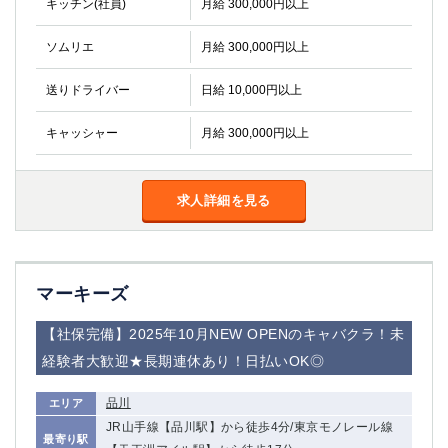
キッチン(社員)
月給 300,000円以上
ソムリエ
月給 300,000円以上
送りドライバー
日給 10,000円以上
キャッシャー
月給 300,000円以上
求人詳細を見る
マーキーズ
【社保完備】2025年10月NEW OPENのキャバクラ！未
経験者大歓迎★長期連休あり！日払いOK◎
品川
エリア
JR山手線【品川駅】から徒歩4分/東京モノレール線
最寄り駅