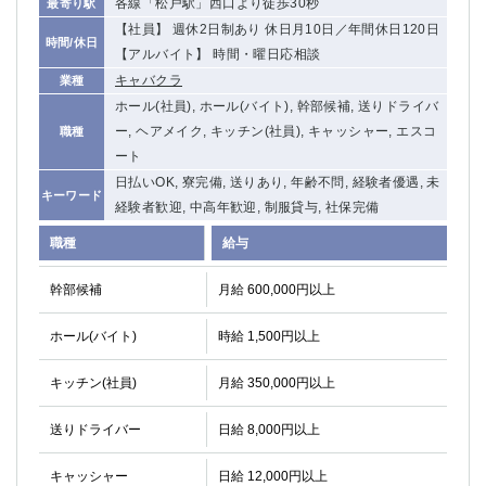
各線「松戸駅」西口より徒歩30秒
最寄り駅
【社員】 週休2日制あり 休日月10日／年間休日120日
時間/休日
【アルバイト】 時間・曜日応相談
キャバクラ
業種
ホール(社員), ホール(バイト), 幹部候補, 送りドライバ
ー, ヘアメイク, キッチン(社員), キャッシャー, エスコ
職種
ート
日払いOK, 寮完備, 送りあり, 年齢不問, 経験者優遇, 未
キーワード
経験者歓迎, 中高年歓迎, 制服貸与, 社保完備
職種
給与
幹部候補
月給 600,000円以上
ホール(バイト)
時給 1,500円以上
キッチン(社員)
月給 350,000円以上
送りドライバー
日給 8,000円以上
キャッシャー
日給 12,000円以上