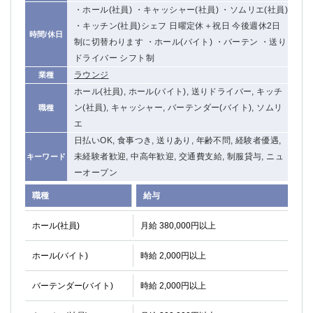
・ホール(社員) ・キャッシャー(社員) ・ソムリエ(社員)
・キッチン(社員)シェフ 日曜定休＋祝日 今後週休2日
時間/休日
制に切替わります ・ホール(バイト) ・バーテン ・送り
ドライバー シフト制
ラウンジ
業種
ホール(社員), ホール(バイト), 送りドライバー, キッチ
ン(社員), キャッシャー, バーテンダー(バイト), ソムリ
職種
エ
日払いOK, 食事つき, 送りあり, 年齢不問, 経験者優遇,
未経験者歓迎, 中高年歓迎, 交通費支給, 制服貸与, ニュ
キーワード
ーオープン
職種
給与
ホール(社員)
月給 380,000円以上
ホール(バイト)
時給 2,000円以上
バーテンダー(バイト)
時給 2,000円以上