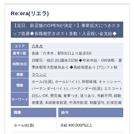
船橋
津田沼
成田
千葉
Re:era(リエラ)
西船橋
佐倉
【近日、新店舗のOPENが決定！】事業拡大につきスタ
柏（西口）
木更津
ッフ急募◆各職種空きポスト多数！入店祝い金支給◆
柏（東口）
下総中山
茂原
松戸
六本木
エリア
八千代台
本八幡
各線「六本木」駅B出口より徒歩3分
最寄り駅
東金
浦安
日曜日・祝日 [社]週休2日制 ◆年末年始・GW休暇・夏
時間/休日
季休暇等大型連休あり ◆有給制度あり [ア]シフト制
栃木県
ラウンジ
業種
宇都宮
小山
ホール(社員), ホール(バイト), 幹部候補, キャッシャー,
職種
バーテンダー(バイト), バーテンダー(社員), エスコート
東武宇都宮（宇都宮西口）
日払いOK, 寮完備, 食事つき, 送りあり, 年齢不問, 経験
キーワード
者優遇, 未経験者歓迎, 中高年歓迎, 制服貸与, 社保完備
茨城県
職種
給与
土浦
ひたち野うしく
ホール(社員)
月給 400,000円以上
群馬県