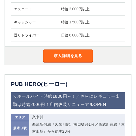
金町
大井町
エスコート
時給 2,000円以上
大泉学園
下赤塚
竹ノ塚
三鷹
キャッシャー
時給 1,500円以上
亀戸
水道橋
荻窪
浅草
送りドライバー
日給 6,000円以上
新小岩
幡ヶ谷
祖師ヶ谷大蔵
小岩
湯島
久米川
求人詳細を見る
市川
西麻布
五井
PUB HERO(ヒーロー)
神奈川県
＼ホールバイト時給1800円～！／さらにレギュラー出
関内
横浜
川崎
溝の口
勤は時給2000円！店内改装リニューアルOPEN
本厚木
新横浜
久米川
エリア
藤沢
平塚
西武新宿線『久米川駅』南口徒歩1分／西武新宿線『東
武蔵小杉
橋本
最寄り駅
村山駅』から徒歩20分
小田原
横浜・桜木町