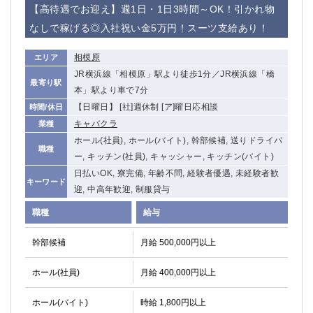
【高待遇でお迎え】週1日・1日3時間～OK！引かれ物
なしで稼げる◎入社祝い金5万円！スーツ支給あり！
相模原
エリア
JR横浜線「相模原」駅より徒歩1分／JR横浜線「橋
最寄り駅
本」駅より車で7分
【日曜日】 [社]週休制 [ア]曜日応相談
時間/休日
キャバクラ
業種
ホール(社員), ホール(バイト), 幹部候補, 送りドライバ
職種
ー, キッチン(社員), キャッシャー, キッチン(バイト)
日払いOK, 寮完備, 年齢不問, 経験者優遇, 未経験者歓
キーワード
迎, 中高年歓迎, 制服貸与
職種
給与
幹部候補
月給 500,000円以上
ホール(社員)
月給 400,000円以上
ホール(バイト)
時給 1,800円以上