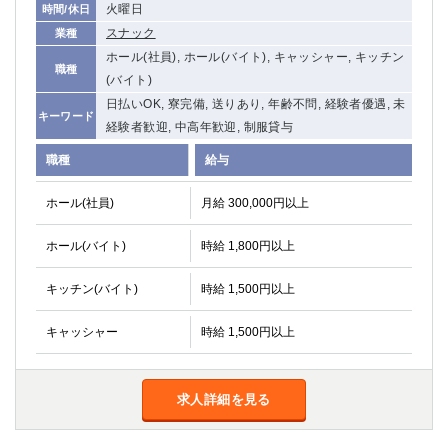
火曜日
時間/休日
関内・馬車道・日ノ出町
武蔵新城
スナック
業種
元住吉
茅ヶ崎
ホール(社員), ホール(バイト), キャッシャー, キッチン
戸塚
たまプラーザ
職種
(バイト)
大船
相模原
日払いOK, 寮完備, 送りあり, 年齢不問, 経験者優遇, 未
キーワード
厚木
横須賀
経験者歓迎, 中高年歓迎, 制服貸与
桜木町
職種
給与
埼玉県
ホール(社員)
月給 300,000円以上
大宮
南越谷
ホール(バイト)
時給 1,800円以上
志木
川越
草加
南浦和
キッチン(バイト)
時給 1,500円以上
所沢
熊谷
獨協大学前＜草加松原＞
北浦和（西口）
キャッシャー
時給 1,500円以上
春日部
川口
蕨
求人詳細を見る
千葉県