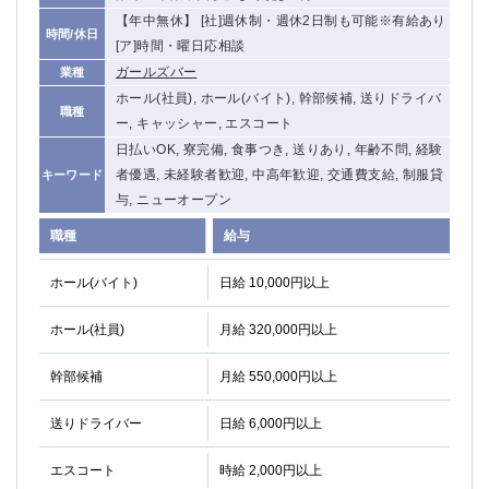
【年中無休】 [社]週休制・週休2日制も可能※有給あり
時間/休日
[ア]時間・曜日応相談
ガールズバー
業種
ホール(社員), ホール(バイト), 幹部候補, 送りドライバ
職種
ー, キャッシャー, エスコート
日払いOK, 寮完備, 食事つき, 送りあり, 年齢不問, 経験
者優遇, 未経験者歓迎, 中高年歓迎, 交通費支給, 制服貸
キーワード
与, ニューオープン
職種
給与
ホール(バイト)
日給 10,000円以上
ホール(社員)
月給 320,000円以上
幹部候補
月給 550,000円以上
送りドライバー
日給 6,000円以上
エスコート
時給 2,000円以上