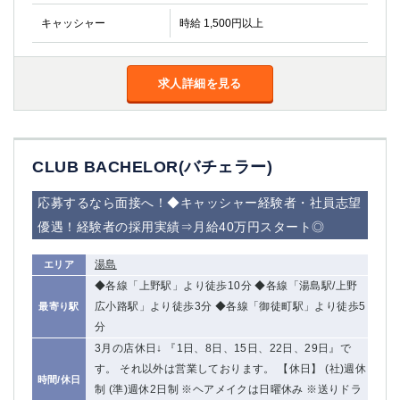
キャッシャー
時給 1,500円以上
求人詳細を見る
CLUB BACHELOR(バチェラー)
応募するなら面接へ！◆キャッシャー経験者・社員志望
優遇！経験者の採用実績⇒月給40万円スタート◎
湯島
エリア
◆各線「上野駅」より徒歩10分 ◆各線「湯島駅/上野
広小路駅」より徒歩3分 ◆各線「御徒町駅」より徒歩5
最寄り駅
分
3月の店休日↓ 『1日、8日、15日、22日、29日』で
す。 それ以外は営業しております。 【休日】 (社)週休
時間/休日
制 (準)週休2日制 ※ヘアメイクは日曜休み ※送りドラ