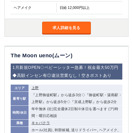
ヘアメイク
日給 12,000円以上
求人詳細を見る
The Moon ueno(ムーン)
1月新規OPEN◇ベビーシッター急募！祝金最大50万円
◆高額インセン有◎違法営業なし！空きポストあり
上野
エリア
『上野御徒町駅』から徒歩3分◇『御徒町駅・湯島駅・
最寄り駅
上野駅』から徒歩5分◇『京成上野駅』から徒歩2分
年中無休 (社)完全週休2日制※休日を選べます (ア)時
時間/休日
間・曜日応相談
キャバクラ
業種
ホール(社員), 幹部候補, 送りドライバー, ヘアメイク,