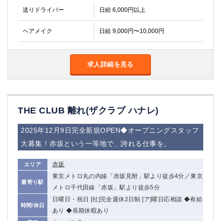
送りドライバー
日給 6,000円以上
ヘアメイク
日給 9,000円〜10,000円
求人詳細を見る
THE CLUB 離れ(ザクラブ ハナレ)
2025年12月9日完全新規OPEN◆オープニングスタッフ
大募集！赤坂という一等地で、誇れる仕事を。
赤坂
エリア
東京メトロ丸の内線「赤坂見附」駅より徒歩4分／東京
最寄り駅
メトロ千代田線「赤坂」駅より徒歩5分
日曜日・祝日 [社]完全週休2日制 [ア]曜日応相談 ◆有給
時間/休日
あり ◆長期休暇あり