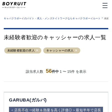
MENU
エリアから探す
関西版
>
業種から探す
キャバクラボーイのバイト・求人・メンズナイトワークならキャバクラボーイルート
未経験
職種から探す
東京都
特徴から探す
運営者情報
銀座
上野
キャバクラボーイルートとは？
未経験者歓迎のキャッシャーの求人一覧
サイトマップ
六本木
池袋
新橋
歌舞伎町
未経験者歓迎の求人
キャッシャーの求人
吉祥寺
練馬
渋谷
大和
錦糸町
秋葉原
八王子
56
恵比寿
該当求人数
件中
1 〜 15件 を表示
神田
立川
千葉中央
門前仲町
町田
五反田
横須賀中央
調布
GARUBA(ガルバ)
蒲田
北千住
①六本木 ②西麻布
大山
＜店長不在⇒経験＆熱量を高く評価◎＞最短半年で店長