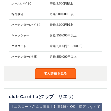
ホール(バイト)
時給 2,000円以上
高崎
館林
幹部候補
月給 500,000円以上
0
選択した内容で設定
該当求人
件
バーテンダー(バイト)
時給 2,000円以上
キャッシャー
月給 350,000円以上
エスコート
時給 2,000円〜10,000円
バーテンダー(社員)
月給 350,000円以上
求人詳細を見る
club Ca et La(クラブ サエラ)
【エスコートさん大募集！】週1日～OK！接客しなくて