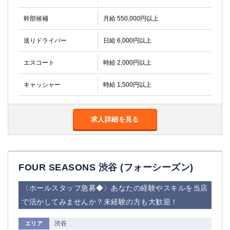
金町
大井町
大泉学園
下赤塚
幹部候補
月給 550,000円以上
竹ノ塚
三鷹
送りドライバー
日給 6,000円以上
亀戸
水道橋
荻窪
浅草
エスコート
時給 2,000円以上
新小岩
幡ヶ谷
祖師ヶ谷大蔵
小岩
キャッシャー
時給 1,500円以上
湯島
久米川
市川
西麻布
五井
求人詳細を見る
神奈川県
関内
横浜
FOUR SEASONS 渋谷 (フォーシーズン)
川崎
溝の口
〈ホールスタッフ急募◆〉あなたの経験やスキルを当店
本厚木
新横浜
藤沢
平塚
で活かしてみませんか？未経験の方も大歓迎！
武蔵小杉
橋本
渋谷
エリア
小田原
横浜・桜木町