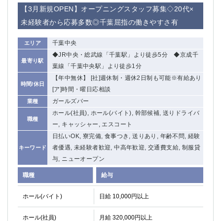
赤坂
高円寺
【3月新規OPEN】オープニングスタッフ募集◇20代×
赤羽
品川
未経験者から応募多数◎千葉屈指の働きやすさ有
蒲田東口
多摩センター
立川（南口）
新宿
千葉中央
エリア
浜松町
西葛西
◆JR中央・総武線「千葉駅」より徒歩5分 ◆京成千
最寄り駅
中野
葛西
葉線「千葉中央駅」より徒歩1分
府中
中目黒
【年中無休】 [社]週休制・週休2日制も可能※有給あり
時間/休日
ひばりヶ丘（北口）
学芸大学
[ア]時間・曜日応相談
吉祥寺（南口／公園口）
ガールズバー
小作・羽村・福生エリア
業種
ホール(社員), ホール(バイト), 幹部候補, 送りドライバ
自由が丘
吉祥寺（北口／東口）
職種
ー, キャッシャー, エスコート
四谷
錦糸町南口
日払いOK, 寮完備, 食事つき, 送りあり, 年齢不問, 経験
下北沢・経堂
金町（北口）
者優遇, 未経験者歓迎, 中高年歓迎, 交通費支給, 制服貸
キーワード
成増駅徒歩3分の好立地！
①JR埼京線「赤羽駅」から徒歩2分 ②
与, ニューオープン
三軒茶屋（南口）
①歌舞伎町 ②新宿 ③新宿三丁目 ④
職種
①歌舞伎町 ②新宿 ③西部新宿 ③東新宿
①歌舞伎町 ②新宿
給与
①銀座 ②新橋
錦糸町(南口)
ホール(バイト)
日給 10,000円以上
蒲田(西口)
清瀬（南口）
①東武練馬 ②成増・板橋 ③大山 ②池袋
池袋東口
ホール(社員)
月給 320,000円以上