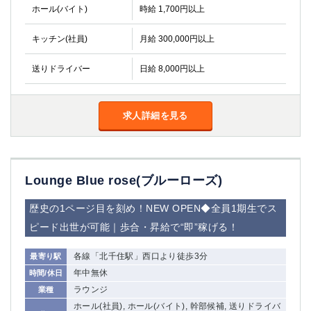
ホール(バイト)
時給 1,700円以上
キッチン(社員)
月給 300,000円以上
送りドライバー
日給 8,000円以上
求人詳細を見る
Lounge Blue rose(ブルーローズ)
歴史の1ページ目を刻め！NEW OPEN◆全員1期生でス
ピード出世が可能｜歩合・昇給で“即”稼げる！
各線「北千住駅」西口より徒歩3分
最寄り駅
年中無休
時間/休日
ラウンジ
業種
ホール(社員), ホール(バイト), 幹部候補, 送りドライバ