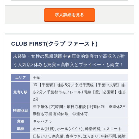
求人詳細を見る
CLUB FIRST(クラブ ファースト)
未経験・女性の黒服活躍中★圧倒的集客力で高収入が叶
う人気店×休みも充実＝高収入とプライベートも両立！
千葉
エリア
JR【千葉駅】徒歩5分／京成千葉線【千葉中央駅】徒
歩2分／千葉都市モノレール1号線【葭川公園駅】徒歩
最寄り駅
2分
年中無休 [ア]時間・曜日応相談 [社]週休制 ※週休2日
時間/休日
勤務も可能 有給休暇 ◎連休可
キャバクラ
業種
ホール(社員), ホール(バイト), 幹部候補, エスコート
職種
日払いOK, 寮完備, 食事つき, 送りあり, 年齢不問, 経験