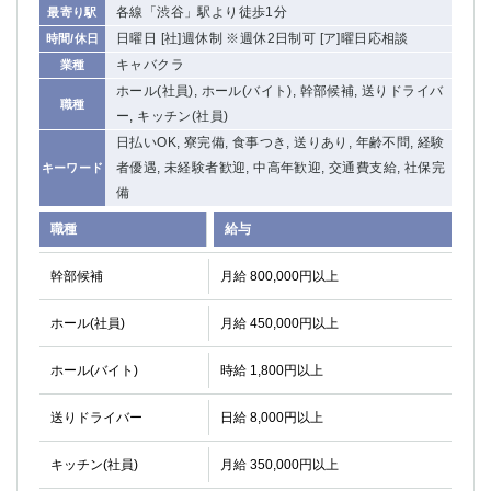
各線「渋谷」駅より徒歩1分
最寄り駅
関内・馬車道・日ノ出町
武蔵新城
日曜日 [社]週休制 ※週休2日制可 [ア]曜日応相談
時間/休日
元住吉
茅ヶ崎
キャバクラ
業種
戸塚
たまプラーザ
ホール(社員), ホール(バイト), 幹部候補, 送りドライバ
大船
相模原
職種
ー, キッチン(社員)
厚木
横須賀
日払いOK, 寮完備, 食事つき, 送りあり, 年齢不問, 経験
桜木町
者優遇, 未経験者歓迎, 中高年歓迎, 交通費支給, 社保完
キーワード
備
埼玉県
職種
給与
大宮
南越谷
幹部候補
志木
月給 800,000円以上
川越
草加
南浦和
ホール(社員)
月給 450,000円以上
所沢
熊谷
獨協大学前＜草加松原＞
北浦和（西口）
ホール(バイト)
時給 1,800円以上
春日部
川口
蕨
送りドライバー
日給 8,000円以上
キッチン(社員)
千葉県
月給 350,000円以上