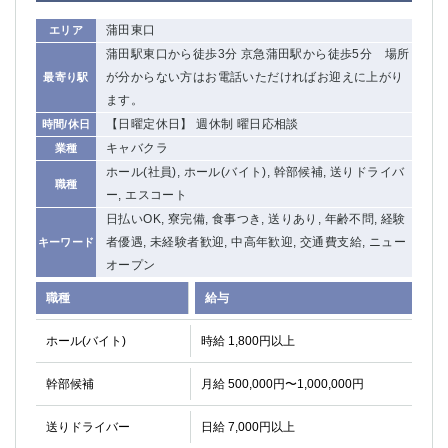
蒲田東口
エリア
蒲田駅東口から徒歩3分 京急蒲田駅から徒歩5分 場所
が分からない方はお電話いただければお迎えに上がり
最寄り駅
ます。
【日曜定休日】 週休制 曜日応相談
時間/休日
キャバクラ
業種
ホール(社員), ホール(バイト), 幹部候補, 送りドライバ
職種
ー, エスコート
日払いOK, 寮完備, 食事つき, 送りあり, 年齢不問, 経験
者優遇, 未経験者歓迎, 中高年歓迎, 交通費支給, ニュー
キーワード
オープン
職種
給与
ホール(バイト)
時給 1,800円以上
幹部候補
月給 500,000円〜1,000,000円
送りドライバー
日給 7,000円以上