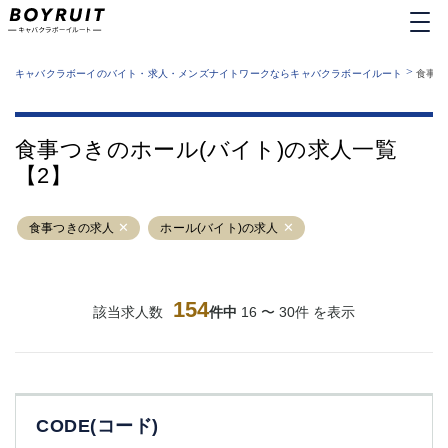
MENU
エリアから探す
関西版
>
業種から探す
キャバクラボーイのバイト・求人・メンズナイトワークならキャバクラボーイルート
食事つ
職種から探す
東京都
特徴から探す
運営者情報
銀座
上野
キャバクラボーイルートとは？
食事つきのホール(バイト)の求人一覧
サイトマップ
六本木
池袋
【2】
新橋
歌舞伎町
吉祥寺
練馬
食事つきの求人
渋谷
ホール(バイト)の求人
大和
錦糸町
秋葉原
八王子
恵比寿
神田
立川
154
該当求人数
件中
16 〜 30件 を表示
千葉中央
門前仲町
町田
五反田
横須賀中央
調布
蒲田
北千住
CODE(コード)
①六本木 ②西麻布
大山