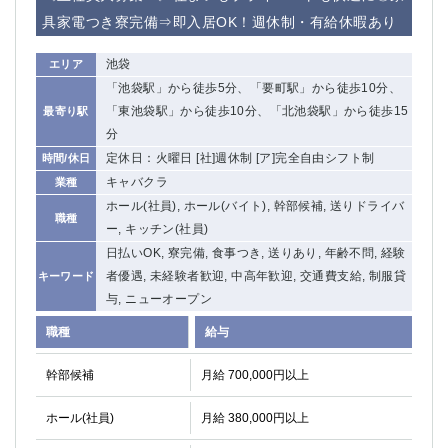
具家電つき寮完備⇒即入居OK！週休制・有給休暇あり
池袋
エリア
「池袋駅」から徒歩5分、「要町駅」から徒歩10分、
「東池袋駅」から徒歩10分、「北池袋駅」から徒歩15
最寄り駅
分
定休日：火曜日 [社]週休制 [ア]完全自由シフト制
時間/休日
キャバクラ
業種
ホール(社員), ホール(バイト), 幹部候補, 送りドライバ
職種
ー, キッチン(社員)
日払いOK, 寮完備, 食事つき, 送りあり, 年齢不問, 経験
者優遇, 未経験者歓迎, 中高年歓迎, 交通費支給, 制服貸
キーワード
与, ニューオープン
職種
給与
幹部候補
月給 700,000円以上
ホール(社員)
月給 380,000円以上