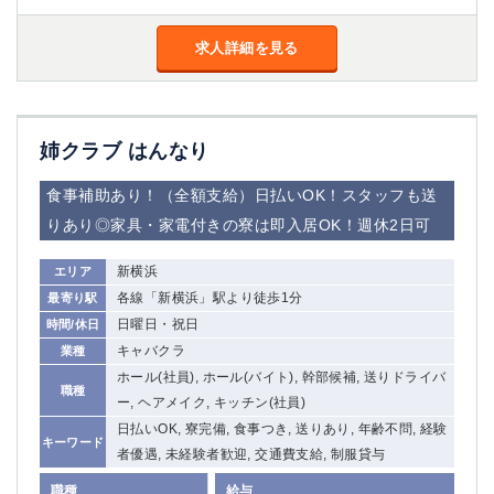
船橋
津田沼
成田
千葉
求人詳細を見る
西船橋
佐倉
柏（西口）
木更津
柏（東口）
下総中山
姉クラブ はんなり
茂原
松戸
八千代台
本八幡
食事補助あり！（全額支給）日払いOK！スタッフも送
東金
浦安
りあり◎家具・家電付きの寮は即入居OK！週休2日可
栃木県
新横浜
エリア
各線「新横浜」駅より徒歩1分
最寄り駅
宇都宮
小山
日曜日・祝日
時間/休日
東武宇都宮（宇都宮西口）
キャバクラ
業種
ホール(社員), ホール(バイト), 幹部候補, 送りドライバ
茨城県
職種
ー, ヘアメイク, キッチン(社員)
土浦
ひたち野うしく
日払いOK, 寮完備, 食事つき, 送りあり, 年齢不問, 経験
キーワード
者優遇, 未経験者歓迎, 交通費支給, 制服貸与
群馬県
職種
給与