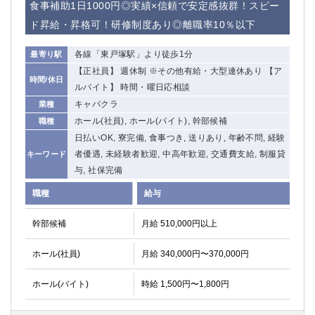
食事補助1日1000円◎実績×信頼で安定感抜群！スピー
ド昇給・昇格可！研修制度あり◎離職率10％以下
各線「東戸塚駅」より徒歩1分
最寄り駅
【正社員】 週休制 ※その他有給・大型連休あり 【ア
時間/休日
ルバイト】 時間・曜日応相談
キャバクラ
業種
ホール(社員), ホール(バイト), 幹部候補
職種
日払いOK, 寮完備, 食事つき, 送りあり, 年齢不問, 経験
者優遇, 未経験者歓迎, 中高年歓迎, 交通費支給, 制服貸
キーワード
与, 社保完備
職種
給与
幹部候補
月給 510,000円以上
ホール(社員)
月給 340,000円〜370,000円
ホール(バイト)
時給 1,500円〜1,800円