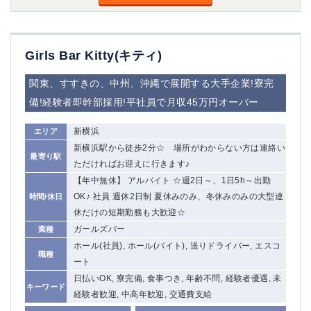
Girls Bar Kitty(キティ)
関東、すすきの、中州、沖縄で展開する大手企業!寮完
備!経験者即幹部採用!平社員で月収45万円オーバー
新横浜
エリア
新横浜駅から徒歩2分☆ 場所がわからない方は連絡い
最寄り駅
ただければお迎えに行きます♪
【年中無休】 アルバイト ☆週2日～、1日5h～出勤
OK♪ 社員 週休2日制 夏休みのみ、冬休みのみの大型連
時間/休日
休だけの短期勤務も大歓迎☆
ガールズバー
業種
ホール(社員), ホール(バイト), 送りドライバー, エスコ
職種
ート
日払いOK, 寮完備, 食事つき, 年齢不問, 経験者優遇, 未
キーワード
経験者歓迎, 中高年歓迎, 交通費支給