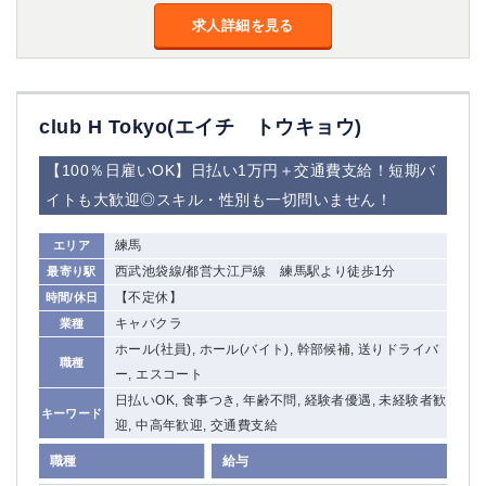
求人詳細を見る
club H Tokyo(エイチ トウキョウ)
【100％日雇いOK】日払い1万円＋交通費支給！短期バ
イトも大歓迎◎スキル・性別も一切問いません！
練馬
エリア
西武池袋線/都営大江戸線 練馬駅より徒歩1分
最寄り駅
【不定休】
時間/休日
キャバクラ
業種
ホール(社員), ホール(バイト), 幹部候補, 送りドライバ
職種
ー, エスコート
日払いOK, 食事つき, 年齢不問, 経験者優遇, 未経験者歓
キーワード
迎, 中高年歓迎, 交通費支給
職種
給与