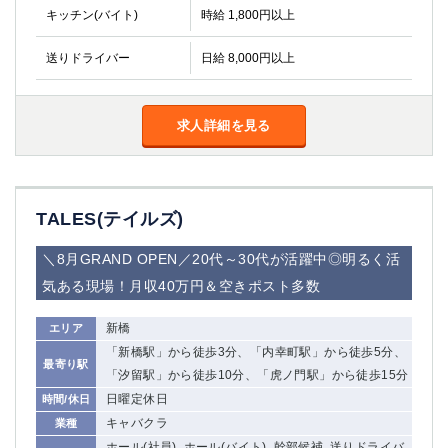
キッチン(バイト)
時給 1,800円以上
送りドライバー
日給 8,000円以上
求人詳細を見る
TALES(テイルズ)
＼8月GRAND OPEN／20代～30代が活躍中◎明るく活
気ある現場！月収40万円＆空きポスト多数
新橋
エリア
「新橋駅」から徒歩3分、「内幸町駅」から徒歩5分、
最寄り駅
「汐留駅」から徒歩10分、「虎ノ門駅」から徒歩15分
日曜定休日
時間/休日
キャバクラ
業種
ホール(社員), ホール(バイト), 幹部候補, 送りドライバ