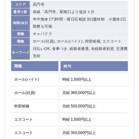
高円寺
エリア
各線「高円寺」駅南口より徒歩１分
最寄り駅
年中無休 [ア]時間・曜日応相談 [社]週休制 ※週休2日
時間/休日
勤務も可能
キャバクラ
業種
ホール(社員), ホール(バイト), 幹部候補, エスコート
職種
日払いOK, 食事つき, 経験者優遇, 未経験者歓迎, 交通費
キーワード
支給
職種
給与
ホール(バイト)
時給 1,500円以上
ホール(社員)
月給 360,000円以上
幹部候補
月給 500,000円以上
エスコート
時給 1,500円以上
エスコート
月給 360,000円以上