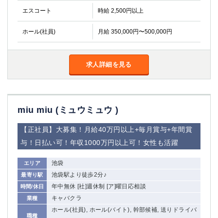
エスコート
時給 2,500円以上
ホール(社員)
月給 350,000円〜500,000円
求人詳細を見る
miu miu (ミュウミュウ )
【正社員】大募集！月給40万円以上+毎月賞与+年間賞
与！日払い可！年収1000万円以上可！女性も活躍
池袋
エリア
池袋駅より徒歩2分♪
最寄り駅
年中無休 [社]週休制 [ア]曜日応相談
時間/休日
キャバクラ
業種
ホール(社員), ホール(バイト), 幹部候補, 送りドライバ
職種