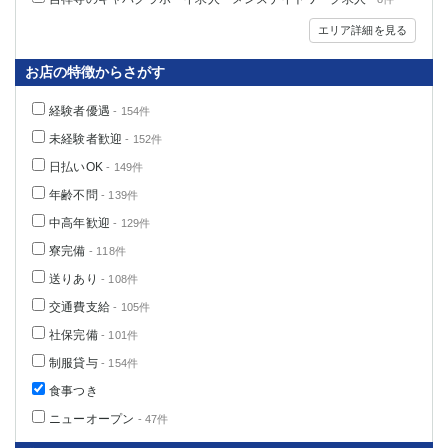
エリア詳細を見る
お店の特徴からさがす
経験者優遇
- 154件
未経験者歓迎
- 152件
日払いOK
- 149件
年齢不問
- 139件
中高年歓迎
- 129件
寮完備
- 118件
送りあり
- 108件
交通費支給
- 105件
社保完備
- 101件
制服貸与
- 154件
食事つき
ニューオープン
- 47件