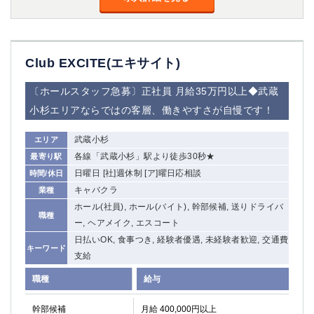
Club EXCITE(エキサイト)
〔ホールスタッフ急募〕正社員 月給35万円以上◆武蔵
小杉エリアならではの客層、働きやすさが自慢です！
武蔵小杉
エリア
各線「武蔵小杉」駅より徒歩30秒★
最寄り駅
日曜日 [社]週休制 [ア]曜日応相談
時間/休日
キャバクラ
業種
ホール(社員), ホール(バイト), 幹部候補, 送りドライバ
職種
ー, ヘアメイク, エスコート
日払いOK, 食事つき, 経験者優遇, 未経験者歓迎, 交通費
キーワード
支給
職種
給与
幹部候補
月給 400,000円以上