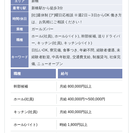
新橋
エリア
新橋駅から徒歩3分
最寄り駅
[社]週休制 [ア]曜日応相談 ※週2日～3日からOK 働き方
時間/休日
は、お気軽にご相談ください！
ガールズバー
業種
ホール(社員), ホール(バイト), 幹部候補, 送りドライバ
職種
ー, キッチン(社員), キッチン(バイト)
日払いOK, 寮完備, 食事つき, 年齢不問, 経験者優遇, 未
経験者歓迎, 中高年歓迎, 交通費支給, 制服貸与, 社保完
キーワード
備, ニューオープン
職種
給与
幹部候補
月給 800,000円以上
ホール(社員)
月給 400,000円〜500,000円
キッチン(社員)
月給 400,000円以上
ホール(バイト)
時給 1,800円以上