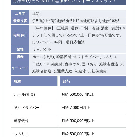
月給50万円START！黒服田中のクイーンズクラブ！
上野
エリア
(JR/地)上野駅徒歩3分!!上野御徒町駅より徒歩10秒!
最寄り駅
【年中無休】 [正社員] 週休2日制・有給(消化は絶対) ※
シフト制で回しているので "土・日休み"も可能です。
時間/休日
[アルバイト] 時間・曜日応相談
キャバクラ
業種
ホール(社員), 幹部候補, 送りドライバー, ソムリエ
職種
日払いOK, 寮完備, 食事つき, 送りあり, 経験者優遇, 未
キーワード
経験者歓迎, 交通費支給, 制服貸与, 社保完備
職種
給与
ホール(社員)
月給 500,000円以上
送りドライバー
日給 7,000円以上
幹部候補
月給 500,000円以上
ソムリエ
月給 500,000円以上