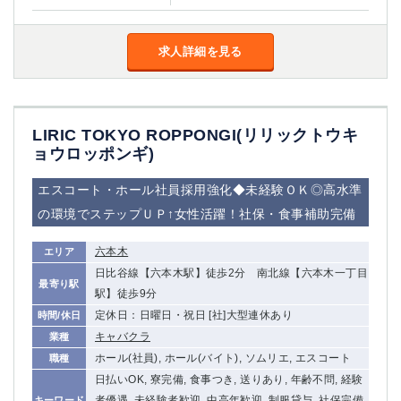
求人詳細を見る
LIRIC TOKYO ROPPONGI(リリックトウキ
ョウロッポンギ)
エスコート・ホール社員採用強化◆未経験ＯＫ◎高水準
の環境でステップＵＰ↑女性活躍！社保・食事補助完備
六本木
エリア
日比谷線【六本木駅】徒歩2分 南北線【六本木一丁目
最寄り駅
駅】徒歩9分
定休日：日曜日・祝日 [社]大型連休あり
時間/休日
キャバクラ
業種
ホール(社員), ホール(バイト), ソムリエ, エスコート
職種
日払いOK, 寮完備, 食事つき, 送りあり, 年齢不問, 経験
者優遇, 未経験者歓迎, 中高年歓迎, 制服貸与, 社保完備,
キーワード