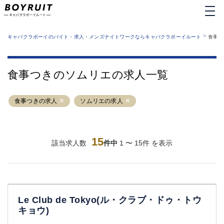
MENU
エリアから探す
関西版
>
業種から探す
キャバクラボーイのバイト・求人・メンズナイトワークならキャバクラボーイルート
食事つ
職種から探す
東京都
特徴から探す
運営者情報
銀座
上野
キャバクラボーイルートとは？
食事つきのソムリエの求人一覧
サイトマップ
六本木
池袋
新橋
歌舞伎町
食事つきの求人
ソムリエの求人
吉祥寺
練馬
渋谷
大和
錦糸町
秋葉原
八王子
15
恵比寿
該当求人数
件中
1 〜 15件 を表示
神田
立川
千葉中央
門前仲町
町田
五反田
横須賀中央
調布
Le Club de Tokyo(ル・クラブ・ドゥ・トウ
蒲田
北千住
キョウ)
①六本木 ②西麻布
大山