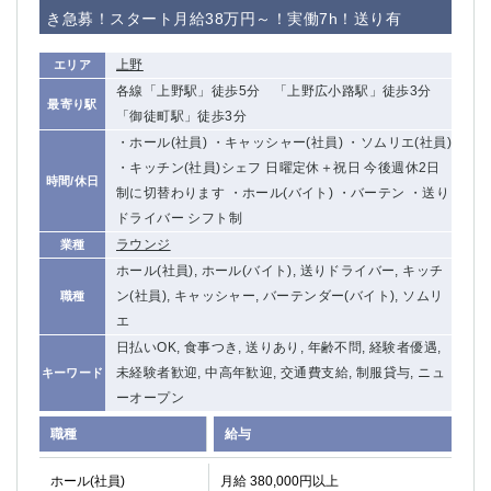
き急募！スタート月給38万円～！実働7h！送り有
上野
エリア
各線「上野駅」徒歩5分 「上野広小路駅」徒歩3分
最寄り駅
「御徒町駅」徒歩3分
・ホール(社員) ・キャッシャー(社員) ・ソムリエ(社員)
・キッチン(社員)シェフ 日曜定休＋祝日 今後週休2日
時間/休日
制に切替わります ・ホール(バイト) ・バーテン ・送り
ドライバー シフト制
ラウンジ
業種
ホール(社員), ホール(バイト), 送りドライバー, キッチ
ン(社員), キャッシャー, バーテンダー(バイト), ソムリ
職種
エ
日払いOK, 食事つき, 送りあり, 年齢不問, 経験者優遇,
未経験者歓迎, 中高年歓迎, 交通費支給, 制服貸与, ニュ
キーワード
ーオープン
職種
給与
ホール(社員)
月給 380,000円以上