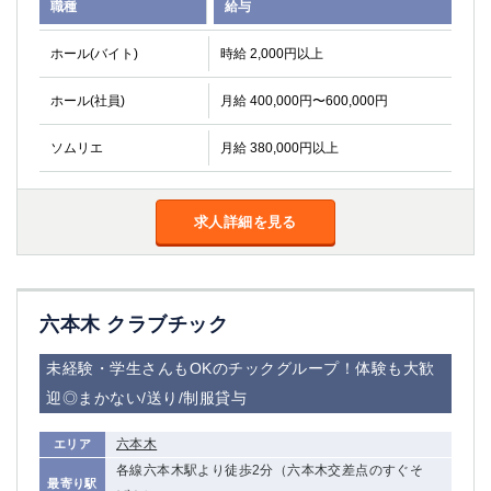
職種
給与
関内・馬車道・日ノ出町
武蔵新城
元住吉
茅ヶ崎
ホール(バイト)
時給 2,000円以上
戸塚
たまプラーザ
ホール(社員)
月給 400,000円〜600,000円
大船
相模原
厚木
横須賀
ソムリエ
月給 380,000円以上
桜木町
埼玉県
求人詳細を見る
大宮
南越谷
志木
川越
草加
南浦和
六本木 クラブチック
所沢
熊谷
獨協大学前＜草加松原＞
北浦和（西口）
未経験・学生さんもOKのチックグループ！体験も大歓
春日部
川口
迎◎まかない/送り/制服貸与
蕨
六本木
エリア
千葉県
各線六本木駅より徒歩2分（六本木交差点のすぐそ
最寄り駅