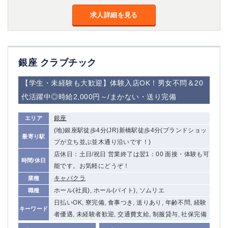
金町
大井町
求人詳細を見る
大泉学園
下赤塚
竹ノ塚
三鷹
亀戸
水道橋
荻窪
浅草
銀座 クラブチック
新小岩
幡ヶ谷
祖師ヶ谷大蔵
小岩
【学生・未経験も大歓迎】体験入店OK！男女不問＆20
湯島
久米川
代活躍中◎時給2,000円～/まかない・送り完備
市川
西麻布
五井
銀座
エリア
(地)銀座駅徒歩4分(JR)新橋駅徒歩4分(ブランドショッ
最寄り駅
神奈川県
プが立ち並ぶ並木通り沿いです！)
店休日：土日/祝日 営業終了は翌1：00 面接・体験も可
時間/休日
関内
横浜
能です。お気軽にどうぞ！
川崎
溝の口
キャバクラ
業種
本厚木
新横浜
ホール(社員), ホール(バイト), ソムリエ
職種
藤沢
平塚
日払いOK, 寮完備, 食事つき, 送りあり, 年齢不問, 経験
キーワード
武蔵小杉
橋本
者優遇, 未経験者歓迎, 交通費支給, 制服貸与, 社保完備
小田原
横浜・桜木町