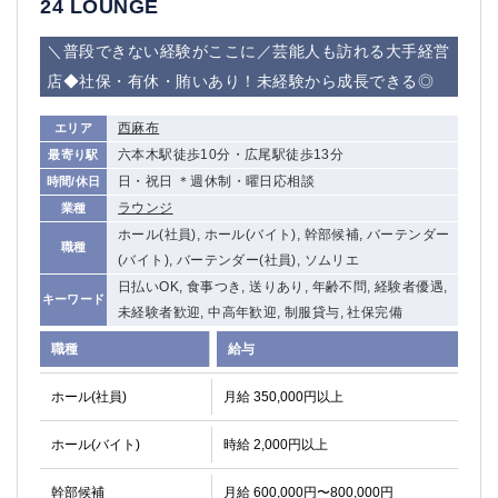
24 LOUNGE
＼普段できない経験がここに／芸能人も訪れる大手経営
店◆社保・有休・賄いあり！未経験から成長できる◎
西麻布
エリア
六本木駅徒歩10分・広尾駅徒歩13分
最寄り駅
日・祝日 ＊週休制・曜日応相談
時間/休日
ラウンジ
業種
ホール(社員), ホール(バイト), 幹部候補, バーテンダー
職種
(バイト), バーテンダー(社員), ソムリエ
日払いOK, 食事つき, 送りあり, 年齢不問, 経験者優遇,
キーワード
未経験者歓迎, 中高年歓迎, 制服貸与, 社保完備
職種
給与
ホール(社員)
月給 350,000円以上
ホール(バイト)
時給 2,000円以上
幹部候補
月給 600,000円〜800,000円