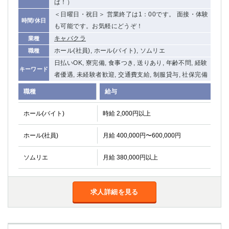
ば！）
船橋
津田沼
＜日曜日・祝日＞ 営業終了は1：00です。 面接・体験
成田
千葉
時間/休日
も可能です。お気軽にどうぞ！
西船橋
佐倉
キャバクラ
業種
柏（西口）
木更津
ホール(社員), ホール(バイト), ソムリエ
職種
柏（東口）
下総中山
日払いOK, 寮完備, 食事つき, 送りあり, 年齢不問, 経験
キーワード
茂原
松戸
者優遇, 未経験者歓迎, 交通費支給, 制服貸与, 社保完備
八千代台
本八幡
職種
給与
東金
浦安
ホール(バイト)
時給 2,000円以上
栃木県
ホール(社員)
月給 400,000円〜600,000円
宇都宮
小山
東武宇都宮（宇都宮西口）
ソムリエ
月給 380,000円以上
茨城県
求人詳細を見る
土浦
ひたち野うしく
群馬県