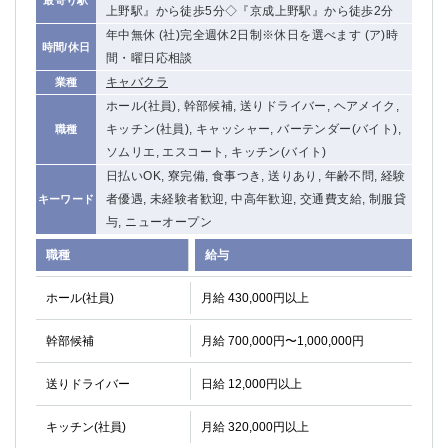
上野駅』から徒歩5分◇『京成上野駅』から徒歩2分
年中無休 (社)完全週休2日制※休日を選べます (ア)時
時間/休日
間・曜日応相談
キャバクラ
業種
ホール(社員), 幹部候補, 送りドライバー, ヘアメイク,
キッチン(社員), キャッシャー, バーテンダー(バイト),
職種
ソムリエ, エスコート, キッチン(バイト)
日払いOK, 寮完備, 食事つき, 送りあり, 年齢不問, 経験
者優遇, 未経験者歓迎, 中高年歓迎, 交通費支給, 制服貸
キーワード
与, ニューオープン
職種
給与
ホール(社員)
月給 430,000円以上
幹部候補
月給 700,000円〜1,000,000円
送りドライバー
日給 12,000円以上
キッチン(社員)
月給 320,000円以上