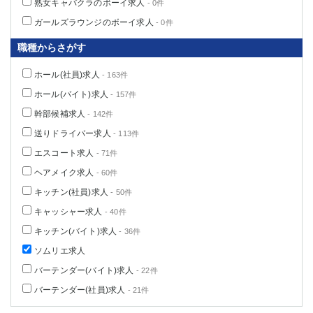
熟女キャバクラのボーイ求人
- 0件
ガールズラウンジのボーイ求人
- 0件
職種からさがす
ホール(社員)求人
- 163件
ホール(バイト)求人
- 157件
幹部候補求人
- 142件
送りドライバー求人
- 113件
エスコート求人
- 71件
ヘアメイク求人
- 60件
キッチン(社員)求人
- 50件
キャッシャー求人
- 40件
キッチン(バイト)求人
- 36件
ソムリエ求人
バーテンダー(バイト)求人
- 22件
バーテンダー(社員)求人
- 21件