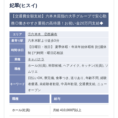
高崎
館林
妃翠(ヒスイ)
【交通費全額支給】六本木屈指の大手グループで安心勤
0
務◎働きやすさ重視の高待遇！お祝い金20万円支給◆
選択した内容で設定
該当求人
件
①六本木 ②西麻布
エリア
六本木駅より徒歩3分
最寄り駅
【日曜日・祝日】 夏季休暇・年末年始休暇有 [社]週休
時間/休日
制 [ア]時間・曜日応相談
キャバクラ
業種
ホール(社員), 幹部候補, ヘアメイク, キッチン(社員), ソ
職種
ムリエ
日払いOK, 寮完備, 食事つき, 送りあり, 年齢不問, 経験
者優遇, 未経験者歓迎, 中高年歓迎, 交通費支給, ニュー
キーワード
オープン
職種
給与
ホール(社員)
月給 410,000円以上