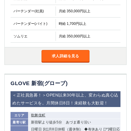
バーテンダー(社員)
月給 350,000円以上
バーテンダー(バイト)
時給 1,700円以上
ソムリエ
月給 350,000円以上
求人詳細を見る
GLOVE 新宿(グローブ)
＜正社員急募！＞OPEN以来30年以上、変わらぬ真心込
めたサービスを。月間休日8日！未経験も大歓迎！
歌舞伎町
エリア
新宿駅より徒歩5分 あづま通り沿い
最寄り駅
日曜日 [社]月8日休暇（週休制） ◆有休あり [ア]曜日応