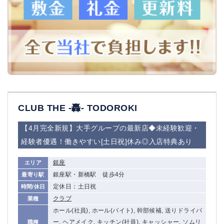
CLUB THE -轟- TODOROKI
【4月完全新規】大手グループの最新店◆未経験歓迎・
経験者優遇！働きやすい[土日祝]休み◎入店特典あり
銀座
エリア
銀座駅・新橋駅 徒歩4分
最寄り駅
定休日：土日祝
時間/休日
クラブ
業種
ホール(社員), ホール(バイト), 幹部候補, 送りドライバ
ー, ヘアメイク, キッチン(社員), キャッシャー, ソムリ
職種