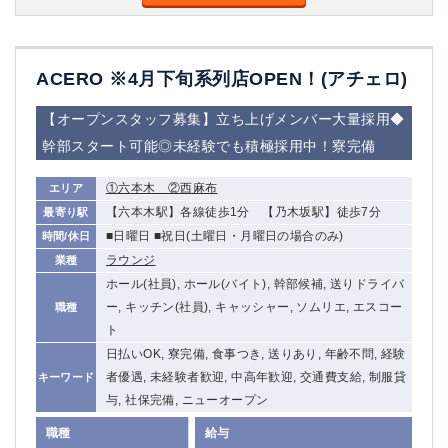
ACERO ※4月下旬系列店OPEN！(アチェロ)
【オープンスタッフ募集】立ち上げメンバー大量採用◆
幹部スタート可能◎未経験でも積極採用中！寮完備
①六本木 ②西麻布
エリア
【六本木駅】各線徒歩1分 【乃木坂駅】徒歩7分
最寄り駅
■日曜日 ■祝日(土曜日・月曜日の場合のみ)
時間/休日
ラウンジ
業種
ホール(社員), ホール(バイト), 幹部候補, 送りドライバ
ー, キッチン(社員), キャッシャー, ソムリエ, エスコー
職種
ト
日払いOK, 寮完備, 食事つき, 送りあり, 年齢不問, 経験
者優遇, 未経験者歓迎, 中高年歓迎, 交通費支給, 制服貸
キーワード
与, 社保完備, ニューオープン
職種
給与