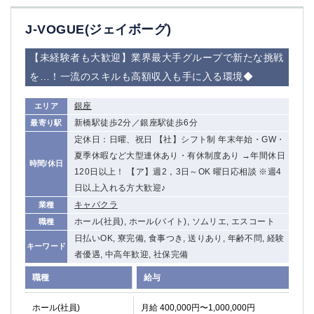
J-VOGUE(ジェイボーグ)
【未経験者も大歓迎】業界最大手グループで新たな挑戦
を…！一流のスキルも高額収入も手に入る環境◆
銀座
エリア
新橋駅徒歩2分／銀座駅徒歩6分
最寄り駅
定休日：日曜、祝日 【社】シフト制 年末年始・GW・
夏季休暇など大型連休あり・有休制度あり →年間休日
時間/休日
120日以上！ 【ア】週2，3日～OK 曜日応相談 ※週4
日以上入れる方大歓迎♪
キャバクラ
業種
ホール(社員), ホール(バイト), ソムリエ, エスコート
職種
日払いOK, 寮完備, 食事つき, 送りあり, 年齢不問, 経験
キーワード
者優遇, 中高年歓迎, 社保完備
職種
給与
ホール(社員)
月給 400,000円〜1,000,000円