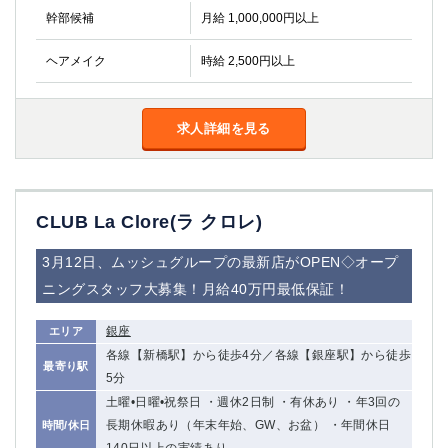
幹部候補
月給 1,000,000円以上
ヘアメイク
時給 2,500円以上
求人詳細を見る
CLUB La Clore(ラ クロレ)
3月12日、ムッシュグループの最新店がOPEN◇オープ
ニングスタッフ大募集！月給40万円最低保証！
銀座
エリア
各線【新橋駅】から徒歩4分／各線【銀座駅】から徒歩
最寄り駅
5分
土曜•日曜•祝祭日 ・週休2日制 ・有休あり ・年3回の
長期休暇あり（年末年始、GW、お盆） ・年間休日
時間/休日
140日以上の実績あり