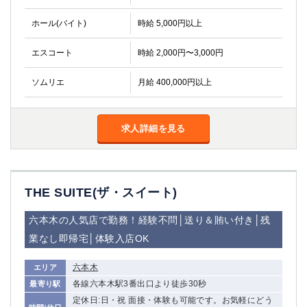
ホール(バイト)
時給 5,000円以上
エスコート
時給 2,000円〜3,000円
ソムリエ
月給 400,000円以上
求人詳細を見る
THE SUITE(ザ・スイート)
六本木の人気店で勤務！経験不問│送り＆賄い付き│残
業なし即帰宅│体験入店OK
六本木
エリア
各線六本木駅3番出口より徒歩30秒
最寄り駅
定休日:日・祝 面接・体験も可能です。お気軽にどう