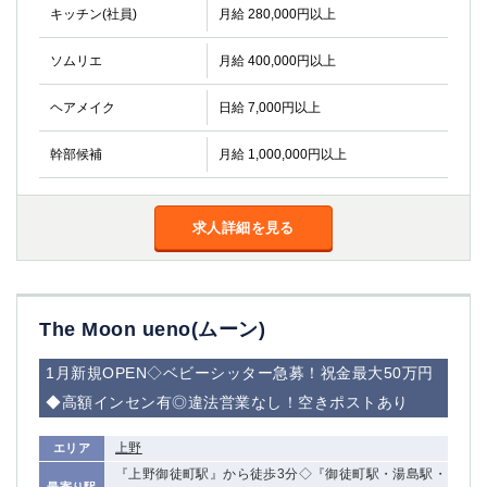
キッチン(社員)
月給 280,000円以上
ソムリエ
月給 400,000円以上
ヘアメイク
日給 7,000円以上
幹部候補
月給 1,000,000円以上
求人詳細を見る
The Moon ueno(ムーン)
1月新規OPEN◇ベビーシッター急募！祝金最大50万円
◆高額インセン有◎違法営業なし！空きポストあり
上野
エリア
『上野御徒町駅』から徒歩3分◇『御徒町駅・湯島駅・
最寄り駅