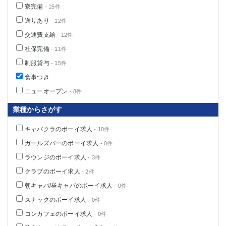
寮完備
- 15件
送りあり
- 12件
交通費支給
- 12件
社保完備
- 11件
制服貸与
- 15件
食事つき
ニューオープン
- 8件
業種からさがす
キャバクラのボーイ求人
- 10件
ガールズバーのボーイ求人
- 0件
ラウンジのボーイ求人
- 3件
クラブのボーイ求人
- 2件
朝キャバ/昼キャバのボーイ求人
- 0件
スナックのボーイ求人
- 0件
コンカフェのボーイ求人
- 0件