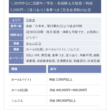
赤坂
高円寺
＼20代中心に活躍中／学生・未経験も大歓迎！時給
赤羽
品川
2,000円～│送りあり│食事つき│完全会員制のお店
蒲田東口
多摩センター
立川（南口）
新宿
六本木
エリア
浜松町
西葛西
各線「六本木」駅(3番出口)より徒歩30秒
最寄り駅
中野
{定休日}日曜・祝日 面接・体験も可能です。お気軽に
葛西
時間/休日
どうぞ！
府中
中目黒
キャバクラ
業種
ひばりヶ丘（北口）
学芸大学
ホール(社員), ホール(バイト), ソムリエ
職種
吉祥寺（南口／公園口）
小作・羽村・福生エリア
日払いOK, 寮完備, 食事つき, 送りあり, 年齢不問, 経験
自由が丘
吉祥寺（北口／東口）
キーワード
者優遇, 未経験者歓迎, 交通費支給, 制服貸与, 社保完備
四谷
錦糸町南口
下北沢・経堂
金町（北口）
職種
給与
成増駅徒歩3分の好立地！
①JR埼京線「赤羽駅」から徒歩2分 ②
ホール(バイト)
時給 2,000円以上
三軒茶屋（南口）
①歌舞伎町 ②新宿 ③新宿三丁目 ④
①歌舞伎町 ②新宿 ③西部新宿 ③東新宿
①歌舞伎町 ②新宿
ホール(社員)
月給 400,000円〜600,000円
①銀座 ②新橋
錦糸町(南口)
蒲田(西口)
清瀬（南口）
ソムリエ
月給 380,000円以上
①東武練馬 ②成増・板橋 ③大山 ②池袋
池袋東口