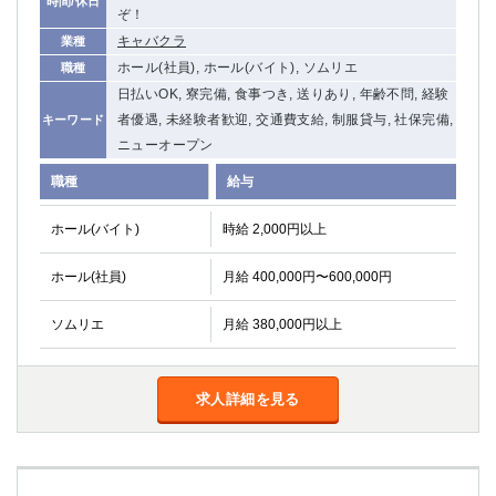
時間/休日
ぞ！
キャバクラ
業種
ホール(社員), ホール(バイト), ソムリエ
職種
日払いOK, 寮完備, 食事つき, 送りあり, 年齢不問, 経験
者優遇, 未経験者歓迎, 交通費支給, 制服貸与, 社保完備,
キーワード
ニューオープン
職種
給与
ホール(バイト)
時給 2,000円以上
ホール(社員)
月給 400,000円〜600,000円
ソムリエ
月給 380,000円以上
求人詳細を見る