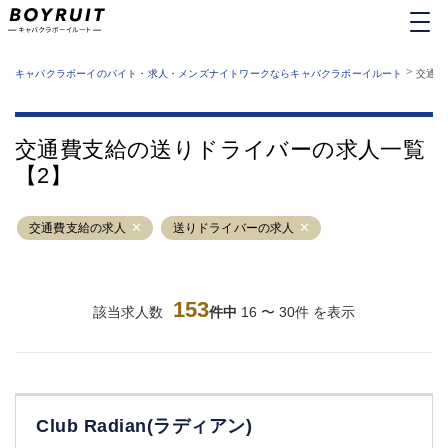
MENU
エリアから探す
関西版
>
業種から探す
キャバクラボーイのバイト・求人・メンズナイトワークならキャバクラボーイルート
交通費
職種から探す
東京都
特徴から探す
運営者情報
銀座
上野
キャバクラボーイルートとは？
交通費支給の送りドライバーの求人一覧
サイトマップ
六本木
池袋
【2】
新橋
歌舞伎町
吉祥寺
練馬
交通費支給の求人
渋谷
送りドライバーの求人
大和
錦糸町
秋葉原
八王子
恵比寿
神田
立川
153
該当求人数
件中
16 〜 30件 を表示
千葉中央
門前仲町
町田
五反田
横須賀中央
調布
蒲田
北千住
Club Radian(ラディアン)
①六本木 ②西麻布
大山