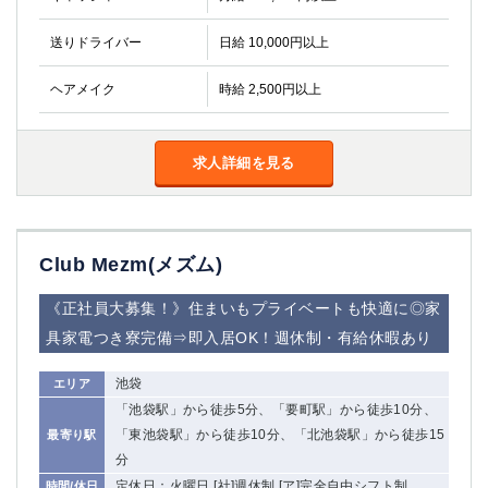
送りドライバー
日給 10,000円以上
ヘアメイク
時給 2,500円以上
求人詳細を見る
Club Mezm(メズム)
《正社員大募集！》住まいもプライベートも快適に◎家
具家電つき寮完備⇒即入居OK！週休制・有給休暇あり
池袋
エリア
「池袋駅」から徒歩5分、「要町駅」から徒歩10分、
「東池袋駅」から徒歩10分、「北池袋駅」から徒歩15
最寄り駅
分
定休日：火曜日 [社]週休制 [ア]完全自由シフト制
時間/休日