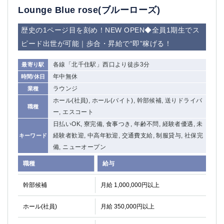
Lounge Blue rose(ブルーローズ)
歴史の1ページ目を刻め！NEW OPEN◆全員1期生でス
ピード出世が可能｜歩合・昇給で“即”稼げる！
各線「北千住駅」西口より徒歩3分
最寄り駅
年中無休
時間/休日
ラウンジ
業種
ホール(社員), ホール(バイト), 幹部候補, 送りドライバ
職種
ー, エスコート
日払いOK, 寮完備, 食事つき, 年齢不問, 経験者優遇, 未
経験者歓迎, 中高年歓迎, 交通費支給, 制服貸与, 社保完
キーワード
備, ニューオープン
職種
給与
幹部候補
月給 1,000,000円以上
ホール(社員)
月給 350,000円以上