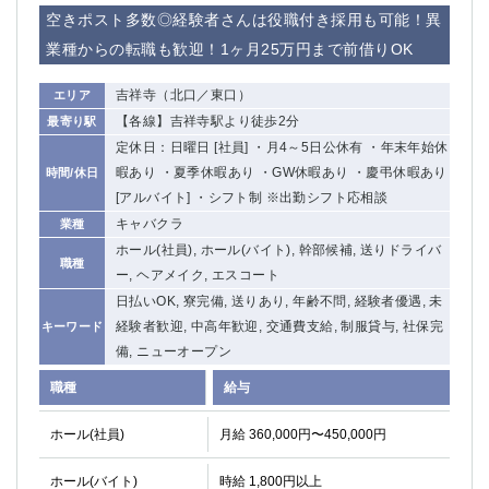
赤坂
高円寺
空きポスト多数◎経験者さんは役職付き採用も可能！異
赤羽
品川
業種からの転職も歓迎！1ヶ月25万円まで前借りOK
蒲田東口
多摩センター
立川（南口）
新宿
吉祥寺（北口／東口）
エリア
浜松町
西葛西
【各線】吉祥寺駅より徒歩2分
最寄り駅
中野
葛西
定休日：日曜日 [社員] ・月4～5日公休有 ・年末年始休
府中
中目黒
暇あり ・夏季休暇あり ・GW休暇あり ・慶弔休暇あり
時間/休日
ひばりヶ丘（北口）
学芸大学
[アルバイト] ・シフト制 ※出勤シフト応相談
吉祥寺（南口／公園口）
キャバクラ
小作・羽村・福生エリア
業種
ホール(社員), ホール(バイト), 幹部候補, 送りドライバ
自由が丘
吉祥寺（北口／東口）
職種
ー, ヘアメイク, エスコート
四谷
錦糸町南口
日払いOK, 寮完備, 送りあり, 年齢不問, 経験者優遇, 未
下北沢・経堂
金町（北口）
経験者歓迎, 中高年歓迎, 交通費支給, 制服貸与, 社保完
キーワード
成増駅徒歩3分の好立地！
①JR埼京線「赤羽駅」から徒歩2分 ②
備, ニューオープン
三軒茶屋（南口）
①歌舞伎町 ②新宿 ③新宿三丁目 ④
職種
①歌舞伎町 ②新宿 ③西部新宿 ③東新宿
①歌舞伎町 ②新宿
給与
①銀座 ②新橋
錦糸町(南口)
ホール(社員)
月給 360,000円〜450,000円
蒲田(西口)
清瀬（南口）
①東武練馬 ②成増・板橋 ③大山 ②池袋
池袋東口
ホール(バイト)
時給 1,800円以上