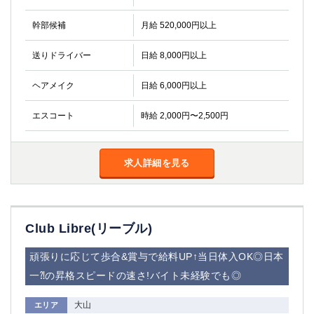
金町
大井町
大泉学園
下赤塚
幹部候補
月給 520,000円以上
竹ノ塚
三鷹
送りドライバー
日給 8,000円以上
亀戸
水道橋
荻窪
浅草
ヘアメイク
日給 6,000円以上
新小岩
幡ヶ谷
祖師ヶ谷大蔵
小岩
エスコート
時給 2,000円〜2,500円
湯島
久米川
市川
西麻布
五井
求人詳細を見る
神奈川県
関内
横浜
Club Libre(リーブル)
川崎
溝の口
頑張りに応じて歩合&賞与で給料UP↑当日体入OK◎日本
本厚木
新横浜
藤沢
平塚
一⁈の昇格スピードの速さ!バイト未経験でも◎
武蔵小杉
橋本
大山
エリア
小田原
横浜・桜木町