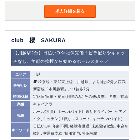
求人詳細を見る
club 櫻 SAKURA
【川越駅2分】日払いOK×社保完備！ビラ配りやキャッ
チなし、笑顔の挨拶から始めるホールスタッフ
川越
エリア
JR埼京線・東武東上線「川越駅」より徒歩2分／西武
最寄り駅
新宿線「本川越駅」より徒歩7分
定休日/日曜・祝日(月曜のみ) その他/夏季、冬季、有給
時間/休日
キャバクラ
業種
ホール(社員), ホール(バイト), 送りドライバー, ヘアメ
職種
イク, キッチン(社員), エスコート, キッチン(バイト)
日払いOK, 年齢不問, 経験者優遇, 未経験者歓迎, 中高年
キーワード
歓迎, 交通費支給, 制服貸与, 社保完備