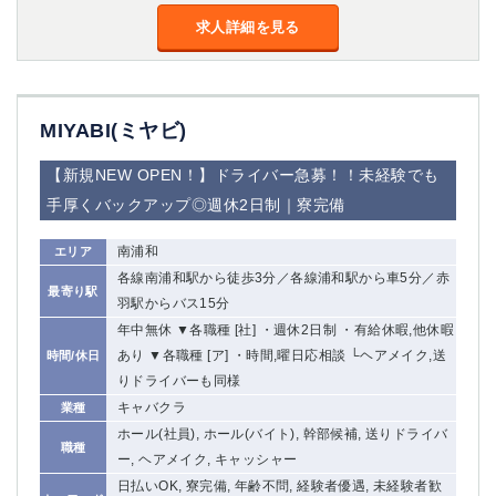
求人詳細を見る
MIYABI(ミヤビ)
【新規NEW OPEN！】ドライバー急募！！未経験でも
手厚くバックアップ◎週休2日制｜寮完備
南浦和
エリア
各線南浦和駅から徒歩3分／各線浦和駅から車5分／赤
最寄り駅
羽駅からバス15分
年中無休 ▼各職種 [社] ・週休2日制 ・有給休暇,他休暇
あり ▼各職種 [ア] ・時間,曜日応相談 └ヘアメイク,送
時間/休日
りドライバーも同様
キャバクラ
業種
ホール(社員), ホール(バイト), 幹部候補, 送りドライバ
職種
ー, ヘアメイク, キャッシャー
日払いOK, 寮完備, 年齢不問, 経験者優遇, 未経験者歓