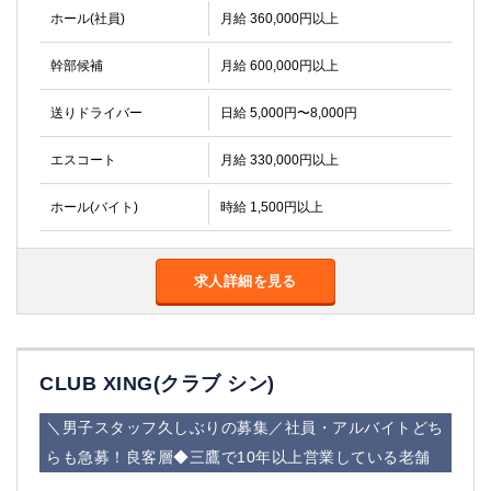
高崎
館林
ホール(社員)
月給 360,000円以上
幹部候補
月給 600,000円以上
0
選択した内容で設定
該当求人
件
送りドライバー
日給 5,000円〜8,000円
エスコート
月給 330,000円以上
ホール(バイト)
時給 1,500円以上
求人詳細を見る
CLUB XING(クラブ シン)
＼男子スタッフ久しぶりの募集／社員・アルバイトどち
らも急募！良客層◆三鷹で10年以上営業している老舗