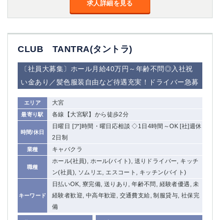
求人詳細を見る
CLUB TANTRA(タントラ)
〔社員大募集〕ホール月給40万円～年齢不問◎入社祝
い金あり／髪色服装自由など待遇充実！ドライバー急募
大宮
エリア
各線【大宮駅】から徒歩2分
最寄り駅
日曜日 [ア]時間・曜日応相談 ◇1日4時間～OK [社]週休
時間/休日
2日制
キャバクラ
業種
ホール(社員), ホール(バイト), 送りドライバー, キッチ
職種
ン(社員), ソムリエ, エスコート, キッチン(バイト)
日払いOK, 寮完備, 送りあり, 年齢不問, 経験者優遇, 未
経験者歓迎, 中高年歓迎, 交通費支給, 制服貸与, 社保完
キーワード
備