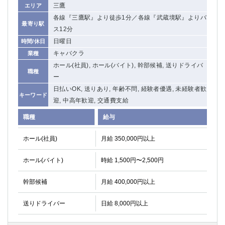
三鷹
エリア
各線『三鷹駅』より徒歩1分／各線『武蔵境駅』よりバ
最寄り駅
ス12分
日曜日
時間/休日
キャバクラ
業種
ホール(社員), ホール(バイト), 幹部候補, 送りドライバ
職種
ー
日払いOK, 送りあり, 年齢不問, 経験者優遇, 未経験者歓
キーワード
迎, 中高年歓迎, 交通費支給
職種
給与
ホール(社員)
月給 350,000円以上
ホール(バイト)
時給 1,500円〜2,500円
幹部候補
月給 400,000円以上
送りドライバー
日給 8,000円以上