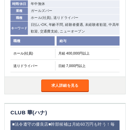
年中無休
時間/休日
ガールズバー
業種
ホール(社員), 送りドライバー
職種
日払いOK, 年齢不問, 経験者優遇, 未経験者歓迎, 中高年
キーワード
歓迎, 交通費支給, ニューオープン
職種
給与
ホール(社員)
月給 400,000円以上
送りドライバー
日給 7,000円以上
求人詳細を見る
CLUB 華(ハナ)
■法令遵守の優良店■幹部候補は月給60万円も叶う！毎