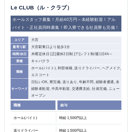
Le CLUB（ル・クラブ）
ホールスタッフ募集！月給40万円～未経験歓迎！アル
バイト・正社員同時募集！即入寮できる社員寮も完備！
大宮
エリア
大宮駅東口より徒歩1分
最寄り駅
木曜定休日 [正]週休2日制 [ア]シフト制/週1日4h～
時間/休日
キャバクラ
業種
ホール(バイト), 幹部候補, 送りドライバー, ヘアメイク,
職種
エスコート
日払いOK, 寮完備, 送りあり, 年齢不問, 経験者優遇, 未
経験者歓迎, 中高年歓迎, 交通費支給, 社保完備, ニュー
キーワード
オープン
職種
給与
ホール(バイト)
時給 1,500円以上
送りドライバー
時給 1,500円以上