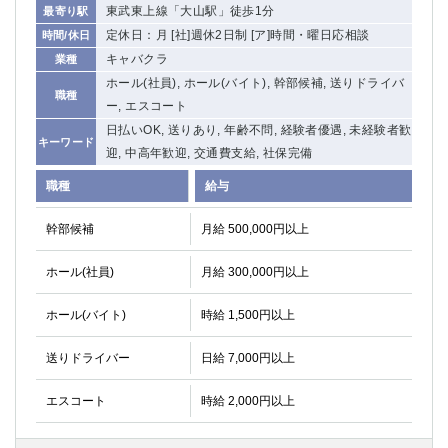
東武東上線「大山駅」徒歩1分
最寄り駅
関内・馬車道・日ノ出町
武蔵新城
定休日：月 [社]週休2日制 [ア]時間・曜日応相談
時間/休日
元住吉
茅ヶ崎
キャバクラ
業種
戸塚
たまプラーザ
ホール(社員), ホール(バイト), 幹部候補, 送りドライバ
大船
相模原
職種
ー, エスコート
厚木
横須賀
日払いOK, 送りあり, 年齢不問, 経験者優遇, 未経験者歓
キーワード
桜木町
迎, 中高年歓迎, 交通費支給, 社保完備
職種
給与
埼玉県
大宮
南越谷
幹部候補
月給 500,000円以上
志木
川越
ホール(社員)
月給 300,000円以上
草加
南浦和
所沢
熊谷
ホール(バイト)
時給 1,500円以上
獨協大学前＜草加松原＞
北浦和（西口）
春日部
川口
送りドライバー
日給 7,000円以上
蕨
エスコート
時給 2,000円以上
千葉県