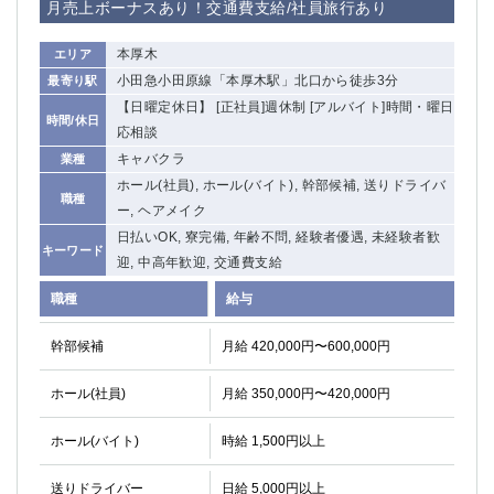
月売上ボーナスあり！交通費支給/社員旅行あり
本厚木
エリア
小田急小田原線「本厚木駅」北口から徒歩3分
最寄り駅
【日曜定休日】 [正社員]週休制 [アルバイト]時間・曜日
時間/休日
応相談
キャバクラ
業種
ホール(社員), ホール(バイト), 幹部候補, 送りドライバ
職種
ー, ヘアメイク
日払いOK, 寮完備, 年齢不問, 経験者優遇, 未経験者歓
キーワード
迎, 中高年歓迎, 交通費支給
職種
給与
幹部候補
月給 420,000円〜600,000円
ホール(社員)
月給 350,000円〜420,000円
ホール(バイト)
時給 1,500円以上
送りドライバー
日給 5,000円以上