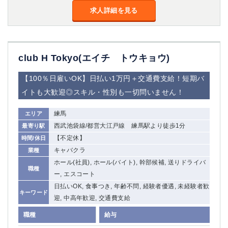
船橋
津田沼
求人詳細を見る
成田
千葉
西船橋
佐倉
柏（西口）
木更津
club H Tokyo(エイチ トウキョウ)
柏（東口）
下総中山
茂原
松戸
【100％日雇いOK】日払い1万円＋交通費支給！短期バ
八千代台
本八幡
イトも大歓迎◎スキル・性別も一切問いません！
東金
浦安
練馬
エリア
栃木県
西武池袋線/都営大江戸線 練馬駅より徒歩1分
最寄り駅
【不定休】
時間/休日
宇都宮
小山
キャバクラ
業種
東武宇都宮（宇都宮西口）
ホール(社員), ホール(バイト), 幹部候補, 送りドライバ
職種
ー, エスコート
茨城県
日払いOK, 食事つき, 年齢不問, 経験者優遇, 未経験者歓
キーワード
土浦
ひたち野うしく
迎, 中高年歓迎, 交通費支給
職種
給与
群馬県