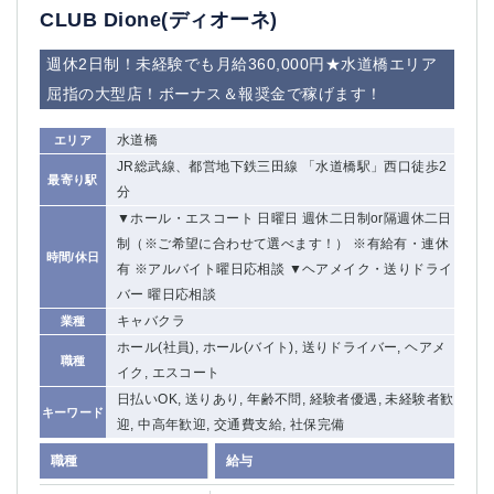
CLUB Dione(ディオーネ)
週休2日制！未経験でも月給360,000円★水道橋エリア
屈指の大型店！ボーナス＆報奨金で稼げます！
水道橋
エリア
JR総武線、都営地下鉄三田線 「水道橋駅」西口徒歩2
最寄り駅
分
▼ホール・エスコート 日曜日 週休二日制or隔週休二日
制（※ご希望に合わせて選べます！） ※有給有・連休
時間/休日
有 ※アルバイト曜日応相談 ▼ヘアメイク・送りドライ
バー 曜日応相談
キャバクラ
業種
ホール(社員), ホール(バイト), 送りドライバー, ヘアメ
職種
イク, エスコート
日払いOK, 送りあり, 年齢不問, 経験者優遇, 未経験者歓
キーワード
迎, 中高年歓迎, 交通費支給, 社保完備
職種
給与