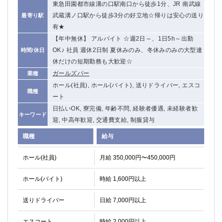
東急田園都市線溝の口駅南口から徒歩1分、JR 南武線
関内・馬車道・日ノ出町
武蔵新城
武蔵溝ノ口駅から徒歩3分の好立地☆帰りは安心の送り
最寄り駅
元住吉
茅ヶ崎
有★
戸塚
たまプラーザ
【年中無休】 アルバイト ☆週2日～、1日5h～出勤
大船
相模原
OK♪ 社員 週休2日制 夏休みのみ、冬休みのみの大型連
時間/休日
厚木
横須賀
休だけの短期勤務も大歓迎☆
桜木町
ガールズバー
業種
ホール(社員), ホール(バイト), 送りドライバー, エスコ
職種
埼玉県
ート
日払いOK, 寮完備, 年齢不問, 経験者優遇, 未経験者歓
大宮
南越谷
キーワード
迎, 中高年歓迎, 交通費支給, 制服貸与
志木
川越
職種
給与
草加
南浦和
所沢
熊谷
ホール(社員)
月給 350,000円〜450,000円
獨協大学前＜草加松原＞
北浦和（西口）
春日部
川口
ホール(バイト)
時給 1,600円以上
蕨
送りドライバー
日給 7,000円以上
千葉県
エスコート
時給 2,000円以上