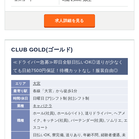
船橋
津田沼
成田
千葉
西船橋
佐倉
求人詳細を見る
柏（西口）
木更津
柏（東口）
下総中山
茂原
松戸
CLUB GOLD(ゴールド)
八千代台
本八幡
東金
浦安
≪ドライバー急募≫即日全額日払いOK◎送りが少なく
ても日給7500円保証！待機カットなし！服装自由◎
栃木県
大宮
エリア
宇都宮
小山
各線「大宮」から徒歩1分
最寄り駅
東武宇都宮（宇都宮西口）
日曜日 [ア]シフト制 [社]シフト制
時間/休日
キャバクラ
業種
茨城県
ホール(社員), ホール(バイト), 送りドライバー, ヘアメ
土浦
ひたち野うしく
イク, キッチン(社員), バーテンダー(社員), ソムリエ, エ
職種
スコート
群馬県
日払いOK, 寮完備, 送りあり, 年齢不問, 経験者優遇, 未