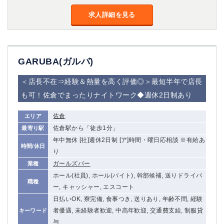
求人詳細を見る
GARUBA(ガルバ)
＜店長不在⇒経験＆熱量を高く評価◎＞最短半年で店長
も可！佐倉でまったりナイトワーク◆週休2日制あり
佐倉
エリア
佐倉駅から「徒歩1分」
最寄り駅
年中無休 [社]週休2日制 [ア]時間・曜日応相談 ※有給あ
時間/休日
り
ガールズバー
業種
ホール(社員), ホール(バイト), 幹部候補, 送りドライバ
職種
ー, キャッシャー, エスコート
日払いOK, 寮完備, 食事つき, 送りあり, 年齢不問, 経験
者優遇, 未経験者歓迎, 中高年歓迎, 交通費支給, 制服貸
キーワード
与