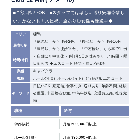
Club La Mer(ラ メール)
■全額日払いOK！■スタッフでは珍しい送り完備◎嬉し
いまかないも！入社祝い金あり◎女性も活躍中◆
練馬
エリア
「練馬駅」から徒歩2分、「桜台駅」から徒歩10分、
最寄り駅
「豊島駅」から徒歩10分、「中村橋駅」から車で10分
＜店舗は年中無休＞ [社]月5日お休みあり [ア]時間・曜
時間/休日
日応相談 ◆エスコート 時間・曜日応相談
キャバクラ
業種
ホール(社員), ホール(バイト), 幹部候補, エスコート
職種
日払いOK, 寮完備, 食事つき, 送りあり, 年齢不問, 経験
者優遇, 未経験者歓迎, 中高年歓迎, 交通費支給, 社保完
キーワード
備
職種
給与
幹部候補
月給 600,000円以上
ホール(社員)
月給 330,000円以上