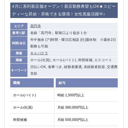
4月に系列新店舗オープン！新店勤務希望もOK★スピー
ディーな昇給・昇格できる環境！女性黒服活躍中♪
高円寺
エリア
各線「高円寺」駅南口より徒歩１分
最寄り駅
年中無休 [ア]時間・曜日応相談 [社]週休制 ※週休2日
時間/休日
勤務も可能
キャバクラ
業種
ホール(社員), ホール(バイト), 幹部候補, エスコート
職種
日払いOK, 食事つき, 経験者優遇, 未経験者歓迎, 交通費
キーワード
支給
職種
給与
ホール(バイト)
時給 1,500円以上
ホール(社員)
月給 360,000円以上
幹部候補
月給 500,000円以上