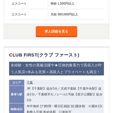
エスコート
時給 1,500円以上
エスコート
月給 360,000円以上
求人詳細を見る
CLUB FIRST(クラブ ファースト)
未経験・女性の黒服活躍中★圧倒的集客力で高収入が叶
う人気店×休みも充実＝高収入とプライベートも両立！
千葉
エリア
JR【千葉駅】徒歩5分／京成千葉線【千葉中央駅】徒
歩2分／千葉都市モノレール1号線【葭川公園駅】徒歩
最寄り駅
2分
年中無休 [ア]時間・曜日応相談 [社]週休制 ※週休2日
時間/休日
勤務も可能 有給休暇 ◎連休可