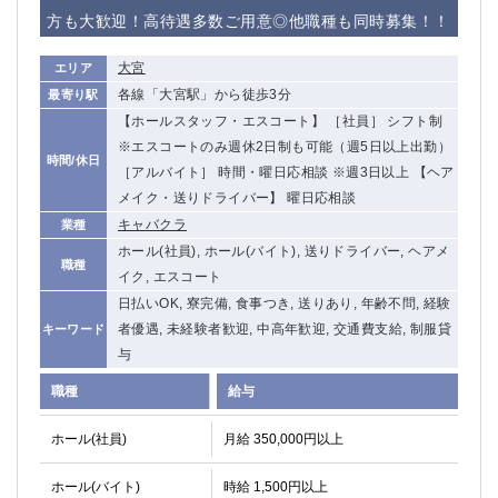
赤坂
高円寺
方も大歓迎！高待遇多数ご用意◎他職種も同時募集！！
赤羽
品川
蒲田東口
多摩センター
大宮
エリア
立川（南口）
新宿
各線「大宮駅」から徒歩3分
最寄り駅
浜松町
西葛西
【ホールスタッフ・エスコート】 ［社員］ シフト制
中野
葛西
※エスコートのみ週休2日制も可能（週5日以上出勤）
時間/休日
府中
［アルバイト］ 時間・曜日応相談 ※週3日以上 【ヘア
中目黒
メイク・送りドライバー】 曜日応相談
ひばりヶ丘（北口）
学芸大学
キャバクラ
業種
吉祥寺（南口／公園口）
小作・羽村・福生エリア
ホール(社員), ホール(バイト), 送りドライバー, ヘアメ
自由が丘
吉祥寺（北口／東口）
職種
イク, エスコート
四谷
錦糸町南口
日払いOK, 寮完備, 食事つき, 送りあり, 年齢不問, 経験
下北沢・経堂
金町（北口）
者優遇, 未経験者歓迎, 中高年歓迎, 交通費支給, 制服貸
キーワード
成増駅徒歩3分の好立地！
①JR埼京線「赤羽駅」から徒歩2分 ②
与
三軒茶屋（南口）
①歌舞伎町 ②新宿 ③新宿三丁目 ④
職種
給与
①歌舞伎町 ②新宿 ③西部新宿 ③東新宿
①歌舞伎町 ②新宿
①銀座 ②新橋
錦糸町(南口)
ホール(社員)
月給 350,000円以上
蒲田(西口)
清瀬（南口）
①東武練馬 ②成増・板橋 ③大山 ②池袋
池袋東口
ホール(バイト)
時給 1,500円以上