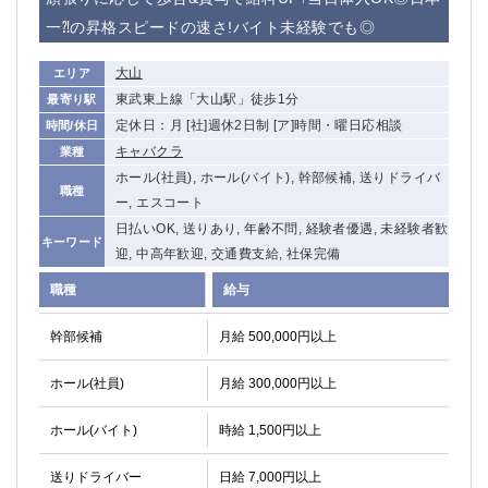
一⁈の昇格スピードの速さ!バイト未経験でも◎
大山
エリア
東武東上線「大山駅」徒歩1分
最寄り駅
定休日：月 [社]週休2日制 [ア]時間・曜日応相談
時間/休日
キャバクラ
業種
ホール(社員), ホール(バイト), 幹部候補, 送りドライバ
職種
ー, エスコート
日払いOK, 送りあり, 年齢不問, 経験者優遇, 未経験者歓
キーワード
迎, 中高年歓迎, 交通費支給, 社保完備
職種
給与
幹部候補
月給 500,000円以上
ホール(社員)
月給 300,000円以上
ホール(バイト)
時給 1,500円以上
送りドライバー
日給 7,000円以上