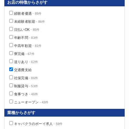
お店の特徴からさがす
経験者優遇
- 85件
未経験者歓迎
- 86件
日払いOK
- 85件
年齢不問
- 83件
中高年歓迎
- 81件
寮完備
- 67件
送りあり
- 62件
交通費支給
社保完備
- 86件
制服貸与
- 53件
食事つき
- 46件
ニューオープン
- 43件
業種からさがす
キャバクラのボーイ求人
- 59件