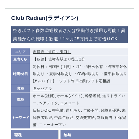
Club Radian(ラディアン)
空きポスト多数◎経験者さんは役職付き採用も可能！異
業種からの転職も歓迎！1ヶ月25万円まで前借りOK
吉祥寺（北口／東口）
エリア
【各線】吉祥寺駅より徒歩2分
最寄り駅
定休日：日曜日 [社員] ・月4～5日公休有 ・年末年始休
暇あり ・夏季休暇あり ・GW休暇あり ・慶弔休暇あり
時間/休日
[アルバイト] ・シフト制 ※出勤シフト応相談
キャバクラ
業種
ホール(社員), ホール(バイト), 幹部候補, 送りドライバ
職種
ー, ヘアメイク, エスコート
日払いOK, 寮完備, 送りあり, 年齢不問, 経験者優遇, 未
経験者歓迎, 中高年歓迎, 交通費支給, 制服貸与, 社保完
キーワード
備, ニューオープン
職種
給与