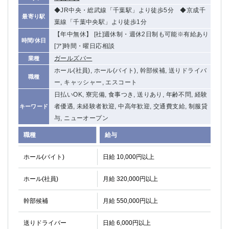
◆JR中央・総武線「千葉駅」より徒歩5分 ◆京成千
最寄り駅
葉線「千葉中央駅」より徒歩1分
【年中無休】 [社]週休制・週休2日制も可能※有給あり
時間/休日
[ア]時間・曜日応相談
ガールズバー
業種
ホール(社員), ホール(バイト), 幹部候補, 送りドライバ
職種
ー, キャッシャー, エスコート
日払いOK, 寮完備, 食事つき, 送りあり, 年齢不問, 経験
者優遇, 未経験者歓迎, 中高年歓迎, 交通費支給, 制服貸
キーワード
与, ニューオープン
職種
給与
ホール(バイト)
日給 10,000円以上
ホール(社員)
月給 320,000円以上
幹部候補
月給 550,000円以上
送りドライバー
日給 6,000円以上