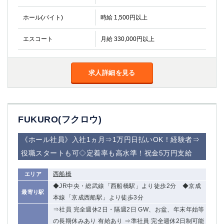
ホール(バイト)
時給 1,500円以上
エスコート
月給 330,000円以上
求人詳細を見る
FUKURO(フクロウ)
《ホール社員》入社1ヵ月⇒1万円日払いOK！経験者⇒
役職スタートも可◇定着率も高水準！祝金5万円支給
西船橋
エリア
◆JR中央・総武線「西船橋駅」より徒歩2分 ◆京成
最寄り駅
本線「京成西船駅」より徒歩3分
⇒社員 完全週休2日・隔週2日 GW、お盆、年末年始等
の長期休みあり 有給あり ⇒準社員 完全週休2日制可能