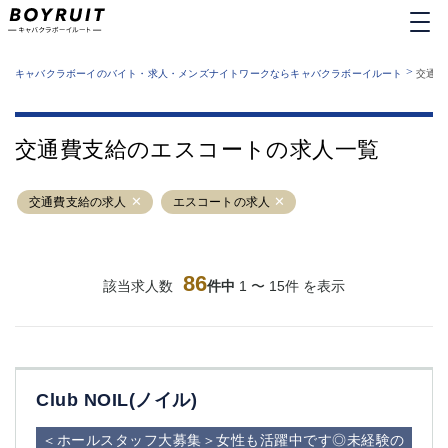
MENU
エリアから探す
関西版
>
業種から探す
キャバクラボーイのバイト・求人・メンズナイトワークならキャバクラボーイルート
交通費
職種から探す
東京都
特徴から探す
運営者情報
銀座
上野
キャバクラボーイルートとは？
交通費支給のエスコートの求人一覧
サイトマップ
六本木
池袋
新橋
歌舞伎町
交通費支給の求人
エスコートの求人
吉祥寺
練馬
渋谷
大和
錦糸町
秋葉原
八王子
86
恵比寿
該当求人数
件中
1 〜 15件 を表示
神田
立川
千葉中央
門前仲町
町田
五反田
横須賀中央
調布
Club NOIL(ノイル)
蒲田
北千住
①六本木 ②西麻布
大山
＜ホールスタッフ大募集＞女性も活躍中です◎未経験の