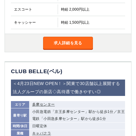
エスコート
時給 2,000円以上
キャッシャー
時給 1,500円以上
求人詳細を見る
CLUB BELLE(ベル)
＜4月23日NEW OPEN！＞関東で30店舗以上展開する
法人グループの新店◇高待遇で働きやすい◎
多摩センター
エリア
小田急電鉄「京王多摩センター」駅から徒歩1分／京王
最寄り駅
電鉄「小田急多摩センター」駅から徒歩1分
日曜定休
時間/休日
キャバクラ
業種