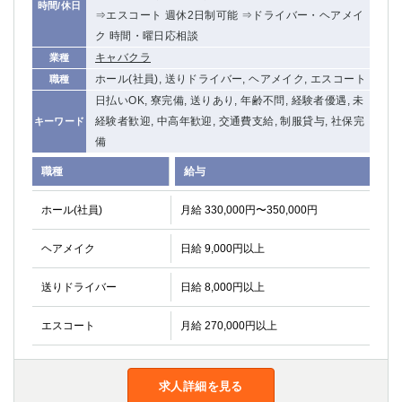
時間/休日
⇒エスコート 週休2日制可能 ⇒ドライバー・ヘアメイ
ク 時間・曜日応相談
キャバクラ
業種
ホール(社員), 送りドライバー, ヘアメイク, エスコート
職種
日払いOK, 寮完備, 送りあり, 年齢不問, 経験者優遇, 未
経験者歓迎, 中高年歓迎, 交通費支給, 制服貸与, 社保完
キーワード
備
職種
給与
ホール(社員)
月給 330,000円〜350,000円
ヘアメイク
日給 9,000円以上
送りドライバー
日給 8,000円以上
エスコート
月給 270,000円以上
求人詳細を見る