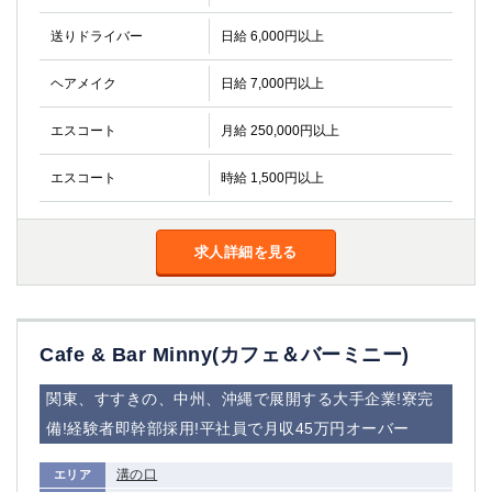
金町
大井町
大泉学園
下赤塚
送りドライバー
日給 6,000円以上
竹ノ塚
三鷹
ヘアメイク
日給 7,000円以上
亀戸
水道橋
荻窪
浅草
エスコート
月給 250,000円以上
新小岩
幡ヶ谷
祖師ヶ谷大蔵
小岩
エスコート
時給 1,500円以上
湯島
久米川
市川
西麻布
求人詳細を見る
五井
神奈川県
関内
横浜
Cafe & Bar Minny(カフェ＆バーミニー)
川崎
溝の口
関東、すすきの、中州、沖縄で展開する大手企業!寮完
本厚木
新横浜
備!経験者即幹部採用!平社員で月収45万円オーバー
藤沢
平塚
武蔵小杉
橋本
溝の口
エリア
小田原
横浜・桜木町