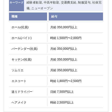
経験者歓迎, 中高年歓迎, 交通費支給, 制服貸与, 社保完
キーワード
高崎
館林
備, ニューオープン
職種
給与
0
選択した内容で設定
該当求人
件
ホール(社員)
月給 350,000円以上
ホール(バイト)
時給 1,500円〜2,000円
バーテンダー(社員)
月給 350,000円以上
キッチン(社員)
月給 350,000円以上
ソムリエ
月給 350,000円以上
エスコート
時給 1,800円〜2,500円
送りドライバー
日給 7,500円以上
ヘアメイク
時給 2,500円以上