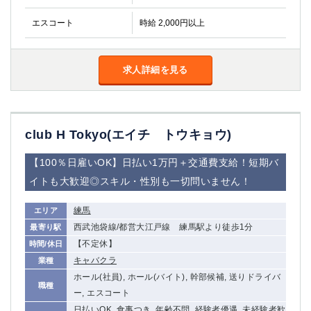
エスコート
時給 2,000円以上
求人詳細を見る
club H Tokyo(エイチ トウキョウ)
【100％日雇いOK】日払い1万円＋交通費支給！短期バ
イトも大歓迎◎スキル・性別も一切問いません！
練馬
エリア
西武池袋線/都営大江戸線 練馬駅より徒歩1分
最寄り駅
【不定休】
時間/休日
キャバクラ
業種
ホール(社員), ホール(バイト), 幹部候補, 送りドライバ
職種
ー, エスコート
日払いOK, 食事つき, 年齢不問, 経験者優遇, 未経験者歓