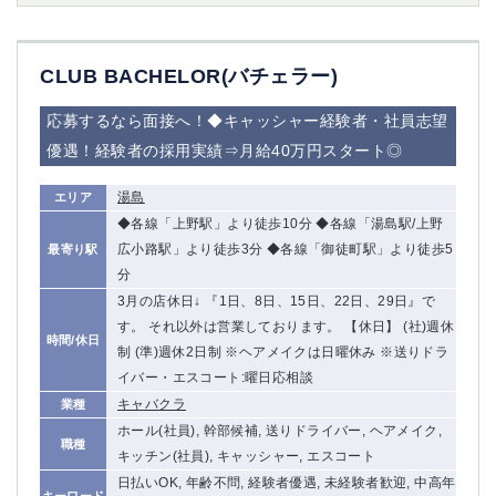
CLUB BACHELOR(バチェラー)
応募するなら面接へ！◆キャッシャー経験者・社員志望
優遇！経験者の採用実績⇒月給40万円スタート◎
湯島
エリア
◆各線「上野駅」より徒歩10分 ◆各線「湯島駅/上野
広小路駅」より徒歩3分 ◆各線「御徒町駅」より徒歩5
最寄り駅
分
3月の店休日↓ 『1日、8日、15日、22日、29日』で
す。 それ以外は営業しております。 【休日】 (社)週休
時間/休日
制 (準)週休2日制 ※ヘアメイクは日曜休み ※送りドラ
イバー・エスコート:曜日応相談
キャバクラ
業種
ホール(社員), 幹部候補, 送りドライバー, ヘアメイク,
職種
キッチン(社員), キャッシャー, エスコート
日払いOK, 年齢不問, 経験者優遇, 未経験者歓迎, 中高年
キーワード