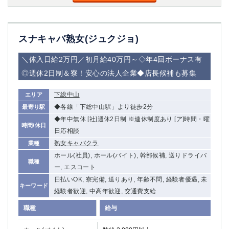
スナキャバ熟女(ジュクジョ)
＼体入日給2万円／初月給40万円～◇年4回ボーナス有
◎週休2日制＆寮！安心の法人企業◆店長候補も募集
下総中山
エリア
◆各線「下総中山駅」より徒歩2分
最寄り駅
◆年中無休 [社]週休2日制 ※連休制度あり [ア]時間・曜
時間/休日
日応相談
熟女キャバクラ
業種
ホール(社員), ホール(バイト), 幹部候補, 送りドライバ
職種
ー, エスコート
日払いOK, 寮完備, 送りあり, 年齢不問, 経験者優遇, 未
キーワード
経験者歓迎, 中高年歓迎, 交通費支給
職種
給与