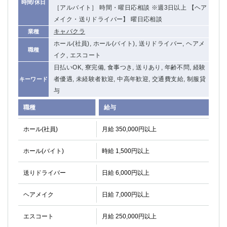
時間/休日
［アルバイト］ 時間・曜日応相談 ※週3日以上 【ヘア
メイク・送りドライバー】 曜日応相談
キャバクラ
業種
ホール(社員), ホール(バイト), 送りドライバー, ヘアメ
職種
イク, エスコート
日払いOK, 寮完備, 食事つき, 送りあり, 年齢不問, 経験
者優遇, 未経験者歓迎, 中高年歓迎, 交通費支給, 制服貸
キーワード
与
職種
給与
ホール(社員)
月給 350,000円以上
ホール(バイト)
時給 1,500円以上
送りドライバー
日給 6,000円以上
ヘアメイク
日給 7,000円以上
エスコート
月給 250,000円以上