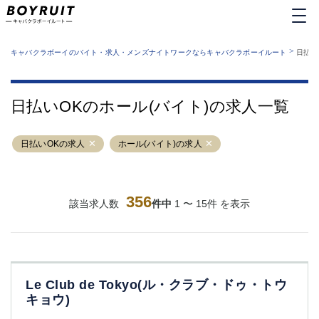
MENU
エリアから探す
関西版
>
業種から探す
キャバクラボーイのバイト・求人・メンズナイトワークならキャバクラボーイルート
日払い
職種から探す
東京都
特徴から探す
運営者情報
銀座
上野
キャバクラボーイルートとは？
日払いOKのホール(バイト)の求人一覧
サイトマップ
六本木
池袋
新橋
歌舞伎町
日払いOKの求人
ホール(バイト)の求人
吉祥寺
練馬
渋谷
大和
錦糸町
秋葉原
八王子
356
恵比寿
該当求人数
件中
1 〜 15件 を表示
神田
立川
千葉中央
門前仲町
町田
五反田
横須賀中央
調布
Le Club de Tokyo(ル・クラブ・ドゥ・トウ
蒲田
北千住
キョウ)
①六本木 ②西麻布
大山