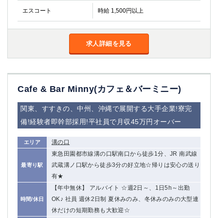
エスコート
時給 1,500円以上
求人詳細を見る
Cafe & Bar Minny(カフェ＆バーミニー)
関東、すすきの、中州、沖縄で展開する大手企業!寮完
備!経験者即幹部採用!平社員で月収45万円オーバー
溝の口
エリア
東急田園都市線溝の口駅南口から徒歩1分、JR 南武線
武蔵溝ノ口駅から徒歩3分の好立地☆帰りは安心の送り
最寄り駅
有★
【年中無休】 アルバイト ☆週2日～、1日5h～出勤
OK♪ 社員 週休2日制 夏休みのみ、冬休みのみの大型連
時間/休日
休だけの短期勤務も大歓迎☆