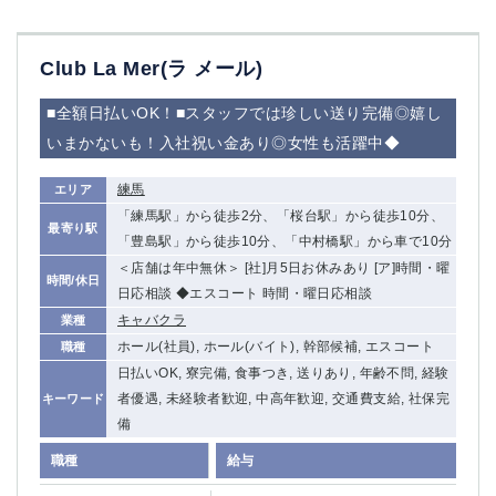
Club La Mer(ラ メール)
■全額日払いOK！■スタッフでは珍しい送り完備◎嬉し
いまかないも！入社祝い金あり◎女性も活躍中◆
練馬
エリア
「練馬駅」から徒歩2分、「桜台駅」から徒歩10分、
最寄り駅
「豊島駅」から徒歩10分、「中村橋駅」から車で10分
＜店舗は年中無休＞ [社]月5日お休みあり [ア]時間・曜
時間/休日
日応相談 ◆エスコート 時間・曜日応相談
キャバクラ
業種
ホール(社員), ホール(バイト), 幹部候補, エスコート
職種
日払いOK, 寮完備, 食事つき, 送りあり, 年齢不問, 経験
者優遇, 未経験者歓迎, 中高年歓迎, 交通費支給, 社保完
キーワード
備
職種
給与