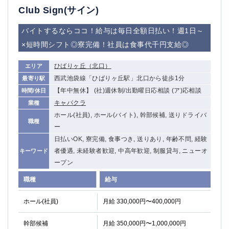
Club Sign(サイン)
バイトするならココ！給与は毎日全額日払い！週1日～
×短時間シフト◎寮完備！社員は食事代千円支給◎
ひばりヶ丘（北口）
エリア
西武池袋線「ひばりヶ丘駅」北口から徒歩1分
最寄り駅
【年中無休】 (社)週休制/出勤曜日応相談 (ア)応相談
時間/休日
キャバクラ
業種
ホール(社員), ホール(バイト), 幹部候補, 送りドライバ
職種
ー
日払いOK, 寮完備, 食事つき, 送りあり, 年齢不問, 経験
者優遇, 未経験者歓迎, 中高年歓迎, 制服貸与, ニューオ
キーワード
ープン
職種
給与
ホール(社員)
月給 330,000円〜400,000円
幹部候補
月給 350,000円〜1,000,000円