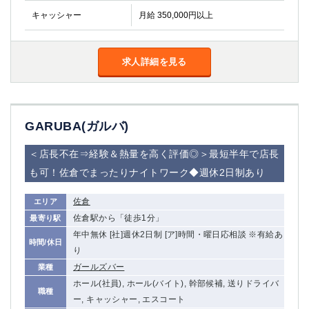
キャッシャー
月給 350,000円以上
求人詳細を見る
GARUBA(ガルバ)
＜店長不在⇒経験＆熱量を高く評価◎＞最短半年で店長
も可！佐倉でまったりナイトワーク◆週休2日制あり
佐倉
エリア
佐倉駅から「徒歩1分」
最寄り駅
年中無休 [社]週休2日制 [ア]時間・曜日応相談 ※有給あ
時間/休日
り
ガールズバー
業種
ホール(社員), ホール(バイト), 幹部候補, 送りドライバ
職種
ー, キャッシャー, エスコート