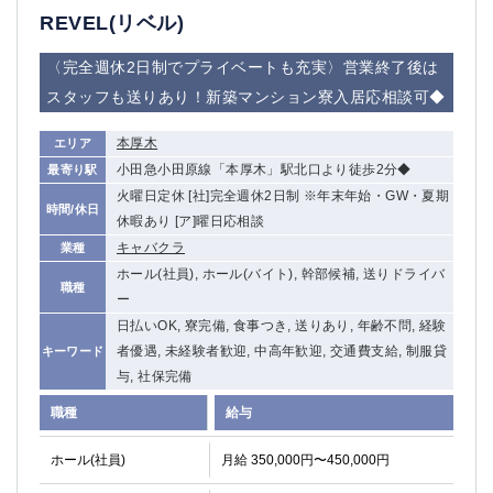
高崎
館林
REVEL(リベル)
〈完全週休2日制でプライベートも充実〉営業終了後は
0
スタッフも送りあり！新築マンション寮入居応相談可◆
選択した内容で設定
該当求人
件
本厚木
エリア
小田急小田原線「本厚木」駅北口より徒歩2分◆
最寄り駅
火曜日定休 [社]完全週休2日制 ※年末年始・GW・夏期
時間/休日
休暇あり [ア]曜日応相談
キャバクラ
業種
ホール(社員), ホール(バイト), 幹部候補, 送りドライバ
職種
ー
日払いOK, 寮完備, 食事つき, 送りあり, 年齢不問, 経験
者優遇, 未経験者歓迎, 中高年歓迎, 交通費支給, 制服貸
キーワード
与, 社保完備
職種
給与
ホール(社員)
月給 350,000円〜450,000円