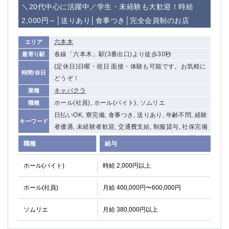
赤坂
高円寺
＼20代中心に活躍中／学生・未経験も大歓迎！時給
赤羽
品川
2,000円～│送りあり│食事つき│完全会員制のお店
蒲田東口
多摩センター
立川（南口）
新宿
六本木
エリア
浜松町
西葛西
各線「六本木」駅(3番出口)より徒歩30秒
最寄り駅
中野
{定休日}日曜・祝日 面接・体験も可能です。お気軽に
葛西
時間/休日
どうぞ！
府中
中目黒
キャバクラ
業種
ひばりヶ丘（北口）
学芸大学
ホール(社員), ホール(バイト), ソムリエ
職種
吉祥寺（南口／公園口）
小作・羽村・福生エリア
日払いOK, 寮完備, 食事つき, 送りあり, 年齢不問, 経験
自由が丘
吉祥寺（北口／東口）
キーワード
者優遇, 未経験者歓迎, 交通費支給, 制服貸与, 社保完備
四谷
錦糸町南口
下北沢・経堂
金町（北口）
職種
給与
成増駅徒歩3分の好立地！
①JR埼京線「赤羽駅」から徒歩2分 ②
ホール(バイト)
時給 2,000円以上
三軒茶屋（南口）
①歌舞伎町 ②新宿 ③新宿三丁目 ④
①歌舞伎町 ②新宿 ③西部新宿 ③東新宿
①歌舞伎町 ②新宿
ホール(社員)
月給 400,000円〜600,000円
①銀座 ②新橋
錦糸町(南口)
蒲田(西口)
清瀬（南口）
ソムリエ
月給 380,000円以上
①東武練馬 ②成増・板橋 ③大山 ②池袋
池袋東口