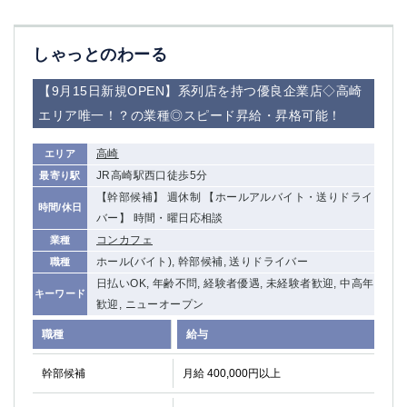
しゃっとのわーる
【9月15日新規OPEN】系列店を持つ優良企業店◇高崎
エリア唯一！？の業種◎スピード昇給・昇格可能！
高崎
エリア
JR高崎駅西口徒歩5分
最寄り駅
【幹部候補】 週休制 【ホールアルバイト・送りドライ
時間/休日
バー】 時間・曜日応相談
コンカフェ
業種
ホール(バイト), 幹部候補, 送りドライバー
職種
日払いOK, 年齢不問, 経験者優遇, 未経験者歓迎, 中高年
キーワード
歓迎, ニューオープン
職種
給与
幹部候補
月給 400,000円以上