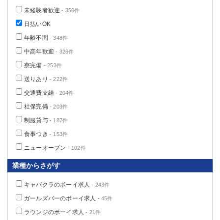
未経験者歓迎
- 356件
日払いOK
年齢不問
- 348件
中高年歓迎
- 326件
寮完備
- 253件
送りあり
- 222件
交通費支給
- 204件
社保完備
- 203件
制服貸与
- 187件
食事つき
- 153件
ニューオープン
- 102件
業種からさがす
キャバクラのボーイ求人
- 243件
ガールズバーのボーイ求人
- 45件
ラウンジのボーイ求人
- 21件