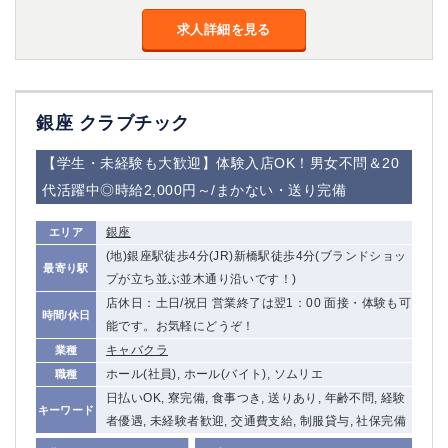
金町
大井町
求人詳細を見る
大泉学園
下赤塚
竹ノ塚
三鷹
亀戸
水道橋
荻窪
浅草
銀座 クラブチック
新小岩
幡ヶ谷
祖師ヶ谷大蔵
小岩
【学生・未経験も大歓迎】体験入店OK！男女不問＆20
湯島
久米川
代活躍中◎時給2,000円～/まかない・送り完備
市川
西麻布
五井
銀座
エリア
(地)銀座駅徒歩4分(JR)新橋駅徒歩4分(ブランドショッ
最寄り駅
神奈川県
プが立ち並ぶ並木通り沿いです！)
店休日：土日/祝日 営業終了は翌1：00 面接・体験も可
時間/休日
関内
横浜
能です。お気軽にどうぞ！
川崎
溝の口
キャバクラ
業種
本厚木
新横浜
ホール(社員), ホール(バイト), ソムリエ
職種
藤沢
平塚
日払いOK, 寮完備, 食事つき, 送りあり, 年齢不問, 経験
キーワード
武蔵小杉
橋本
者優遇, 未経験者歓迎, 交通費支給, 制服貸与, 社保完備
小田原
横浜・桜木町