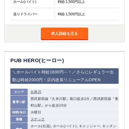
ホール(バイト)
時給 1,500円以上
送りドライバー
時給 1,500円以上
求人詳細を見る
PUB HERO(ヒーロー)
＼ホールバイト時給1800円～！／さらにレギュラー出
勤は時給2000円！店内改装リニューアルOPEN
久米川
エリア
西武新宿線『久米川駅』南口徒歩1分／西武新宿線『東
最寄り駅
村山駅』から徒歩20分
火曜日
時間/休日
スナック
業種
ホール(社員), ホール(バイト), キャッシャー, キッチン