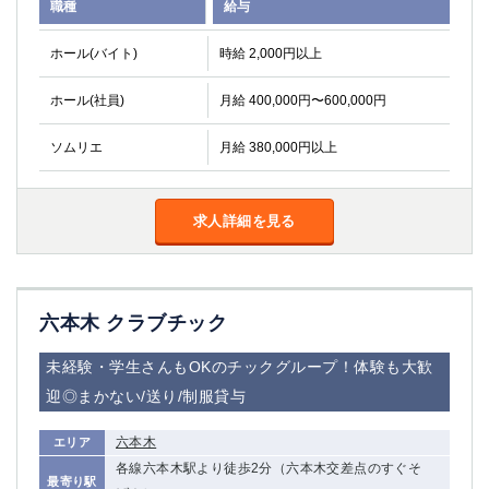
職種
給与
関内・馬車道・日ノ出町
武蔵新城
元住吉
茅ヶ崎
ホール(バイト)
時給 2,000円以上
戸塚
たまプラーザ
ホール(社員)
月給 400,000円〜600,000円
大船
相模原
厚木
横須賀
ソムリエ
月給 380,000円以上
桜木町
埼玉県
求人詳細を見る
大宮
南越谷
志木
川越
草加
南浦和
六本木 クラブチック
所沢
熊谷
獨協大学前＜草加松原＞
北浦和（西口）
未経験・学生さんもOKのチックグループ！体験も大歓
春日部
川口
迎◎まかない/送り/制服貸与
蕨
六本木
エリア
千葉県
各線六本木駅より徒歩2分（六本木交差点のすぐそ
最寄り駅