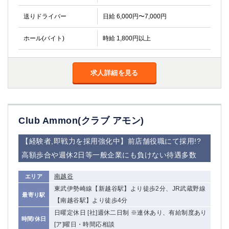
送りドライバー
日給 6,000円〜7,000円
ホール(バイト)
時給 1,800円以上
求人詳細を見る
Club Ammon(クラブ アモン)
【経験者,即戦力を採用強化中】前店舗役職にて採用!?
高額歩合や週休2日等一般企業にも負けない待遇多数
南越谷
エリア
東武伊勢崎線【新越谷駅】より徒歩2分、JR武蔵野線
最寄り駅
【南越谷駅】より徒歩4分
日曜定休日 [社]週休二日制 ※連休あり、有給制度あり
時間/休日
[ア]曜日・時間応相談