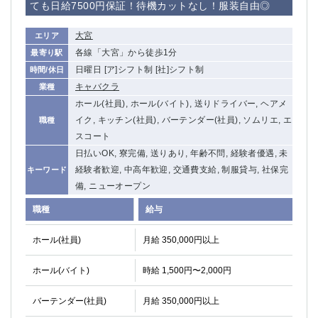
ても日給7500円保証！待機カットなし！服装自由◎
大宮
エリア
各線「大宮」から徒歩1分
最寄り駅
日曜日 [ア]シフト制 [社]シフト制
時間/休日
キャバクラ
業種
ホール(社員), ホール(バイト), 送りドライバー, ヘアメ
イク, キッチン(社員), バーテンダー(社員), ソムリエ, エ
職種
スコート
日払いOK, 寮完備, 送りあり, 年齢不問, 経験者優遇, 未
経験者歓迎, 中高年歓迎, 交通費支給, 制服貸与, 社保完
キーワード
備, ニューオープン
職種
給与
ホール(社員)
月給 350,000円以上
ホール(バイト)
時給 1,500円〜2,000円
バーテンダー(社員)
月給 350,000円以上