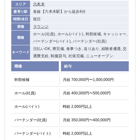
六本木
エリア
各線【六本木駅】から徒歩8分
最寄り駅
祝日
時間/休日
ラウンジ
業種
ホール(社員), ホール(バイト), 幹部候補, キャッシャー,
職種
バーテンダー(バイト), バーテンダー(社員)
日払いOK, 寮完備, 食事つき, 送りあり, 経験者優遇, 交
キーワード
通費支給, 制服貸与, 社保完備, ニューオープン
職種
給与
幹部候補
月給 700,000円〜1,000,000円
ホール(社員)
月給 400,000円〜500,000円
ホール(バイト)
時給 2,000円以上
バーテンダー(社員)
月給 350,000円〜400,000円
バーテンダー(バイト)
時給 2,000円以上