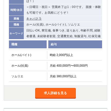
ば！）
船橋
津田沼
＜日曜日・祝日＞ 営業終了は1：00です。 面接・体験
成田
千葉
時間/休日
も可能です。お気軽にどうぞ！
西船橋
佐倉
キャバクラ
業種
柏（西口）
木更津
ホール(社員), ホール(バイト), ソムリエ
職種
柏（東口）
下総中山
日払いOK, 寮完備, 食事つき, 送りあり, 年齢不問, 経験
キーワード
茂原
松戸
者優遇, 未経験者歓迎, 交通費支給, 制服貸与, 社保完備
八千代台
本八幡
職種
給与
東金
浦安
ホール(バイト)
時給 2,000円以上
栃木県
ホール(社員)
月給 400,000円〜600,000円
宇都宮
小山
東武宇都宮（宇都宮西口）
ソムリエ
月給 380,000円以上
茨城県
求人詳細を見る
土浦
ひたち野うしく
群馬県