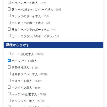
クラブのボーイ求人
- 14件
朝キャバ/昼キャバのボーイ求人
- 10件
スナックのボーイ求人
- 10件
コンカフェのボーイ求人
- 6件
熟女キャバクラのボーイ求人
- 4件
ガールズラウンジのボーイ求人
- 3件
職種からさがす
ホール(社員)求人
- 386件
ホール(バイト)求人
幹部候補求人
- 379件
送りドライバー求人
- 375件
エスコート求人
- 364件
ヘアメイク求人
- 363件
キッチン(社員)求人
- 363件
キャッシャー求人
- 366件