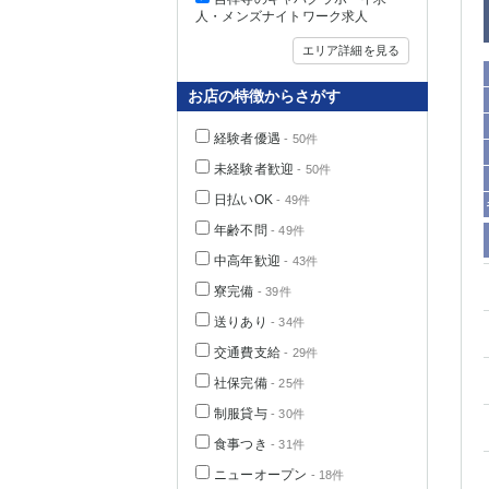
人・メンズナイトワーク求人
エリア詳細を見る
お店の特徴からさがす
経験者優遇
- 50件
未経験者歓迎
- 50件
日払いOK
- 49件
年齢不問
- 49件
中高年歓迎
- 43件
神奈川県
寮完備
- 39件
送りあり
- 34件
交通費支給
- 29件
社保完備
- 25件
制服貸与
- 30件
食事つき
- 31件
埼玉県
ニューオープン
- 18件