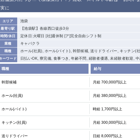
から徒歩10分
実に
①歌舞伎町 ②
①銀座 ②新橋
錦糸町(南口)
蒲田(西口)
新宿
池袋
エリア
①東武練馬 ②
池袋東口
金町
大井町
【池袋駅】各線西口徒歩3分
最寄り駅
成増・板橋 ③
大山 ②池袋
定休日:火曜日 [社]週休制 [ア]完全自由シフト制
時間/休日
下赤塚
竹ノ塚
三鷹
亀戸
キャバクラ
業種
荻窪
浅草
新小岩
幡ヶ谷
ホール(社員), ホール(バイト), 幹部候補, 送りドライバー, キッチン(社
職種
小岩
湯島
久米川
市川
日払いOK, 寮完備, 食事つき, 年齢不問, 経験者優遇, 未経験者歓迎, 
キーワード
五井
職種
給与
関内
横浜
川崎
溝の口
幹部候補
月給 700,000円以上
新横浜
藤沢
平塚
武蔵小杉
小田原
横浜・桜木町
関内・馬車道・
武蔵新城
ホール(社員)
月給 380,000円以上
日ノ出町
茅ヶ崎
戸塚
たまプラーザ
大船
ホール(バイト)
時給 1,700円以上
厚木
横須賀
桜木町
キッチン(社員)
月給 300,000円以上
大宮
南越谷
志木
川越
送りドライバー
日給 8,000円以上
南浦和
所沢
熊谷
獨協大学前＜