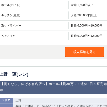
ホール(バイト)
時給 1,500円以上
キッチン(社員)
月給 280,000円以上
送りドライバー
日給 6,000円〜10,000円
ヘアメイク
日給 9,000円〜12,000円
求人詳細を見る
上野 蓮(レン)
【働くなら、稼げる有名店へ】ホール社員38万～！週休2日＆寮完
中
上野
エリア
各線「上野駅」より徒歩5分「上野広小路駅」より徒歩3分 アクセ