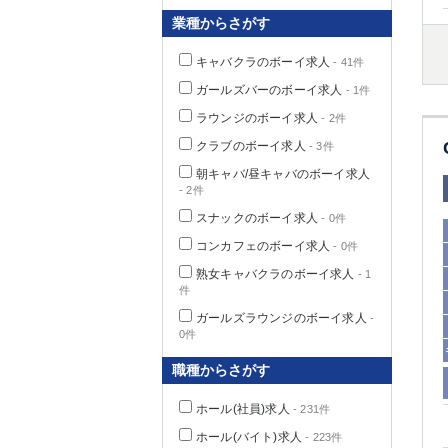
業種からさがす
キャバクラのボーイ求人
- 41件
千葉県
ガールズバーのボーイ求人
- 1件
ラウンジのボーイ求人
- 2件
クラブのボーイ求人
- 3件
朝キャバ/昼キャバのボーイ求人
- 2件
栃木県
スナックのボーイ求人
- 0件
コンカフェのボーイ求人
- 0件
茨城県
熟女キャバクラのボーイ求人
- 1
件
群馬県
ガールズラウンジのボーイ求人
-
0件
職種からさがす
ホール(社員)求人
- 231件
ホール(バイト)求人
- 223件