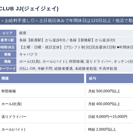
CLUB JJ(ジェイジェイ)
＜お給料手渡し◎＞土日祝日休みで年間休日は120日以上！他店で
銀座
エリア
各線【銀座駅】から徒歩8分／各線【新橋駅】から徒歩3分
最寄り駅
【土曜・日曜・祝日定休】 [ア]シフト制 [社]完全週休2日制 ■年間休
時間/休日
キャバクラ
業種
ホール(社員), ホール(バイト), 幹部候補, 送りドライバー, キッチン(社
職種
日払いOK, 年齢不問, 経験者優遇, 未経験者歓迎, 中高年歓迎
キーワード
職種
給与
幹部候補
月給 500,000円以上
ホール(社員)
月給 400,000円以上
送りドライバー
日給 9,000円〜15,000円
ホール(バイト)
時給 2,000円以上