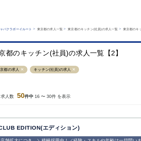
MENU
エリアから探す
関西版
業種から探す
銀座
上野
六本木
池袋
>
>
>
ャバクラボーイルート
東京都の求人一覧
東京都のキッチン(社員)の求人一覧
東京都のキッ
職種から探す
特徴から探す
歌舞伎町
吉祥寺
練馬
渋谷
運営者情報
キャバクラボーイルートとは？
錦糸町
秋葉原
八王子
恵比寿
サイトマップ
京都のキッチン(社員)の求人一覧【2】
立川
千葉中央
門前仲町
町田
横須賀中央
調布
蒲田
北千住
東京都の求人
キッチン(社員)の求人
大山
赤坂
高円寺
赤羽
蒲田東口
多摩センター
立川（南口）
新宿
西葛西
中野
葛西
府中
50
当求人数
件中
16 〜 30件 を表示
ひばりヶ丘（北
学芸大学
吉祥寺（南口／
小作・羽村・
口）
公園口）
生エリア
吉祥寺（北口／
四谷
錦糸町南口
下北沢・経堂
東口）
成増駅徒歩3分
①JR埼京線
三軒茶屋（南
①歌舞伎町 
の好立地！
「赤羽駅」から
口）
新宿 ③新宿
CLUB EDITION(エディション)
徒歩2分 ②東
丁目 ④西武
京メトロ南北線
宿
店舗拡大につき…＼積極採用中！／経験・スキルや年齢は一切問い
「赤羽岩淵駅」