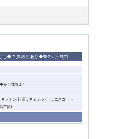
掃なし◆全員送りあり◆寮2ケ月無料
り ◆長期休暇あり
, キッチン(社員), キャッシャー, エスコート
中高年歓迎