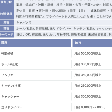
最寄り駅
葉原・錦糸町・神田・新橋 横浜・川崎・大宮・千葉への送り対応
定休日：日曜 ▼正社員 ・週休2日制（日曜＋1日） ・連休取得可 
時間/休日
時間が”8時間程度”と プライベートを大切にしながら 働くことがで
キャバクラ
業種
ホール(社員), 幹部候補, 送りドライバー, キッチン(社員), キャッシャ
職種
日払いOK, 寮完備, 送りあり, 年齢不問, 経験者優遇, 未経験者歓迎, 
キーワード
職種
給与
幹部候補
月給 550,000円以上
ホール(社員)
月給 380,000円以上
ソムリエ
月給 350,000円以上
キッチン(社員)
月給 260,000円以上
キャッシャー
月給 300,000円以上
送りドライバー
日給 8,100円〜9,000円