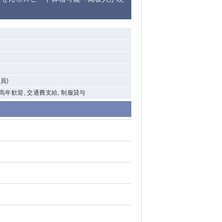
清瀬（南口）
大泉学園
水道橋
祖師ヶ谷大蔵
員)
西麻布
中高年歓迎, 交通費支給, 制服貸与
本厚木
橋本
元住吉
相模原
草加
草
北浦和（西口）