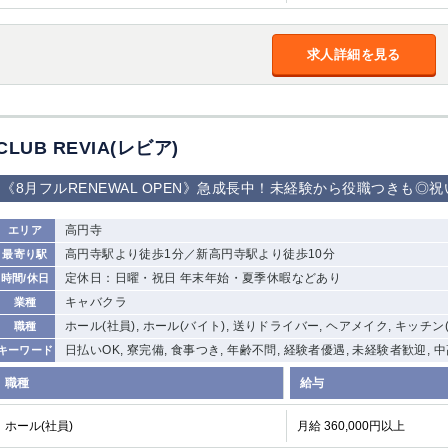
加松原＞
春日部
川口
蕨
求人詳細を見る
船橋
津田沼
成田
千葉
佐倉
柏（西口）
木更津
柏（東口）
茂原
松戸
八千代台
本八幡
CLUB REVIA(レビア)
浦安
《8月フルRENEWAL OPEN》急成長中！未経験から役職つきも◎
宇都宮
小山
東武宇都宮（宇
都宮西口）
高円寺
エリア
高円寺駅より徒歩1分／新高円寺駅より徒歩10分
最寄り駅
土浦
ひたち野うしく
定休日：日曜・祝日 年末年始・夏季休暇などあり
時間/休日
キャバクラ
業種
高崎
館林
ホール(社員), ホール(バイト), 送りドライバー, ヘアメイク, キッチン
職種
日払いOK, 寮完備, 食事つき, 年齢不問, 経験者優遇, 未経験者歓迎, 
キーワード
0
職種
給与
選択した内容で設定
該当求人
件
ホール(社員)
月給 360,000円以上