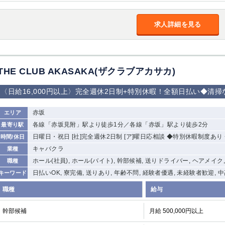
求人詳細を見る
THE CLUB AKASAKA(ザクラブアカサカ)
〈日給16,000円以上〉完全週休2日制+特別休暇！全額日払い◆清
赤坂
エリア
各線「赤坂見附」駅より徒歩1分／各線「赤坂」駅より徒歩2分
最寄り駅
日曜日・祝日 [社]完全週休2日制 [ア]曜日応相談 ◆特別休暇制度あ
時間/休日
キャバクラ
業種
ホール(社員), ホール(バイト), 幹部候補, 送りドライバー, ヘアメイク
職種
日払いOK, 寮完備, 送りあり, 年齢不問, 経験者優遇, 未経験者歓迎, 
キーワード
職種
給与
幹部候補
月給 500,000円以上