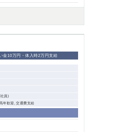
西船橋
下総中山
東金
祝い金10万円・体入時2万円支給
(社員)
中高年歓迎, 交通費支給