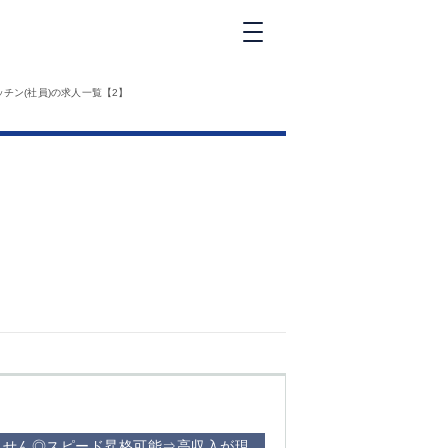
新橋
チン(社員)の求人一覧【2】
大和
神田
五反田
①六本木 ②西
麻布
品川
浜松町
中目黒
福
自由が丘
金町（北口）
②
①歌舞伎町 ②
三
新宿 ③西部新
新
宿 ③東新宿
ません◎スピード昇格可能⇒高収入が現