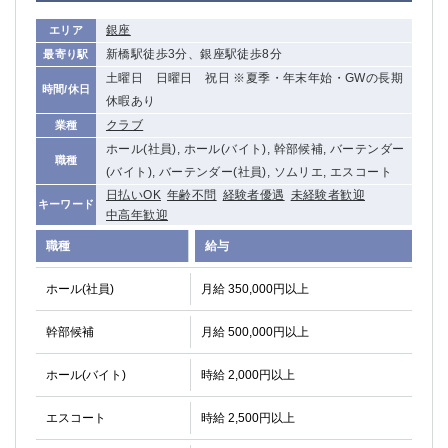
銀座
エリア
新橋駅徒歩3分、銀座駅徒歩8分
最寄り駅
土曜日 日曜日 祝日 ※夏季・年末年始・GWの長期
時間/休日
休暇あり
クラブ
業種
ホール(社員), ホール(バイト), 幹部候補, バーテンダー
職種
(バイト), バーテンダー(社員), ソムリエ, エスコート
日払いOK
年齢不問
経験者優遇
未経験者歓迎
キーワード
中高年歓迎
職種
給与
ホール(社員)
月給 350,000円以上
幹部候補
月給 500,000円以上
ホール(バイト)
時給 2,000円以上
エスコート
時給 2,500円以上