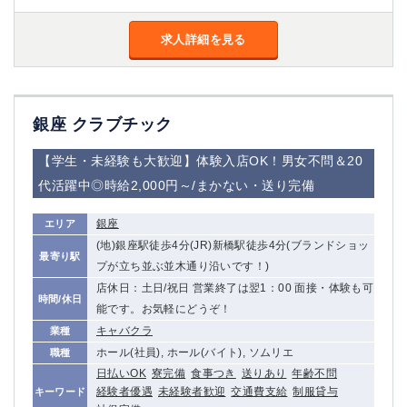
金町
大井町
大泉学園
下赤塚
求人詳細を見る
竹ノ塚
三鷹
亀戸
水道橋
荻窪
浅草
新小岩
幡ヶ谷
銀座 クラブチック
祖師ヶ谷大蔵
小岩
【学生・未経験も大歓迎】体験入店OK！男女不問＆20
湯島
久米川
代活躍中◎時給2,000円～/まかない・送り完備
市川
西麻布
五井
銀座
エリア
(地)銀座駅徒歩4分(JR)新橋駅徒歩4分(ブランドショッ
神奈川県
最寄り駅
プが立ち並ぶ並木通り沿いです！)
関内
横浜
店休日：土日/祝日 営業終了は翌1：00 面接・体験も可
時間/休日
能です。お気軽にどうぞ！
川崎
溝の口
キャバクラ
業種
本厚木
新横浜
ホール(社員), ホール(バイト), ソムリエ
職種
藤沢
平塚
日払いOK
寮完備
食事つき
送りあり
年齢不問
武蔵小杉
橋本
経験者優遇
未経験者歓迎
交通費支給
制服貸与
キーワード
小田原
横浜・桜木町