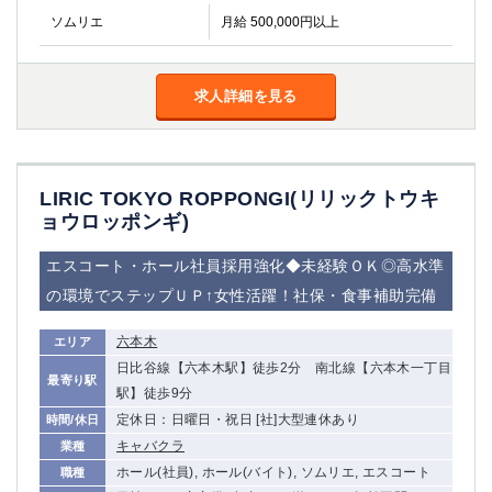
ソムリエ
月給 500,000円以上
求人詳細を見る
LIRIC TOKYO ROPPONGI(リリックトウキ
ョウロッポンギ)
エスコート・ホール社員採用強化◆未経験ＯＫ◎高水準
の環境でステップＵＰ↑女性活躍！社保・食事補助完備
六本木
エリア
日比谷線【六本木駅】徒歩2分 南北線【六本木一丁目
最寄り駅
駅】徒歩9分
定休日：日曜日・祝日 [社]大型連休あり
時間/休日
キャバクラ
業種
ホール(社員), ホール(バイト), ソムリエ, エスコート
職種