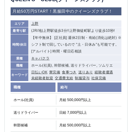
月給50万円START！黒服田中のクイーンズクラブ！
上野
エリア
(JR/地)上野駅徒歩3分!!上野御徒町駅より徒歩10秒!
最寄り駅
【年中無休】 [正社員] 週休2日制・有給(消化は絶対) ※
シフト制で回しているので "土・日休み"も可能です。
時間/休日
[アルバイト] 時間・曜日応相談
キャバクラ
業種
ホール(社員), 幹部候補, 送りドライバー, ソムリエ
職種
日払いOK
寮完備
食事つき
送りあり
経験者優遇
キーワード
未経験者歓迎
交通費支給
制服貸与
社保完備
職種
給与
ホール(社員)
月給 500,000円以上
送りドライバー
日給 7,000円以上
幹部候補
月給 500,000円以上