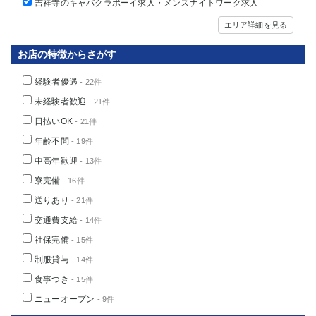
吉祥寺のキャバクラボーイ求人・メンズナイトワーク求人
エリア詳細を見る
お店の特徴からさがす
経験者優遇
- 22件
未経験者歓迎
- 21件
日払いOK
- 21件
年齢不問
- 19件
中高年歓迎
- 13件
寮完備
- 16件
送りあり
- 21件
交通費支給
- 14件
社保完備
- 15件
制服貸与
- 14件
食事つき
- 15件
ニューオープン
- 9件