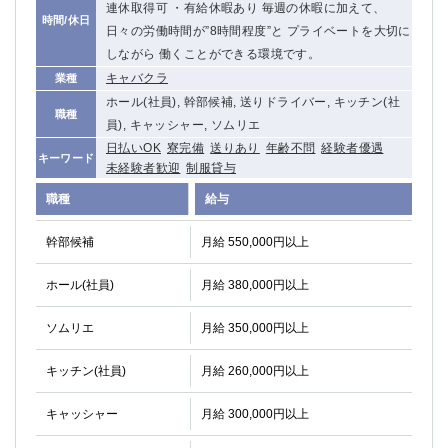
連休取得可 ・有給休暇あり 毎週の休暇に加えて、
時間/休日
日々の労働時間が”8時間程度”と プライベートを大切に
しながら 働くことができる環境です。
キャバクラ
業種
ホール(社員), 幹部候補, 送りドライバー, キッチン(社
職種
員), キャッシャー, ソムリエ
日払いOK
寮完備
送りあり
年齢不問
経験者優遇
キーワード
未経験者歓迎
制服貸与
職種
給与
幹部候補
月給 550,000円以上
ホール(社員)
月給 380,000円以上
ソムリエ
月給 350,000円以上
キッチン(社員)
月給 260,000円以上
キャッシャー
月給 300,000円以上