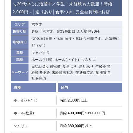
赤坂
高円寺
＼20代中心に活躍中／学生・未経験も大歓迎！時給
赤羽
品川
2,000円～│送りあり│食事つき│完全会員制のお店
蒲田東口
多摩センター
立川（南口）
新宿
六本木
エリア
浜松町
西葛西
各線「六本木」駅(3番出口)より徒歩30秒
最寄り駅
中野
{定休日}日曜・祝日 面接・体験も可能です。お気軽に
葛西
時間/休日
どうぞ！
府中
中目黒
キャバクラ
業種
ひばりヶ丘（北口）
学芸大学
ホール(社員), ホール(バイト), ソムリエ
職種
吉祥寺（南口／公園口）
小作・羽村・福生エリア
日払いOK
寮完備
食事つき
送りあり
年齢不問
自由が丘
吉祥寺（北口／東口）
経験者優遇
未経験者歓迎
交通費支給
制服貸与
キーワード
四谷
錦糸町南口
社保完備
下北沢・経堂
金町（北口）
職種
給与
成増駅徒歩3分の好立地！
①JR埼京線「赤羽駅」から徒歩2分 ②
三軒茶屋（南口）
①歌舞伎町 ②新宿 ③新宿三丁目 ④
ホール(バイト)
時給 2,000円以上
①歌舞伎町 ②新宿 ③西部新宿 ③東新宿
①歌舞伎町 ②新宿
①銀座 ②新橋
錦糸町(南口)
ホール(社員)
月給 400,000円〜600,000円
蒲田(西口)
清瀬（南口）
ソムリエ
月給 380,000円以上
①東武練馬 ②成増・板橋 ③大山 ②池袋
池袋東口