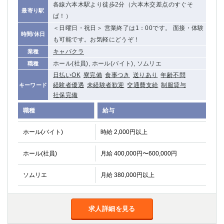
各線六本木駅より徒歩2分（六本木交差点のすぐそ
船橋
津田沼
最寄り駅
ば！）
成田
千葉
＜日曜日・祝日＞ 営業終了は1：00です。 面接・体験
西船橋
佐倉
時間/休日
も可能です。お気軽にどうぞ！
柏（西口）
木更津
キャバクラ
業種
柏（東口）
下総中山
ホール(社員), ホール(バイト), ソムリエ
職種
茂原
松戸
日払いOK
寮完備
食事つき
送りあり
年齢不問
八千代台
本八幡
経験者優遇
未経験者歓迎
交通費支給
制服貸与
キーワード
東金
浦安
社保完備
職種
給与
栃木県
ホール(バイト)
時給 2,000円以上
宇都宮
小山
東武宇都宮（宇都宮西口）
ホール(社員)
月給 400,000円〜600,000円
茨城県
ソムリエ
月給 380,000円以上
土浦
ひたち野うしく
求人詳細を見る
群馬県