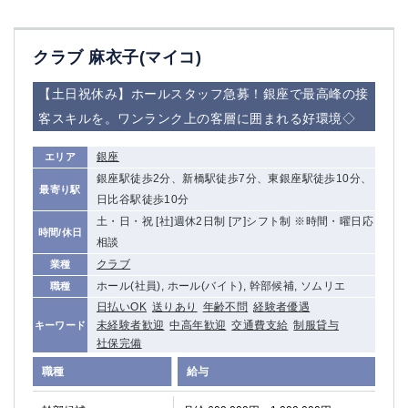
高崎
館林
クラブ 麻衣子(マイコ)
0
選択した内容で設定
該当求人
件
【土日祝休み】ホールスタッフ急募！銀座で最高峰の接
客スキルを。ワンランク上の客層に囲まれる好環境◇
銀座
エリア
銀座駅徒歩2分、新橋駅徒歩7分、東銀座駅徒歩10分、
最寄り駅
日比谷駅徒歩10分
土・日・祝 [社]週休2日制 [ア]シフト制 ※時間・曜日応
時間/休日
相談
クラブ
業種
ホール(社員), ホール(バイト), 幹部候補, ソムリエ
職種
日払いOK
送りあり
年齢不問
経験者優遇
未経験者歓迎
中高年歓迎
交通費支給
制服貸与
キーワード
社保完備
職種
給与