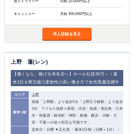
送りドライバー
日給 10,000円以上
キャッシャー
月給 300,000円以上
求人詳細を見る
上野 蓮(レン)
【働くなら、稼げる有名店へ】ホール社員38万～！週
休2日＆寮完備◎柔軟性の高い働き方で女性黒服活躍中
上野
エリア
各線「上野駅」より徒歩5分「上野広小路駅」より徒歩
3分 アクセス抜群☆新宿・渋谷・池袋・恵比寿・六本
最寄り駅
木・秋葉原・錦糸町・神田・新橋 横浜・川崎・大
宮・千葉への送り対応も可能です。
定休日：日曜 ▼正社員 ・週休2日制（日曜＋1日） ・