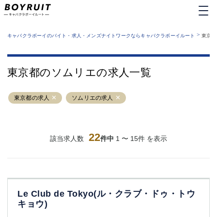
MENU
エリアから探す
関西版
>
業種から探す
キャバクラボーイのバイト・求人・メンズナイトワークならキャバクラボーイルート
東京都
職種から探す
東京都
特徴から探す
運営者情報
銀座
上野
キャバクラボーイルートとは？
東京都のソムリエの求人一覧
サイトマップ
六本木
池袋
新橋
歌舞伎町
東京都の求人
ソムリエの求人
吉祥寺
練馬
渋谷
大和
錦糸町
秋葉原
八王子
22
恵比寿
該当求人数
件中
1 〜 15件 を表示
神田
立川
千葉中央
門前仲町
町田
五反田
横須賀中央
調布
Le Club de Tokyo(ル・クラブ・ドゥ・トウ
蒲田
北千住
キョウ)
①六本木 ②西麻布
大山