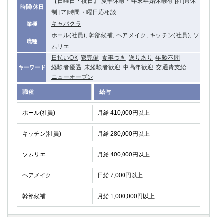
【日曜日・祝日】 夏季休暇・年末年始休暇有 [社]週休
時間/休日
制 [ア]時間・曜日応相談
キャバクラ
業種
ホール(社員), 幹部候補, ヘアメイク, キッチン(社員), ソ
職種
ムリエ
日払いOK
寮完備
食事つき
送りあり
年齢不問
経験者優遇
未経験者歓迎
中高年歓迎
交通費支給
キーワード
ニューオープン
職種
給与
ホール(社員)
月給 410,000円以上
キッチン(社員)
月給 280,000円以上
ソムリエ
月給 400,000円以上
ヘアメイク
日給 7,000円以上
幹部候補
月給 1,000,000円以上