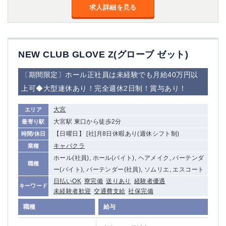
求人詳細を見る
NEW CLUB GLOVE Z(グローブ ゼット)
〔期間限定〕ホール正社員は未経験でも月給40万円以
上可◆大型連休あり！完全週休2日制！賞与あり！
大宮
エリア
大宮駅 東口から徒歩2分
最寄り駅
【日曜日】 [社]月8日休暇あり(週休シフト制)
時間/休日
キャバクラ
業種
ホール(社員), ホール(バイト), ヘアメイク, バーテンダ
職種
ー(バイト), バーテンダー(社員), ソムリエ, エスコート
日払いOK
寮完備
送りあり
経験者優遇
キーワード
未経験者歓迎
交通費支給
社保完備
職種
給与