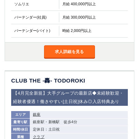
ソムリエ
月給 400,000円以上
バーテンダー(社員)
月給 300,000円以上
バーテンダー(バイト)
時給 2,000円以上
求人詳細を見る
CLUB THE -轟- TODOROKI
【4月完全新規】大手グループの最新店◆未経験歓迎・
経験者優遇！働きやすい[土日祝]休み◎入店特典あり
銀座
エリア
銀座駅・新橋駅 徒歩4分
最寄り駅
定休日：土日祝
時間/休日
クラブ
業種