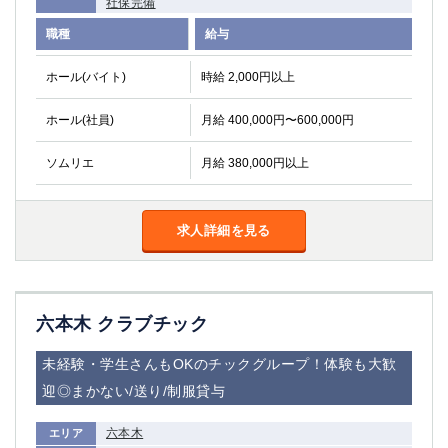
社保完備
関内・馬車道・日ノ出町
武蔵新城
職種
給与
元住吉
茅ヶ崎
戸塚
たまプラーザ
ホール(バイト)
時給 2,000円以上
大船
相模原
厚木
横須賀
ホール(社員)
月給 400,000円〜600,000円
桜木町
ソムリエ
月給 380,000円以上
埼玉県
大宮
南越谷
求人詳細を見る
志木
川越
草加
南浦和
所沢
熊谷
六本木 クラブチック
獨協大学前＜草加松原＞
北浦和（西口）
春日部
川口
未経験・学生さんもOKのチックグループ！体験も大歓
蕨
迎◎まかない/送り/制服貸与
千葉県
六本木
エリア