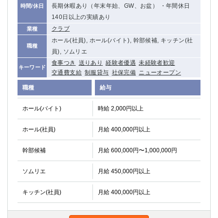
長期休暇あり（年末年始、GW、お盆） ・年間休日
時間/休日
140日以上の実績あり
クラブ
業種
ホール(社員), ホール(バイト), 幹部候補, キッチン(社
職種
員), ソムリエ
食事つき
送りあり
経験者優遇
未経験者歓迎
キーワード
交通費支給
制服貸与
社保完備
ニューオープン
職種
給与
ホール(バイト)
時給 2,000円以上
ホール(社員)
月給 400,000円以上
幹部候補
月給 600,000円〜1,000,000円
ソムリエ
月給 450,000円以上
キッチン(社員)
月給 400,000円以上