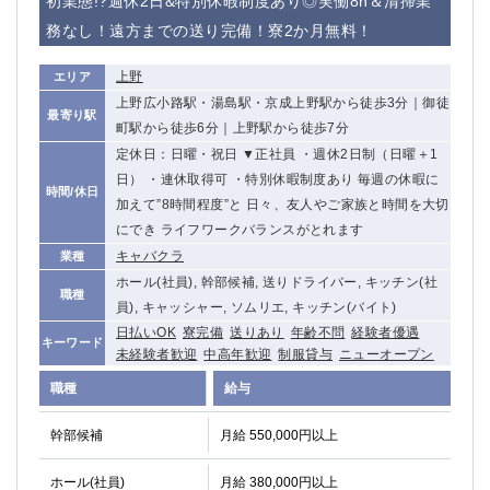
初業態!?週休2日&特別休暇制度あり◎実働8h＆清掃業
務なし！遠方までの送り完備！寮2か月無料！
上野
エリア
上野広小路駅・湯島駅・京成上野駅から徒歩3分｜御徒
最寄り駅
町駅から徒歩6分｜上野駅から徒歩7分
定休日：日曜・祝日 ▼正社員 ・週休2日制（日曜＋1
日） ・連休取得可 ・特別休暇制度あり 毎週の休暇に
時間/休日
加えて”8時間程度”と 日々、友人やご家族と時間を大切
にでき ライフワークバランスがとれます
キャバクラ
業種
ホール(社員), 幹部候補, 送りドライバー, キッチン(社
職種
員), キャッシャー, ソムリエ, キッチン(バイト)
日払いOK
寮完備
送りあり
年齢不問
経験者優遇
キーワード
未経験者歓迎
中高年歓迎
制服貸与
ニューオープン
職種
給与
幹部候補
月給 550,000円以上
ホール(社員)
月給 380,000円以上