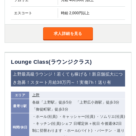
ソムリエ
月給 400,000円以上
エスコート
時給 2,000円以上
求人詳細を見る
Lounge Class(ラウンジクラス)
上野最高級ラウンジ！若くても稼げる！新店舗拡大につ
き急募！スタート月給38万円～！実働7h！送り有
上野
エリア
各線「上野駅」徒歩5分 「上野広小路駅」徒歩3分
最寄り駅
「御徒町駅」徒歩3分
・ホール(社員) ・キャッシャー(社員) ・ソムリエ(社員)
・キッチン(社員)シェフ 日曜定休＋祝日 今後週休2日
時間/休日
制に切替わります ・ホール(バイト) ・バーテン ・送り