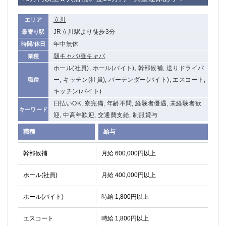
立川
エリア
JR立川駅より徒歩3分
最寄り駅
年中無休
時間/休日
朝キャバ/昼キャバ
業種
ホール(社員), ホール(バイト), 幹部候補, 送りドライバ
ー, キッチン(社員), バーテンダー(バイト), エスコート,
職種
キッチン(バイト)
日払いOK, 寮完備, 年齢不問, 経験者優遇, 未経験者歓
キーワード
迎, 中高年歓迎, 交通費支給, 制服貸与
職種
給与
幹部候補
月給 600,000円以上
ホール(社員)
月給 400,000円以上
ホール(バイト)
時給 1,800円以上
エスコート
時給 1,800円以上