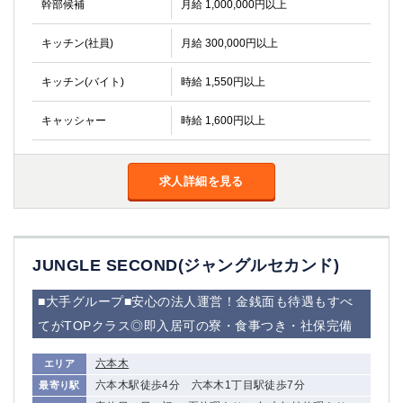
幹部候補
月給 1,000,000円以上
キッチン(社員)
月給 300,000円以上
キッチン(バイト)
時給 1,550円以上
キャッシャー
時給 1,600円以上
求人詳細を見る
JUNGLE SECOND(ジャングルセカンド)
■大手グループ■安心の法人運営！金銭面も待遇もすべ
てがTOPクラス◎即入居可の寮・食事つき・社保完備
六本木
エリア
六本木駅徒歩4分 六本木1丁目駅徒歩7分
最寄り駅