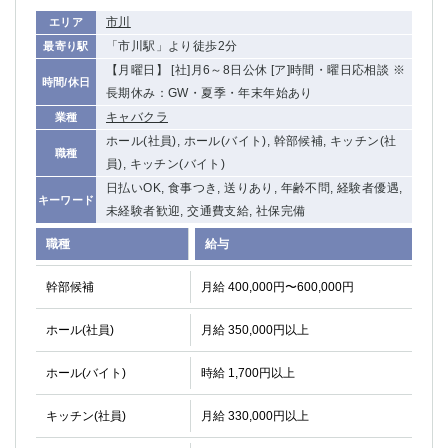
市川
エリア
「市川駅」より徒歩2分
最寄り駅
【月曜日】 [社]月6～8日公休 [ア]時間・曜日応相談 ※
時間/休日
長期休み：GW・夏季・年末年始あり
キャバクラ
業種
ホール(社員), ホール(バイト), 幹部候補, キッチン(社
職種
員), キッチン(バイト)
日払いOK, 食事つき, 送りあり, 年齢不問, 経験者優遇,
キーワード
未経験者歓迎, 交通費支給, 社保完備
職種
給与
幹部候補
月給 400,000円〜600,000円
ホール(社員)
月給 350,000円以上
ホール(バイト)
時給 1,700円以上
キッチン(社員)
月給 330,000円以上