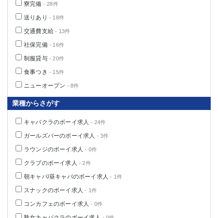
寮完備
- 28件
送りあり
- 18件
交通費支給
- 13件
社保完備
- 16件
制服貸与
- 20件
食事つき
- 15件
ニューオープン
- 8件
業種からさがす
キャバクラのボーイ求人
- 24件
ガールズバーのボーイ求人
- 3件
ラウンジのボーイ求人
- 0件
クラブのボーイ求人
- 2件
朝キャバ/昼キャバのボーイ求人
- 1件
スナックのボーイ求人
- 1件
コンカフェのボーイ求人
- 0件
熟女キャバクラのボーイ求人
- 0件