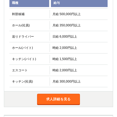
職種
給与
高崎
館林
幹部候補
月給 500,000円以上
0
選択した内容で設定
該当求人
件
ホール(社員)
月給 350,000円以上
送りドライバー
日給 6,000円以上
ホール(バイト)
時給 2,000円以上
キッチン(バイト)
時給 1,500円以上
エスコート
時給 2,000円以上
キッチン(社員)
月給 300,000円以上
求人詳細を見る