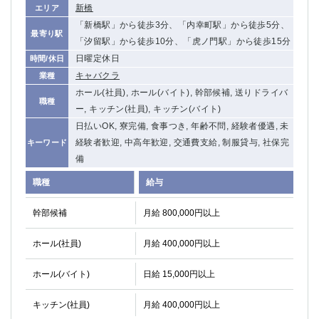
新橋
エリア
「新橋駅」から徒歩3分、「内幸町駅」から徒歩5分、
最寄り駅
「汐留駅」から徒歩10分、「虎ノ門駅」から徒歩15分
日曜定休日
時間/休日
キャバクラ
業種
ホール(社員), ホール(バイト), 幹部候補, 送りドライバ
職種
ー, キッチン(社員), キッチン(バイト)
日払いOK, 寮完備, 食事つき, 年齢不問, 経験者優遇, 未
経験者歓迎, 中高年歓迎, 交通費支給, 制服貸与, 社保完
キーワード
備
職種
給与
幹部候補
月給 800,000円以上
ホール(社員)
月給 400,000円以上
ホール(バイト)
日給 15,000円以上
キッチン(社員)
月給 400,000円以上