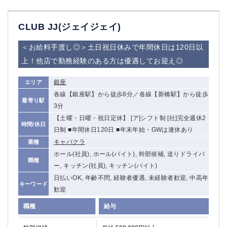
CLUB JJ(ジェイジェイ)
＜お給料手渡し◎＞土日祝日休みで年間休日は120日以
上！他店で勤務経験のある方は優遇してお迎え◎
銀座
エリア
各線【銀座駅】から徒歩8分／各線【新橋駅】から徒歩
最寄り駅
3分
【土曜・日曜・祝日定休】 [ア]シフト制 [社]完全週休2
時間/休日
日制 ■年間休日120日 ■年末年始・GWは連休あり
キャバクラ
業種
ホール(社員), ホール(バイト), 幹部候補, 送りドライバ
職種
ー, キッチン(社員), キッチン(バイト)
日払いOK, 年齢不問, 経験者優遇, 未経験者歓迎, 中高年
キーワード
歓迎
職種
給与