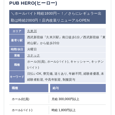
赤坂
高円寺
PUB HERO(ヒーロー)
赤羽
品川
＼ホールバイト時給1800円～！／さらにレギュラー出
蒲田東口
多摩センター
勤は時給2000円！店内改装リニューアルOPEN
立川（南口）
新宿
浜松町
西葛西
久米川
エリア
中野
葛西
西武新宿線『久米川駅』南口徒歩1分／西武新宿線『東
府中
中目黒
最寄り駅
村山駅』から徒歩20分
ひばりヶ丘（北口）
学芸大学
火曜日
時間/休日
吉祥寺（南口／公園口）
小作・羽村・福生エリア
スナック
業種
自由が丘
吉祥寺（北口／東口）
ホール(社員), ホール(バイト), キャッシャー, キッチン
職種
四谷
錦糸町南口
(バイト)
下北沢・経堂
金町（北口）
日払いOK, 寮完備, 送りあり, 年齢不問, 経験者優遇, 未
キーワード
成増駅徒歩3分の好立地！
①JR埼京線「赤羽駅」から徒歩2分 ②
経験者歓迎, 中高年歓迎, 制服貸与
三軒茶屋（南口）
①歌舞伎町 ②新宿 ③新宿三丁目 ④
職種
給与
①歌舞伎町 ②新宿 ③西部新宿 ③東新宿
①歌舞伎町 ②新宿
①銀座 ②新橋
錦糸町(南口)
ホール(社員)
月給 300,000円以上
蒲田(西口)
清瀬（南口）
ホール(バイト)
時給 1,800円以上
①東武練馬 ②成増・板橋 ③大山 ②池袋
池袋東口