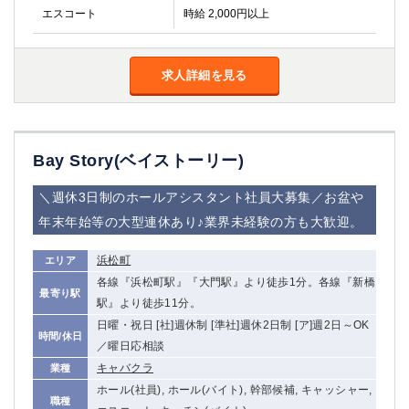
エスコート
時給 2,000円以上
求人詳細を見る
Bay Story(ベイストーリー)
＼週休3日制のホールアシスタント社員大募集／お盆や
年末年始等の大型連休あり♪業界未経験の方も大歓迎。
浜松町
エリア
各線『浜松町駅』『大門駅』より徒歩1分。各線『新橋
最寄り駅
駅』より徒歩11分。
日曜・祝日 [社]週休制 [準社]週休2日制 [ア]週2日～OK
時間/休日
／曜日応相談
キャバクラ
業種
ホール(社員), ホール(バイト), 幹部候補, キャッシャー,
職種