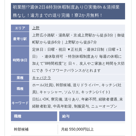
初業態!?週休2日&特別休暇制度あり◎実働8h＆清掃業
務なし！遠方までの送り完備！寮2か月無料！
上野
エリア
上野広小路駅・湯島駅・京成上野駅から徒歩3分｜御徒
最寄り駅
町駅から徒歩6分｜上野駅から徒歩7分
定休日：日曜・祝日 ▼正社員 ・週休2日制（日曜＋1
日） ・連休取得可 ・特別休暇制度あり 毎週の休暇に
時間/休日
加えて”8時間程度”と 日々、友人やご家族と時間を大切
にでき ライフワークバランスがとれます
キャバクラ
業種
ホール(社員), 幹部候補, 送りドライバー, キッチン(社
職種
員), キャッシャー, ソムリエ, キッチン(バイト)
日払いOK, 寮完備, 送りあり, 年齢不問, 経験者優遇, 未
キーワード
経験者歓迎, 中高年歓迎, 制服貸与, ニューオープン
職種
給与
幹部候補
月給 550,000円以上