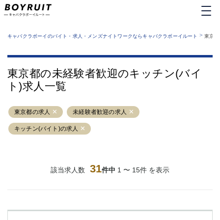
MENU
エリアから探す
関西版
>
業種から探す
キャバクラボーイのバイト・求人・メンズナイトワークならキャバクラボーイルート
東京都
職種から探す
東京都
特徴から探す
運営者情報
銀座
上野
キャバクラボーイルートとは？
東京都の未経験者歓迎のキッチン(バイ
サイトマップ
六本木
池袋
ト)求人一覧
新橋
歌舞伎町
吉祥寺
練馬
東京都の求人
渋谷
未経験者歓迎の求人
大和
錦糸町
秋葉原
キッチン(バイト)の求人
八王子
恵比寿
神田
立川
千葉中央
門前仲町
31
該当求人数
件中
1 〜 15件 を表示
町田
五反田
横須賀中央
調布
蒲田
北千住
①六本木 ②西麻布
大山