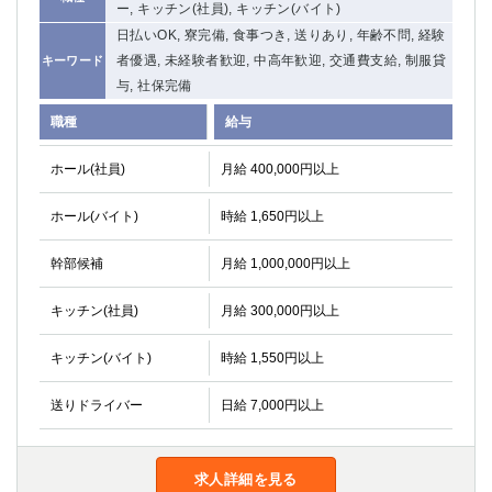
ー, キッチン(社員), キッチン(バイト)
関内・馬車道・日ノ出町
武蔵新城
日払いOK, 寮完備, 食事つき, 送りあり, 年齢不問, 経験
元住吉
茅ヶ崎
者優遇, 未経験者歓迎, 中高年歓迎, 交通費支給, 制服貸
キーワード
戸塚
たまプラーザ
与, 社保完備
大船
相模原
職種
給与
厚木
横須賀
桜木町
ホール(社員)
月給 400,000円以上
埼玉県
ホール(バイト)
時給 1,650円以上
大宮
南越谷
幹部候補
月給 1,000,000円以上
志木
川越
草加
南浦和
キッチン(社員)
月給 300,000円以上
所沢
熊谷
キッチン(バイト)
時給 1,550円以上
獨協大学前＜草加松原＞
北浦和（西口）
春日部
川口
送りドライバー
日給 7,000円以上
蕨
千葉県
求人詳細を見る