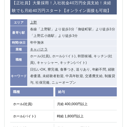
【正社員】大量採用！入社祝金40万円全員支給！未経
験でも月給40万円スタート【オンライン面接も可能】
上野
エリア
各線「上野駅」より徒歩3分「御徒町駅」より徒歩3分
最寄り駅
「上野広小路駅」より徒歩3分
年中無休
時間/休日
キャバクラ
業種
ホール(社員), ホール(バイト), 幹部候補, キッチン(社
職種
員), キャッシャー, キッチン(バイト)
日払いOK, 寮完備, 食事つき, 送りあり, 年齢不問, 経験
者優遇, 未経験者歓迎, 中高年歓迎, 交通費支給, 制服貸
キーワード
与, 社保完備, ニューオープン
職種
給与
ホール(社員)
月給 400,000円以上
ホール(バイト)
時給 1,800円以上