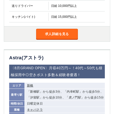
送りドライバー
日給 10,000円以上
キッチン(バイト)
日給 15,000円以上
求人詳細を見る
Astra(アストラ)
〈8月GRAND OPEN〉月収40万円～！40代～50代も積
極採用中◎空きポスト多数＆経験者優遇！
新橋
エリア
「新橋駅」から徒歩3分、「内幸町駅」から徒歩5分、
最寄り駅
「汐留駅」から徒歩10分、「虎ノ門駅」から徒歩15分
日曜定休日
時間/休日
キャバクラ
業種