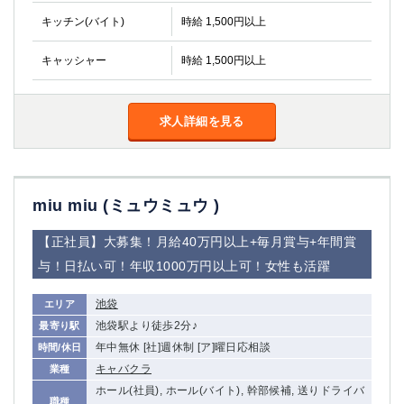
金町
大井町
キッチン(バイト)
時給 1,500円以上
大泉学園
下赤塚
竹ノ塚
三鷹
キャッシャー
時給 1,500円以上
亀戸
水道橋
荻窪
浅草
新小岩
幡ヶ谷
求人詳細を見る
祖師ヶ谷大蔵
小岩
湯島
久米川
市川
西麻布
miu miu (ミュウミュウ )
五井
【正社員】大募集！月給40万円以上+毎月賞与+年間賞
神奈川県
与！日払い可！年収1000万円以上可！女性も活躍
関内
横浜
池袋
エリア
川崎
溝の口
池袋駅より徒歩2分♪
最寄り駅
本厚木
新横浜
年中無休 [社]週休制 [ア]曜日応相談
時間/休日
藤沢
平塚
キャバクラ
業種
武蔵小杉
橋本
ホール(社員), ホール(バイト), 幹部候補, 送りドライバ
小田原
横浜・桜木町
職種