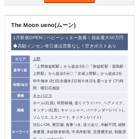
The Moon ueno(ムーン)
1月新規OPEN◇ベビーシッター急募！祝金最大50万円
◆高額インセン有◎違法営業なし！空きポストあり
上野
エリア
『上野御徒町駅』から徒歩3分◇『御徒町駅・湯島駅・
最寄り駅
上野駅』から徒歩5分◇『京成上野駅』から徒歩2分
年中無休 (社)完全週休2日制※休日を選べます (ア)時
時間/休日
間・曜日応相談
キャバクラ
業種
ホール(社員), 幹部候補, 送りドライバー, ヘアメイク,
キッチン(社員), キャッシャー, バーテンダー(バイト),
職種
ソムリエ, エスコート, キッチン(バイト)
日払いOK, 寮完備, 食事つき, 送りあり, 年齢不問, 経験
者優遇, 未経験者歓迎, 中高年歓迎, 交通費支給, 制服貸
キーワード