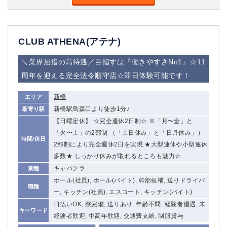
船橋
津田沼
成田
千葉
西船橋
佐倉
CLUB ATHENA(アテナ)
柏（西口）
木更津
柏（東口）
下総中山
＼業界屈指の高待遇／目指すは『働きやすさNo1』☆11
茂原
松戸
周年を迎える完全法令順守店☆即日体験可能です！
八千代台
本八幡
東金
浦安
新橋
エリア
新橋駅烏森口より徒歩1分♪
最寄り駅
栃木県
【日曜定休】 ☆完全週休2日制☆ ※「月〜金」と
「火〜土」の2部制 （「土日休み」と「日月休み」）
宇都宮
小山
時間/休日
2部制により完全週休2日を実現 ★大型連休や小型連休
東武宇都宮（宇都宮西口）
多数★ しっかり休みが取れるところも魅力☆
キャバクラ
業種
茨城県
ホール(社員), ホール(バイト), 幹部候補, 送りドライバ
職種
ー, キッチン(社員), エスコート, キッチン(バイト)
土浦
ひたち野うしく
日払いOK, 寮完備, 送りあり, 年齢不問, 経験者優遇, 未
キーワード
経験者歓迎, 中高年歓迎, 交通費支給, 制服貸与
群馬県