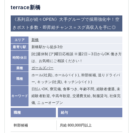
terrace新橋
《系列店が続々OPEN》大手グループで採用強化中！空
きポスト多数・即昇給チャンス＝スグ高収入を手に◎
新橋
エリア
新橋駅から徒歩3分
最寄り駅
[社]週休制 [ア]曜日応相談 ※週2日～3日からOK 働き方
時間/休日
は、お気軽にご相談ください！
ガールズバー
業種
ホール(社員), ホール(バイト), 幹部候補, 送りドライバ
職種
ー, キッチン(社員), キッチン(バイト)
日払いOK, 寮完備, 食事つき, 年齢不問, 経験者優遇, 未
経験者歓迎, 中高年歓迎, 交通費支給, 制服貸与, 社保完
キーワード
備, ニューオープン
職種
給与
幹部候補
月給 800,000円以上