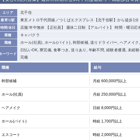
から徒歩10分
①歌舞伎町 ②
①銀座 ②新橋
錦糸町(南口)
蒲田(西口)
北千住
エリア
新宿
東京メトロ千代田線／つくばエクスプレス【北千住駅】から徒歩1分
最寄り駅
①東武練馬 ②
池袋東口
金町
大井町
店舗:年中無休 【正社員】 週休二日制 【アルバイト】 時間・曜日応
時間/休日
成増・板橋 ③
大山 ②池袋
キャバクラ
業種
下赤塚
竹ノ塚
三鷹
亀戸
ホール(社員), ホール(バイト), 幹部候補, 送りドライバー, ヘアメイク
職種
荻窪
浅草
新小岩
幡ヶ谷
日払いOK, 寮完備, 食事つき, 送りあり, 年齢不問, 経験者優遇, 未経
キーワード
小岩
完備
湯島
久米川
市川
五井
職種
給与
関内
横浜
川崎
溝の口
幹部候補
月給 600,000円以上
新横浜
藤沢
平塚
武蔵小杉
ホール(社員)
月給 250,000円以上
小田原
横浜・桜木町
関内・馬車道・
武蔵新城
日ノ出町
ヘアメイク
茅ヶ崎
戸塚
たまプラーザ
日給 8,000円以上
大船
厚木
横須賀
桜木町
ホール(バイト)
時給 1,700円以上
大宮
南越谷
志木
川越
エスコート
時給 2,000円以上
南浦和
所沢
熊谷
獨協大学前＜