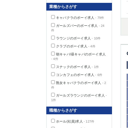
業種からさがす
キャバクラのボーイ求人
- 79件
千葉県
ガールズバーのボーイ求人
- 24
件
ラウンジのボーイ求人
- 10件
クラブのボーイ求人
- 4件
朝キャバ/昼キャバのボーイ求人
栃木県
- 4件
スナックのボーイ求人
- 1件
コンカフェのボーイ求人
- 6件
茨城県
熟女キャバクラのボーイ求人
- 2
件
群馬県
ガールズラウンジのボーイ求人
-
1件
職種からさがす
ホール(社員)求人
- 127件