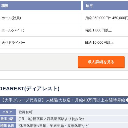
職種
給与
ホール(社員)
月給 360,000円〜450,000
ホール(バイト)
時給 1,800円以上
送りドライバー
日給 10,000円以上
求人詳細を見る
DEAREST(ディアレスト)
【大手グループ代表店】未経験大歓迎！月給40万円以上＆随時昇給
歌舞伎町
エリア
(JR・地)新宿駅／西武新宿駅より徒歩3分
最寄り駅
[休日休暇]社/日曜、年末年始・夏季休暇など
時間/休日