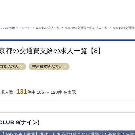
MENU
エリアから探す
関西版
業種から探す
銀座
上野
六本木
池袋
>
>
>
ャバクラボーイルート
東京都の求人一覧
東京都の交通費支給の求人一覧
東京都の交通費
職種から探す
特徴から探す
歌舞伎町
吉祥寺
練馬
渋谷
運営者情報
キャバクラボーイルートとは？
錦糸町
秋葉原
八王子
恵比寿
サイトマップ
京都の交通費支給の求人一覧【8】
立川
千葉中央
門前仲町
町田
横須賀中央
調布
蒲田
北千住
東京都の求人
交通費支給の求人
大山
赤坂
高円寺
赤羽
蒲田東口
多摩センター
立川（南口）
新宿
西葛西
中野
葛西
府中
131
当求人数
件中
106 〜 120件 を表示
ひばりヶ丘（北
学芸大学
吉祥寺（南口／
小作・羽村・
口）
公園口）
生エリア
吉祥寺（北口／
四谷
錦糸町南口
下北沢・経堂
東口）
成増駅徒歩3分
①JR埼京線
三軒茶屋（南
①歌舞伎町 
の好立地！
「赤羽駅」から
口）
新宿 ③新宿
CLUB 9(ナイン)
徒歩2分 ②東
丁目 ④西武
京メトロ南北線
宿
【安心の法人営業】週休二日制◎翌1時半には退勤可！高額歩合＆賞
「赤羽岩淵駅」