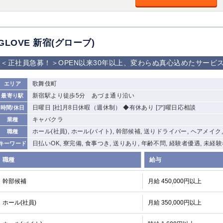
GLOVE 新宿(グローブ)
＜正社員急募！＞OPEN以来30年以上、変わらぬ真心込めたサービ
歌舞伎町
エリア
新宿駅より徒歩5分 あづま通り沿い
最寄り駅
日曜日 [社]月8日休暇（週休制） ◆有休あり [ア]曜日応相談
時間/休日
キャバクラ
業種
ホール(社員), ホール(バイト), 幹部候補, 送りドライバー, ヘアメイク
職種
日払いOK, 寮完備, 食事つき, 送りあり, 年齢不問, 経験者優遇, 未経
キーワード
職種
給与
幹部候補
月給 450,000円以上
ホール(社員)
月給 350,000円以上