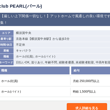
club PEARL(パール)
【厳しい上下関係一切なし！】アットホームで風通しの良い環境で
集！
横須賀中央
エリア
京急本線【横須賀中央駅】から徒歩3分
最寄り駅
不定休
時間/休日
キャバクラ
業種
ホール(社員), ホール(バイト)
職種
日払いOK, 送りあり, 年齢不問, 経験者優遇, 未経験者歓迎, 中高年歓
キーワード
職種
給与
ホール(社員)
月給 250,000円以上
ホール(バイト)
時給 1,500円以上
求人詳細を見る