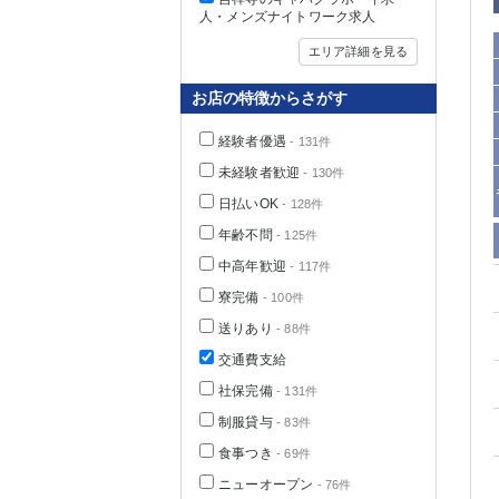
人・メンズナイトワーク求人
エリア詳細を見る
お店の特徴からさがす
経験者優遇
- 131件
未経験者歓迎
- 130件
日払いOK
- 128件
年齢不問
- 125件
中高年歓迎
- 117件
神奈川県
寮完備
- 100件
送りあり
- 88件
交通費支給
社保完備
- 131件
制服貸与
- 83件
食事つき
- 69件
埼玉県
ニューオープン
- 76件