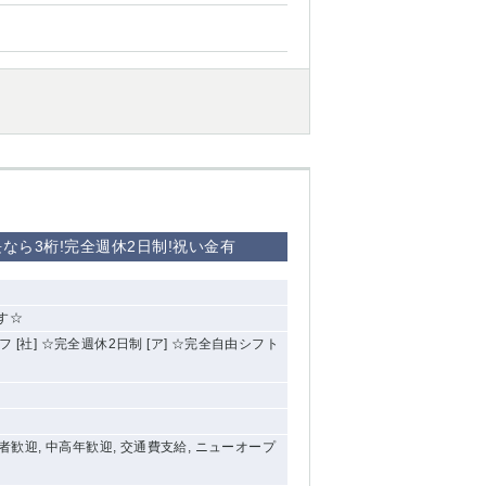
西船橋
下総中山
東金
なら3桁!完全週休2日制!祝い金有
す☆
[社] ☆完全週休2日制 [ア] ☆完全自由シフト
験者歓迎, 中高年歓迎, 交通費支給, ニューオープ