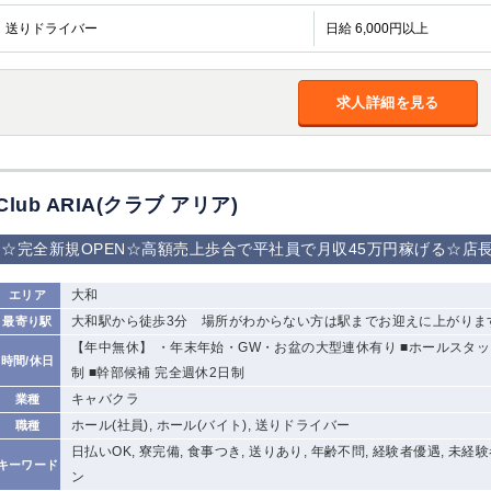
加松原＞
送りドライバー
日給 6,000円以上
春日部
川口
蕨
船橋
津田沼
成田
千葉
求人詳細を見る
佐倉
柏（西口）
木更津
柏（東口）
茂原
松戸
八千代台
本八幡
浦安
Club ARIA(クラブ アリア)
宇都宮
小山
東武宇都宮（宇
都宮西口）
☆完全新規OPEN☆高額売上歩合で平社員で月収45万円稼げる☆店長
土浦
ひたち野うしく
大和
エリア
大和駅から徒歩3分 場所がわからない方は駅までお迎えに上がりま
最寄り駅
高崎
館林
【年中無休】 ・年末年始・GW・お盆の大型連休有り ■ホールスタッフ 
時間/休日
制 ■幹部候補 完全週休2日制
キャバクラ
業種
0
選択した内容で設定
該当求人
ホール(社員), ホール(バイト), 送りドライバー
件
職種
日払いOK, 寮完備, 食事つき, 送りあり, 年齢不問, 経験者優遇, 未経
キーワード
ン