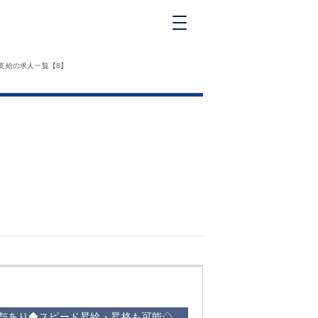
新橋
支給の求人一覧【8】
大和
神田
五反田
①六本木 ②西
麻布
品川
浜松町
中目黒
福
自由が丘
金町（北口）
②
①歌舞伎町 ②
三
新宿 ③西部新
新
宿 ③東新宿
与あり◆スピード昇給・昇格も可能◇