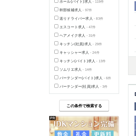
ホール(バイト)求人
- 119件
幹部候補求人
- 97件
送りドライバー求人
- 83件
エスコート求人
- 47件
ヘアメイク求人
- 31件
キッチン(社員)求人
- 29件
キャッシャー求人
- 24件
キッチン(バイト)求人
- 13件
ソムリエ求人
- 14件
バーテンダー(バイト)求人
- 6件
バーテンダー(社員)求人
- 3件
この条件で検索する