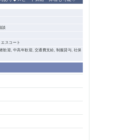
清瀬（南口）
大泉学園
相談
水道橋
, エスコート
祖師ヶ谷大蔵
験者歓迎, 中高年歓迎, 交通費支給, 制服貸与, 社保
西麻布
本厚木
橋本
元住吉
相模原
草加
草
北浦和（西口）