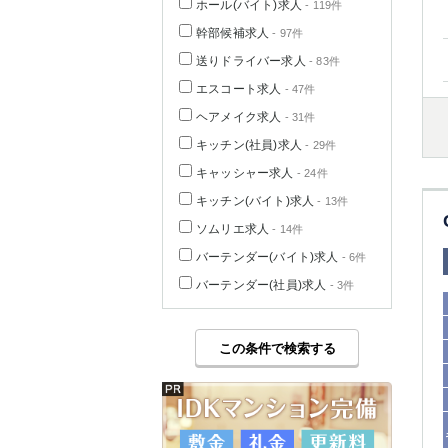
ホール(バイト)求人
- 119件
幹部候補求人
- 97件
送りドライバー求人
- 83件
エスコート求人
- 47件
ヘアメイク求人
- 31件
キッチン(社員)求人
- 29件
キャッシャー求人
- 24件
キッチン(バイト)求人
- 13件
ソムリエ求人
- 14件
バーテンダー(バイト)求人
- 6件
バーテンダー(社員)求人
- 3件
この条件で検索する