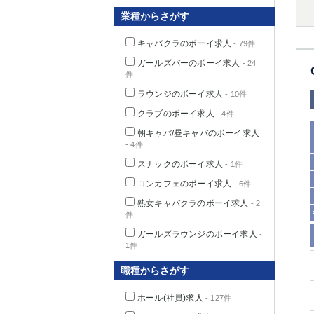
業種からさがす
キャバクラのボーイ求人
- 79件
千葉県
ガールズバーのボーイ求人
- 24
件
ラウンジのボーイ求人
- 10件
クラブのボーイ求人
- 4件
朝キャバ/昼キャバのボーイ求人
栃木県
- 4件
スナックのボーイ求人
- 1件
コンカフェのボーイ求人
- 6件
茨城県
熟女キャバクラのボーイ求人
- 2
件
群馬県
ガールズラウンジのボーイ求人
-
1件
職種からさがす
ホール(社員)求人
- 127件