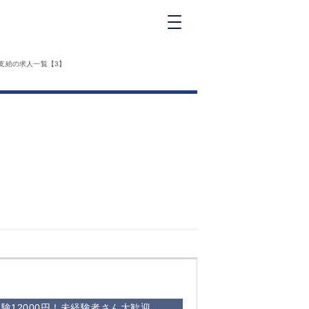
新橋
支給の求人一覧【3】
大和
神田
五反田
①六本木 ②西
麻布
品川
浜松町
中目黒
福
自由が丘
金町（北口）
②
①歌舞伎町 ②
三
新宿 ③西部新
新
宿 ③東新宿
験12000円！未経験者さん大歓迎