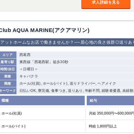
求人詳細を見る
加松原＞
春日部
川口
蕨
船橋
津田沼
成田
千葉
Club AQUA MARINE(アクアマリン)
佐倉
柏（西口）
木更津
柏（東口）
茂原
松戸
八千代台
本八幡
アットホームなお店で働きませんか？──居心地の良さ抜群◎送りあ
浦安
西葛西
エリア
宇都宮
小山
東武宇都宮（宇
東西線「西葛西駅」徒歩30秒
最寄り駅
都宮西口）
＜日曜日＞
時間/休日
キャバクラ
業種
土浦
ひたち野うしく
ホール(社員), ホール(バイト), 送りドライバー, ヘアメイク
職種
日払いOK, 寮完備, 食事つき, 送りあり, 年齢不問, 経験者優遇, 未経
キーワード
高崎
館林
職種
給与
ホール(社員)
0
月給 350,000円〜600,000
選択した内容で設定
該当求人
件
ホール(バイト)
時給 1,800円以上