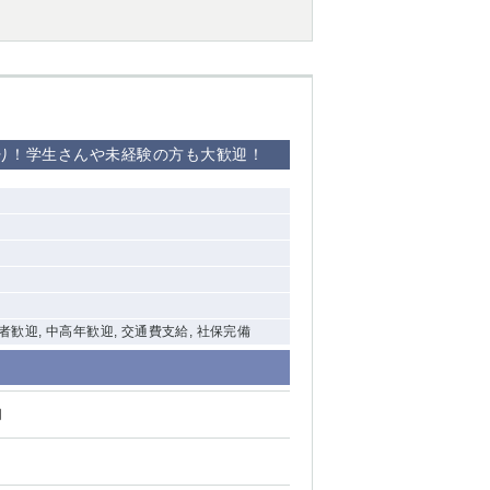
西船橋
下総中山
東金
り！学生さんや未経験の方も大歓迎！
験者歓迎, 中高年歓迎, 交通費支給, 社保完備
円