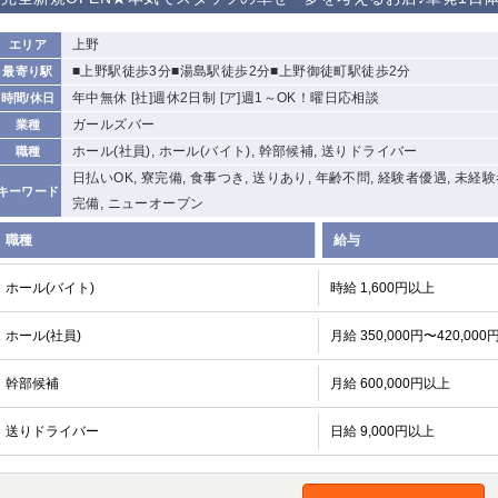
から徒歩10分
①歌舞伎町 ②
①銀座 ②新橋
錦糸町(南口)
蒲田(西口)
上野
エリア
新宿
■上野駅徒歩3分■湯島駅徒歩2分■上野御徒町駅徒歩2分
最寄り駅
①東武練馬 ②
池袋東口
金町
大井町
年中無休 [社]週休2日制 [ア]週1～OK！曜日応相談
時間/休日
成増・板橋 ③
大山 ②池袋
ガールズバー
業種
下赤塚
竹ノ塚
三鷹
亀戸
ホール(社員), ホール(バイト), 幹部候補, 送りドライバー
職種
荻窪
浅草
新小岩
幡ヶ谷
日払いOK, 寮完備, 食事つき, 送りあり, 年齢不問, 経験者優遇, 未経
キーワード
小岩
完備, ニューオープン
湯島
久米川
市川
五井
職種
給与
関内
横浜
川崎
溝の口
ホール(バイト)
時給 1,600円以上
新横浜
藤沢
平塚
武蔵小杉
ホール(社員)
月給 350,000円〜420,000
小田原
横浜・桜木町
関内・馬車道・
武蔵新城
日ノ出町
幹部候補
茅ヶ崎
戸塚
たまプラーザ
月給 600,000円以上
大船
厚木
横須賀
桜木町
送りドライバー
日給 9,000円以上
大宮
南越谷
志木
川越
南浦和
所沢
熊谷
獨協大学前＜