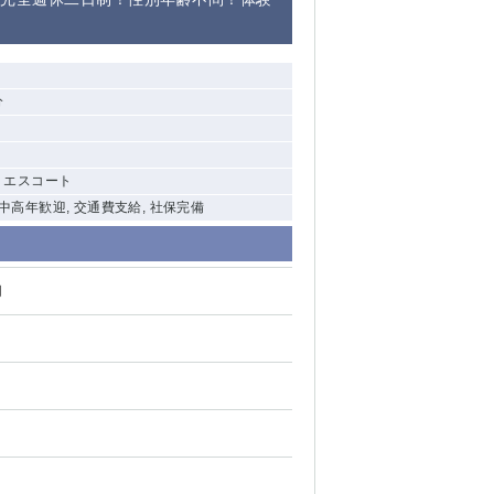
分
, エスコート
 中高年歓迎, 交通費支給, 社保完備
円