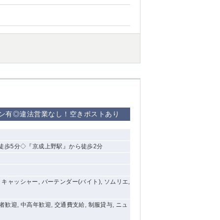
セン有◎違法営業なし！空きポストあり
徒歩5分◇『京成上野駅』から徒歩2分
, キャッシャー, バーテンダー(バイト), ソムリエ,
験者歓迎, 中高年歓迎, 交通費支給, 制服貸与, ニュ