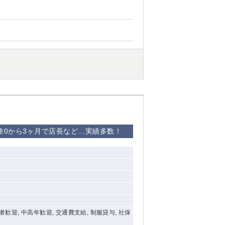
験0から3ヶ月で店長など…実績多数！
験者歓迎, 中高年歓迎, 交通費支給, 制服貸与, 社保