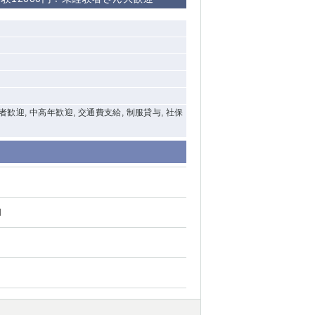
清瀬（南口）
大泉学園
水道橋
祖師ヶ谷大蔵
験者歓迎, 中高年歓迎, 交通費支給, 制服貸与, 社保
西麻布
本厚木
橋本
円
元住吉
相模原
草加
草
北浦和（西口）