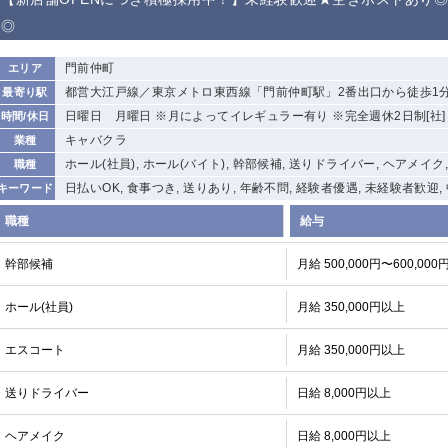
◎
門前仲町
エリア
都営大江戸線／東京メトロ東西線「門前仲町駅」2番出口から徒歩1
最寄り駅
日曜日 月曜日 ※月によってイレギュラー有り ※完全週休2日制[社]
時間/休日
キャバクラ
業種
ホール(社員), ホール(バイト), 幹部候補, 送りドライバー, ヘアメイク
職種
日払いOK, 食事つき, 送りあり, 年齢不問, 経験者優遇, 未経験者歓迎,
キーワード
職種
給与
幹部候補
月給 500,000円〜600,000
ホール(社員)
月給 350,000円以上
エスコート
月給 350,000円以上
送りドライバー
日給 8,000円以上
ヘアメイク
日給 8,000円以上