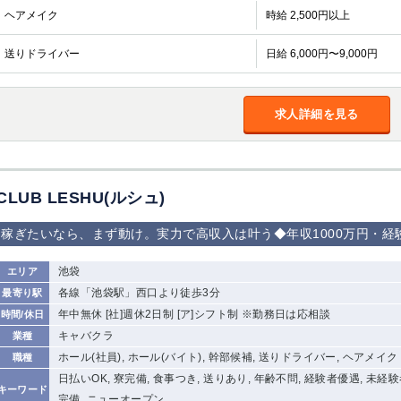
ヘアメイク
時給 2,500円以上
送りドライバー
日給 6,000円〜9,000円
求人詳細を見る
CLUB LESHU(ルシュ)
稼ぎたいなら、まず動け。実力で高収入は叶う◆年収1000万円・経
池袋
エリア
各線「池袋駅」西口より徒歩3分
最寄り駅
年中無休 [社]週休2日制 [ア]シフト制 ※勤務日は応相談
時間/休日
キャバクラ
業種
ホール(社員), ホール(バイト), 幹部候補, 送りドライバー, ヘアメイク
職種
日払いOK, 寮完備, 食事つき, 送りあり, 年齢不問, 経験者優遇, 未経
キーワード
完備, ニューオープン