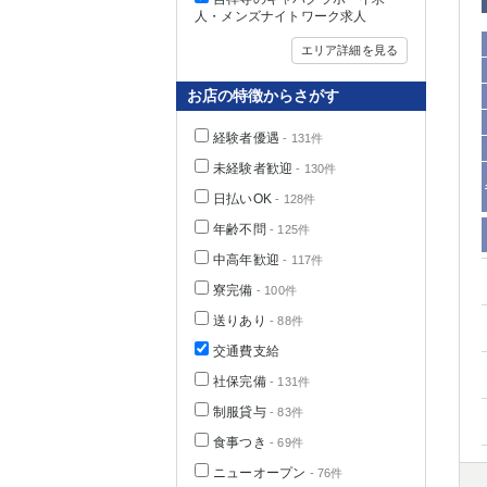
人・メンズナイトワーク求人
エリア詳細を見る
お店の特徴からさがす
経験者優遇
- 131件
未経験者歓迎
- 130件
日払いOK
- 128件
年齢不問
- 125件
中高年歓迎
- 117件
神奈川県
寮完備
- 100件
送りあり
- 88件
交通費支給
社保完備
- 131件
制服貸与
- 83件
食事つき
- 69件
埼玉県
ニューオープン
- 76件