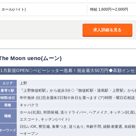
ホール(バイト)
時給 1,600円〜2,000円
求人詳細を見る
The Moon ueno(ムーン)
1月新規OPEN◇ベビーシッター急募！祝金最大50万円◆高額イン
上野
エリア
『上野御徒町駅』から徒歩3分◇『御徒町駅・湯島駅・上野駅』から
最寄り駅
年中無休 (社)完全週休2日制※休日を選べます (ア)時間・曜日応相談
時間/休日
キャバクラ
業種
ホール(社員), 幹部候補, 送りドライバー, ヘアメイク, キッチン(社員)
職種
エスコート, キッチン(バイト)
日払いOK, 寮完備, 食事つき, 送りあり, 年齢不問, 経験者優遇, 未経
キーワード
ーオープン