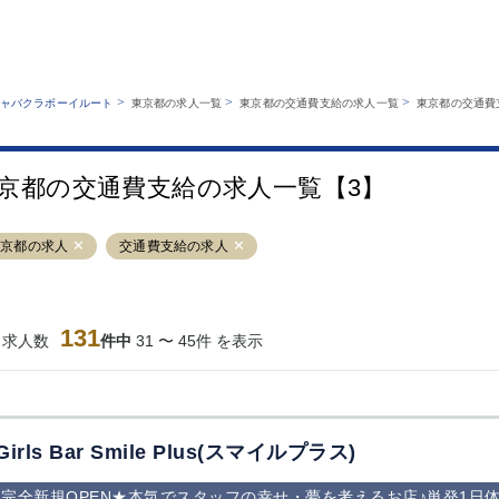
MENU
エリアから探す
関西版
業種から探す
銀座
上野
六本木
池袋
>
>
>
ャバクラボーイルート
東京都の求人一覧
東京都の交通費支給の求人一覧
東京都の交通費
職種から探す
特徴から探す
歌舞伎町
吉祥寺
練馬
渋谷
運営者情報
キャバクラボーイルートとは？
錦糸町
秋葉原
八王子
恵比寿
サイトマップ
京都の交通費支給の求人一覧【3】
立川
千葉中央
門前仲町
町田
横須賀中央
調布
蒲田
北千住
東京都の求人
交通費支給の求人
大山
赤坂
高円寺
赤羽
蒲田東口
多摩センター
立川（南口）
新宿
西葛西
中野
葛西
府中
131
当求人数
件中
31 〜 45件 を表示
ひばりヶ丘（北
学芸大学
吉祥寺（南口／
小作・羽村・
口）
公園口）
生エリア
吉祥寺（北口／
四谷
錦糸町南口
下北沢・経堂
東口）
成増駅徒歩3分
①JR埼京線
三軒茶屋（南
①歌舞伎町 
の好立地！
「赤羽駅」から
口）
新宿 ③新宿
Girls Bar Smile Plus(スマイルプラス)
徒歩2分 ②東
丁目 ④西武
京メトロ南北線
宿
完全新規OPEN★本気でスタッフの幸せ・夢を考えるお店♪単発1日体
「赤羽岩淵駅」