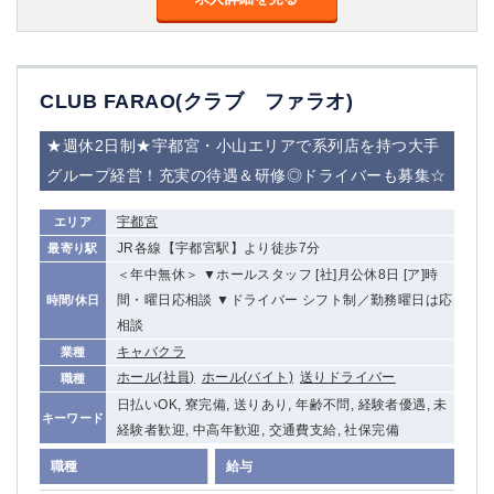
高崎
館林
0
CLUB FARAO(クラブ ファラオ)
選択した内容で設定
該当求人
件
★週休2日制★宇都宮・小山エリアで系列店を持つ大手
グループ経営！充実の待遇＆研修◎ドライバーも募集☆
宇都宮
エリア
JR各線【宇都宮駅】より徒歩7分
最寄り駅
＜年中無休＞ ▼ホールスタッフ [社]月公休8日 [ア]時
間・曜日応相談 ▼ドライバー シフト制／勤務曜日は応
時間/休日
相談
キャバクラ
業種
ホール(社員)
ホール(バイト)
送りドライバー
職種
日払いOK, 寮完備, 送りあり, 年齢不問, 経験者優遇, 未
キーワード
経験者歓迎, 中高年歓迎, 交通費支給, 社保完備
職種
給与