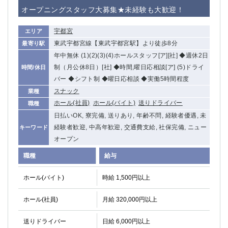
赤坂
高円寺
オープニングスタッフ大募集★未経験も大歓迎！
赤羽
品川
蒲田東口
多摩センター
宇都宮
エリア
立川（南口）
新宿
東武宇都宮線【東武宇都宮駅】より徒歩8分
最寄り駅
浜松町
西葛西
年中無休 (1)(2)(3)(4)ホールスタッフ[ア][社] ◆週休2日
中野
葛西
制（月公休8日）[社] ◆時間,曜日応相談[ア] (5)ドライ
時間/休日
府中
バー ◆シフト制 ◆曜日応相談 ◆実働5時間程度
中目黒
スナック
業種
ひばりヶ丘（北口）
学芸大学
ホール(社員)
ホール(バイト)
送りドライバー
職種
吉祥寺（南口／公園口）
小作・羽村・福生エリア
日払いOK, 寮完備, 送りあり, 年齢不問, 経験者優遇, 未
自由が丘
吉祥寺（北口／東口）
経験者歓迎, 中高年歓迎, 交通費支給, 社保完備, ニュー
キーワード
四谷
錦糸町南口
オープン
下北沢・経堂
金町（北口）
成増駅徒歩3分の好立地！
①JR埼京線「赤羽駅」から徒歩2分 ②
職種
給与
三軒茶屋（南口）
①歌舞伎町 ②新宿 ③新宿三丁目 ④
ホール(バイト)
時給 1,500円以上
①歌舞伎町 ②新宿 ③西部新宿 ③東新宿
①歌舞伎町 ②新宿
①銀座 ②新橋
錦糸町(南口)
ホール(社員)
月給 320,000円以上
蒲田(西口)
清瀬（南口）
①東武練馬 ②成増・板橋 ③大山 ②池袋
池袋東口
送りドライバー
日給 6,000円以上