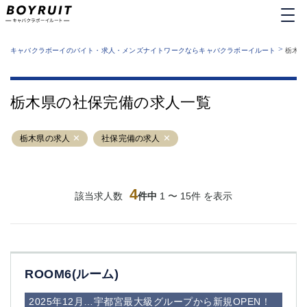
MENU
エリアから探す
関西版
>
業種から探す
キャバクラボーイのバイト・求人・メンズナイトワークならキャバクラボーイルート
栃木県
職種から探す
東京都
特徴から探す
運営者情報
銀座
上野
キャバクラボーイルートとは？
栃木県の社保完備の求人一覧
サイトマップ
六本木
池袋
新橋
歌舞伎町
栃木県の求人
社保完備の求人
吉祥寺
練馬
渋谷
大和
錦糸町
秋葉原
八王子
4
恵比寿
該当求人数
件中
1 〜 15件 を表示
神田
立川
千葉中央
門前仲町
町田
五反田
横須賀中央
調布
ROOM6(ルーム)
蒲田
北千住
①六本木 ②西麻布
大山
2025年12月…宇都宮最大級グループから新規OPEN！