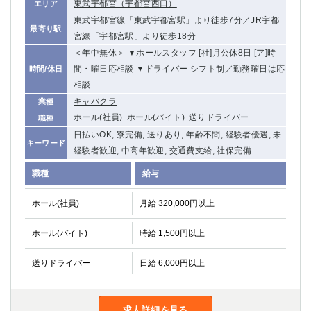
東武宇都宮（宇都宮西口）
エリア
船橋
津田沼
東武宇都宮線「東武宇都宮駅」より徒歩7分／JR宇都
成田
千葉
最寄り駅
宮線「宇都宮駅」より徒歩18分
西船橋
佐倉
＜年中無休＞ ▼ホールスタッフ [社]月公休8日 [ア]時
柏（西口）
木更津
間・曜日応相談 ▼ドライバー シフト制／勤務曜日は応
時間/休日
柏（東口）
下総中山
相談
茂原
松戸
キャバクラ
業種
八千代台
本八幡
ホール(社員)
ホール(バイト)
送りドライバー
職種
東金
浦安
日払いOK, 寮完備, 送りあり, 年齢不問, 経験者優遇, 未
キーワード
経験者歓迎, 中高年歓迎, 交通費支給, 社保完備
栃木県
職種
給与
宇都宮
小山
ホール(社員)
月給 320,000円以上
東武宇都宮（宇都宮西口）
ホール(バイト)
時給 1,500円以上
茨城県
送りドライバー
日給 6,000円以上
土浦
ひたち野うしく
群馬県
求人詳細を見る