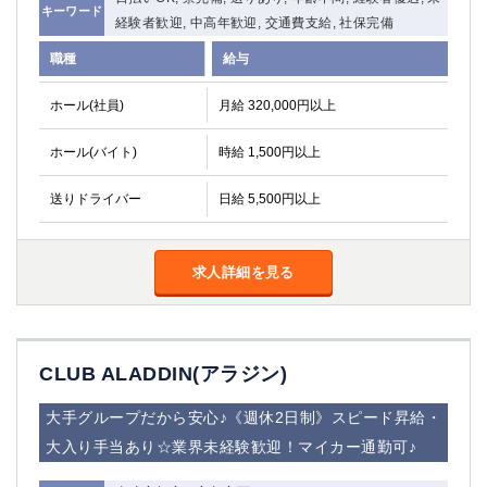
キーワード
関内・馬車道・日ノ出町
武蔵新城
経験者歓迎, 中高年歓迎, 交通費支給, 社保完備
元住吉
茅ヶ崎
職種
給与
戸塚
たまプラーザ
大船
相模原
ホール(社員)
月給 320,000円以上
厚木
横須賀
ホール(バイト)
時給 1,500円以上
桜木町
送りドライバー
日給 5,500円以上
埼玉県
大宮
南越谷
求人詳細を見る
志木
川越
草加
南浦和
所沢
熊谷
獨協大学前＜草加松原＞
北浦和（西口）
CLUB ALADDIN(アラジン)
春日部
川口
蕨
大手グループだから安心♪《週休2日制》スピード昇給・
大入り手当あり☆業界未経験歓迎！マイカー通勤可♪
千葉県