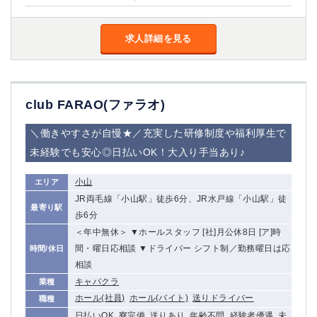
金町
大井町
大泉学園
下赤塚
求人詳細を見る
竹ノ塚
三鷹
亀戸
水道橋
荻窪
浅草
新小岩
幡ヶ谷
club FARAO(ファラオ)
祖師ヶ谷大蔵
小岩
湯島
久米川
＼働きやすさが自慢★／充実した研修制度や福利厚生で
市川
西麻布
未経験でも安心◎日払いOK！大入り手当あり♪
五井
小山
エリア
神奈川県
JR両毛線「小山駅」徒歩6分、JR水戸線「小山駅」徒
最寄り駅
歩6分
関内
横浜
＜年中無休＞ ▼ホールスタッフ [社]月公休8日 [ア]時
川崎
溝の口
間・曜日応相談 ▼ドライバー シフト制／勤務曜日は応
時間/休日
本厚木
新横浜
相談
藤沢
平塚
キャバクラ
業種
武蔵小杉
橋本
ホール(社員)
ホール(バイト)
送りドライバー
職種
小田原
横浜・桜木町
日払いOK, 寮完備, 送りあり, 年齢不問, 経験者優遇, 未