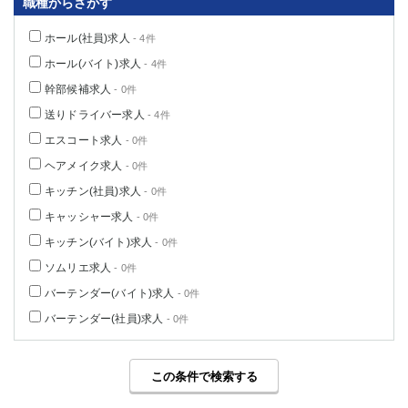
職種からさがす
ホール(社員)求人
- 4件
ホール(バイト)求人
- 4件
幹部候補求人
- 0件
送りドライバー求人
- 4件
エスコート求人
- 0件
ヘアメイク求人
- 0件
キッチン(社員)求人
- 0件
キャッシャー求人
- 0件
キッチン(バイト)求人
- 0件
ソムリエ求人
- 0件
バーテンダー(バイト)求人
- 0件
バーテンダー(社員)求人
- 0件
この条件で検索する