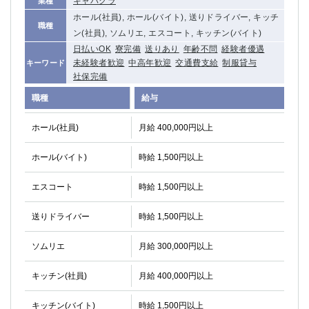
キャバクラ
業種
高崎
館林
ホール(社員), ホール(バイト), 送りドライバー, キッチ
職種
ン(社員), ソムリエ, エスコート, キッチン(バイト)
日払いOK
寮完備
送りあり
年齢不問
経験者優遇
0
選択した内容で設定
未経験者歓迎
中高年歓迎
交通費支給
制服貸与
キーワード
該当求人
件
社保完備
職種
給与
ホール(社員)
月給 400,000円以上
ホール(バイト)
時給 1,500円以上
エスコート
時給 1,500円以上
送りドライバー
時給 1,500円以上
ソムリエ
月給 300,000円以上
キッチン(社員)
月給 400,000円以上
キッチン(バイト)
時給 1,500円以上