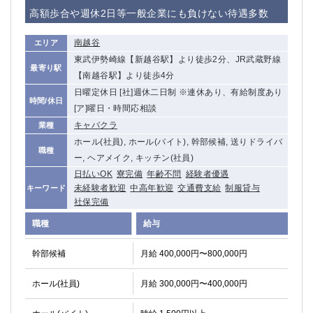
赤坂
高円寺
高額歩合や週休2日等一般企業にも負けない待遇多数
赤羽
品川
蒲田東口
多摩センター
南越谷
エリア
立川（南口）
新宿
東武伊勢崎線【新越谷駅】より徒歩2分、JR武蔵野線
最寄り駅
浜松町
西葛西
【南越谷駅】より徒歩4分
中野
葛西
日曜定休日 [社]週休二日制 ※連休あり、有給制度あり
時間/休日
府中
[ア]曜日・時間応相談
中目黒
キャバクラ
業種
ひばりヶ丘（北口）
学芸大学
ホール(社員), ホール(バイト), 幹部候補, 送りドライバ
吉祥寺（南口／公園口）
小作・羽村・福生エリア
職種
ー, ヘアメイク, キッチン(社員)
自由が丘
吉祥寺（北口／東口）
日払いOK
寮完備
年齢不問
経験者優遇
四谷
錦糸町南口
未経験者歓迎
中高年歓迎
交通費支給
制服貸与
キーワード
下北沢・経堂
金町（北口）
社保完備
成増駅徒歩3分の好立地！
①JR埼京線「赤羽駅」から徒歩2分 ②
職種
給与
三軒茶屋（南口）
①歌舞伎町 ②新宿 ③新宿三丁目 ④
①歌舞伎町 ②新宿 ③西部新宿 ③東新宿
①歌舞伎町 ②新宿
幹部候補
月給 400,000円〜800,000円
①銀座 ②新橋
錦糸町(南口)
蒲田(西口)
清瀬（南口）
ホール(社員)
月給 300,000円〜400,000円
①東武練馬 ②成増・板橋 ③大山 ②池袋
池袋東口