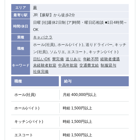
蕨
エリア
JR【蕨駅】から徒歩2分
最寄り駅
日曜 [社]週休2日制 [ア]時間・曜日応相談 ■1日4時間～
時間/休日
OK
キャバクラ
業種
ホール(社員), ホール(バイト), 送りドライバー, キッチ
職種
ン(社員), ソムリエ, エスコート, キッチン(バイト)
日払いOK
寮完備
送りあり
年齢不問
経験者優遇
未経験者歓迎
中高年歓迎
交通費支給
制服貸与
キーワード
社保完備
職種
給与
ホール(社員)
月給 400,000円以上
ホール(バイト)
時給 1,500円以上
キッチン(バイト)
時給 1,500円以上
エスコート
時給 1,500円以上