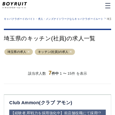
MENU
エリアから探す
関西版
>
業種から探す
キャバクラボーイのバイト・求人・メンズナイトワークならキャバクラボーイルート
埼玉県
職種から探す
東京都
特徴から探す
運営者情報
銀座
上野
キャバクラボーイルートとは？
埼玉県のキッチン(社員)の求人一覧
サイトマップ
六本木
池袋
新橋
歌舞伎町
埼玉県の求人
キッチン(社員)の求人
吉祥寺
練馬
渋谷
大和
錦糸町
秋葉原
八王子
7
恵比寿
該当求人数
件中
1 〜 15件 を表示
神田
立川
千葉中央
門前仲町
町田
五反田
横須賀中央
調布
Club Ammon(クラブ アモン)
蒲田
北千住
①六本木 ②西麻布
大山
【経験者,即戦力を採用強化中】前店舗役職にて採用!?