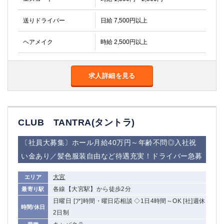
船橋
津田沼
成田
千葉
送りドライバー
日給 7,500円以上
西船橋
佐倉
ヘアメイク
時給 2,500円以上
柏（西口）
木更津
柏（東口）
下総中山
茂原
松戸
求人詳細を見る
八千代台
本八幡
東金
浦安
栃木県
CLUB TANTRA(タントラ)
宇都宮
小山
〔社員大募集〕ホール月給40万円～年齢不問◎入社祝
東武宇都宮（宇都宮西口）
い金あり／髪色服装自由など待遇充実！ドライバー急募
茨城県
大宮
エリア
各線【大宮駅】から徒歩2分
最寄り駅
土浦
ひたち野うしく
日曜日 [ア]時間・曜日応相談 ◇1日4時間～OK [社]週休
時間/休日
2日制
群馬県