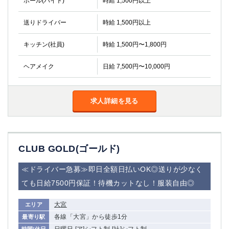
ホール(バイト)
時給 1,500円以上
金町
大井町
大泉学園
下赤塚
送りドライバー
時給 1,500円以上
竹ノ塚
三鷹
亀戸
水道橋
キッチン(社員)
時給 1,500円〜1,800円
荻窪
浅草
ヘアメイク
日給 7,500円〜10,000円
新小岩
幡ヶ谷
祖師ヶ谷大蔵
小岩
湯島
久米川
求人詳細を見る
市川
西麻布
五井
神奈川県
CLUB GOLD(ゴールド)
関内
横浜
≪ドライバー急募≫即日全額日払いOK◎送りが少なく
川崎
溝の口
ても日給7500円保証！待機カットなし！服装自由◎
本厚木
新横浜
藤沢
平塚
大宮
エリア
武蔵小杉
橋本
各線「大宮」から徒歩1分
最寄り駅
小田原
横浜・桜木町