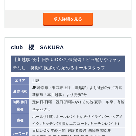
求人詳細を見る
club 櫻 SAKURA
【川越駅2分】日払いOK×社保完備！ビラ配りやキャッ
チなし、笑顔の挨拶から始めるホールスタッフ
川越
エリア
JR埼京線・東武東上線「川越駅」より徒歩2分／西武
最寄り駅
新宿線「本川越駅」より徒歩7分
定休日/日曜・祝日(月曜のみ) その他/夏季、冬季、有給
時間/休日
キャバクラ
業種
ホール(社員), ホール(バイト), 送りドライバー, ヘアメ
職種
イク, キッチン(社員), エスコート, キッチン(バイト)
日払いOK
年齢不問
経験者優遇
未経験者歓迎
キーワード