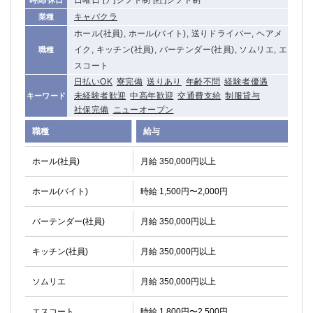
日曜日 [ア]シフト制 [社]シフト制
時間/休日
関内・馬車道・日ノ出町
武蔵新城
キャバクラ
業種
元住吉
茅ヶ崎
ホール(社員), ホール(バイト), 送りドライバー, ヘアメ
戸塚
たまプラーザ
イク, キッチン(社員), バーテンダー(社員), ソムリエ, エ
職種
大船
相模原
スコート
日払いOK
寮完備
送りあり
年齢不問
経験者優遇
厚木
横須賀
未経験者歓迎
中高年歓迎
交通費支給
制服貸与
キーワード
桜木町
社保完備
ニューオープン
職種
給与
埼玉県
大宮
南越谷
ホール(社員)
月給 350,000円以上
志木
川越
ホール(バイト)
時給 1,500円〜2,000円
草加
南浦和
所沢
熊谷
バーテンダー(社員)
月給 350,000円以上
獨協大学前＜草加松原＞
北浦和（西口）
春日部
川口
キッチン(社員)
月給 350,000円以上
蕨
ソムリエ
月給 350,000円以上
千葉県
エスコート
時給 1,800円〜2,500円