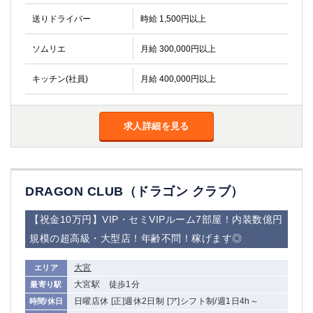
送りドライバー
時給 1,500円以上
ソムリエ
月給 300,000円以上
キッチン(社員)
月給 400,000円以上
求人詳細を見る
DRAGON CLUB（ドラゴン クラブ）
【祝金10万円】VIP・セミVIPルーム7部屋！内装数億円
規模の超高級・大型店！年齢不問！稼げます◎
大宮
エリア
大宮駅 徒歩1分
最寄り駅
日曜店休 [正]週休2日制 [ア]シフト制/週1日4h～
時間/休日