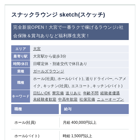
スナックラウンジ sketch(スケッチ)
完全新規OPEN！大宮で一番ラクで稼げるラウンジ♪社
会保険＆賞与ありなど福利厚生充実！
大宮
エリア
大宮駅から徒歩3分
最寄り駅
日曜定休・別途交代で休日あり
時間/休日
ガールズラウンジ
業種
ホール(社員), ホール(バイト), 送りドライバー, ヘアメ
職種
イク, キッチン(社員), エスコート, キッチン(バイト)
日払いOK
寮完備
送りあり
年齢不問
経験者優遇
キーワード
未経験者歓迎
中高年歓迎
社保完備
ニューオープン
職種
給与
ホール(社員)
月給 400,000円以上
ホール(バイト)
時給 1,500円以上