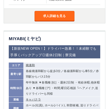
求人詳細を見る
MIYABI(ミヤビ)
【新規NEW OPEN！】ドライバー急募！！未経験でも
手厚くバックアップ◎週休2日制｜寮完備
南浦和
エリア
各線南浦和駅から徒歩3分／各線浦和駅から車5分／赤
最寄り駅
羽駅からバス15分
年中無休 ▼各職種 [社] ・週休2日制 ・有給休暇,他休暇
あり ▼各職種 [ア] ・時間,曜日応相談 └ヘアメイク,送
時間/休日
りドライバーも同様
キャバクラ
業種
ホール(社員), ホール(バイト), 幹部候補, 送りドライバ
職種