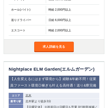
ホール(バイト)
時給 2,000円以上
送りドライバー
日給 6,000円以上
エスコート
時給 2,000円以上
求人詳細を見る
Nightplace ELM Garden(エルムガーデン)
【人生変えるにはまず環境から】経験&年齢不問！従業
員ファースト環境◎稼ぎも叶える高待遇！送り&寮完備
志木
エリア
志木駅より徒歩3分
最寄り駅
【日曜定休】 ※祝前日は日曜日も営業 [社]幹部候補／