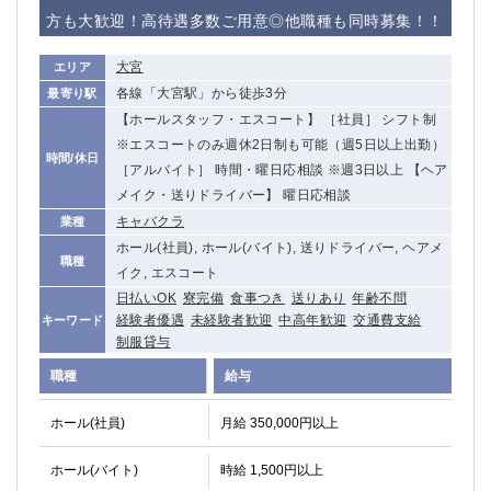
赤坂
高円寺
方も大歓迎！高待遇多数ご用意◎他職種も同時募集！！
赤羽
品川
蒲田東口
多摩センター
大宮
エリア
立川（南口）
新宿
各線「大宮駅」から徒歩3分
最寄り駅
浜松町
西葛西
【ホールスタッフ・エスコート】 ［社員］ シフト制
中野
葛西
※エスコートのみ週休2日制も可能（週5日以上出勤）
時間/休日
府中
［アルバイト］ 時間・曜日応相談 ※週3日以上 【ヘア
中目黒
メイク・送りドライバー】 曜日応相談
ひばりヶ丘（北口）
学芸大学
キャバクラ
業種
吉祥寺（南口／公園口）
小作・羽村・福生エリア
ホール(社員), ホール(バイト), 送りドライバー, ヘアメ
自由が丘
吉祥寺（北口／東口）
職種
イク, エスコート
四谷
錦糸町南口
日払いOK
寮完備
食事つき
送りあり
年齢不問
下北沢・経堂
金町（北口）
経験者優遇
未経験者歓迎
中高年歓迎
交通費支給
キーワード
成増駅徒歩3分の好立地！
①JR埼京線「赤羽駅」から徒歩2分 ②
制服貸与
三軒茶屋（南口）
①歌舞伎町 ②新宿 ③新宿三丁目 ④
職種
給与
①歌舞伎町 ②新宿 ③西部新宿 ③東新宿
①歌舞伎町 ②新宿
①銀座 ②新橋
錦糸町(南口)
ホール(社員)
月給 350,000円以上
蒲田(西口)
清瀬（南口）
ホール(バイト)
時給 1,500円以上
①東武練馬 ②成増・板橋 ③大山 ②池袋
池袋東口