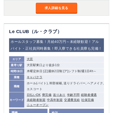
求人詳細を見る
Le CLUB（ル・クラブ）
ホールスタッフ募集！月給40万円～未経験歓迎！アル
バイト・正社員同時募集！即入寮できる社員寮も完備！
大宮
エリア
大宮駅東口より徒歩1分
最寄り駅
木曜定休日 [正]週休2日制 [ア]シフト制/週1日4h～
時間/休日
キャバクラ
業種
ホール(バイト), 幹部候補, 送りドライバー, ヘアメイク,
職種
エスコート
日払いOK
寮完備
送りあり
年齢不問
経験者優遇
未経験者歓迎
中高年歓迎
交通費支給
社保完備
キーワード
ニューオープン
職種
給与