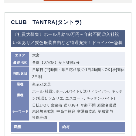
CLUB TANTRA(タントラ)
〔社員大募集〕ホール月給40万円～年齢不問◎入社祝
い金あり／髪色服装自由など待遇充実！ドライバー急募
大宮
エリア
各線【大宮駅】から徒歩2分
最寄り駅
日曜日 [ア]時間・曜日応相談 ◇1日4時間～OK [社]週休
時間/休日
2日制
キャバクラ
業種
ホール(社員), ホール(バイト), 送りドライバー, キッチ
職種
ン(社員), ソムリエ, エスコート, キッチン(バイト)
日払いOK
寮完備
送りあり
年齢不問
経験者優遇
未経験者歓迎
中高年歓迎
交通費支給
制服貸与
キーワード
社保完備
職種
給与