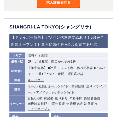
求人詳細を見る
SHANGRI-LA TOKYO(シャングリラ)
【ドライバー急募】ガソリン代別途支給あり！5月完全
新規オープン！社員月給35万円+歩合＆賞与あり◎
北浦和（西口）
エリア
JR「北浦和駅」西口から徒歩1分
最寄り駅
【年中無休】 ■社員 ・シフト制・休み応相談 ■アルバ
時間/休日
イト ・週1日〜OK・時間、曜日応相談
キャバクラ
業種
ホール(社員), ホール(バイト), 幹部候補, 送りドライバ
職種
ー, ヘアメイク, キッチン(バイト)
日払いOK
寮完備
送りあり
年齢不問
経験者優遇
未経験者歓迎
中高年歓迎
交通費支給
制服貸与
キーワード
ニューオープン