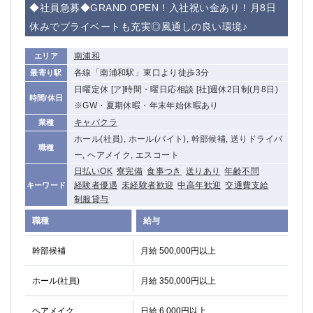
◆社員急募◆GRAND OPEN！入社祝い金あり！月8日
休みでプライベートも充実◎風通しの良い環境♪
南浦和
エリア
各線「南浦和駅」東口より徒歩3分
最寄り駅
日曜定休 [ア]時間・曜日応相談 [社]週休2日制(月8日)
時間/休日
※GW・夏期休暇・年末年始休暇あり
キャバクラ
業種
ホール(社員), ホール(バイト), 幹部候補, 送りドライバ
職種
ー, ヘアメイク, エスコート
日払いOK
寮完備
食事つき
送りあり
年齢不問
経験者優遇
未経験者歓迎
中高年歓迎
交通費支給
キーワード
制服貸与
職種
給与
幹部候補
月給 500,000円以上
ホール(社員)
月給 350,000円以上
ヘアメイク
日給 6,000円以上