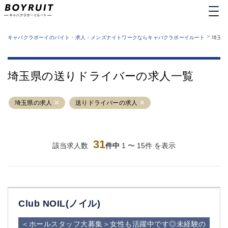
MENU
エリアから探す
関西版
>
業種から探す
キャバクラボーイのバイト・求人・メンズナイトワークならキャバクラボーイルート
埼玉県
職種から探す
東京都
特徴から探す
運営者情報
銀座
上野
キャバクラボーイルートとは？
埼玉県の送りドライバーの求人一覧
サイトマップ
六本木
池袋
新橋
歌舞伎町
埼玉県の求人
送りドライバーの求人
吉祥寺
練馬
渋谷
大和
錦糸町
秋葉原
八王子
31
恵比寿
該当求人数
件中
1 〜 15件 を表示
神田
立川
千葉中央
門前仲町
町田
五反田
横須賀中央
調布
Club NOIL(ノイル)
蒲田
北千住
①六本木 ②西麻布
大山
＜ホールスタッフ大募集＞女性も活躍中です◎未経験の