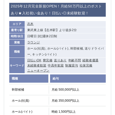
2025年12月完全新規OPEN！月給50万円以上のポスト
あり★入社祝い金あり！日払い◎未経験歓迎！
志木
エリア
東武東上線【志木駅】より徒歩2分
最寄り駅
日曜日 [社]週休2日制
時間/休日
ラウンジ
業種
ホール(社員), ホール(バイト), 幹部候補, 送りドライバ
職種
ー, キッチン(バイト)
日払いOK
寮完備
送りあり
年齢不問
経験者優遇
未経験者歓迎
中高年歓迎
制服貸与
社保完備
キーワード
ニューオープン
職種
給与
幹部候補
月給 500,000円以上
ホール(社員)
月給 350,000円以上
ホール(バイト)
時給 1,500円以上