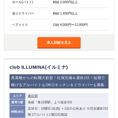
ホール(バイト)
時給 2,000円以上
送りドライバー
時給 1,400円以上
ヘアメイク
日給 8,000円〜12,000円
求人詳細を見る
club ILLUMINA(イルミナ)
異業種からの転職大歓迎！社保完備＆週休2日！短期で
稼げるアルバイトもOK◎キッチン＆ドライバーも募集
春日部
エリア
各線「春日部駅」より徒歩3分
最寄り駅
定休日：日曜日 [社員] ＋1日の公休あり ※完全週休2日
時間/休日
制 [アルバイト] 曜日応相談