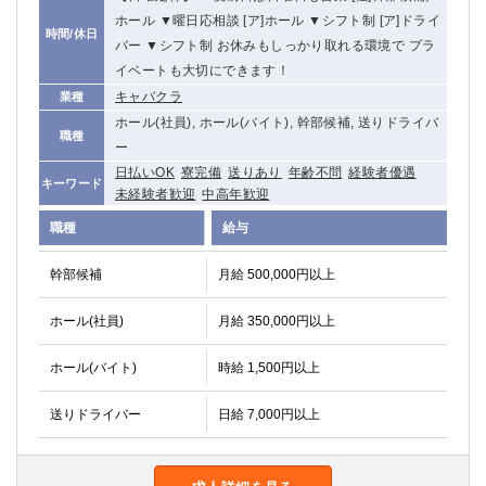
ホール ▼曜日応相談 [ア]ホール ▼シフト制 [ア]ドライ
時間/休日
バー ▼シフト制 お休みもしっかり取れる環境で プラ
イベートも大切にできます！
キャバクラ
業種
ホール(社員), ホール(バイト), 幹部候補, 送りドライバ
職種
ー
日払いOK
寮完備
送りあり
年齢不問
経験者優遇
キーワード
未経験者歓迎
中高年歓迎
職種
給与
幹部候補
月給 500,000円以上
ホール(社員)
月給 350,000円以上
ホール(バイト)
時給 1,500円以上
送りドライバー
日給 7,000円以上