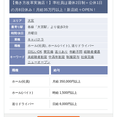
【働き方改革実施店！】準社員は週休2日制＋公休1日
の月8日休み！月給35万円以上！新店続々OPEN！
大宮
エリア
各線「大宮駅」より徒歩3分
最寄り駅
月曜日
時間/休日
キャバクラ
業種
ホール(社員), ホール(バイト), 送りドライバー
職種
日払いOK
寮完備
送りあり
年齢不問
経験者優遇
未経験者歓迎
中高年歓迎
制服貸与
社保完備
キーワード
ニューオープン
職種
給与
ホール(社員)
月給 350,000円以上
ホール(バイト)
時給 1,500円以上
送りドライバー
日給 6,000円以上