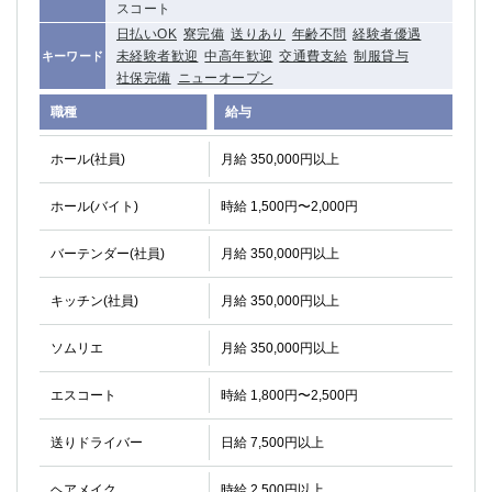
スコート
高崎
館林
日払いOK
寮完備
送りあり
年齢不問
経験者優遇
未経験者歓迎
中高年歓迎
交通費支給
制服貸与
キーワード
社保完備
ニューオープン
0
選択した内容で設定
該当求人
件
職種
給与
ホール(社員)
月給 350,000円以上
ホール(バイト)
時給 1,500円〜2,000円
バーテンダー(社員)
月給 350,000円以上
キッチン(社員)
月給 350,000円以上
ソムリエ
月給 350,000円以上
エスコート
時給 1,800円〜2,500円
送りドライバー
日給 7,500円以上
ヘアメイク
時給 2,500円以上