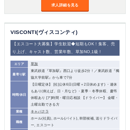
求人詳細を見る
VISCONTI(ヴィスコンティ)
【エスコート大募集】学生歓迎◆短期もOK！集客、売
り上げ、キャスト数、営業年数、草加NO,1級！
草加
エリア
東武鉄道『草加駅』西口より徒歩2分！／東武鉄道『獨
最寄り駅
協大学前駅』から車で7分
【日曜定休】 [社]公休6日(日曜＋2日休めます) ・連休
もあり(例えば、日・月など) ・夏季・冬季休暇、慶弔
時間/休日
休暇あり [ア]時間・曜日応相談 【ドライバー】 金曜・
土曜出勤できる方
キャバクラ
業種
ホール(社員), ホール(バイト), 幹部候補, 送りドライバ
職種
ー, エスコート