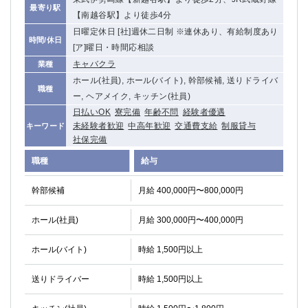
最寄り駅
関内・馬車道・日ノ出町
武蔵新城
【南越谷駅】より徒歩4分
元住吉
茅ヶ崎
日曜定休日 [社]週休二日制 ※連休あり、有給制度あり
時間/休日
戸塚
たまプラーザ
[ア]曜日・時間応相談
大船
キャバクラ
相模原
業種
ホール(社員), ホール(バイト), 幹部候補, 送りドライバ
厚木
横須賀
職種
ー, ヘアメイク, キッチン(社員)
桜木町
日払いOK
寮完備
年齢不問
経験者優遇
未経験者歓迎
中高年歓迎
交通費支給
制服貸与
キーワード
埼玉県
社保完備
大宮
南越谷
職種
給与
志木
川越
幹部候補
草加
月給 400,000円〜800,000円
南浦和
所沢
熊谷
ホール(社員)
月給 300,000円〜400,000円
獨協大学前＜草加松原＞
北浦和（西口）
春日部
川口
ホール(バイト)
時給 1,500円以上
蕨
送りドライバー
時給 1,500円以上
千葉県