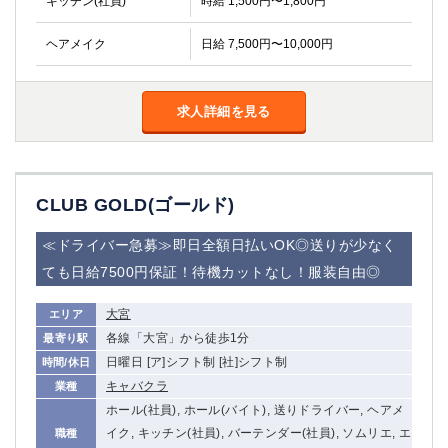
キッチン(社員)
時給 1,500円〜1,800円
船橋
津田沼
成田
千葉
ヘアメイク
日給 7,500円〜10,000円
西船橋
佐倉
柏（西口）
木更津
求人詳細を見る
柏（東口）
下総中山
茂原
松戸
八千代台
本八幡
東金
浦安
CLUB GOLD(ゴールド)
栃木県
≪ドライバー急募≫即日全額日払いOK◎送りが少なく
ても日給7500円保証！待機カットなし！服装自由◎
宇都宮
小山
東武宇都宮（宇都宮西口）
大宮
エリア
各線「大宮」から徒歩1分
最寄り駅
茨城県
日曜日 [ア]シフト制 [社]シフト制
時間/休日
土浦
ひたち野うしく
キャバクラ
業種
ホール(社員), ホール(バイト), 送りドライバー, ヘアメ
群馬県
イク, キッチン(社員), バーテンダー(社員), ソムリエ, エ
職種