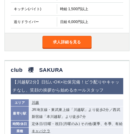
キッチン(バイト)
時給 1,500円以上
送りドライバー
日給 6,000円以上
求人詳細を見る
club 櫻 SAKURA
【川越駅2分】日払いOK×社保完備！ビラ配りやキャッ
チなし、笑顔の挨拶から始めるホールスタッフ
川越
エリア
JR埼京線・東武東上線「川越駅」より徒歩2分／西武
最寄り駅
新宿線「本川越駅」より徒歩7分
定休日/日曜・祝日(月曜のみ) その他/夏季、冬季、有給
時間/休日
キャバクラ
業種