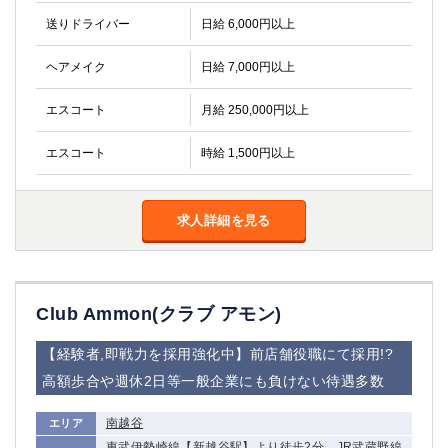
金町
大井町
送りドライバー
日給 6,000円以上
大泉学園
下赤塚
竹ノ塚
三鷹
ヘアメイク
日給 7,000円以上
亀戸
水道橋
荻窪
浅草
エスコート
月給 250,000円以上
新小岩
幡ヶ谷
エスコート
時給 1,500円以上
祖師ヶ谷大蔵
小岩
湯島
久米川
市川
西麻布
求人詳細を見る
五井
神奈川県
Club Ammon(クラブ アモン)
関内
横浜
川崎
溝の口
【経験者,即戦力を採用強化中】前店舗役職にて採用!?
本厚木
新横浜
高額歩合や週休2日等一般企業にも負けない待遇多数
藤沢
平塚
武蔵小杉
橋本
南越谷
エリア
小田原
横浜・桜木町
東武伊勢崎線【新越谷駅】より徒歩2分、JR武蔵野線