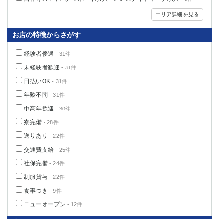
エリア詳細を見る
お店の特徴からさがす
経験者優遇
- 31件
未経験者歓迎
- 31件
日払いOK
- 31件
年齢不問
- 31件
中高年歓迎
- 30件
寮完備
- 28件
送りあり
- 22件
交通費支給
- 25件
社保完備
- 24件
制服貸与
- 22件
食事つき
- 9件
ニューオープン
- 12件