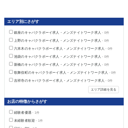
関内・馬車道・日ノ出町
武蔵新城
元住吉
茅ヶ崎
戸塚
たまプラーザ
エリア別にさがす
大船
相模原
銀座のキャバクラボーイ求人・メンズナイトワーク求人
- 0件
厚木
横須賀
上野のキャバクラボーイ求人・メンズナイトワーク求人
桜木町
- 0件
六本木のキャバクラボーイ求人・メンズナイトワーク求人
- 0件
埼玉県
池袋のキャバクラボーイ求人・メンズナイトワーク求人
- 0件
新橋のキャバクラボーイ求人・メンズナイトワーク求人
大宮
南越谷
- 0件
志木
川越
歌舞伎町のキャバクラボーイ求人・メンズナイトワーク求人
- 0件
草加
南浦和
吉祥寺のキャバクラボーイ求人・メンズナイトワーク求人
- 0件
所沢
熊谷
エリア詳細を見る
獨協大学前＜草加松原＞
北浦和（西口）
春日部
川口
お店の特徴からさがす
蕨
経験者優遇
- 1件
未経験者歓迎
- 1件
千葉県