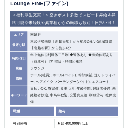
赤坂
高円寺
Lounge FINE(ファイン)
赤羽
品川
＜福利厚生充実！＞空きポスト多数でスピード昇給＆昇
蒲田東口
多摩センター
格可能◎未経験や異業種からの転職も歓迎！日払い可！
立川（南口）
新宿
浜松町
西葛西
南越谷
エリア
中野
葛西
東武伊勢崎線【新越谷駅】から徒歩2分/JR武蔵野線
府中
中目黒
最寄り駅
【南越谷駅】から徒歩4分
ひばりヶ丘（北口）
学芸大学
年中無休 [社]週休二日制 ◆連休あり ◆有給休暇あり
時間/休日
吉祥寺（南口／公園口）
小作・羽村・福生エリア
（買取可） [ア]曜日・時間応相談
自由が丘
吉祥寺（北口／東口）
ラウンジ
業種
四谷
錦糸町南口
ホール(社員), ホール(バイト), 幹部候補, 送りドライバ
職種
下北沢・経堂
金町（北口）
ー, ヘアメイク, バーテンダー(バイト), エスコート
成増駅徒歩3分の好立地！
①JR埼京線「赤羽駅」から徒歩2分 ②
日払いOK, 寮完備, 食事つき, 年齢不問, 経験者優遇, 未
三軒茶屋（南口）
①歌舞伎町 ②新宿 ③新宿三丁目 ④
経験者歓迎, 中高年歓迎, 交通費支給, 制服貸与, 社保完
キーワード
①歌舞伎町 ②新宿 ③西部新宿 ③東新宿
①歌舞伎町 ②新宿
備
①銀座 ②新橋
錦糸町(南口)
職種
給与
蒲田(西口)
清瀬（南口）
①東武練馬 ②成増・板橋 ③大山 ②池袋
池袋東口
幹部候補
月給 400,000円以上