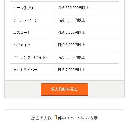
金町
大井町
ホール(社員)
月給 350,000円以上
大泉学園
下赤塚
竹ノ塚
三鷹
ホール(バイト)
時給 1,600円以上
亀戸
水道橋
荻窪
浅草
エスコート
時給 2,500円以上
新小岩
幡ヶ谷
ヘアメイク
日給 8,000円以上
祖師ヶ谷大蔵
小岩
湯島
久米川
バーテンダー(バイト)
時給 1,600円以上
市川
西麻布
五井
送りドライバー
日給 7,000円以上
神奈川県
求人詳細を見る
関内
横浜
川崎
溝の口
本厚木
新横浜
藤沢
平塚
1
該当求人数
件中
1 〜 15件 を表示
武蔵小杉
橋本
小田原
横浜・桜木町