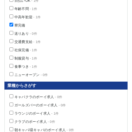
日払いOK
- 1件
船橋
津田沼
年齢不問
- 1件
成田
千葉
中高年歓迎
- 1件
西船橋
佐倉
寮完備
柏（西口）
木更津
柏（東口）
下総中山
送りあり
- 0件
茂原
松戸
交通費支給
- 1件
八千代台
本八幡
社保完備
- 1件
東金
浦安
制服貸与
- 1件
食事つき
- 1件
栃木県
ニューオープン
- 0件
宇都宮
小山
業種からさがす
東武宇都宮（宇都宮西口）
キャバクラのボーイ求人
- 0件
茨城県
ガールズバーのボーイ求人
- 0件
土浦
ひたち野うしく
ラウンジのボーイ求人
- 1件
クラブのボーイ求人
- 0件
群馬県
朝キャバ/昼キャバのボーイ求人
- 0件