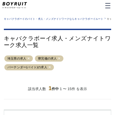
MENU
エリアから探す
関西版
>
業種から探す
キャバクラボーイのバイト・求人・メンズナイトワークならキャバクラボーイルート
キャバ
職種から探す
東京都
特徴から探す
運営者情報
銀座
上野
キャバクラボーイルートとは？
キャバクラボーイ求人・メンズナイトワ
サイトマップ
六本木
池袋
ーク求人一覧
新橋
歌舞伎町
吉祥寺
練馬
埼玉県の求人
渋谷
寮完備の求人
大和
錦糸町
秋葉原
バーテンダー(バイト)の求人
八王子
恵比寿
神田
立川
千葉中央
門前仲町
1
該当求人数
件中
1 〜 15件 を表示
町田
五反田
横須賀中央
調布
蒲田
北千住
①六本木 ②西麻布
大山