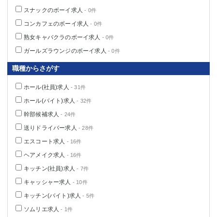
高崎
館林
スナックのボーイ求人
- 0件
コンカフェのボーイ求人
- 0件
熟女キャバクラのボーイ求人
- 0件
0
選択した内容で設定
該当求人
件
ガールズラウンジのボーイ求人
- 0件
職種からさがす
ホール(社員)求人
- 31件
ホール(バイト)求人
- 32件
幹部候補求人
- 24件
送りドライバー求人
- 28件
エスコート求人
- 16件
ヘアメイク求人
- 16件
キッチン(社員)求人
- 7件
キャッシャー求人
- 10件
キッチン(バイト)求人
- 5件
ソムリエ求人
- 1件