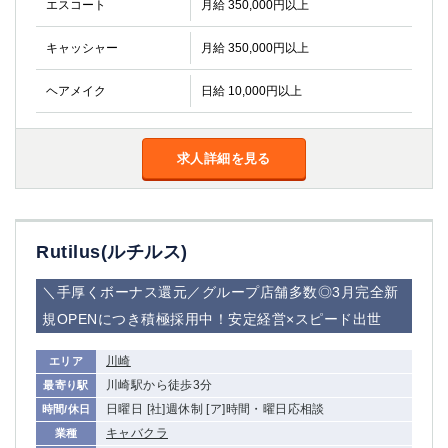
エスコート
月給 350,000円以上
キャッシャー
月給 350,000円以上
ヘアメイク
日給 10,000円以上
求人詳細を見る
Rutilus(ルチルス)
＼手厚くボーナス還元／グループ店舗多数◎3月完全新
規OPENにつき積極採用中！安定経営×スピード出世
川崎
エリア
川崎駅から徒歩3分
最寄り駅
日曜日 [社]週休制 [ア]時間・曜日応相談
時間/休日
キャバクラ
業種