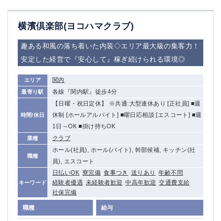
横濱倶楽部(ヨコハマクラブ)
趣ある和風の落ち着いた内装◇エリア最大級の集客力！
安定した経営で『安心して』稼ぎ続けられる環境◎
関内
エリア
各線『関内駅』徒歩4分
最寄り駅
【日曜・祝日定休】 ※共通:大型連休あり [正社員] ■週
休制 [ホールアルバイト] ■曜日応相談 [エスコート] ■週
時間/休日
1日～OK ■掛け持ちOK
クラブ
業種
ホール(社員), ホール(バイト), 幹部候補, キッチン(社
職種
員), エスコート
日払いOK
寮完備
食事つき
送りあり
年齢不問
経験者優遇
未経験者歓迎
中高年歓迎
交通費支給
キーワード
社保完備
職種
給与