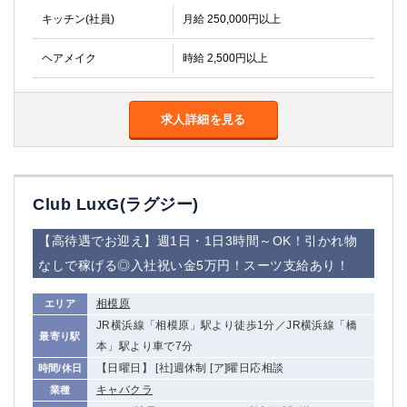
金町
大井町
キッチン(社員)
月給 250,000円以上
大泉学園
下赤塚
竹ノ塚
三鷹
ヘアメイク
時給 2,500円以上
亀戸
水道橋
荻窪
浅草
求人詳細を見る
新小岩
幡ヶ谷
祖師ヶ谷大蔵
小岩
湯島
久米川
市川
西麻布
Club LuxG(ラグジー)
五井
【高待遇でお迎え】週1日・1日3時間～OK！引かれ物
神奈川県
なしで稼げる◎入社祝い金5万円！スーツ支給あり！
関内
横浜
相模原
エリア
川崎
溝の口
JR横浜線「相模原」駅より徒歩1分／JR横浜線「橋
本厚木
新横浜
最寄り駅
本」駅より車で7分
藤沢
平塚
【日曜日】 [社]週休制 [ア]曜日応相談
時間/休日
武蔵小杉
橋本
キャバクラ
業種
小田原
横浜・桜木町