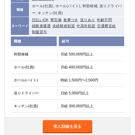
ホール(社員), ホール(バイト), 幹部候補, 送りドライバ
職種
ー, キッチン(社員)
日払いOK
寮完備
食事つき
送りあり
年齢不問
経験者優遇
未経験者歓迎
中高年歓迎
交通費支給
キーワード
制服貸与
職種
給与
幹部候補
月給 500,000円以上
ホール(社員)
月給 400,000円以上
ホール(バイト)
時給 1,500円〜2,500円
送りドライバー
日給 5,000円以上
キッチン(社員)
月給 300,000円以上
求人詳細を見る