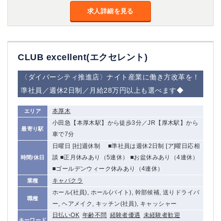
船橋
津田沼
求人詳細を見る
成田
千葉
西船橋
佐倉
柏（西口）
木更津
CLUB excellent(エクセレント)
柏（東口）
下総中山
茂原
松戸
〈ダイバーシティ推進店〉ナイト産業に働き方改革を！
八千代台
本八幡
準社員／週休2日制／月給28万円以上も選べます◆
東金
浦安
本厚木
エリア
栃木県
小田急【本厚木駅】から徒歩3分／JR【厚木駅】から
最寄り駅
宇都宮
車で7分
小山
日曜日 [社]週休制 ■準社員は週休2日制 [ア]曜日応相
東武宇都宮（宇都宮西口）
談 ■正月休みあり（5連休） ■お盆休みあり（4連休）
時間/休日
■ゴールデンウィーク休みあり（4連休）
茨城県
キャバクラ
業種
土浦
ひたち野うしく
ホール(社員), ホール(バイト), 幹部候補, 送りドライバ
職種
ー, ヘアメイク, キッチン(社員), キャッシャー
群馬県
日払いOK
年齢不問
経験者優遇
未経験者歓迎
キーワード