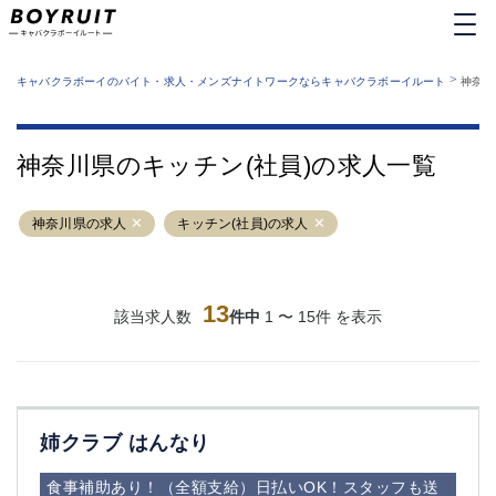
MENU
エリアから探す
関西版
>
業種から探す
キャバクラボーイのバイト・求人・メンズナイトワークならキャバクラボーイルート
神奈川
職種から探す
東京都
特徴から探す
運営者情報
銀座
上野
キャバクラボーイルートとは？
神奈川県のキッチン(社員)の求人一覧
サイトマップ
六本木
池袋
新橋
歌舞伎町
神奈川県の求人
キッチン(社員)の求人
吉祥寺
練馬
渋谷
大和
錦糸町
秋葉原
八王子
13
恵比寿
該当求人数
件中
1 〜 15件 を表示
神田
立川
千葉中央
門前仲町
町田
五反田
横須賀中央
調布
姉クラブ はんなり
蒲田
北千住
①六本木 ②西麻布
大山
食事補助あり！（全額支給）日払いOK！スタッフも送