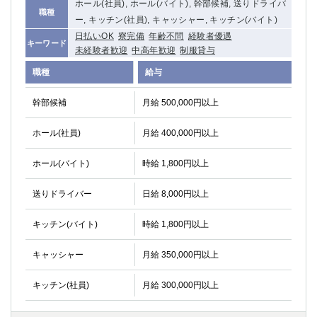
ホール(社員), ホール(バイト), 幹部候補, 送りドライバ
職種
関内・馬車道・日ノ出町
武蔵新城
ー, キッチン(社員), キャッシャー, キッチン(バイト)
元住吉
茅ヶ崎
日払いOK
寮完備
年齢不問
経験者優遇
キーワード
戸塚
たまプラーザ
未経験者歓迎
中高年歓迎
制服貸与
大船
相模原
職種
給与
厚木
横須賀
桜木町
幹部候補
月給 500,000円以上
ホール(社員)
月給 400,000円以上
埼玉県
大宮
南越谷
ホール(バイト)
時給 1,800円以上
志木
川越
送りドライバー
日給 8,000円以上
草加
南浦和
所沢
熊谷
キッチン(バイト)
時給 1,800円以上
獨協大学前＜草加松原＞
北浦和（西口）
春日部
川口
キャッシャー
月給 350,000円以上
蕨
キッチン(社員)
月給 300,000円以上
千葉県