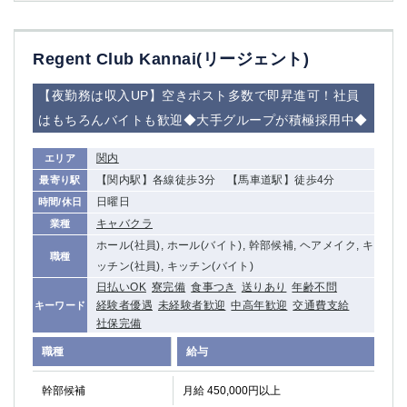
Regent Club Kannai(リージェント)
【夜勤務は収入UP】空きポスト多数で即昇進可！社員
はもちろんバイトも歓迎◆大手グループが積極採用中◆
関内
エリア
【関内駅】各線徒歩3分 【馬車道駅】徒歩4分
最寄り駅
日曜日
時間/休日
キャバクラ
業種
ホール(社員), ホール(バイト), 幹部候補, ヘアメイク, キ
職種
ッチン(社員), キッチン(バイト)
日払いOK
寮完備
食事つき
送りあり
年齢不問
経験者優遇
未経験者歓迎
中高年歓迎
交通費支給
キーワード
社保完備
職種
給与
幹部候補
月給 450,000円以上