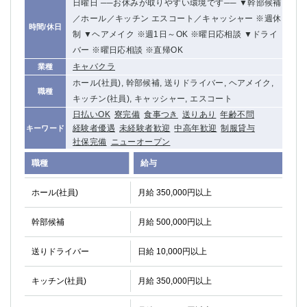
日曜日 ──お休みが取りやすい環境です── ▼幹部候補
／ホール／キッチン エスコート／キャッシャー ※週休
時間/休日
制 ▼ヘアメイク ※週1日～OK ※曜日応相談 ▼ドライ
バー ※曜日応相談 ※直帰OK
キャバクラ
業種
ホール(社員), 幹部候補, 送りドライバー, ヘアメイク,
職種
キッチン(社員), キャッシャー, エスコート
日払いOK
寮完備
食事つき
送りあり
年齢不問
経験者優遇
未経験者歓迎
中高年歓迎
制服貸与
キーワード
社保完備
ニューオープン
職種
給与
ホール(社員)
月給 350,000円以上
幹部候補
月給 500,000円以上
送りドライバー
日給 10,000円以上
キッチン(社員)
月給 350,000円以上