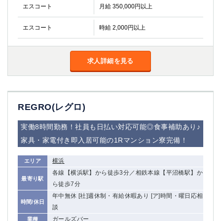
エスコート
月給 350,000円以上
エスコート
時給 2,000円以上
求人詳細を見る
REGRO(レグロ)
実働8時間勤務！社員も日払い対応可能◎食事補助あり♪
家具・家電付き即入居可能の1Rマンション寮完備！
横浜
エリア
各線【横浜駅】から徒歩3分／相鉄本線【平沼橋駅】か
最寄り駅
ら徒歩7分
年中無休 [社]週休制・有給休暇あり [ア]時間・曜日応相
時間/休日
談
ガールズバー
業種