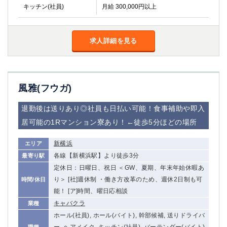
キッチン(社員)
月給 300,000円以上
求人詳細を見る
風雅(フウガ)
退勤後は送りあり◎社員も日払い可能！食事補助や即入
居可能の1Rマンション寮あり！←徒歩5分ほどの場所
新横浜
エリア
各線【新横浜駅】より徒歩3分
最寄り駅
定休日：日曜日、祝日 ＜GW、夏期、年末年始休暇あ
り＞ [社]週休制 ・働き方改革のため、週休2日制も可
時間/休日
能！ [ア]時間、曜日応相談
キャバクラ
業種
ホール(社員), ホール(バイト), 幹部候補, 送りドライバ