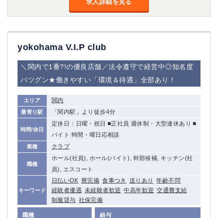
求人詳細を見る
yokohama V.I.P club
＼関内で1番?!の優良店舗／法令遵守で経営中◎知名度
バツグン★働きやすい「環境＆待遇」全部あり！
関内
エリア
「関内駅」より徒歩4分
最寄り駅
定休日：日曜・祝日 ■正社員 週休制・大型連休あり ■
時間/休日
バイト 時間・曜日応相談
クラブ
業種
ホール(社員), ホール(バイト), 幹部候補, キッチン(社
職種
員), エスコート
日払いOK
寮完備
食事つき
送りあり
年齢不問
経験者優遇
未経験者歓迎
中高年歓迎
交通費支給
キーワード
制服貸与
社保完備
職種
給与