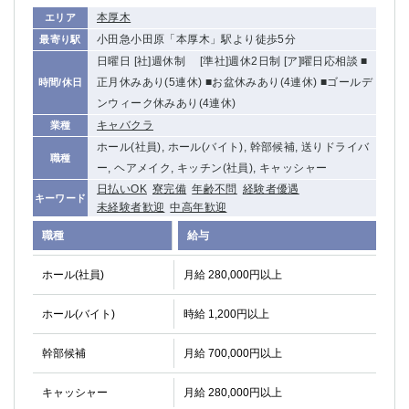
本厚木
エリア
小田急小田原「本厚木」駅より徒歩5分
最寄り駅
日曜日 [社]週休制 [準社]週休2日制 [ア]曜日応相談 ■
正月休みあり(5連休) ■お盆休みあり(4連休) ■ゴールデ
時間/休日
ンウィーク休みあり(4連休)
キャバクラ
業種
ホール(社員), ホール(バイト), 幹部候補, 送りドライバ
職種
ー, ヘアメイク, キッチン(社員), キャッシャー
日払いOK
寮完備
年齢不問
経験者優遇
キーワード
未経験者歓迎
中高年歓迎
職種
給与
ホール(社員)
月給 280,000円以上
ホール(バイト)
時給 1,200円以上
幹部候補
月給 700,000円以上
キャッシャー
月給 280,000円以上