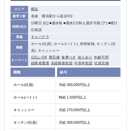
横浜
エリア
各線 横浜駅から徒歩5分
最寄り駅
日曜日 [社] ■週休制 ■週休2日制も選択可能 [ア] ■曜日
時間/休日
応相談
キャバクラ
業種
ホール(社員), ホール(バイト), 幹部候補, キッチン(社
職種
員), キャッシャー
日払いOK
寮完備
食事つき
送りあり
年齢不問
キーワード
経験者優遇
未経験者歓迎
中高年歓迎
社保完備
職種
給与
ホール(社員)
月給 300,000円以上
ホール(バイト)
時給 1,500円以上
キャッシャー
月給 270,000円以上
キッチン(社員)
月給 300,000円以上