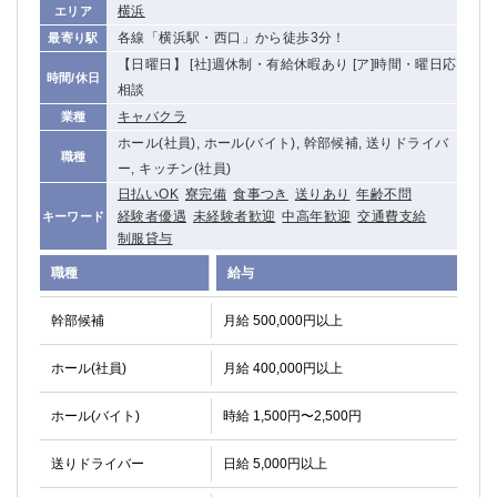
横浜
エリア
各線「横浜駅・西口」から徒歩3分！
最寄り駅
【日曜日】 [社]週休制・有給休暇あり [ア]時間・曜日応
時間/休日
相談
キャバクラ
業種
ホール(社員), ホール(バイト), 幹部候補, 送りドライバ
職種
ー, キッチン(社員)
日払いOK
寮完備
食事つき
送りあり
年齢不問
経験者優遇
未経験者歓迎
中高年歓迎
交通費支給
キーワード
制服貸与
職種
給与
幹部候補
月給 500,000円以上
ホール(社員)
月給 400,000円以上
ホール(バイト)
時給 1,500円〜2,500円
送りドライバー
日給 5,000円以上