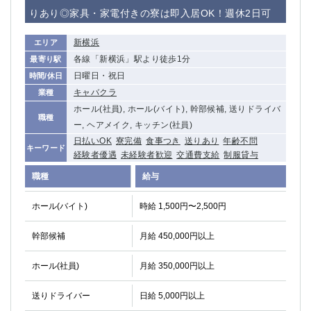
赤坂
高円寺
りあり◎家具・家電付きの寮は即入居OK！週休2日可
赤羽
品川
蒲田東口
多摩センター
新横浜
エリア
立川（南口）
新宿
各線「新横浜」駅より徒歩1分
最寄り駅
浜松町
西葛西
日曜日・祝日
時間/休日
中野
葛西
キャバクラ
業種
府中
中目黒
ホール(社員), ホール(バイト), 幹部候補, 送りドライバ
職種
ひばりヶ丘（北口）
ー, ヘアメイク, キッチン(社員)
学芸大学
日払いOK
寮完備
食事つき
送りあり
年齢不問
吉祥寺（南口／公園口）
小作・羽村・福生エリア
キーワード
経験者優遇
未経験者歓迎
交通費支給
制服貸与
自由が丘
吉祥寺（北口／東口）
職種
給与
四谷
錦糸町南口
下北沢・経堂
金町（北口）
ホール(バイト)
時給 1,500円〜2,500円
成増駅徒歩3分の好立地！
①JR埼京線「赤羽駅」から徒歩2分 ②
三軒茶屋（南口）
①歌舞伎町 ②新宿 ③新宿三丁目 ④
幹部候補
月給 450,000円以上
①歌舞伎町 ②新宿 ③西部新宿 ③東新宿
①歌舞伎町 ②新宿
①銀座 ②新橋
錦糸町(南口)
ホール(社員)
月給 350,000円以上
蒲田(西口)
清瀬（南口）
送りドライバー
日給 5,000円以上
①東武練馬 ②成増・板橋 ③大山 ②池袋
池袋東口