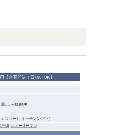
5万円【合否即決！日払いOK】
、週1日～勤務OK
, エスコート, キッチン(バイト)
保完備
ニューオープン