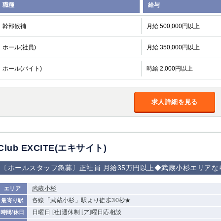
職種
給与
幹部候補
月給 500,000円以上
ホール(社員)
月給 350,000円以上
ホール(バイト)
時給 2,000円以上
求人詳細を見る
Club EXCITE(エキサイト)
〔ホールスタッフ急募〕正社員 月給35万円以上◆武蔵小杉エリア
武蔵小杉
エリア
各線「武蔵小杉」駅より徒歩30秒★
最寄り駅
日曜日 [社]週休制 [ア]曜日応相談
時間/休日