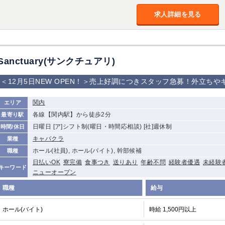
加松原＞
求人詳細を見る
春日部
川口
蕨
船橋
津田沼
成田
千葉
佐倉
柏（西口）
木更津
柏（東口）
Sanctuary(サンクチュアリ)
茂原
松戸
八千代台
本八幡
浦安
＜12月5日NEW OPEN！＞売上好調につきスタッフ急募！外立ち
宇都宮
小山
東武宇都宮（宇
関内
エリア
都宮西口）
各線【関内駅】から徒歩2分
最寄り駅
日曜日 [ア]シフト制(曜日・時間応相談) [社]週休制
時間/休日
土浦
ひたち野うしく
キャバクラ
業種
ホール(社員), ホール(バイト), 幹部候補
職種
高崎
館林
日払いOK
寮完備
食事つき
送りあり
年齢不問
経験者優遇
未経験
キーワード
ニューオープン
職種
給与
0
選択した内容で設定
該当求人
件
ホール(バイト)
時給 1,500円以上