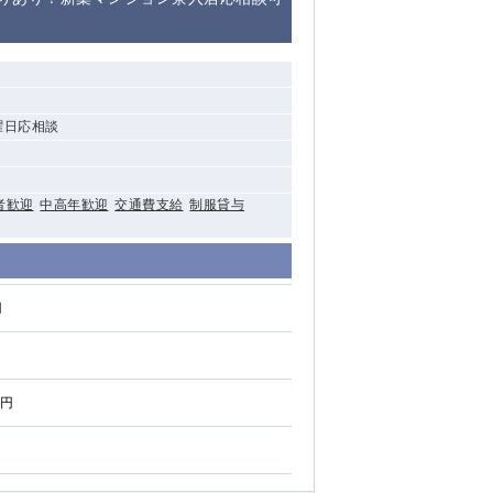
清瀬（南口）
大泉学園
]曜日応相談
水道橋
祖師ヶ谷大蔵
西麻布
者歓迎
中高年歓迎
交通費支給
制服貸与
本厚木
円
橋本
元住吉
相模原
0円
草加
草
北浦和（西口）