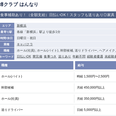
姉クラブ はんなり
食事補助あり！（全額支給）日払いOK！スタッフも送りあり◎家具
新横浜
エリア
各線「新横浜」駅より徒歩1分
最寄り駅
日曜日・祝日
時間/休日
キャバクラ
業種
ホール(社員), ホール(バイト), 幹部候補, 送りドライバー, ヘアメイク
職種
日払いOK
寮完備
食事つき
送りあり
年齢不問
経験者優遇
未経験
キーワード
職種
給与
ホール(バイト)
時給 1,500円〜2,500円
幹部候補
月給 450,000円以上
ホール(社員)
月給 350,000円以上
送りドライバー
日給 5,000円以上