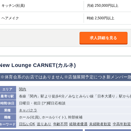
キッチン(社員)
月給 250,000円以上
ヘアメイク
時給 2,500円以上
求人詳細を見る
New Lounge CARNET(カルネ)
※体育会系のお店ではありません※店舗展開予定につき新メンバー急
関内
エリア
各線「関内」駅より徒歩4分／みなとみらい線「日本大通り」駅から
最寄り駅
日曜日・祝日 [ア]曜日応相談
時間/休日
キャバクラ
業種
ホール(社員), ホール(バイト), 幹部候補
職種
日払いOK
送りあり
年齢不問
経験者優遇
未経験者歓迎
中高年歓迎
キーワード