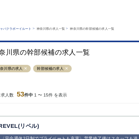
MENU
エリアから探す
関西版
業種から探す
銀座
上野
六本木
池袋
>
>
ャバクラボーイルート
神奈川県の求人一覧
神奈川県の幹部候補の求人一覧
職種から探す
特徴から探す
歌舞伎町
吉祥寺
練馬
渋谷
運営者情報
キャバクラボーイルートとは？
錦糸町
秋葉原
八王子
恵比寿
サイトマップ
奈川県の幹部候補の求人一覧
立川
千葉中央
門前仲町
町田
横須賀中央
調布
蒲田
北千住
神奈川県の求人
幹部候補の求人
大山
赤坂
高円寺
赤羽
蒲田東口
多摩センター
立川（南口）
新宿
西葛西
中野
葛西
府中
53
当求人数
件中
1 〜 15件 を表示
ひばりヶ丘（北
学芸大学
吉祥寺（南口／
小作・羽村・
口）
公園口）
生エリア
吉祥寺（北口／
四谷
錦糸町南口
下北沢・経堂
東口）
成増駅徒歩3分
①JR埼京線
三軒茶屋（南
①歌舞伎町 
の好立地！
「赤羽駅」から
口）
新宿 ③新宿
REVEL(リベル)
徒歩2分 ②東
丁目 ④西武
京メトロ南北線
宿
〈完全週休2日制でプライベートも充実〉営業終了後はスタッフも送
「赤羽岩淵駅」