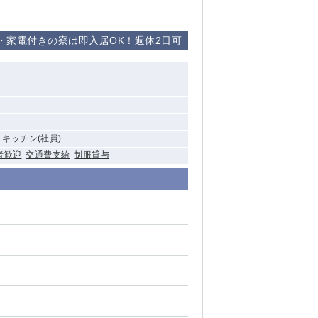
・家電付きの寮は即入居OK！週休2日可
, キッチン(社員)
者歓迎
交通費支給
制服貸与