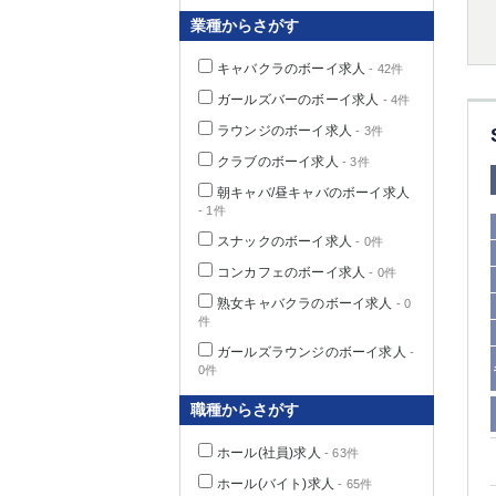
業種からさがす
キャバクラのボーイ求人
- 42件
千葉県
ガールズバーのボーイ求人
- 4件
ラウンジのボーイ求人
- 3件
クラブのボーイ求人
- 3件
朝キャバ/昼キャバのボーイ求人
- 1件
栃木県
スナックのボーイ求人
- 0件
コンカフェのボーイ求人
- 0件
茨城県
熟女キャバクラのボーイ求人
- 0
件
群馬県
ガールズラウンジのボーイ求人
-
0件
職種からさがす
ホール(社員)求人
- 63件
ホール(バイト)求人
- 65件