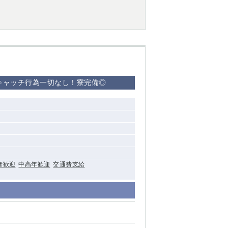
西船橋
下総中山
東金
やキャッチ行為一切なし！寮完備◎
者歓迎
中高年歓迎
交通費支給