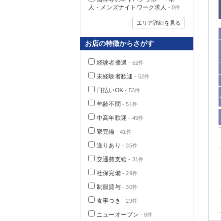
人・メンズナイトワーク求人
- 0件
エリア詳細を見る
お店の特徴からさがす
経験者優遇
- 52件
未経験者歓迎
- 52件
日払いOK
- 53件
年齢不問
- 51件
中高年歓迎
- 49件
神奈川県
寮完備
- 41件
送りあり
- 35件
交通費支給
- 31件
社保完備
- 29件
制服貸与
- 30件
食事つき
- 29件
埼玉県
ニューオープン
- 8件