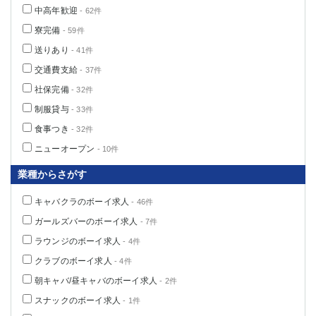
中高年歓迎
- 62件
寮完備
- 59件
送りあり
- 41件
交通費支給
- 37件
社保完備
- 32件
制服貸与
- 33件
食事つき
- 32件
ニューオープン
- 10件
業種からさがす
キャバクラのボーイ求人
- 46件
ガールズバーのボーイ求人
- 7件
ラウンジのボーイ求人
- 4件
クラブのボーイ求人
- 4件
朝キャバ/昼キャバのボーイ求人
- 2件
スナックのボーイ求人
- 1件