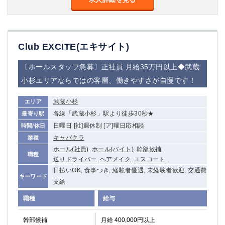
Club EXCITE(エキサイト)
〔ホールスタッフ急募〕正社員 月給35万円以上◆武蔵
小杉エリアならではの客層、働きやすさが自慢です！
武蔵小杉
エリア
各線「武蔵小杉」駅より徒歩30秒★
最寄り駅
日曜日 [社]週休制 [ア]曜日応相談
時間/休日
キャバクラ
業種
ホール(社員)
ホール(バイト)
幹部候補
職種
送りドライバー
ヘアメイク
エスコート
日払いOK, 食事つき, 経験者優遇, 未経験者歓迎, 交通費
キーワード
支給
職種
給与
幹部候補
月給 400,000円以上