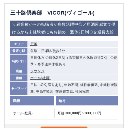
三十路倶楽部 VIGOR(ヴィゴール)
＼異業種からの転職者が多数活躍中◎／居酒屋感覚で働
けるから未経験者にもお勧め！週休2日制◇交通費支給
戸塚
エリア
各線 戸塚駅/徒歩1分
最寄り駅
日曜休み ◇週休2日制（希望曜日の休暇取得OK） ◇夏
時間/休日
季・冬季連休休暇あり
ラウンジ
業種
ホール(社員)
職種
日払いOK, 送りあり, 年齢不問, 経験者優遇, 未経験者歓
キーワード
迎, 中高年歓迎, 交通費支給, 社保完備
職種
給与
ホール(社員)
月給 300,000円〜800,000円