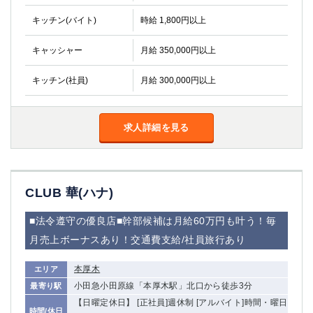
キッチン(バイト)
時給 1,800円以上
キャッシャー
月給 350,000円以上
キッチン(社員)
月給 300,000円以上
求人詳細を見る
CLUB 華(ハナ)
■法令遵守の優良店■幹部候補は月給60万円も叶う！毎
月売上ボーナスあり！交通費支給/社員旅行あり
本厚木
エリア
小田急小田原線「本厚木駅」北口から徒歩3分
最寄り駅
【日曜定休日】 [正社員]週休制 [アルバイト]時間・曜日
時間/休日