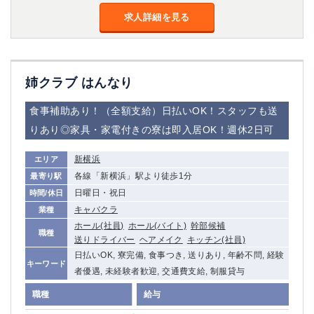
求人詳細を見る
姉クラブ はんなり
食事補助あり！（全額支給）日払いOK！スタッフも送
りあり◎家具・家電付きの寮は即入居OK！週休2日可
新横浜
エリア
各線「新横浜」駅より徒歩1分
最寄り駅
日曜日・祝日
時間/休日
キャバクラ
業種
ホール(社員)
ホール(バイト)
幹部候補
職種
送りドライバー
ヘアメイク
キッチン(社員)
日払いOK, 寮完備, 食事つき, 送りあり, 年齢不問, 経験
キーワード
者優遇, 未経験者歓迎, 交通費支給, 制服貸与
職種
給与