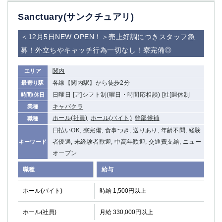
高崎
館林
Sanctuary(サンクチュアリ)
＜12月5日NEW OPEN！＞売上好調につきスタッフ急
0
選択した内容で設定
該当求人
件
募！外立ちやキャッチ行為一切なし！寮完備◎
関内
エリア
各線【関内駅】から徒歩2分
最寄り駅
日曜日 [ア]シフト制(曜日・時間応相談) [社]週休制
時間/休日
キャバクラ
業種
ホール(社員)
ホール(バイト)
幹部候補
職種
日払いOK, 寮完備, 食事つき, 送りあり, 年齢不問, 経験
者優遇, 未経験者歓迎, 中高年歓迎, 交通費支給, ニュー
キーワード
オープン
職種
給与
ホール(バイト)
時給 1,500円以上
ホール(社員)
月給 330,000円以上