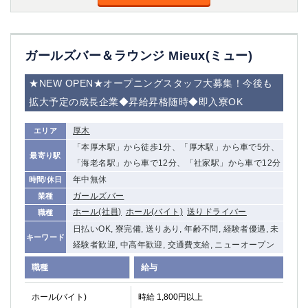
ガールズバー＆ラウンジ Mieux(ミュー)
★NEW OPEN★オープニングスタッフ大募集！今後も
拡大予定の成長企業◆昇給昇格随時◆即入寮OK
厚木
エリア
「本厚木駅」から徒歩1分、「厚木駅」から車で5分、
最寄り駅
「海老名駅」から車で12分、「社家駅」から車で12分
年中無休
時間/休日
ガールズバー
業種
ホール(社員)
ホール(バイト)
送りドライバー
職種
日払いOK, 寮完備, 送りあり, 年齢不問, 経験者優遇, 未
キーワード
経験者歓迎, 中高年歓迎, 交通費支給, ニューオープン
職種
給与
ホール(バイト)
時給 1,800円以上