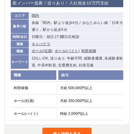
新メンバー急募！送りあり！入社祝金10万円支給
関内
エリア
各線「関内」駅より徒歩4分／みなとみらい線「日本大
最寄り駅
通り」駅から徒歩5分
日曜日・祝日 [ア]曜日応相談
時間/休日
キャバクラ
業種
ホール(社員)
ホール(バイト)
幹部候補
職種
日払いOK, 送りあり, 年齢不問, 経験者優遇, 未経験者歓
キーワード
迎, 中高年歓迎, 交通費支給, 社保完備
職種
給与
幹部候補
月給 500,000円以上
ホール(社員)
月給 350,000円以上
ホール(バイト)
時給 2,000円以上
求人詳細を見る