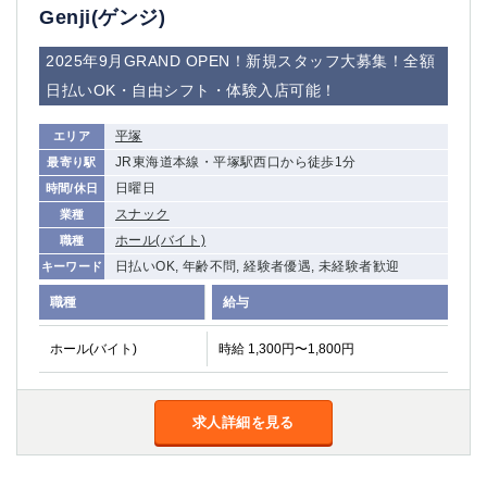
Genji(ゲンジ)
船橋
津田沼
成田
千葉
2025年9月GRAND OPEN！新規スタッフ大募集！全額
西船橋
佐倉
日払いOK・自由シフト・体験入店可能！
柏（西口）
木更津
柏（東口）
下総中山
平塚
エリア
茂原
松戸
JR東海道本線・平塚駅西口から徒歩1分
最寄り駅
八千代台
本八幡
日曜日
時間/休日
東金
浦安
スナック
業種
ホール(バイト)
職種
栃木県
日払いOK, 年齢不問, 経験者優遇, 未経験者歓迎
キーワード
宇都宮
小山
職種
給与
東武宇都宮（宇都宮西口）
ホール(バイト)
時給 1,300円〜1,800円
茨城県
土浦
ひたち野うしく
求人詳細を見る
群馬県