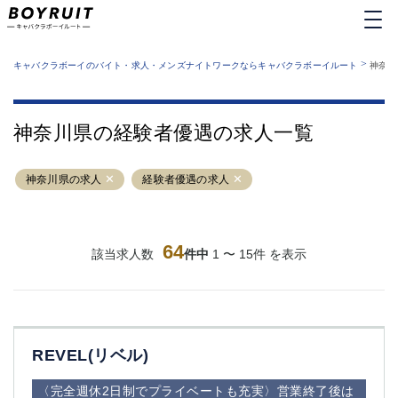
MENU
エリアから探す
関西版
>
業種から探す
キャバクラボーイのバイト・求人・メンズナイトワークならキャバクラボーイルート
神奈川
職種から探す
東京都
特徴から探す
運営者情報
銀座
上野
キャバクラボーイルートとは？
神奈川県の経験者優遇の求人一覧
サイトマップ
六本木
池袋
新橋
歌舞伎町
神奈川県の求人
経験者優遇の求人
吉祥寺
練馬
渋谷
大和
錦糸町
秋葉原
八王子
64
恵比寿
該当求人数
件中
1 〜 15件 を表示
神田
立川
千葉中央
門前仲町
町田
五反田
横須賀中央
調布
REVEL(リベル)
蒲田
北千住
①六本木 ②西麻布
大山
〈完全週休2日制でプライベートも充実〉営業終了後は