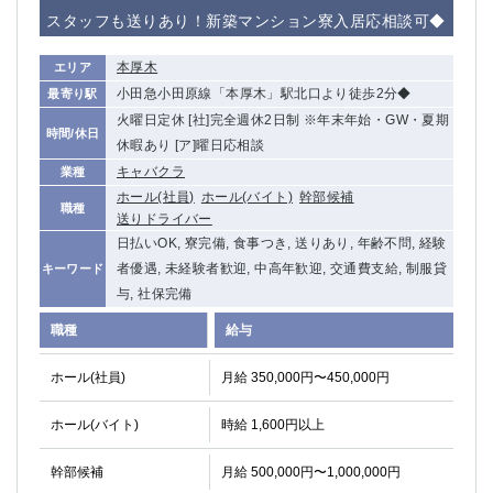
赤坂
高円寺
スタッフも送りあり！新築マンション寮入居応相談可◆
赤羽
品川
蒲田東口
多摩センター
本厚木
エリア
立川（南口）
新宿
小田急小田原線「本厚木」駅北口より徒歩2分◆
最寄り駅
浜松町
西葛西
火曜日定休 [社]完全週休2日制 ※年末年始・GW・夏期
時間/休日
中野
葛西
休暇あり [ア]曜日応相談
府中
中目黒
キャバクラ
業種
ホール(社員)
ホール(バイト)
幹部候補
ひばりヶ丘（北口）
学芸大学
職種
送りドライバー
吉祥寺（南口／公園口）
小作・羽村・福生エリア
日払いOK, 寮完備, 食事つき, 送りあり, 年齢不問, 経験
自由が丘
吉祥寺（北口／東口）
者優遇, 未経験者歓迎, 中高年歓迎, 交通費支給, 制服貸
キーワード
四谷
錦糸町南口
与, 社保完備
下北沢・経堂
金町（北口）
職種
給与
成増駅徒歩3分の好立地！
①JR埼京線「赤羽駅」から徒歩2分 ②
三軒茶屋（南口）
①歌舞伎町 ②新宿 ③新宿三丁目 ④
ホール(社員)
月給 350,000円〜450,000円
①歌舞伎町 ②新宿 ③西部新宿 ③東新宿
①歌舞伎町 ②新宿
①銀座 ②新橋
錦糸町(南口)
ホール(バイト)
時給 1,600円以上
蒲田(西口)
清瀬（南口）
幹部候補
月給 500,000円〜1,000,000円
①東武練馬 ②成増・板橋 ③大山 ②池袋
池袋東口