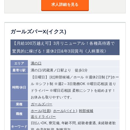
求人詳細を見る
ガールズバーX(イクス)
【月給100万越え可】3月リニューアル！各種高待遇で
驚異的に稼げる！週休2日&年3回賞与《人柄重視》
溝の口
エリア
溝の口/武蔵溝ノ口駅より 徒歩1分
最寄り駅
【日曜日】 [社]幹部候補／ホール ※週休2日制 [ア]ホー
ル ※シフト制 ※週2～3日勤務OK ※曜日応相談 送り
時間/休日
ドライバー ※曜日応相談 柔軟にシフトを組めます！
お休みも取りやすいです。
ガールズバー
業種
ホール(社員)
ホール(バイト)
幹部候補
職種
送りドライバー
日払いOK, 寮完備, 年齢不問, 経験者優遇, 未経験者歓
キーワード
迎, 中高年歓迎, 制服貸与