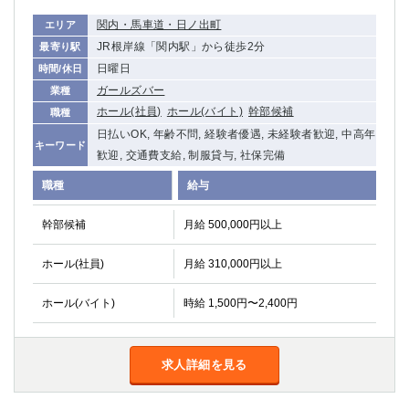
関内・馬車道・日ノ出町
エリア
JR根岸線「関内駅」から徒歩2分
最寄り駅
日曜日
時間/休日
ガールズバー
業種
ホール(社員)
ホール(バイト)
幹部候補
職種
日払いOK, 年齢不問, 経験者優遇, 未経験者歓迎, 中高年
キーワード
歓迎, 交通費支給, 制服貸与, 社保完備
職種
給与
幹部候補
月給 500,000円以上
ホール(社員)
月給 310,000円以上
ホール(バイト)
時給 1,500円〜2,400円
求人詳細を見る