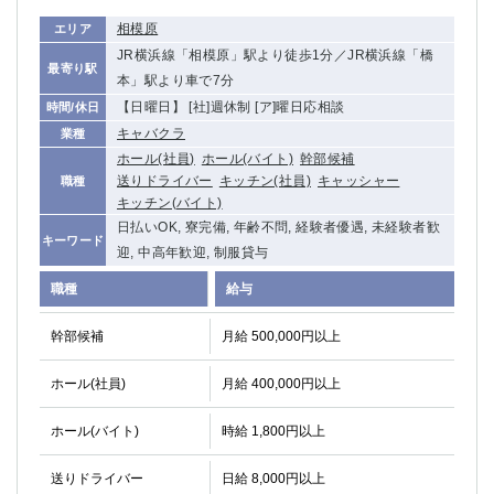
相模原
エリア
JR横浜線「相模原」駅より徒歩1分／JR横浜線「橋
最寄り駅
本」駅より車で7分
【日曜日】 [社]週休制 [ア]曜日応相談
時間/休日
キャバクラ
業種
ホール(社員)
ホール(バイト)
幹部候補
送りドライバー
キッチン(社員)
キャッシャー
職種
キッチン(バイト)
日払いOK, 寮完備, 年齢不問, 経験者優遇, 未経験者歓
キーワード
迎, 中高年歓迎, 制服貸与
職種
給与
幹部候補
月給 500,000円以上
ホール(社員)
月給 400,000円以上
ホール(バイト)
時給 1,800円以上
送りドライバー
日給 8,000円以上