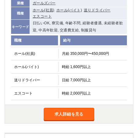
ガールズバー
業種
関内・馬車道・日ノ出町
武蔵新城
ホール(社員)
ホール(バイト)
送りドライバー
元住吉
茅ヶ崎
職種
エスコート
戸塚
たまプラーザ
日払いOK, 寮完備, 年齢不問, 経験者優遇, 未経験者歓
キーワード
大船
相模原
迎, 中高年歓迎, 交通費支給, 制服貸与
厚木
横須賀
職種
給与
桜木町
ホール(社員)
月給 350,000円〜450,000円
埼玉県
ホール(バイト)
時給 1,600円以上
大宮
南越谷
志木
川越
送りドライバー
日給 7,000円以上
草加
南浦和
所沢
熊谷
エスコート
時給 2,000円以上
獨協大学前＜草加松原＞
北浦和（西口）
春日部
川口
求人詳細を見る
蕨
千葉県