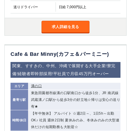
金町
大井町
送りドライバー
日給 7,000円以上
大泉学園
下赤塚
竹ノ塚
三鷹
亀戸
水道橋
求人詳細を見る
荻窪
浅草
新小岩
幡ヶ谷
祖師ヶ谷大蔵
小岩
Cafe & Bar Minny(カフェ＆バーミニー)
湯島
久米川
市川
西麻布
関東、すすきの、中州、沖縄で展開する大手企業!寮完
五井
備!経験者即幹部採用!平社員で月収45万円オーバー
神奈川県
溝の口
エリア
関内
横浜
東急田園都市線溝の口駅南口から徒歩1分、JR 南武線
川崎
武蔵溝ノ口駅から徒歩3分の好立地☆帰りは安心の送り
溝の口
最寄り駅
有★
本厚木
新横浜
【年中無休】 アルバイト ☆週2日～、1日5h～出勤
藤沢
平塚
OK♪ 社員 週休2日制 夏休みのみ、冬休みのみの大型連
時間/休日
武蔵小杉
橋本
休だけの短期勤務も大歓迎☆
小田原
横浜・桜木町