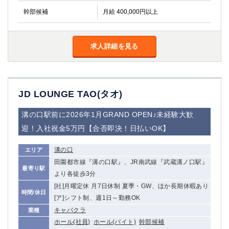
幹部候補
月給 400,000円以上
求人詳細を見る
JD LOUNGE TAO(タオ)
溝の口駅前に2026年1月GRAND OPEN♪未経験大歓
迎！入社祝金5万円【合否即決！日払いOK】
溝の口
エリア
田園都市線『溝の口駅』、JR南武線『武蔵溝ノ口駅』
最寄り駅
より各徒歩3分
[社]月曜定休 月7日休制 夏季・GW、ほか長期休暇あり
時間/休日
[ア]シフト制、週1日～勤務OK
キャバクラ
業種
ホール(社員)
ホール(バイト)
幹部候補