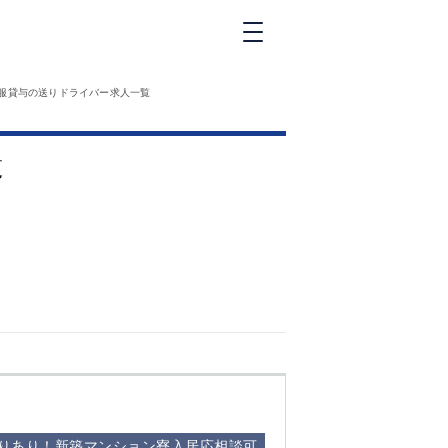
新橋
服貸与の送りドライバー求人一覧
大和
神田
覧
五反田
①六本木 ②西
麻布
品川
浜松町
中目黒
福
自由が丘
金町（北口）
②
①歌舞伎町 ②
三
新宿 ③西部新
新
宿 ③東新宿
りあり！新築マンション寮入居応相談可