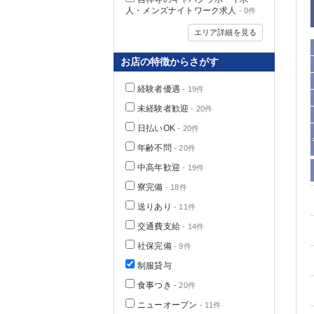
人・メンズナイトワーク求人
- 0件
エリア詳細を見る
お店の特徴からさがす
経験者優遇
- 19件
未経験者歓迎
- 20件
日払いOK
- 20件
年齢不問
- 20件
中高年歓迎
- 19件
神奈川県
寮完備
- 18件
送りあり
- 11件
交通費支給
- 14件
社保完備
- 9件
制服貸与
食事つき
- 20件
埼玉県
ニューオープン
- 11件