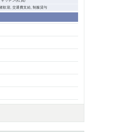
, キッチン(社員)
験者歓迎, 交通費支給, 制服貸与