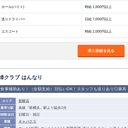
ホール(バイト)
時給 1,600円以上
送りドライバー
日給 7,000円以上
エスコート
時給 2,000円以上
求人詳細を見る
姉クラブ はんなり
食事補助あり！（全額支給）日払いOK！スタッフも送りあり◎家具
新横浜
エリア
各線「新横浜」駅より徒歩1分
最寄り駅
日曜日・祝日
時間/休日
キャバクラ
業種