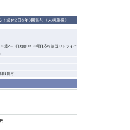
る！週休2日&年3回賞与《人柄重視》
制 ※週2～3日勤務OK ※曜日応相談 送りドライバ
す。
 制服貸与
0円