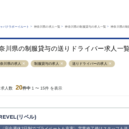
MENU
エリアから探す
関西版
業種から探す
銀座
上野
六本木
池袋
>
>
>
ャバクラボーイルート
神奈川県の求人一覧
神奈川県の制服貸与の求人一覧
神奈川県の制
職種から探す
特徴から探す
歌舞伎町
吉祥寺
練馬
渋谷
運営者情報
キャバクラボーイルートとは？
錦糸町
秋葉原
八王子
恵比寿
サイトマップ
奈川県の制服貸与の送りドライバー求人一
立川
千葉中央
門前仲町
町田
横須賀中央
調布
蒲田
北千住
神奈川県の求人
制服貸与の求人
送りドライバーの求人
大山
赤坂
高円寺
赤羽
蒲田東口
多摩センター
立川（南口）
新宿
西葛西
中野
葛西
府中
20
当求人数
件中
1 〜 15件 を表示
ひばりヶ丘（北
学芸大学
吉祥寺（南口／
小作・羽村・
口）
公園口）
生エリア
吉祥寺（北口／
四谷
錦糸町南口
下北沢・経堂
東口）
成増駅徒歩3分
①JR埼京線
三軒茶屋（南
①歌舞伎町 
の好立地！
「赤羽駅」から
口）
新宿 ③新宿
REVEL(リベル)
徒歩2分 ②東
丁目 ④西武
京メトロ南北線
宿
〈完全週休2日制でプライベートも充実〉営業終了後はスタッフも送
「赤羽岩淵駅」