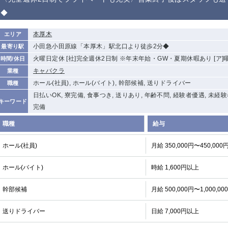
から徒歩10分
◆
①歌舞伎町 ②
①銀座 ②新橋
錦糸町(南口)
蒲田(西口)
新宿
本厚木
エリア
①東武練馬 ②
池袋東口
金町
大井町
小田急小田原線「本厚木」駅北口より徒歩2分◆
最寄り駅
成増・板橋 ③
大山 ②池袋
火曜日定休 [社]完全週休2日制 ※年末年始・GW・夏期休暇あり [ア
時間/休日
下赤塚
竹ノ塚
三鷹
亀戸
キャバクラ
業種
荻窪
浅草
新小岩
幡ヶ谷
ホール(社員), ホール(バイト), 幹部候補, 送りドライバー
職種
小岩
湯島
久米川
市川
日払いOK, 寮完備, 食事つき, 送りあり, 年齢不問, 経験者優遇, 未経
キーワード
五井
完備
職種
給与
関内
横浜
川崎
溝の口
新横浜
藤沢
平塚
武蔵小杉
ホール(社員)
月給 350,000円〜450,000
小田原
横浜・桜木町
関内・馬車道・
武蔵新城
日ノ出町
ホール(バイト)
時給 1,600円以上
茅ヶ崎
戸塚
たまプラーザ
大船
厚木
横須賀
桜木町
幹部候補
月給 500,000円〜1,000,00
送りドライバー
日給 7,000円以上
大宮
南越谷
志木
川越
南浦和
所沢
熊谷
獨協大学前＜