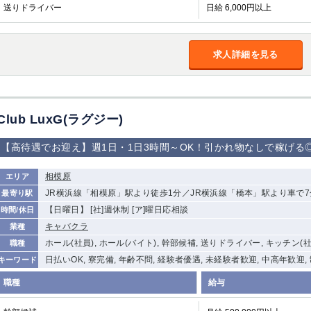
送りドライバー
日給 6,000円以上
求人詳細を見る
Club LuxG(ラグジー)
【高待遇でお迎え】週1日・1日3時間～OK！引かれ物なしで稼げる
相模原
エリア
JR横浜線「相模原」駅より徒歩1分／JR横浜線「橋本」駅より車で7
最寄り駅
【日曜日】 [社]週休制 [ア]曜日応相談
時間/休日
キャバクラ
業種
ホール(社員), ホール(バイト), 幹部候補, 送りドライバー, キッチン(
職種
日払いOK, 寮完備, 年齢不問, 経験者優遇, 未経験者歓迎, 中高年歓迎,
キーワード
職種
給与