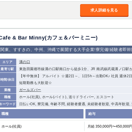
加松原＞
春日部
川口
蕨
求人詳細を見る
船橋
津田沼
成田
千葉
佐倉
柏（西口）
木更津
柏（東口）
Cafe & Bar Minny(カフェ＆バーミニー)
茂原
松戸
八千代台
本八幡
浦安
関東、すすきの、中州、沖縄で展開する大手企業!寮完備!経験者即幹
宇都宮
小山
東武宇都宮（宇
溝の口
エリア
都宮西口）
東急田園都市線溝の口駅南口から徒歩1分、JR 南武線武蔵溝ノ口駅
最寄り駅
【年中無休】 アルバイト ☆週2日～、1日5h～出勤OK♪ 社員 週
土浦
ひたち野うしく
時間/休日
短期勤務も大歓迎☆
ガールズバー
業種
高崎
館林
ホール(社員), ホール(バイト), 送りドライバー, エスコート
職種
日払いOK, 寮完備, 年齢不問, 経験者優遇, 未経験者歓迎, 中高年歓迎,
キーワード
0
選択した内容で設定
職種
給与
該当求人
件
ホール(社員)
月給 350,000円〜450,000