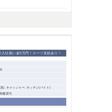
◎入社祝い金5万円！スーツ支給あり！
分
社員), キャッシャー, キッチン(バイト)
 制服貸与