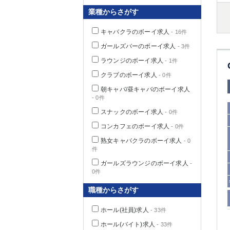
業種からさがす
キャバクラのボーイ求人
- 16件
千葉県
ガールズバーのボーイ求人
- 3件
ラウンジのボーイ求人
- 1件
クラブのボーイ求人
- 0件
朝キャバ/昼キャバのボーイ求人
- 0件
栃木県
スナックのボーイ求人
- 0件
コンカフェのボーイ求人
- 0件
茨城県
熟女キャバクラのボーイ求人
- 0
件
群馬県
ガールズラウンジのボーイ求人
-
0件
職種からさがす
ホール(社員)求人
- 33件
ホール(バイト)求人
- 33件