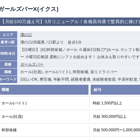
ガールズバーX(イクス)
【月給100万越え可】3月リニューアル！各種高待遇で驚異的に稼げ
溝の口
エリア
溝の口/武蔵溝ノ口駅より 徒歩1分
最寄り駅
【日曜日】 [社]幹部候補／ホール ※週休2日制 [ア]ホール ※シフト
時間/休日
ー ※曜日応相談 柔軟にシフトを組めます！ お休みも取りやすいで
ガールズバー
業種
ホール(社員), ホール(バイト), 幹部候補, 送りドライバー
職種
日払いOK, 寮完備, 年齢不問, 経験者優遇, 未経験者歓迎, 中高年歓迎,
キーワード
職種
給与
ホール(バイト)
時給 1,500円以上
ホール(社員)
月給 300,000円以上
幹部候補
月給 500,000円〜1,000,00