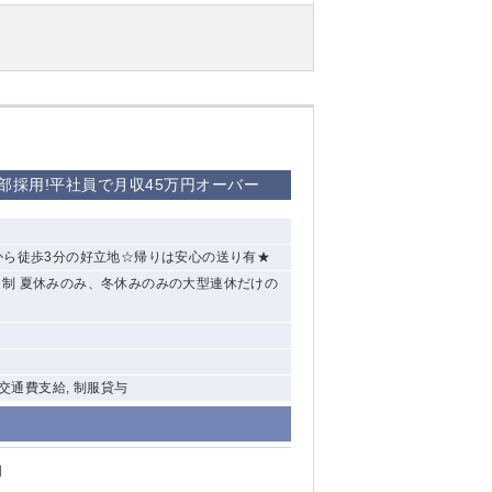
西船橋
下総中山
東金
部採用!平社員で月収45万円オーバー
から徒歩3分の好立地☆帰りは安心の送り有★
休2日制 夏休みのみ、冬休みのみの大型連休だけの
 交通費支給, 制服貸与
円