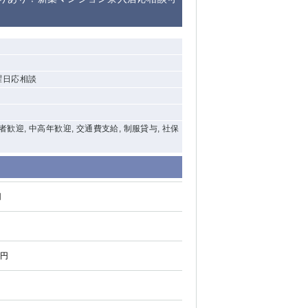
清瀬（南口）
大泉学園
]曜日応相談
水道橋
祖師ヶ谷大蔵
西麻布
験者歓迎, 中高年歓迎, 交通費支給, 制服貸与, 社保
本厚木
橋本
円
元住吉
相模原
0円
草加
草
北浦和（西口）