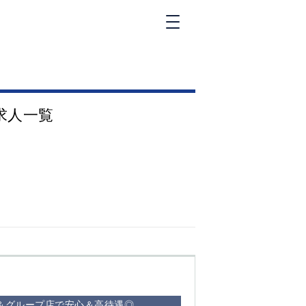
新橋
大和
神田
求人一覧
五反田
①六本木 ②西
麻布
品川
浜松町
中目黒
福
自由が丘
金町（北口）
②
①歌舞伎町 ②
三
新宿 ③西部新
新
宿 ③東新宿
営＆グループ店で安心＆高待遇◎