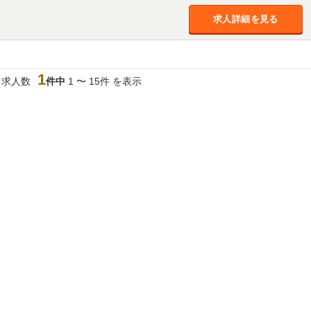
加松原＞
求人詳細を見る
春日部
川口
蕨
船橋
津田沼
成田
千葉
佐倉
柏（西口）
木更津
柏（東口）
1
当求人数
件中
1 〜 15件 を表示
茂原
松戸
八千代台
本八幡
浦安
宇都宮
小山
東武宇都宮（宇
都宮西口）
土浦
ひたち野うしく
高崎
館林
0
選択した内容で設定
該当求人
件