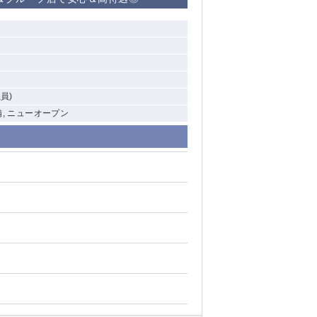
清瀬（南口）
大泉学園
水道橋
員)
祖師ヶ谷大蔵
備, ニューオープン
西麻布
本厚木
橋本
元住吉
相模原
草加
草
北浦和（西口）