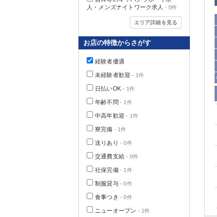
人・メンズナイトワーク求人
- 0件
エリア詳細を見る
お店の特徴からさがす
経験者優遇
未経験者歓迎
- 1件
日払いOK
- 1件
年齢不問
- 1件
中高年歓迎
- 1件
神奈川県
寮完備
- 1件
送りあり
- 0件
交通費支給
- 0件
社保完備
- 1件
制服貸与
- 0件
食事つき
- 0件
埼玉県
ニューオープン
- 1件