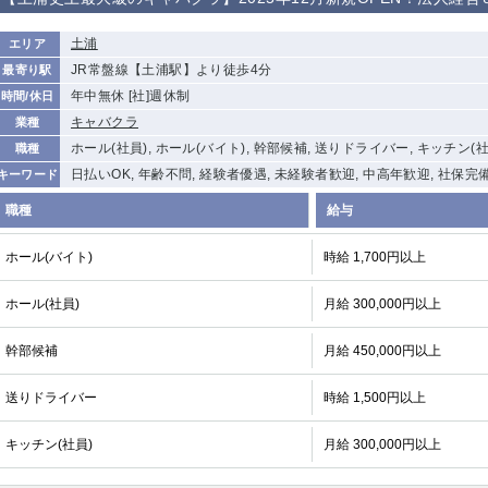
から徒歩10分
①歌舞伎町 ②
①銀座 ②新橋
錦糸町(南口)
蒲田(西口)
土浦
エリア
新宿
JR常盤線【土浦駅】より徒歩4分
最寄り駅
①東武練馬 ②
池袋東口
金町
大井町
年中無休 [社]週休制
時間/休日
成増・板橋 ③
大山 ②池袋
キャバクラ
業種
下赤塚
竹ノ塚
三鷹
亀戸
ホール(社員), ホール(バイト), 幹部候補, 送りドライバー, キッチン(社
職種
荻窪
浅草
新小岩
幡ヶ谷
日払いOK, 年齢不問, 経験者優遇, 未経験者歓迎, 中高年歓迎, 社保完
キーワード
小岩
湯島
久米川
市川
職種
給与
五井
ホール(バイト)
時給 1,700円以上
関内
横浜
川崎
溝の口
ホール(社員)
月給 300,000円以上
新横浜
藤沢
平塚
武蔵小杉
小田原
横浜・桜木町
関内・馬車道・
武蔵新城
日ノ出町
幹部候補
月給 450,000円以上
茅ヶ崎
戸塚
たまプラーザ
大船
送りドライバー
時給 1,500円以上
厚木
横須賀
桜木町
キッチン(社員)
月給 300,000円以上
大宮
南越谷
志木
川越
南浦和
所沢
熊谷
獨協大学前＜