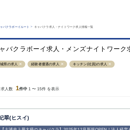
MENU
エリアから探す
関西版
業種から探す
銀座
上野
六本木
池袋
>
ャバクラボーイルート
キャバクラ求人・ナイトワーク求人情報一覧
職種から探す
特徴から探す
歌舞伎町
吉祥寺
練馬
渋谷
運営者情報
キャバクラボーイルートとは？
錦糸町
秋葉原
八王子
恵比寿
サイトマップ
ャバクラボーイ求人・メンズナイトワーク
立川
千葉中央
門前仲町
町田
横須賀中央
調布
蒲田
北千住
茨城県の求人
経験者優遇の求人
キッチン(社員)の求人
大山
赤坂
高円寺
赤羽
蒲田東口
多摩センター
立川（南口）
新宿
西葛西
中野
葛西
府中
1
当求人数
件中
1 〜 15件 を表示
ひばりヶ丘（北
学芸大学
吉祥寺（南口／
小作・羽村・
口）
公園口）
生エリア
吉祥寺（北口／
四谷
錦糸町南口
下北沢・経堂
東口）
成増駅徒歩3分
①JR埼京線
三軒茶屋（南
①歌舞伎町 
の好立地！
「赤羽駅」から
口）
新宿 ③新宿
妃翠(ヒスイ)
徒歩2分 ②東
丁目 ④西武
京メトロ南北線
宿
【土浦史上最大級のキャバクラ】2025年12月新規OPEN！法人経
「赤羽岩淵駅」