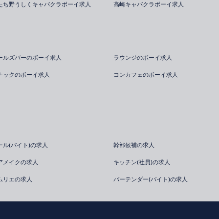
たち野うしくキャバクラボーイ求人
高崎キャバクラボーイ求人
ールズバーのボーイ求人
ラウンジのボーイ求人
ナックのボーイ求人
コンカフェのボーイ求人
ール(バイト)の求人
幹部候補の求人
アメイクの求人
キッチン(社員)の求人
ムリエの求人
バーテンダー(バイト)の求人