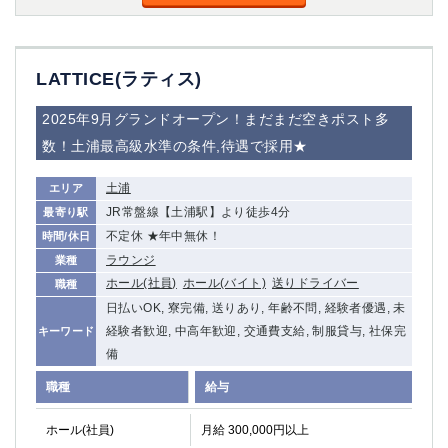
金町
大井町
大泉学園
下赤塚
竹ノ塚
三鷹
LATTICE(ラティス)
亀戸
水道橋
荻窪
浅草
2025年9月グランドオープン！まだまだ空きポスト多
新小岩
幡ヶ谷
数！土浦最高級水準の条件,待遇で採用★
祖師ヶ谷大蔵
小岩
湯島
久米川
土浦
エリア
市川
西麻布
JR常盤線【土浦駅】より徒歩4分
最寄り駅
五井
不定休 ★年中無休！
時間/休日
ラウンジ
業種
神奈川県
ホール(社員)
ホール(バイト)
送りドライバー
職種
日払いOK, 寮完備, 送りあり, 年齢不問, 経験者優遇, 未
関内
横浜
経験者歓迎, 中高年歓迎, 交通費支給, 制服貸与, 社保完
キーワード
川崎
溝の口
備
本厚木
新横浜
職種
給与
藤沢
平塚
武蔵小杉
橋本
ホール(社員)
月給 300,000円以上
小田原
横浜・桜木町