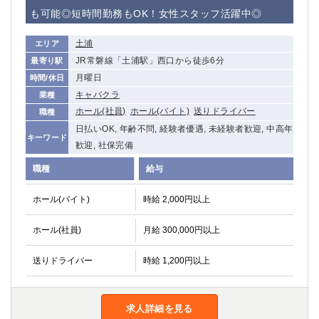
赤坂
高円寺
も可能◎短時間勤務もOK！女性スタッフ活躍中◎
赤羽
品川
蒲田東口
多摩センター
土浦
エリア
立川（南口）
新宿
JR常磐線「土浦駅」西口から徒歩6分
最寄り駅
浜松町
西葛西
月曜日
時間/休日
中野
葛西
キャバクラ
業種
府中
中目黒
ホール(社員)
ホール(バイト)
送りドライバー
職種
ひばりヶ丘（北口）
学芸大学
日払いOK, 年齢不問, 経験者優遇, 未経験者歓迎, 中高年
キーワード
歓迎, 社保完備
吉祥寺（南口／公園口）
小作・羽村・福生エリア
自由が丘
吉祥寺（北口／東口）
職種
給与
四谷
錦糸町南口
ホール(バイト)
下北沢・経堂
時給 2,000円以上
金町（北口）
成増駅徒歩3分の好立地！
①JR埼京線「赤羽駅」から徒歩2分 ②
ホール(社員)
月給 300,000円以上
三軒茶屋（南口）
①歌舞伎町 ②新宿 ③新宿三丁目 ④
①歌舞伎町 ②新宿 ③西部新宿 ③東新宿
①歌舞伎町 ②新宿
送りドライバー
時給 1,200円以上
①銀座 ②新橋
錦糸町(南口)
蒲田(西口)
清瀬（南口）
①東武練馬 ②成増・板橋 ③大山 ②池袋
池袋東口
求人詳細を見る