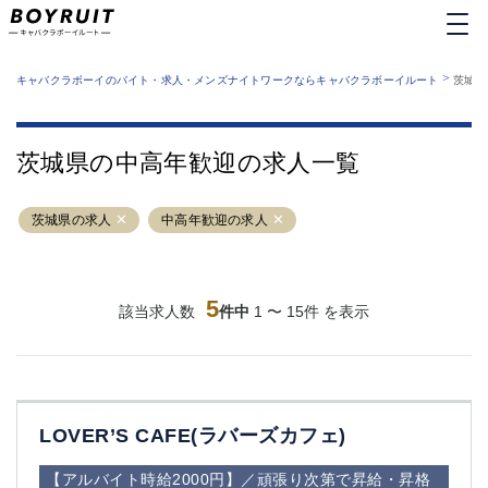
MENU
エリアから探す
関西版
>
業種から探す
キャバクラボーイのバイト・求人・メンズナイトワークならキャバクラボーイルート
茨城県
職種から探す
東京都
特徴から探す
運営者情報
銀座
上野
キャバクラボーイルートとは？
茨城県の中高年歓迎の求人一覧
サイトマップ
六本木
池袋
新橋
歌舞伎町
茨城県の求人
中高年歓迎の求人
吉祥寺
練馬
渋谷
大和
錦糸町
秋葉原
八王子
5
恵比寿
該当求人数
件中
1 〜 15件 を表示
神田
立川
千葉中央
門前仲町
町田
五反田
横須賀中央
調布
LOVER’S CAFE(ラバーズカフェ)
蒲田
北千住
①六本木 ②西麻布
大山
【アルバイト時給2000円】／頑張り次第で昇給・昇格