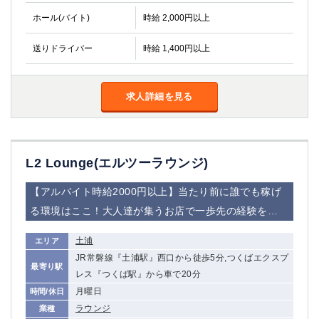
関内・馬車道・日ノ出町
武蔵新城
ホール(バイト)
時給 2,000円以上
元住吉
茅ヶ崎
送りドライバー
戸塚
時給 1,400円以上
たまプラーザ
大船
相模原
厚木
横須賀
求人詳細を見る
桜木町
埼玉県
L2 Lounge(エルツーラウンジ)
大宮
南越谷
志木
川越
【アルバイト時給2000円以上】当たり前に誰でも稼げ
草加
南浦和
る環境はここ！大人達が集うお店で一歩先の経験を…
所沢
熊谷
獨協大学前＜草加松原＞
北浦和（西口）
土浦
エリア
春日部
川口
JR常磐線『土浦駅』西口から徒歩5分,つくばエクスプ
最寄り駅
蕨
レス『つくば駅』から車で20分
月曜日
時間/休日
千葉県
ラウンジ
業種