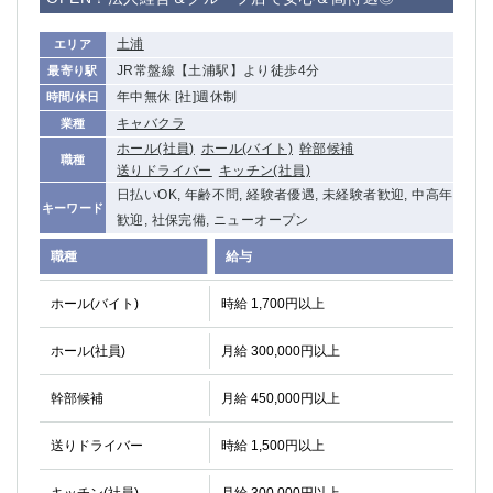
高崎
館林
土浦
エリア
JR常盤線【土浦駅】より徒歩4分
最寄り駅
0
年中無休 [社]週休制
時間/休日
選択した内容で設定
該当求人
件
キャバクラ
業種
ホール(社員)
ホール(バイト)
幹部候補
職種
送りドライバー
キッチン(社員)
日払いOK, 年齢不問, 経験者優遇, 未経験者歓迎, 中高年
キーワード
歓迎, 社保完備, ニューオープン
職種
給与
ホール(バイト)
時給 1,700円以上
ホール(社員)
月給 300,000円以上
幹部候補
月給 450,000円以上
送りドライバー
時給 1,500円以上