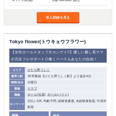
キッチン(社員)
月給 300,000円以上
求人詳細を見る
Tokyo flower(トウキョウフラワー)
【女性ホールスタッフ大カンゲイ!!】優しい癒し系ママ
が完全フルサポート◎働くペースもあなたの自由！
ひたち野うしく
エリア
JR常磐線【ひたち野うしく駅】より徒歩4分
最寄り駅
日曜日
時間/休日
クラブ
業種
ホール(社員)
ホール(バイト)
職種
日払いOK, 年齢不問, 経験者優遇, 未経験者歓迎, 中高年
キーワード
歓迎
職種
給与