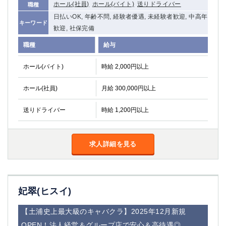
ホール(社員)
ホール(バイト)
送りドライバー
職種
船橋
津田沼
日払いOK, 年齢不問, 経験者優遇, 未経験者歓迎, 中高年
成田
千葉
キーワード
歓迎, 社保完備
西船橋
佐倉
柏（西口）
木更津
職種
給与
柏（東口）
下総中山
ホール(バイト)
時給 2,000円以上
茂原
松戸
八千代台
本八幡
ホール(社員)
月給 300,000円以上
東金
浦安
送りドライバー
時給 1,200円以上
栃木県
宇都宮
小山
求人詳細を見る
東武宇都宮（宇都宮西口）
茨城県
妃翠(ヒスイ)
土浦
ひたち野うしく
【土浦史上最大級のキャバクラ】2025年12月新規
群馬県
OPEN！法人経営＆グループ店で安心＆高待遇◎