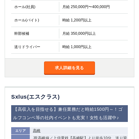
関内・馬車道・日ノ出町
武蔵新城
ホール(社員)
月給 250,000円〜400,000円
元住吉
茅ヶ崎
ホール(バイト)
時給 1,200円以上
戸塚
たまプラーザ
大船
相模原
幹部候補
月給 350,000円以上
厚木
横須賀
桜木町
送りドライバー
時給 1,000円以上
埼玉県
求人詳細を見る
大宮
南越谷
志木
川越
草加
南浦和
所沢
熊谷
Sxlus(エスクラス)
獨協大学前＜草加松原＞
北浦和（西口）
【高収入を目指せる】兼任業務だと時給1500円～！ゴ
春日部
川口
蕨
ルフコンペ等の社内イベントも充実！女性も活躍中♪
高崎
エリア
千葉県
JR高崎線／上信電鉄【高崎駅】より徒歩10分 送り迎