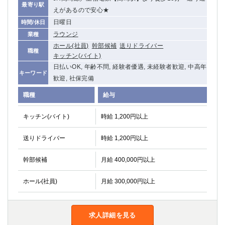
最寄り駅
船橋
津田沼
えがあるので安心★
成田
千葉
日曜日
時間/休日
西船橋
佐倉
ラウンジ
業種
柏（西口）
木更津
ホール(社員)
幹部候補
送りドライバー
職種
キッチン(バイト)
柏（東口）
下総中山
日払いOK, 年齢不問, 経験者優遇, 未経験者歓迎, 中高年
茂原
松戸
キーワード
歓迎, 社保完備
八千代台
本八幡
東金
浦安
職種
給与
キッチン(バイト)
時給 1,200円以上
栃木県
宇都宮
小山
送りドライバー
時給 1,200円以上
東武宇都宮（宇都宮西口）
幹部候補
月給 400,000円以上
茨城県
ホール(社員)
月給 300,000円以上
土浦
ひたち野うしく
群馬県
求人詳細を見る