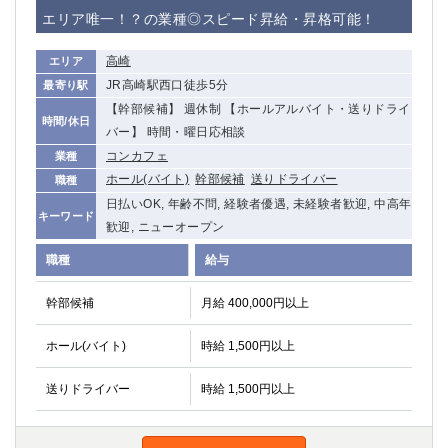
赤坂
高円寺
エリア唯一！？の業種◎スピード昇給・昇格可能！
赤羽
品川
蒲田東口
多摩センター
高崎
エリア
立川（南口）
新宿
JR高崎駅西口徒歩5分
最寄り駅
浜松町
西葛西
【幹部候補】 週休制 【ホールアルバイト・送りドライ
時間/休日
中野
葛西
バー】 時間・曜日応相談
府中
中目黒
コンカフェ
業種
ホール(バイト)
幹部候補
送りドライバー
ひばりヶ丘（北口）
学芸大学
職種
日払いOK, 年齢不問, 経験者優遇, 未経験者歓迎, 中高年
吉祥寺（南口／公園口）
小作・羽村・福生エリア
キーワード
歓迎, ニューオープン
自由が丘
吉祥寺（北口／東口）
四谷
錦糸町南口
職種
給与
下北沢・経堂
金町（北口）
幹部候補
月給 400,000円以上
成増駅徒歩3分の好立地！
①JR埼京線「赤羽駅」から徒歩2分 ②
三軒茶屋（南口）
①歌舞伎町 ②新宿 ③新宿三丁目 ④
ホール(バイト)
時給 1,500円以上
①歌舞伎町 ②新宿 ③西部新宿 ③東新宿
①歌舞伎町 ②新宿
①銀座 ②新橋
錦糸町(南口)
送りドライバー
時給 1,500円以上
蒲田(西口)
清瀬（南口）
①東武練馬 ②成増・板橋 ③大山 ②池袋
池袋東口