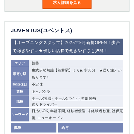
金町
大井町
求人詳細を見る
大泉学園
下赤塚
竹ノ塚
三鷹
亀戸
水道橋
JUVENTUS(ユベントス)
荻窪
浅草
新小岩
幡ヶ谷
【オープニングスタッフ】2025年9月新規OPEN！歩合
祖師ヶ谷大蔵
小岩
で稼ぎやすい★優しい店長で働きやすさも抜群！
湯島
久米川
市川
西麻布
館林
エリア
五井
東武伊勢崎線【舘林駅】より徒歩30分 ★送り迎えが
最寄り駅
あります♪
神奈川県
不定休
時間/休日
キャバクラ
業種
関内
横浜
ホール(社員)
ホール(バイト)
幹部候補
職種
川崎
溝の口
送りドライバー
本厚木
新横浜
日払いOK, 年齢不問, 経験者優遇, 未経験者歓迎, 社保完
キーワード
藤沢
平塚
備, ニューオープン
武蔵小杉
橋本
職種
給与
小田原
横浜・桜木町