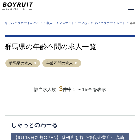
MENU
エリアから探す
関西版
>
業種から探す
キャバクラボーイのバイト・求人・メンズナイトワークならキャバクラボーイルート
群馬県
職種から探す
東京都
特徴から探す
運営者情報
銀座
上野
キャバクラボーイルートとは？
群馬県の年齢不問の求人一覧
サイトマップ
六本木
池袋
新橋
歌舞伎町
群馬県の求人
年齢不問の求人
吉祥寺
練馬
渋谷
大和
錦糸町
秋葉原
八王子
3
恵比寿
該当求人数
件中
1 〜 15件 を表示
神田
立川
千葉中央
門前仲町
町田
五反田
横須賀中央
調布
しゃっとのわーる
蒲田
北千住
①六本木 ②西麻布
大山
【9月15日新規OPEN】系列店を持つ優良企業店◇高崎