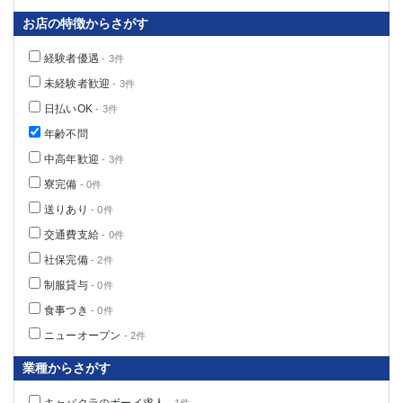
お店の特徴からさがす
経験者優遇
- 3件
未経験者歓迎
- 3件
日払いOK
- 3件
年齢不問
中高年歓迎
- 3件
寮完備
- 0件
送りあり
- 0件
交通費支給
- 0件
社保完備
- 2件
制服貸与
- 0件
食事つき
- 0件
ニューオープン
- 2件
業種からさがす