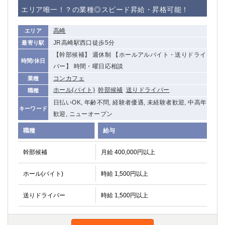
赤坂
高円寺
エリア唯一！？の業種◎スピード昇給・昇格可能！
赤羽
品川
蒲田東口
多摩センター
高崎
エリア
立川（南口）
新宿
JR高崎駅西口徒歩5分
最寄り駅
浜松町
西葛西
【幹部候補】 週休制 【ホールアルバイト・送りドライ
時間/休日
中野
葛西
バー】 時間・曜日応相談
府中
中目黒
コンカフェ
業種
ホール(バイト)
幹部候補
送りドライバー
ひばりヶ丘（北口）
学芸大学
職種
日払いOK, 年齢不問, 経験者優遇, 未経験者歓迎, 中高年
吉祥寺（南口／公園口）
小作・羽村・福生エリア
キーワード
歓迎, ニューオープン
自由が丘
吉祥寺（北口／東口）
四谷
錦糸町南口
職種
給与
下北沢・経堂
金町（北口）
幹部候補
月給 400,000円以上
成増駅徒歩3分の好立地！
①JR埼京線「赤羽駅」から徒歩2分 ②
三軒茶屋（南口）
①歌舞伎町 ②新宿 ③新宿三丁目 ④
ホール(バイト)
時給 1,500円以上
①歌舞伎町 ②新宿 ③西部新宿 ③東新宿
①歌舞伎町 ②新宿
①銀座 ②新橋
錦糸町(南口)
送りドライバー
時給 1,500円以上
蒲田(西口)
清瀬（南口）
①東武練馬 ②成増・板橋 ③大山 ②池袋
池袋東口