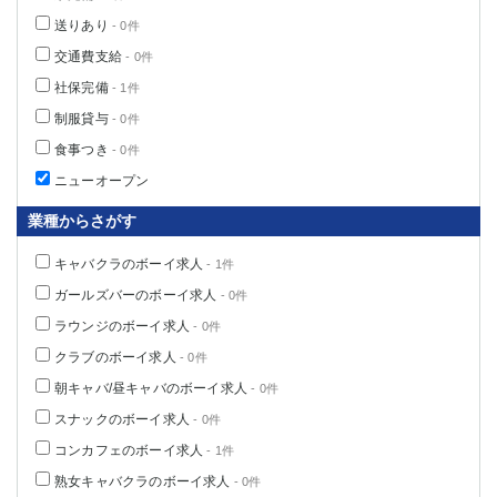
高崎
館林
送りあり
- 0件
交通費支給
- 0件
社保完備
- 1件
0
選択した内容で設定
該当求人
件
制服貸与
- 0件
食事つき
- 0件
ニューオープン
業種からさがす
キャバクラのボーイ求人
- 1件
ガールズバーのボーイ求人
- 0件
ラウンジのボーイ求人
- 0件
クラブのボーイ求人
- 0件
朝キャバ/昼キャバのボーイ求人
- 0件
スナックのボーイ求人
- 0件
コンカフェのボーイ求人
- 1件
熟女キャバクラのボーイ求人
- 0件