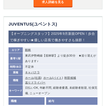
金町
大井町
求人詳細を見る
大泉学園
下赤塚
竹ノ塚
三鷹
亀戸
水道橋
JUVENTUS(ユベントス)
荻窪
浅草
新小岩
幡ヶ谷
【オープニングスタッフ】2025年9月新規OPEN！歩合
祖師ヶ谷大蔵
小岩
で稼ぎやすい★優しい店長で働きやすさも抜群！
湯島
久米川
市川
西麻布
館林
エリア
五井
東武伊勢崎線【舘林駅】より徒歩30分 ★送り迎えが
最寄り駅
あります♪
神奈川県
不定休
時間/休日
キャバクラ
業種
関内
横浜
ホール(社員)
ホール(バイト)
幹部候補
職種
川崎
溝の口
送りドライバー
本厚木
新横浜
日払いOK, 年齢不問, 経験者優遇, 未経験者歓迎, 社保完
キーワード
藤沢
平塚
備, ニューオープン
武蔵小杉
橋本
職種
給与
小田原
横浜・桜木町