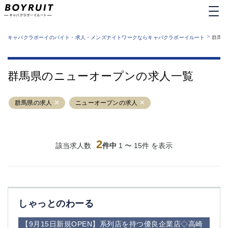
MENU
エリアから探す
関西版
>
業種から探す
キャバクラボーイのバイト・求人・メンズナイトワークならキャバクラボーイルート
群馬県
職種から探す
東京都
特徴から探す
運営者情報
銀座
上野
キャバクラボーイルートとは？
群馬県のニューオープンの求人一覧
サイトマップ
六本木
池袋
新橋
歌舞伎町
群馬県の求人
ニューオープンの求人
吉祥寺
練馬
渋谷
大和
錦糸町
秋葉原
八王子
2
恵比寿
該当求人数
件中
1 〜 15件 を表示
神田
立川
千葉中央
門前仲町
町田
五反田
横須賀中央
調布
しゃっとのわーる
蒲田
北千住
①六本木 ②西麻布
大山
【9月15日新規OPEN】系列店を持つ優良企業店◇高崎