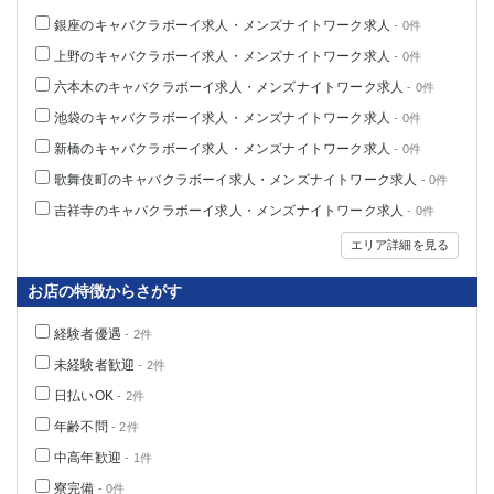
船橋
津田沼
銀座のキャバクラボーイ求人・メンズナイトワーク求人
- 0件
成田
千葉
上野のキャバクラボーイ求人・メンズナイトワーク求人
- 0件
西船橋
佐倉
六本木のキャバクラボーイ求人・メンズナイトワーク求人
- 0件
柏（西口）
木更津
池袋のキャバクラボーイ求人・メンズナイトワーク求人
- 0件
柏（東口）
下総中山
新橋のキャバクラボーイ求人・メンズナイトワーク求人
- 0件
茂原
松戸
歌舞伎町のキャバクラボーイ求人・メンズナイトワーク求人
八千代台
本八幡
- 0件
東金
浦安
吉祥寺のキャバクラボーイ求人・メンズナイトワーク求人
- 0件
エリア詳細を見る
栃木県
お店の特徴からさがす
宇都宮
小山
東武宇都宮（宇都宮西口）
経験者優遇
- 2件
未経験者歓迎
- 2件
茨城県
日払いOK
- 2件
土浦
ひたち野うしく
年齢不問
- 2件
中高年歓迎
- 1件
群馬県
寮完備
- 0件