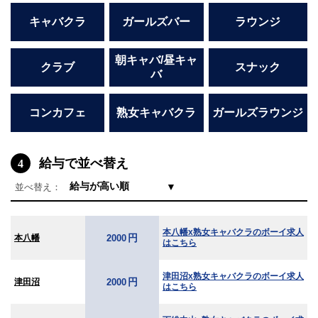
キャバクラ
ガールズバー
ラウンジ
朝キャバ/昼キャ
クラブ
スナック
バ
コンカフェ
熟女キャバクラ
ガールズラウンジ
給与で並べ替え
4
▼
並べ替え：
本八幡x熟女キャバクラのボーイ求人
円
本八幡
2000
はこちら
津田沼x熟女キャバクラのボーイ求人
円
津田沼
2000
はこちら