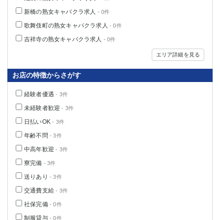
新橋の熟女キャバクラ求人
- 0件
歌舞伎町の熟女キャバクラ求人
- 0件
吉祥寺の熟女キャバクラ求人
- 0件
エリア詳細を見る
お店の特徴からさがす
経験者優遇
- 3件
未経験者歓迎
- 3件
日払いOK
- 3件
年齢不問
- 3件
中高年歓迎
- 3件
寮完備
- 3件
送りあり
- 3件
交通費支給
- 3件
社保完備
- 0件
制服貸与
- 0件