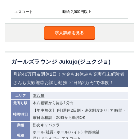
金町
大井町
大泉学園
下赤塚
エスコート
時給 2,000円以上
竹ノ塚
三鷹
亀戸
水道橋
求人詳細を見る
荻窪
浅草
新小岩
幡ヶ谷
祖師ヶ谷大蔵
小岩
湯島
久米川
ガールズラウンジ Jukujo(ジュクジョ)
市川
西麻布
五井
月給40万円＆週休2日！お金もお休みも充実◎未経験者
さんも大歓迎◎お試し勤務⇒"日給2万円"で体験！
神奈川県
本八幡
エリア
関内
横浜
本八幡駅から徒歩1分☆
最寄り駅
川崎
溝の口
【年中無休】 [社]週休2日制・連休制度あり [ア]時間・
本厚木
新横浜
時間/休日
曜日応相談・20時から勤務OK
藤沢
平塚
熟女キャバクラ
業種
武蔵小杉
橋本
ホール(社員)
ホール(バイト)
幹部候補
職種
小田原
横浜・桜木町
送りドライバー
エスコート