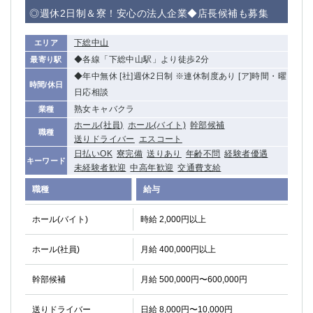
赤坂
高円寺
◎週休2日制＆寮！安心の法人企業◆店長候補も募集
赤羽
品川
蒲田東口
多摩センター
下総中山
エリア
立川（南口）
新宿
◆各線「下総中山駅」より徒歩2分
最寄り駅
浜松町
西葛西
◆年中無休 [社]週休2日制 ※連休制度あり [ア]時間・曜
時間/休日
中野
葛西
日応相談
府中
中目黒
熟女キャバクラ
業種
ホール(社員)
ホール(バイト)
幹部候補
ひばりヶ丘（北口）
学芸大学
職種
送りドライバー
エスコート
吉祥寺（南口／公園口）
小作・羽村・福生エリア
日払いOK
寮完備
送りあり
年齢不問
経験者優遇
自由が丘
吉祥寺（北口／東口）
キーワード
未経験者歓迎
中高年歓迎
交通費支給
四谷
錦糸町南口
職種
給与
下北沢・経堂
金町（北口）
成増駅徒歩3分の好立地！
①JR埼京線「赤羽駅」から徒歩2分 ②
ホール(バイト)
時給 2,000円以上
三軒茶屋（南口）
①歌舞伎町 ②新宿 ③新宿三丁目 ④
①歌舞伎町 ②新宿 ③西部新宿 ③東新宿
①歌舞伎町 ②新宿
ホール(社員)
月給 400,000円以上
①銀座 ②新橋
錦糸町(南口)
幹部候補
月給 500,000円〜600,000円
蒲田(西口)
清瀬（南口）
①東武練馬 ②成増・板橋 ③大山 ②池袋
池袋東口
送りドライバー
日給 8,000円〜10,000円