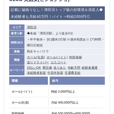
船橋
津田沼
記載に嘘偽りなし！津田沼トップ級の好環境＆高収入◆
成田
千葉
西船橋
佐倉
未経験者も月給40万円！バイト⇒時給2000円◎
柏（西口）
木更津
津田沼
エリア
柏（東口）
下総中山
◆各線「津田沼駅」より徒歩4分
最寄り駅
茂原
松戸
＜年中無休＞ [社]週休2日制 ※連休制度あり [ア]時間・
八千代台
本八幡
時間/休日
曜日応相談
東金
浦安
熟女キャバクラ
業種
ホール(社員)
ホール(バイト)
幹部候補
栃木県
職種
送りドライバー
エスコート
日払いOK
寮完備
送りあり
年齢不問
経験者優遇
宇都宮
小山
キーワード
未経験者歓迎
中高年歓迎
交通費支給
東武宇都宮（宇都宮西口）
職種
給与
茨城県
ホール(バイト)
時給 2,000円以上
土浦
ひたち野うしく
ホール(社員)
月給 400,000円以上
群馬県
幹部候補
月給 500,000円〜600,000円