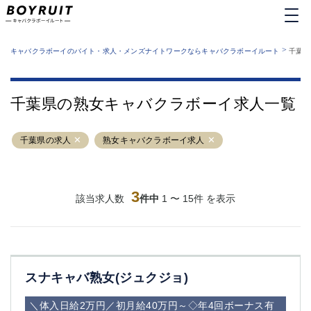
MENU
エリアから探す
関西版
>
業種から探す
キャバクラボーイのバイト・求人・メンズナイトワークならキャバクラボーイルート
千葉県
職種から探す
東京都
特徴から探す
運営者情報
銀座
上野
キャバクラボーイルートとは？
千葉県の熟女キャバクラボーイ求人一覧
サイトマップ
六本木
池袋
新橋
歌舞伎町
千葉県の求人
熟女キャバクラボーイ求人
吉祥寺
練馬
渋谷
大和
錦糸町
秋葉原
八王子
3
恵比寿
該当求人数
件中
1 〜 15件 を表示
神田
立川
千葉中央
門前仲町
町田
五反田
横須賀中央
調布
スナキャバ熟女(ジュクジョ)
蒲田
北千住
①六本木 ②西麻布
大山
＼体入日給2万円／初月給40万円～◇年4回ボーナス有