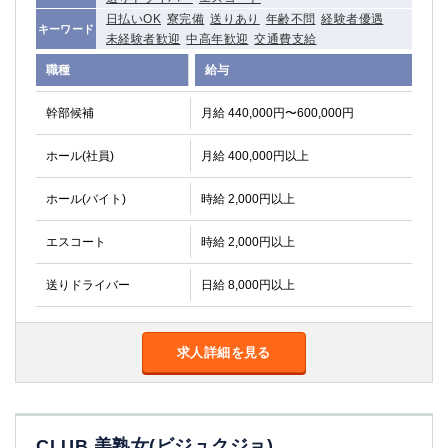
関内・馬車道・日ノ出町
武蔵新城
日払いOK
寮完備
送りあり
年齢不問
経験者優遇
キーワード
未経験者歓迎
中高年歓迎
交通費支給
元住吉
茅ヶ崎
戸塚
たまプラーザ
職種
給与
大船
相模原
幹部候補
月給 440,000円〜600,000円
厚木
横須賀
桜木町
ホール(社員)
月給 400,000円以上
埼玉県
ホール(バイト)
時給 2,000円以上
大宮
南越谷
エスコート
時給 2,000円以上
志木
川越
草加
南浦和
送りドライバー
日給 8,000円以上
所沢
熊谷
獨協大学前＜草加松原＞
北浦和（西口）
春日部
求人詳細を見る
川口
蕨
千葉県
CLUB 美熟女(ビジュクジョ)