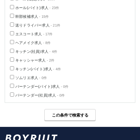
ホール(バイト)求人
- 23件
幹部候補求人
- 15件
送りドライバー求人
- 21件
エスコート求人
- 17件
ヘアメイク求人
- 8件
キッチン(社員)求人
- 4件
キャッシャー求人
- 2件
キッチン(バイト)求人
- 4件
ソムリエ求人
- 0件
バーテンダー(バイト)求人
- 0件
バーテンダー(社員)求人
- 0件
この条件で検索する