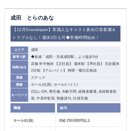
成田 とらのあな
【12月Grandopen】常識人なキャスト多め◎良客層＆
トラブルなし！週休2日も可◆実働時間短め！
成田
エリア
◆各線「成田・京成成田駅」より徒歩5分
最寄り駅
店舗:年中無休 【正社員】 週休制 【準社員】 完全週休
時間/休日
2日制 【アルバイト】 時間・曜日応相談
スナック
業種
ホール(社員), ホール(バイト)
職種
日払いOK, 寮完備, 年齢不問, 経験者優遇, 未経験者歓
キーワード
迎, 中高年歓迎, 制服貸与, 社保完備
職種
給与
ホール(社員)
月給 250,000円以上