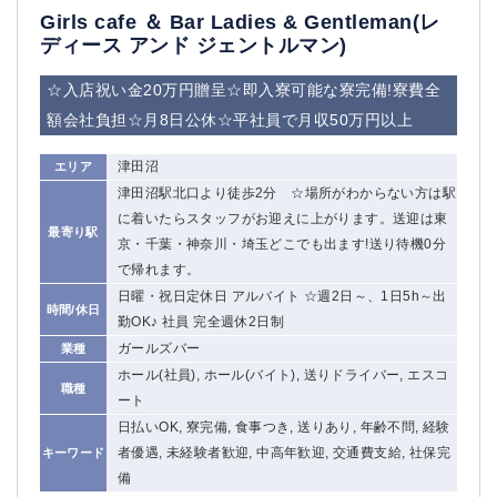
Girls cafe ＆ Bar Ladies & Gentleman(レ
ディース アンド ジェントルマン)
☆入店祝い金20万円贈呈☆即入寮可能な寮完備!寮費全
額会社負担☆月8日公休☆平社員で月収50万円以上
津田沼
エリア
津田沼駅北口より徒歩2分 ☆場所がわからない方は駅
に着いたらスタッフがお迎えに上がります。送迎は東
最寄り駅
京・千葉・神奈川・埼玉どこでも出ます!送り待機0分
で帰れます。
日曜・祝日定休日 アルバイト ☆週2日～、1日5h～出
時間/休日
勤OK♪ 社員 完全週休2日制
ガールズバー
業種
ホール(社員), ホール(バイト), 送りドライバー, エスコ
職種
ート
日払いOK, 寮完備, 食事つき, 送りあり, 年齢不問, 経験
者優遇, 未経験者歓迎, 中高年歓迎, 交通費支給, 社保完
キーワード
備