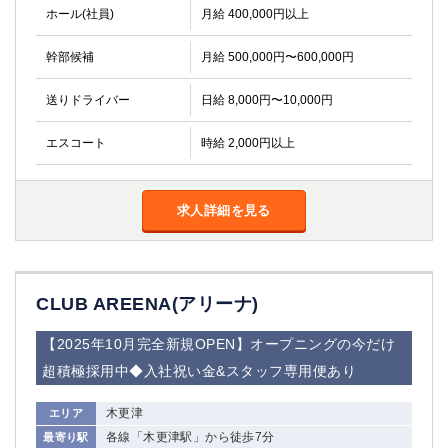
ホール(社員)
月給 400,000円以上
高崎
館林
幹部候補
月給 500,000円〜600,000円
0
選択した内容で設定
該当求人
件
送りドライバー
日給 8,000円〜10,000円
エスコート
時給 2,000円以上
求人詳細を見る
CLUB AREENA(アリーナ)
【2025年10月完全新規OPEN】オープニングの今だけ
超積極採用中◆入社祝い金&スタッフ専用便あり
木更津
エリア
各線「木更津駅」から徒歩7分
最寄り駅