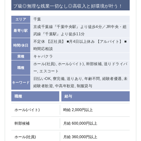
赤坂
高円寺
プ級◎無理な残業一切なし◎高収入と好環境が叶う！
赤羽
品川
蒲田東口
多摩センター
千葉
エリア
立川（南口）
新宿
京成千葉線『千葉中央駅』より徒歩4分／JR中央・総
最寄り駅
浜松町
西葛西
武線『千葉駅』より徒歩11分
中野
葛西
不定休 【正社員】 ■月4日以上休み 【アルバイト】 ■
時間/休日
府中
時間応相談
中目黒
キャバクラ
業種
ひばりヶ丘（北口）
学芸大学
ホール(社員), ホール(バイト), 幹部候補, 送りドライバ
吉祥寺（南口／公園口）
小作・羽村・福生エリア
職種
ー, エスコート
自由が丘
吉祥寺（北口／東口）
日払いOK, 寮完備, 送りあり, 年齢不問, 経験者優遇, 未
四谷
錦糸町南口
キーワード
経験者歓迎, 中高年歓迎, 制服貸与
下北沢・経堂
金町（北口）
成増駅徒歩3分の好立地！
①JR埼京線「赤羽駅」から徒歩2分 ②
職種
給与
三軒茶屋（南口）
①歌舞伎町 ②新宿 ③新宿三丁目 ④
ホール(バイト)
時給 2,000円以上
①歌舞伎町 ②新宿 ③西部新宿 ③東新宿
①歌舞伎町 ②新宿
①銀座 ②新橋
錦糸町(南口)
幹部候補
月給 600,000円以上
蒲田(西口)
清瀬（南口）
①東武練馬 ②成増・板橋 ③大山 ②池袋
池袋東口
ホール(社員)
月給 360,000円以上