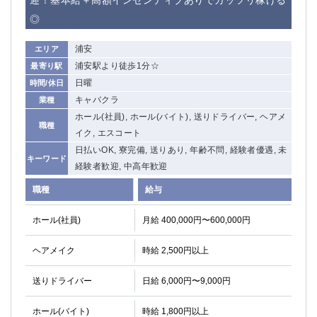
迎！基本給＋高額インセンティブありでガッツリ稼げる
◎
浦安
エリア
浦安駅より徒歩1分☆
最寄り駅
日曜
時間/休日
キャバクラ
業種
ホール(社員), ホール(バイト), 送りドライバー, ヘアメ
職種
イク, エスコート
日払いOK, 寮完備, 送りあり, 年齢不問, 経験者優遇, 未
キーワード
経験者歓迎, 中高年歓迎
職種
給与
ホール(社員)
月給 400,000円〜600,000円
ヘアメイク
時給 2,500円以上
送りドライバー
日給 6,000円〜9,000円
ホール(バイト)
時給 1,800円以上