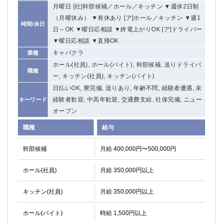
月曜日 [社]幹部候補／ホール／キッチン ▼週休2日制
（月曜休み） ▼有休あり [ア]ホール／キッチン ▼週1
時間/休日
日～OK ▼曜日応相談 ▼終電上がりOK [ア]ドライバー
▼曜日応相談 ▼直帰OK
キャバクラ
業種
ホール(社員), ホール(バイト), 幹部候補, 送りドライバ
職種
ー, キッチン(社員), キッチン(バイト)
日払いOK, 寮完備, 送りあり, 年齢不問, 経験者優遇, 未
経験者歓迎, 中高年歓迎, 交通費支給, 社保完備, ニュー
キーワード
オープン
職種
給与
幹部候補
月給 400,000円〜500,000円
ホール(社員)
月給 350,000円以上
キッチン(社員)
月給 350,000円以上
ホール(バイト)
時給 1,500円以上