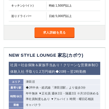
キッチン(バイト)
時給 1,500円以上
送りドライバー
日給 5,000円以上
求人詳細を見る
NEW STYLE LOUNGE 家忘(カボウ)
社員⇒社会保険＆家族手当あり！クリーンな営業体制◎
体験入社:手取り1.2万円確約◆20時～翌2時勤務
津田沼
エリア
◆JR中央・総武線「津田沼駅」より徒歩3分
最寄り駅
年中無休 ▼正社員 週休2日・隔週2日 ※月10日休める
時間/休日
準社員制度もあり ▼アルバイト 時間・曜日応相談
キャバクラ
業種