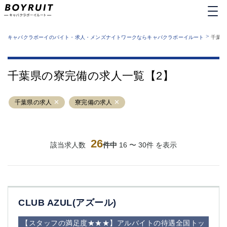
MENU
エリアから探す
関西版
>
業種から探す
キャバクラボーイのバイト・求人・メンズナイトワークならキャバクラボーイルート
千葉県
職種から探す
東京都
特徴から探す
運営者情報
銀座
上野
キャバクラボーイルートとは？
千葉県の寮完備の求人一覧【2】
サイトマップ
六本木
池袋
新橋
歌舞伎町
千葉県の求人
寮完備の求人
吉祥寺
練馬
渋谷
大和
錦糸町
秋葉原
八王子
26
恵比寿
該当求人数
件中
16 〜 30件 を表示
神田
立川
千葉中央
門前仲町
町田
五反田
横須賀中央
調布
CLUB AZUL(アズール)
蒲田
北千住
①六本木 ②西麻布
大山
【スタッフの満足度★★★】アルバイトの待遇全国トッ