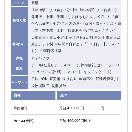
船橋
エリア
【船橋駅】より徒歩2分/【京成船橋駅】より徒歩1分
津田沼・市川・千葉エリアはもちろん、松戸、柏方面
最寄り駅
からも好アクセス◎ 遠方の送り(新宿・渋谷・池袋・恵
比寿・六本木・上野・秋葉原等)もご相談ください☆
日曜定休・祝日不定休 完全週休2日制 連休可 ※定休以
外はシフト制 ※年間休日およそ「110日」 【アルバイ
時間/休日
ト】 ※曜日応相談
キャバクラ
業種
ホール(社員), ホール(バイト), 幹部候補, 送りドライバ
職種
ー, キッチン(社員), エスコート, キッチン(バイト)
日払いOK, 寮完備, 送りあり, 年齢不問, 経験者優遇, 未
キーワード
経験者歓迎, 制服貸与
職種
給与
幹部候補
月給 450,000円〜600,000円
ホール(社員)
月給 400,000円以上