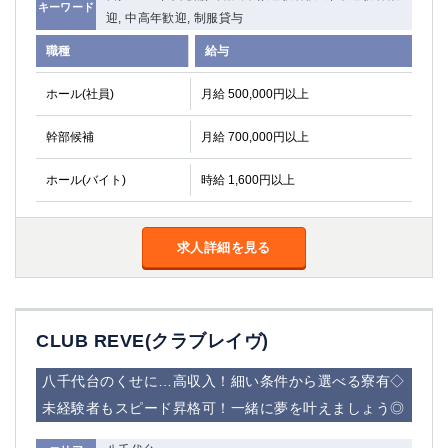
キーワード
迎, 中高年歓迎, 制服貸与
職種
給与
ホール(社員)
月給 500,000円以上
幹部候補
月給 700,000円以上
ホール(バイト)
時給 1,600円以上
求人詳細を見る
CLUB REVE(クラブレイヴ)
八千代台のくせに…高収入！細い条件から選べる寮有◇
未経験者もスピード昇格可！一緒に夢を叶えましょう◎