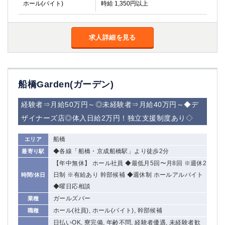
ホール(バイト)
時給 1,350円以上
求人詳細を見る
船橋Garden(ガーデン)
経験者⇒月給50万円～◎未経験者⇒月給40万円～◆デ
ザイナーズ店◎体入日給2万円！独立支援制度あり◇
船橋
エリア
◆各線「船橋・京成船橋駅」より徒歩2分
最寄り駅
【年中無休】 ホール社員 ◆最低月5回〜月8回 ※週休2
日制 ※有給あり 幹部候補 ◆週休制 ホールアルバイト
時間/休日
◆曜日応相談
ガールズバー
業種
ホール(社員), ホール(バイト), 幹部候補
職種
日払いOK, 寮完備, 年齢不問, 経験者優遇, 未経験者歓