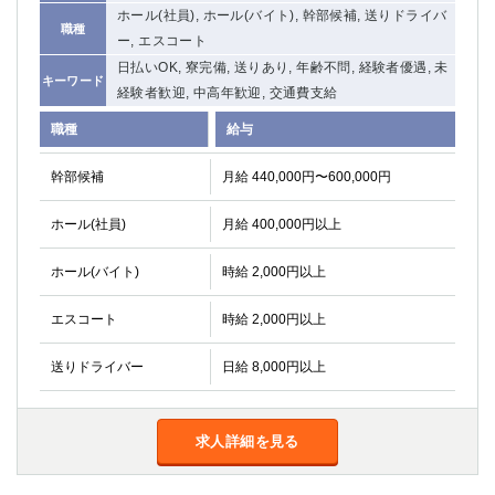
ホール(社員), ホール(バイト), 幹部候補, 送りドライバ
関内・馬車道・日ノ出町
武蔵新城
職種
ー, エスコート
元住吉
茅ヶ崎
日払いOK, 寮完備, 送りあり, 年齢不問, 経験者優遇, 未
戸塚
たまプラーザ
キーワード
経験者歓迎, 中高年歓迎, 交通費支給
大船
相模原
職種
給与
厚木
横須賀
桜木町
幹部候補
月給 440,000円〜600,000円
埼玉県
ホール(社員)
月給 400,000円以上
大宮
南越谷
ホール(バイト)
時給 2,000円以上
志木
川越
草加
南浦和
エスコート
時給 2,000円以上
所沢
熊谷
獨協大学前＜草加松原＞
北浦和（西口）
送りドライバー
日給 8,000円以上
春日部
川口
蕨
求人詳細を見る
千葉県