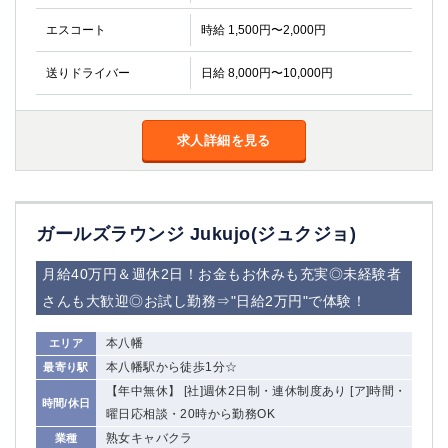
金町
大井町
エスコート
時給 1,500円〜2,000円
大泉学園
下赤塚
竹ノ塚
三鷹
送りドライバー
日給 8,000円〜10,000円
亀戸
水道橋
荻窪
浅草
新小岩
幡ヶ谷
求人詳細を見る
祖師ヶ谷大蔵
小岩
湯島
久米川
市川
西麻布
ガールズラウンジ Jukujo(ジュクジョ)
五井
月給40万円＆週休2日！お金もお休みも充実◎未経験者
神奈川県
さんも大歓迎◎お試し勤務⇒"日給2万円"で体験！
関内
横浜
川崎
溝の口
本八幡
エリア
本厚木
新横浜
本八幡駅から徒歩1分☆
最寄り駅
藤沢
【年中無休】 [社]週休2日制・連休制度あり [ア]時間・
平塚
時間/休日
曜日応相談・20時から勤務OK
武蔵小杉
橋本
熟女キャバクラ
業種
小田原
横浜・桜木町