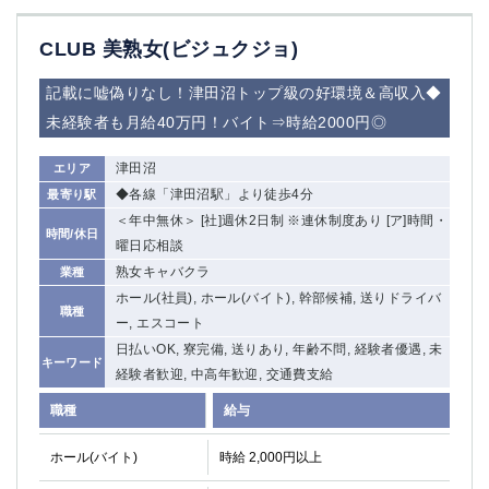
船橋
津田沼
成田
千葉
CLUB 美熟女(ビジュクジョ)
西船橋
佐倉
記載に嘘偽りなし！津田沼トップ級の好環境＆高収入◆
柏（西口）
木更津
未経験者も月給40万円！バイト⇒時給2000円◎
柏（東口）
下総中山
茂原
松戸
津田沼
エリア
八千代台
本八幡
◆各線「津田沼駅」より徒歩4分
最寄り駅
東金
浦安
＜年中無休＞ [社]週休2日制 ※連休制度あり [ア]時間・
時間/休日
曜日応相談
栃木県
熟女キャバクラ
業種
宇都宮
小山
ホール(社員), ホール(バイト), 幹部候補, 送りドライバ
職種
ー, エスコート
東武宇都宮（宇都宮西口）
日払いOK, 寮完備, 送りあり, 年齢不問, 経験者優遇, 未
キーワード
経験者歓迎, 中高年歓迎, 交通費支給
茨城県
職種
給与
土浦
ひたち野うしく
ホール(バイト)
時給 2,000円以上
群馬県