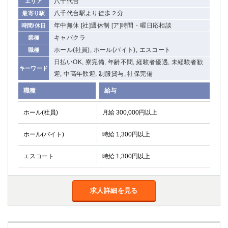
八千代台
エリア
八千代台駅より徒歩２分
最寄り駅
年中無休 [社]週休制 [ア]時間・曜日応相談
時間/休日
キャバクラ
業種
ホール(社員), ホール(バイト), エスコート
職種
日払いOK, 寮完備, 年齢不問, 経験者優遇, 未経験者歓
キーワード
迎, 中高年歓迎, 制服貸与, 社保完備
職種
給与
ホール(社員)
月給 300,000円以上
ホール(バイト)
時給 1,300円以上
エスコート
時給 1,300円以上
求人詳細を見る