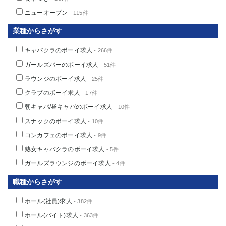
高崎
館林
ニューオープン
- 115件
業種からさがす
0
選択した内容で設定
該当求人
件
キャバクラのボーイ求人
- 266件
ガールズバーのボーイ求人
- 51件
ラウンジのボーイ求人
- 25件
クラブのボーイ求人
- 17件
朝キャバ/昼キャバのボーイ求人
- 10件
スナックのボーイ求人
- 10件
コンカフェのボーイ求人
- 9件
熟女キャバクラのボーイ求人
- 5件
ガールズラウンジのボーイ求人
- 4件
職種からさがす
ホール(社員)求人
- 382件
ホール(バイト)求人
- 363件