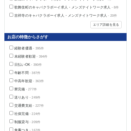
船橋
津田沼
歌舞伎町のキャバクラボーイ求人・メンズナイトワーク求人
- 8件
成田
千葉
吉祥寺のキャバクラボーイ求人・メンズナイトワーク求人
- 20件
西船橋
佐倉
エリア詳細を見る
柏（西口）
木更津
柏（東口）
下総中山
お店の特徴からさがす
茂原
松戸
八千代台
本八幡
経験者優遇
- 395件
東金
浦安
未経験者歓迎
- 394件
日払いOK
- 390件
栃木県
年齢不問
- 387件
宇都宮
小山
中高年歓迎
- 363件
東武宇都宮（宇都宮西口）
寮完備
- 277件
送りあり
- 249件
茨城県
交通費支給
- 227件
土浦
ひたち野うしく
社保完備
- 224件
制服貸与
- 209件
群馬県
食事つき
- 167件