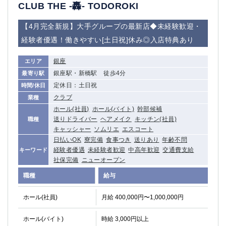
赤坂
高円寺
CLUB THE -轟- TODOROKI
赤羽
品川
【4月完全新規】大手グループの最新店◆未経験歓迎・
蒲田東口
多摩センター
経験者優遇！働きやすい[土日祝]休み◎入店特典あり
立川（南口）
新宿
浜松町
西葛西
銀座
エリア
中野
葛西
銀座駅・新橋駅 徒歩4分
最寄り駅
府中
中目黒
定休日：土日祝
時間/休日
ひばりヶ丘（北口）
学芸大学
クラブ
業種
吉祥寺（南口／公園口）
小作・羽村・福生エリア
ホール(社員)
ホール(バイト)
幹部候補
自由が丘
吉祥寺（北口／東口）
送りドライバー
ヘアメイク
キッチン(社員)
職種
四谷
錦糸町南口
キャッシャー
ソムリエ
エスコート
日払いOK
寮完備
食事つき
送りあり
年齢不問
下北沢・経堂
金町（北口）
経験者優遇
未経験者歓迎
中高年歓迎
交通費支給
キーワード
成増駅徒歩3分の好立地！
①JR埼京線「赤羽駅」から徒歩2分 ②
社保完備
ニューオープン
三軒茶屋（南口）
①歌舞伎町 ②新宿 ③新宿三丁目 ④
職種
給与
①歌舞伎町 ②新宿 ③西部新宿 ③東新宿
①歌舞伎町 ②新宿
①銀座 ②新橋
錦糸町(南口)
ホール(社員)
月給 400,000円〜1,000,000円
蒲田(西口)
清瀬（南口）
①東武練馬 ②成増・板橋 ③大山 ②池袋
池袋東口
ホール(バイト)
時給 3,000円以上