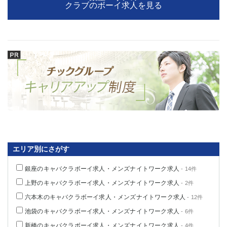
クラブのボーイ求人を見る
関内・馬車道・日ノ出町
武蔵新城
元住吉
茅ヶ崎
戸塚
たまプラーザ
大船
相模原
厚木
横須賀
桜木町
埼玉県
大宮
南越谷
志木
川越
草加
南浦和
エリア別にさがす
所沢
熊谷
獨協大学前＜草加松原＞
北浦和（西口）
銀座のキャバクラボーイ求人・メンズナイトワーク求人
- 14件
春日部
川口
上野のキャバクラボーイ求人・メンズナイトワーク求人
- 2件
蕨
六本木のキャバクラボーイ求人・メンズナイトワーク求人
- 12件
池袋のキャバクラボーイ求人・メンズナイトワーク求人
- 6件
千葉県
新橋のキャバクラボーイ求人・メンズナイトワーク求人
- 4件