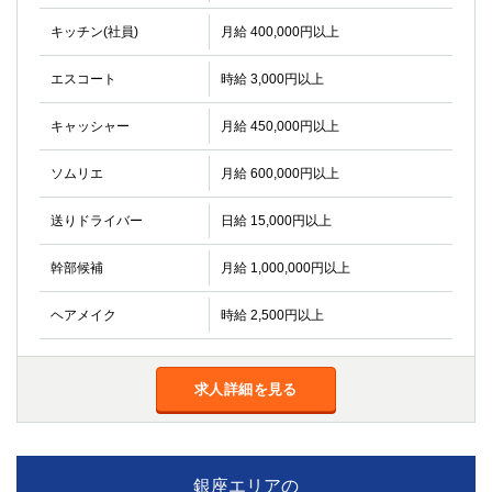
金町
大井町
キッチン(社員)
月給 400,000円以上
大泉学園
下赤塚
竹ノ塚
三鷹
エスコート
時給 3,000円以上
亀戸
水道橋
荻窪
浅草
キャッシャー
月給 450,000円以上
新小岩
幡ヶ谷
祖師ヶ谷大蔵
小岩
ソムリエ
月給 600,000円以上
湯島
久米川
送りドライバー
日給 15,000円以上
市川
西麻布
五井
幹部候補
月給 1,000,000円以上
神奈川県
ヘアメイク
時給 2,500円以上
関内
横浜
川崎
溝の口
求人詳細を見る
本厚木
新横浜
藤沢
平塚
武蔵小杉
橋本
小田原
銀座エリアの
横浜・桜木町