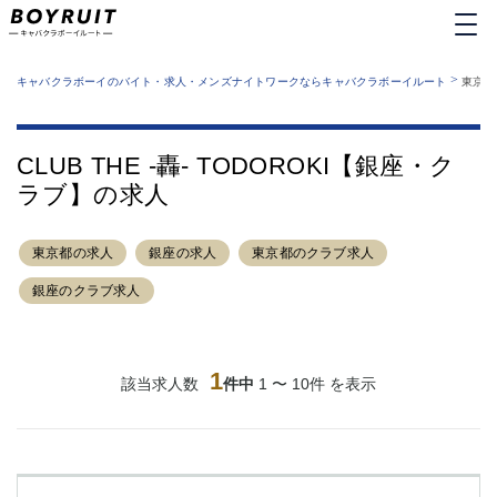
MENU
エリアから探す
関西版
>
業種から探す
キャバクラボーイのバイト・求人・メンズナイトワークならキャバクラボーイルート
東京都
職種から探す
東京都
特徴から探す
運営者情報
銀座
上野
キャバクラボーイルートとは？
CLUB THE -轟- TODOROKI【銀座・ク
サイトマップ
六本木
池袋
ラブ】の求人
新橋
歌舞伎町
吉祥寺
練馬
東京都の求人
渋谷
銀座の求人
大和
東京都のクラブ求人
錦糸町
秋葉原
銀座のクラブ求人
八王子
恵比寿
神田
立川
千葉中央
門前仲町
1
該当求人数
件中
1 〜 10件 を表示
町田
五反田
横須賀中央
調布
蒲田
北千住
①六本木 ②西麻布
大山