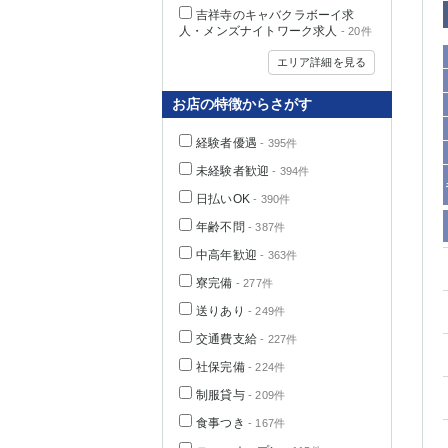
吉祥寺のキャバクラボーイ求
人・メンズナイトワーク求人
- 20件
エリア詳細を見る
お店の特徴からさがす
経験者優遇
- 395件
未経験者歓迎
- 394件
日払いOK
- 390件
年齢不問
- 387件
中高年歓迎
神奈川県
- 363件
寮完備
- 277件
送りあり
- 249件
交通費支給
- 227件
社保完備
- 224件
制服貸与
- 209件
埼玉県
食事つき
- 167件