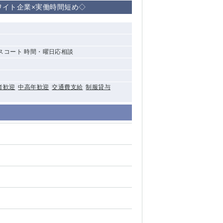
ホワイト企業×実働時間短め◇
清瀬（南口）
大泉学園
エスコート 時間・曜日応相談
水道橋
祖師ヶ谷大蔵
者歓迎
中高年歓迎
交通費支給
制服貸与
西麻布
本厚木
橋本
元住吉
相模原
草加
草
北浦和（西口）