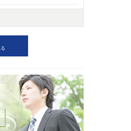
西船橋
下総中山
東金
見る