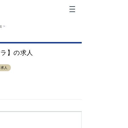
新橋
>
覧
大和
神田
五反田
バクラ】の求人
①六本木 ②西
麻布
品川
ラ求人
浜松町
中目黒
福
自由が丘
金町（北口）
②
①歌舞伎町 ②
三
新宿 ③西部新
新
宿 ③東新宿