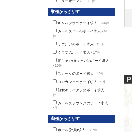
ニューオープン
- 115件
業種からさがす
キャバクラのボーイ求人
- 266件
千葉県
ガールズバーのボーイ求人
- 51
件
ラウンジのボーイ求人
- 25件
クラブのボーイ求人
- 17件
栃木県
朝キャバ/昼キャバのボーイ求人
- 10件
スナックのボーイ求人
- 10件
茨城県
コンカフェのボーイ求人
- 9件
熟女キャバクラのボーイ求人
- 5
群馬県
件
ガールズラウンジのボーイ求人
-
4件
職種からさがす
ホール(社員)求人
- 382件