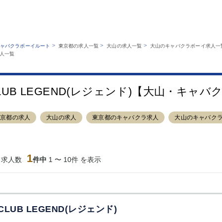
MENU
エリアから探す
関西版
業種から探す
銀座
上野
六本木
池袋
>
>
>
ャバクラボーイルート
東京都の求人一覧
大山の求人一覧
大山のキャバクラボーイ求人一
職種から探す
求人一覧
特徴から探す
歌舞伎町
吉祥寺
練馬
渋谷
運営者情報
キャバクラボーイルートとは？
錦糸町
秋葉原
八王子
恵比寿
サイトマップ
立川
千葉中央
門前仲町
町田
LUB LEGEND(レジェンド)【大山・キャ
横須賀中央
調布
蒲田
北千住
大山
赤坂
高円寺
赤羽
東京都の求人
大山の求人
東京都のキャバクラ求人
大山のキャバク
蒲田東口
多摩センター
立川（南口）
新宿
西葛西
中野
葛西
府中
ひばりヶ丘（北
学芸大学
吉祥寺（南口／
小作・羽村・
1
当求人数
口）
件中
1 〜 10件 を表示
公園口）
生エリア
吉祥寺（北口／
四谷
錦糸町南口
下北沢・経堂
東口）
成増駅徒歩3分
①JR埼京線
三軒茶屋（南
①歌舞伎町 
の好立地！
「赤羽駅」から
口）
新宿 ③新宿
徒歩2分 ②東
丁目 ④西武
CLUB LEGEND(レジェンド)
京メトロ南北線
宿
「赤羽岩淵駅」