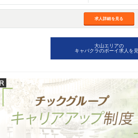
加松原＞
春日部
川口
蕨
求人詳細を見る
船橋
津田沼
成田
千葉
佐倉
柏（西口）
木更津
柏（東口）
茂原
松戸
八千代台
本八幡
大山エリアの
浦安
キャバクラのボーイ求人を
宇都宮
小山
東武宇都宮（宇
都宮西口）
土浦
ひたち野うしく
高崎
館林
0
選択した内容で設定
該当求人
件