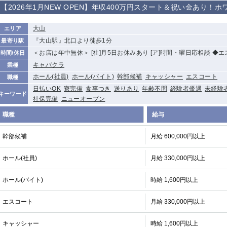
【2026年1月NEW OPEN】年収400万円スタート＆祝い金あり！
から徒歩10分
①歌舞伎町 ②
①銀座 ②新橋
錦糸町(南口)
蒲田(西口)
新宿
大山
エリア
①東武練馬 ②
池袋東口
金町
大井町
『大山駅』北口より徒歩1分
最寄り駅
成増・板橋 ③
＜お店は年中無休＞ [社]月5日お休みあり [ア]時間・曜日応相談 ◆
時間/休日
大山 ②池袋
キャバクラ
業種
下赤塚
竹ノ塚
三鷹
亀戸
ホール(社員)
ホール(バイト)
幹部候補
キャッシャー
エスコート
職種
荻窪
浅草
新小岩
幡ヶ谷
日払いOK
寮完備
食事つき
送りあり
年齢不問
経験者優遇
未経験
小岩
湯島
久米川
市川
キーワード
社保完備
ニューオープン
五井
職種
給与
関内
横浜
川崎
溝の口
幹部候補
月給 600,000円以上
新横浜
藤沢
平塚
武蔵小杉
小田原
横浜・桜木町
関内・馬車道・
武蔵新城
ホール(社員)
月給 330,000円以上
日ノ出町
茅ヶ崎
戸塚
たまプラーザ
大船
ホール(バイト)
時給 1,600円以上
厚木
横須賀
桜木町
エスコート
月給 330,000円以上
大宮
南越谷
志木
川越
キャッシャー
時給 1,600円以上
南浦和
所沢
熊谷
獨協大学前＜