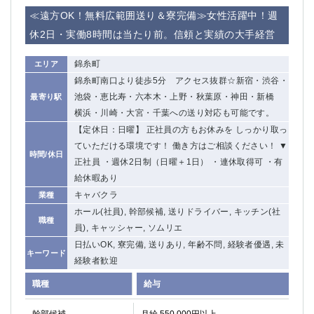
≪遠方OK！無料広範囲送り＆寮完備≫女性活躍中！週
休2日・実働8時間は当たり前。信頼と実績の大手経営
錦糸町
エリア
錦糸町南口より徒歩5分 アクセス抜群☆新宿・渋谷・
池袋・恵比寿・六本木・上野・秋葉原・神田・新橋
最寄り駅
横浜・川崎・大宮・千葉への送り対応も可能です。
【定休日：日曜】 正社員の方もお休みを しっかり取っ
ていただける環境です！ 働き方はご相談ください！ ▼
時間/休日
正社員 ・週休2日制（日曜＋1日） ・連休取得可 ・有
給休暇あり
キャバクラ
業種
ホール(社員), 幹部候補, 送りドライバー, キッチン(社
職種
員), キャッシャー, ソムリエ
日払いOK, 寮完備, 送りあり, 年齢不問, 経験者優遇, 未
キーワード
経験者歓迎
職種
給与