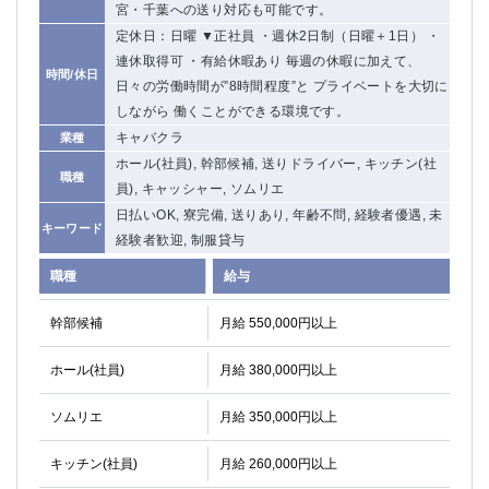
宮・千葉への送り対応も可能です。
定休日：日曜 ▼正社員 ・週休2日制（日曜＋1日） ・
連休取得可 ・有給休暇あり 毎週の休暇に加えて、
時間/休日
日々の労働時間が”8時間程度”と プライベートを大切に
しながら 働くことができる環境です。
キャバクラ
業種
ホール(社員), 幹部候補, 送りドライバー, キッチン(社
職種
員), キャッシャー, ソムリエ
日払いOK, 寮完備, 送りあり, 年齢不問, 経験者優遇, 未
キーワード
経験者歓迎, 制服貸与
職種
給与
幹部候補
月給 550,000円以上
ホール(社員)
月給 380,000円以上
ソムリエ
月給 350,000円以上
キッチン(社員)
月給 260,000円以上