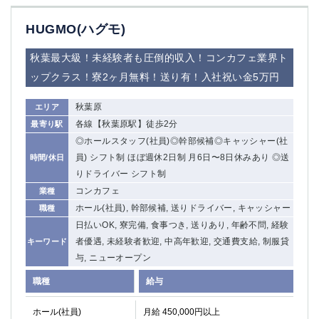
HUGMO(ハグモ)
秋葉最大級！未経験者も圧倒的収入！コンカフェ業界ト
ップクラス！寮2ヶ月無料！送り有！入社祝い金5万円
秋葉原
エリア
各線【秋葉原駅】徒歩2分
最寄り駅
◎ホールスタッフ(社員)◎幹部候補◎キャッシャー(社
員) シフト制 ほぼ週休2日制 月6日〜8日休みあり ◎送
時間/休日
りドライバー シフト制
コンカフェ
業種
ホール(社員), 幹部候補, 送りドライバー, キャッシャー
職種
日払いOK, 寮完備, 食事つき, 送りあり, 年齢不問, 経験
者優遇, 未経験者歓迎, 中高年歓迎, 交通費支給, 制服貸
キーワード
与, ニューオープン
職種
給与
ホール(社員)
月給 450,000円以上