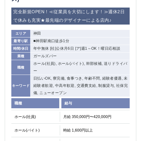
船橋
津田沼
完全新規OPEN！≪従業員を大切にします！≫週休2日
成田
千葉
で休みも充実★最先端のデザイナーによる店内♪
西船橋
佐倉
柏（西口）
木更津
神田
エリア
柏（東口）
下総中山
■神田駅南口徒歩1分
最寄り駅
茂原
松戸
年中無休 [社]公休月6日 [ア]週1～OK！曜日応相談
時間/休日
八千代台
本八幡
ガールズバー
業種
東金
浦安
ホール(社員), ホール(バイト), 幹部候補, 送りドライバ
職種
ー
栃木県
日払いOK, 寮完備, 食事つき, 年齢不問, 経験者優遇, 未
宇都宮
経験者歓迎, 中高年歓迎, 交通費支給, 制服貸与, 社保完
小山
キーワード
備, ニューオープン
東武宇都宮（宇都宮西口）
職種
給与
茨城県
ホール(社員)
月給 350,000円〜420,000円
土浦
ひたち野うしく
ホール(バイト)
時給 1,600円以上
群馬県