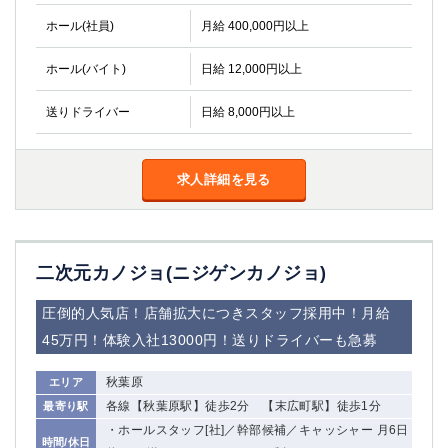
ホール(社員)
月給 400,000円以上
ホール(バイト)
日給 12,000円以上
送りドライバー
日給 8,000円以上
求人詳細を見る
二次元カノジョ(ニジゲンカノジョ)
圧倒的人気店！店舗拡大につきスタッフ採用中！月給
45万円！体験入社13000円！送りドライバーも急募
秋葉原
エリア
各線【秋葉原駅】徒歩2分 【末広町駅】徒歩1分
最寄り駅
・ホールスタッフ[社]／幹部候補／キャッシャー 月6日
時間/休日