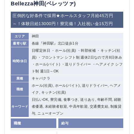
赤坂
高円寺
Bellezza神田(ベレッツァ)
赤羽
品川
圧倒的な好条件で採用★ホールスタッフ月給45万円
蒲田東口
多摩センター
～！体験日給13000円！寮完備！入社祝い金15万円
立川（南口）
新宿
浜松町
西葛西
神田
エリア
中野
葛西
各線『神田駅』北口徒歩1分
最寄り駅
府中
中目黒
日曜定休日 ・ホール(社員) ・幹部候補 ・キッチン(社
ひばりヶ丘（北口）
学芸大学
員) ・フロントマン シフト制 週休2日なので月8日休み
時間/休日
吉祥寺（南口／公園口）
小作・羽村・福生エリア
・ホール(バイト) ・送りドライバー ・ヘアメイク シフ
自由が丘
吉祥寺（北口／東口）
ト制 週1日～OK
四谷
錦糸町南口
キャバクラ
業種
下北沢・経堂
金町（北口）
ホール(社員), ホール(バイト), 送りドライバー, ヘアメ
職種
成増駅徒歩3分の好立地！
①JR埼京線「赤羽駅」から徒歩2分 ②
イク, キッチン(社員)
三軒茶屋（南口）
①歌舞伎町 ②新宿 ③新宿三丁目 ④
日払いOK, 寮完備, 食事つき, 送りあり, 年齢不問, 経験
①歌舞伎町 ②新宿 ③西部新宿 ③東新宿
①歌舞伎町 ②新宿
者優遇, 未経験者歓迎, 中高年歓迎, 交通費支給, 制服貸
キーワード
与, ニューオープン
①銀座 ②新橋
錦糸町(南口)
蒲田(西口)
清瀬（南口）
職種
給与
①東武練馬 ②成増・板橋 ③大山 ②池袋
池袋東口