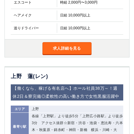
エスコート
時給 2,000円〜3,000円
ヘアメイク
日給 10,000円以上
送りドライバー
日給 10,000円以上
求人詳細を見る
上野 蓮(レン)
【働くなら、稼げる有名店へ】ホール社員38万～！週
休2日＆寮完備◎柔軟性の高い働き方で女性黒服活躍中
上野
エリア
各線「上野駅」より徒歩5分「上野広小路駅」より徒歩
3分 アクセス抜群☆新宿・渋谷・池袋・恵比寿・六本
最寄り駅
木・秋葉原・錦糸町・神田・新橋 横浜・川崎・大