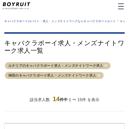
MENU
エリアから探す
関西版
>
業種から探す
キャバクラボーイのバイト・求人・メンズナイトワークならキャバクラボーイルート
キャバ
職種から探す
東京都
特徴から探す
運営者情報
銀座
上野
キャバクラボーイルートとは？
キャバクラボーイ求人・メンズナイトワ
サイトマップ
六本木
池袋
ーク求人一覧
新橋
歌舞伎町
吉祥寺
練馬
ルナリアのキャバクラボーイ求人・メンズナイトワーク求人
渋谷
大和
錦糸町
秋葉原
神田のキャバクラボーイ求人・メンズナイトワーク求人
八王子
恵比寿
神田
立川
千葉中央
門前仲町
14
該当求人数
件中
1 〜 15件 を表示
町田
五反田
横須賀中央
調布
蒲田
北千住
①六本木 ②西麻布
大山