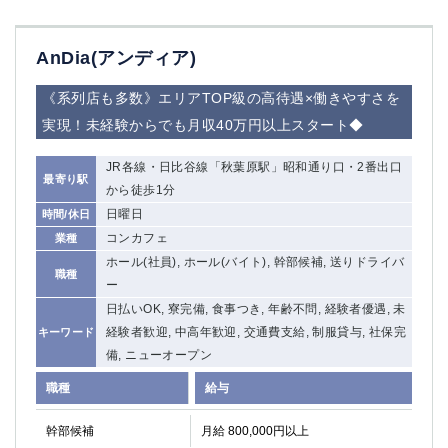
AnDia(アンディア)
《系列店も多数》エリアTOP級の高待遇×働きやすさを
実現！未経験からでも月収40万円以上スタート◆
JR各線・日比谷線「秋葉原駅」昭和通り口・2番出口
最寄り駅
から徒歩1分
日曜日
時間/休日
コンカフェ
業種
ホール(社員), ホール(バイト), 幹部候補, 送りドライバ
職種
ー
日払いOK, 寮完備, 食事つき, 年齢不問, 経験者優遇, 未
経験者歓迎, 中高年歓迎, 交通費支給, 制服貸与, 社保完
キーワード
備, ニューオープン
職種
給与
幹部候補
月給 800,000円以上