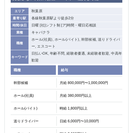
秋葉原
エリア
各線秋葉原駅より徒歩2分
最寄り駅
日曜 [社]シフト制 [ア]時間・曜日応相談
時間/休日
キャバクラ
業種
ホール(社員), ホール(バイト), 幹部候補, 送りドライバ
職種
ー, エスコート
日払いOK, 年齢不問, 経験者優遇, 未経験者歓迎, 中高年
キーワード
歓迎
職種
給与
幹部候補
月給 800,000円〜1,000,000円
ホール(社員)
月給 380,000円以上
ホール(バイト)
時給 1,800円以上
送りドライバー
日給 6,000円〜10,000円