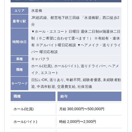
水道橋
エリア
JR総武線、都営地下鉄三田線 「水道橋駅」西口徒歩2
最寄り駅
分
▼ホール・エスコート 日曜日 週休二日制or隔週休二日
制（※ご希望に合わせて選べます！） ※有給有・連休
時間/休日
有 ※アルバイト曜日応相談 ▼ヘアメイク・送りドライ
バー 曜日応相談
キャバクラ
業種
ホール(社員), ホール(バイト), 送りドライバー, ヘアメ
職種
イク, エスコート
日払いOK, 送りあり, 年齢不問, 経験者優遇, 未経験者歓
キーワード
迎, 中高年歓迎, 交通費支給, 社保完備
職種
給与
ホール(社員)
月給 360,000円〜500,000円
ホール(バイト)
時給 2,000円〜2,500円