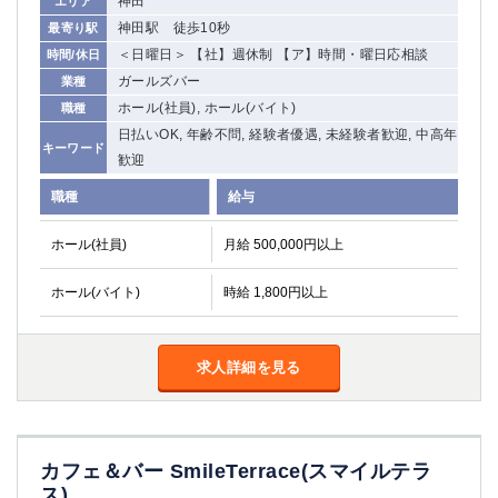
神田
エリア
関内・馬車道・日ノ出町
武蔵新城
神田駅 徒歩10秒
最寄り駅
元住吉
茅ヶ崎
＜日曜日＞ 【社】週休制 【ア】時間・曜日応相談
時間/休日
戸塚
たまプラーザ
ガールズバー
業種
大船
相模原
ホール(社員), ホール(バイト)
職種
厚木
横須賀
日払いOK, 年齢不問, 経験者優遇, 未経験者歓迎, 中高年
キーワード
桜木町
歓迎
職種
給与
埼玉県
ホール(社員)
月給 500,000円以上
大宮
南越谷
志木
川越
ホール(バイト)
時給 1,800円以上
草加
南浦和
所沢
熊谷
獨協大学前＜草加松原＞
北浦和（西口）
求人詳細を見る
春日部
川口
蕨
カフェ＆バー SmileTerrace(スマイルテラ
千葉県
ス)