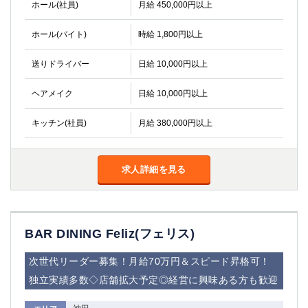
ホール(社員)
金町
月給 450,000円以上
大井町
大泉学園
下赤塚
ホール(バイト)
時給 1,800円以上
竹ノ塚
三鷹
亀戸
水道橋
送りドライバー
日給 10,000円以上
荻窪
浅草
新小岩
幡ヶ谷
ヘアメイク
日給 10,000円以上
祖師ヶ谷大蔵
小岩
キッチン(社員)
月給 380,000円以上
湯島
久米川
市川
西麻布
五井
求人詳細を見る
神奈川県
関内
横浜
BAR DINING Feliz(フェリス)
川崎
溝の口
本厚木
新横浜
次世代リーダー募集！月給70万円＆スピード昇格可！
藤沢
平塚
独立実績多数◇店舗拡大予定◎経営に興味ある方も歓迎
武蔵小杉
橋本
小田原
横浜・桜木町