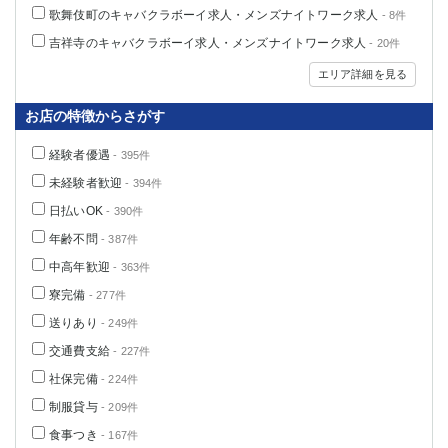
歌舞伎町のキャバクラボーイ求人・メンズナイトワーク求人
- 8件
吉祥寺のキャバクラボーイ求人・メンズナイトワーク求人
- 20件
エリア詳細を見る
お店の特徴からさがす
経験者優遇
- 395件
未経験者歓迎
- 394件
日払いOK
- 390件
年齢不問
- 387件
中高年歓迎
- 363件
寮完備
- 277件
送りあり
- 249件
交通費支給
- 227件
社保完備
- 224件
制服貸与
- 209件
食事つき
- 167件