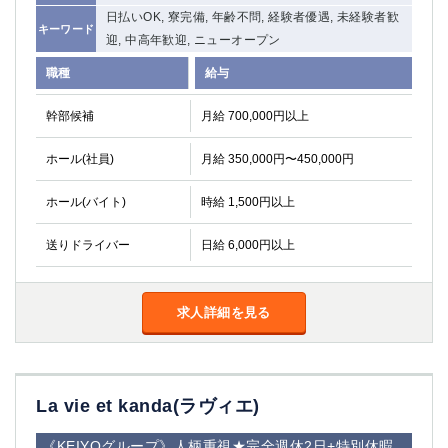
日払いOK, 寮完備, 年齢不問, 経験者優遇, 未経験者歓
キーワード
迎, 中高年歓迎, ニューオープン
職種
給与
幹部候補
月給 700,000円以上
ホール(社員)
月給 350,000円〜450,000円
ホール(バイト)
時給 1,500円以上
送りドライバー
日給 6,000円以上
求人詳細を見る
La vie et kanda(ラヴィエ)
《KEIYOグループ》人柄重視★完全週休2日+特別休暇