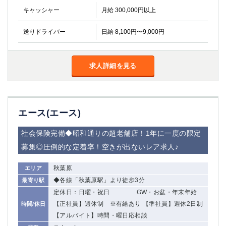
キャッシャー
月給 300,000円以上
送りドライバー
日給 8,100円〜9,000円
求人詳細を見る
エース(エース)
社会保険完備◆昭和通りの超老舗店！1年に一度の限定
募集◎圧倒的な定着率！空きが出ないレア求人♪
秋葉原
エリア
◆各線「秋葉原駅」より徒歩3分
最寄り駅
定休日：日曜・祝日 GW・お盆・年末年始
【正社員】週休制 ※有給あり 【準社員】週休2日制
時間/休日
【アルバイト】時間・曜日応相談