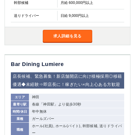
幹部候補
月給 600,000円以上
高崎
館林
送りドライバー
日給 9,000円以上
0
選択した内容で設定
該当求人
件
求人詳細を見る
Bar Dining Lumiere
店長候補、緊急募集！新店舗開店に向け積極採用◎移籍
優遇◆未経験⇒即店長に！稼ぎたい×向上心ある方歓迎
神田
エリア
各線「神田駅」より徒歩30秒
最寄り駅
年中無休
時間/休日
ガールズバー
業種
ホール(社員), ホール(バイト), 幹部候補, 送りドライバ
職種
ー