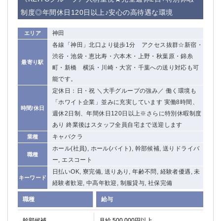
制度◎年間休日120日以上♪安心の高待遇な環境
神田
エリア
各線「神田」北口より徒歩1分 アクセス抜群☆新宿・
渋谷・池袋・恵比寿・六本木・上野・秋葉原・錦糸
最寄り駅
町・新橋 横浜・川崎・大宮・千葉への送り対応も可
能です。
定休日：日・祝 ＼大手グループの強み／ 働く環境も
「ホワイト企業」並みに充実しています 実働8時間、
時間/休日
週休2日制、年間休日120日以上※さらに特別休暇制度
あり 終業後はスタッフ全員自宅まで送迎します
キャバクラ
業種
ホール(社員), ホール(バイト), 幹部候補, 送りドライバ
職種
ー, エスコート
日払いOK, 寮完備, 送りあり, 年齢不問, 経験者優遇, 未
キーワード
経験者歓迎, 中高年歓迎, 制服貸与, 社保完備
職種
給与
幹部候補
月給 500,000円以上