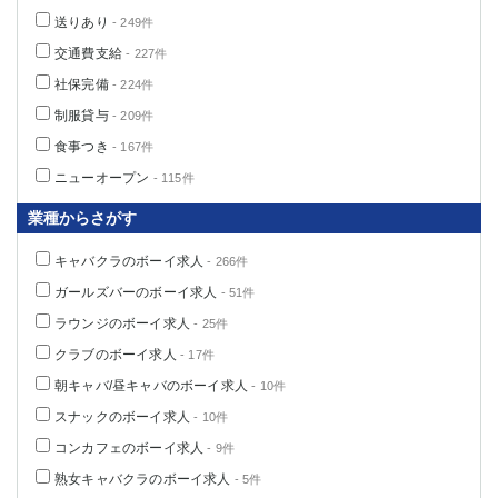
送りあり
- 249件
交通費支給
- 227件
社保完備
- 224件
制服貸与
- 209件
食事つき
- 167件
ニューオープン
- 115件
業種からさがす
キャバクラのボーイ求人
- 266件
ガールズバーのボーイ求人
- 51件
ラウンジのボーイ求人
- 25件
クラブのボーイ求人
- 17件
朝キャバ/昼キャバのボーイ求人
- 10件
スナックのボーイ求人
- 10件
コンカフェのボーイ求人
- 9件
熟女キャバクラのボーイ求人
- 5件