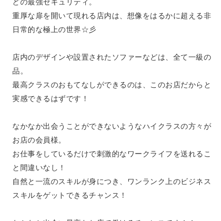
どの最強セキュリティ。
関内・馬車道・日ノ出町
武蔵新城
重厚な扉を開いて現れる店内は、想像をはるかに超える非
元住吉
茅ヶ崎
日常的な極上の世界☆彡
戸塚
たまプラーザ
大船
相模原
店内のデザインや設置されたソファーなどは、全て一級の
厚木
横須賀
品。
桜木町
最高クラスのおもてなしができるのは、このお店だからと
埼玉県
実感できるはずです！
大宮
南越谷
志木
川越
なかなか出会うことができないようなハイクラスの方々が
草加
南浦和
お店の会員様。
所沢
熊谷
お仕事をしているだけで刺激的なワークライフを送れるこ
獨協大学前＜草加松原＞
北浦和（西口）
と間違いなし！
春日部
川口
自然と一流のスキルが身につき、ワンランク上のビジネス
蕨
スキルをゲットできるチャンス！
千葉県