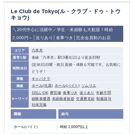
赤坂
高円寺
赤羽
品川
Le Club de Tokyo(ル・クラブ・ドゥ・トウ
蒲田東口
多摩センター
キョウ)
立川（南口）
新宿
＼20代中心に活躍中／学生・未経験も大歓迎！時給
浜松町
西葛西
2,000円～│送りあり│食事つき│完全会員制のお店
中野
葛西
府中
中目黒
六本木
エリア
ひばりヶ丘（北口）
学芸大学
各線「六本木」駅(3番出口)より徒歩30秒
最寄り駅
吉祥寺（南口／公園口）
小作・羽村・福生エリア
{定休日}日曜・祝日 面接・体験も可能です。お気軽に
時間/休日
自由が丘
吉祥寺（北口／東口）
どうぞ！
四谷
錦糸町南口
キャバクラ
業種
下北沢・経堂
金町（北口）
ホール(社員)
ホール(バイト)
ソムリエ
職種
成増駅徒歩3分の好立地！
①JR埼京線「赤羽駅」から徒歩2分 ②
日払いOK
寮完備
食事つき
送りあり
年齢不問
三軒茶屋（南口）
経験者優遇
未経験者歓迎
①歌舞伎町 ②新宿 ③新宿三丁目 ④
交通費支給
制服貸与
キーワード
社保完備
①歌舞伎町 ②新宿 ③西部新宿 ③東新宿
①歌舞伎町 ②新宿
①銀座 ②新橋
錦糸町(南口)
職種
給与
蒲田(西口)
清瀬（南口）
ホール(バイト)
時給 2,000円以上
①東武練馬 ②成増・板橋 ③大山 ②池袋
池袋東口