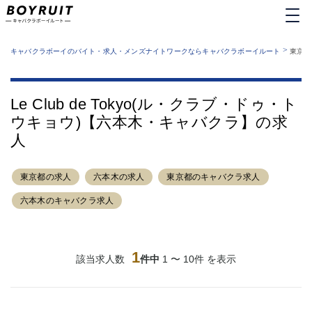
MENU
エリアから探す
関西版
>
業種から探す
キャバクラボーイのバイト・求人・メンズナイトワークならキャバクラボーイルート
東京都
職種から探す
東京都
特徴から探す
運営者情報
銀座
上野
キャバクラボーイルートとは？
Le Club de Tokyo(ル・クラブ・ドゥ・ト
サイトマップ
六本木
池袋
ウキョウ)【六本木・キャバクラ】の求
新橋
歌舞伎町
人
吉祥寺
練馬
渋谷
大和
錦糸町
秋葉原
東京都の求人
六本木の求人
東京都のキャバクラ求人
八王子
恵比寿
六本木のキャバクラ求人
神田
立川
千葉中央
門前仲町
町田
五反田
1
該当求人数
件中
1 〜 10件 を表示
横須賀中央
調布
蒲田
北千住
①六本木 ②西麻布
大山