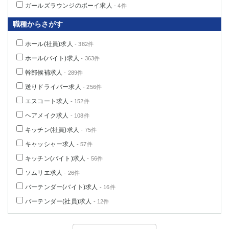
ガールズラウンジのボーイ求人
- 4件
職種からさがす
ホール(社員)求人
- 382件
ホール(バイト)求人
- 363件
幹部候補求人
- 289件
送りドライバー求人
- 256件
エスコート求人
- 152件
ヘアメイク求人
- 108件
キッチン(社員)求人
- 75件
キャッシャー求人
- 57件
キッチン(バイト)求人
- 56件
ソムリエ求人
- 26件
バーテンダー(バイト)求人
- 16件
バーテンダー(社員)求人
- 12件