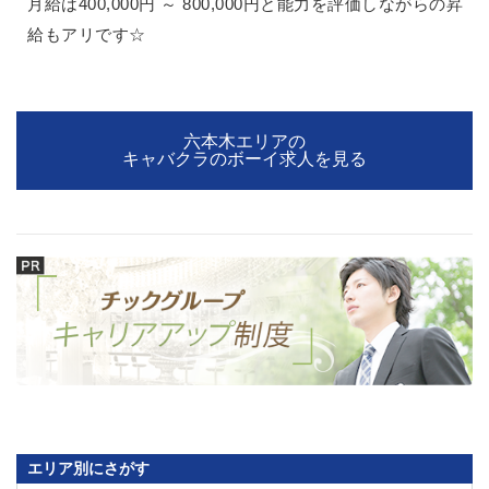
月給は400,000円 ～ 800,000円と能力を評価しながらの昇
高崎
館林
給もアリです☆
0
選択した内容で設定
該当求人
件
六本木エリアの
キャバクラのボーイ求人を見る
エリア別にさがす