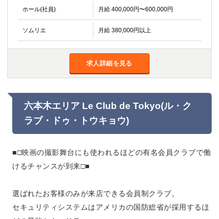
金町
大井町
ホール(社員)
月給 400,000円〜600,000円
大泉学園
下赤塚
竹ノ塚
三鷹
ソムリエ
月給 380,000円以上
亀戸
水道橋
荻窪
浅草
求人詳細を見る
新小岩
幡ヶ谷
祖師ヶ谷大蔵
小岩
湯島
久米川
市川
西麻布
六本木エリア Le Club de Tokyo(ル・ク
五井
ラブ・ドゥ・トウキョウ)
神奈川県
■□映画の撮影舞台にも使われるほどの有名会員クラブで働
関内
横浜
けるチャンスが到来□■
川崎
溝の口
本厚木
新横浜
藤沢
平塚
選ばれたお客様のみが来店できる会員制クラブ。
武蔵小杉
橋本
セキュリティシステムはアメリカの国防総省が採用するほ
小田原
横浜・桜木町