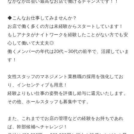
なかなか出会い最高なお店で働けるチャンスです！！
船橋
津田沼
成田
千葉
◆こんなお仕事してみませんか？
西船橋
佐倉
お店で働く多くの方は未経験からスタートしています！
柏（西口）
木更津
柏（東口）
下総中山
もしアナタがナイトワークを経験したことがない方でも安
茂原
松戸
心して働いて大丈夫◎
八千代台
本八幡
働くメンバーの年代は20代～30代の前半で、活躍していま
東金
浦安
す！
栃木県
女性スタッフのマネジメント業務職の採用を強化してお
宇都宮
小山
り、インセンティブも用意！
東武宇都宮（宇都宮西口）
経験よりもい仕事の姿勢を評価し給与に還元いたします。
その他、ホールスタッフも募集中です。
茨城県
土浦
ひたち野うしく
また、これまででお店の管理などの経験をお持ちであれ
ば、幹部候補へチャレンジ！
群馬県