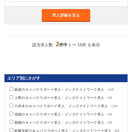
船橋
津田沼
成田
千葉
求人詳細を見る
西船橋
佐倉
柏（西口）
木更津
柏（東口）
下総中山
茂原
松戸
2
該当求人数
件中
1 〜 15件 を表示
八千代台
本八幡
東金
浦安
栃木県
エリア別にさがす
宇都宮
小山
東武宇都宮（宇都宮西口）
銀座のキャバクラボーイ求人・メンズナイトワーク求人
- 14件
上野のキャバクラボーイ求人・メンズナイトワーク求人
- 2件
茨城県
六本木のキャバクラボーイ求人・メンズナイトワーク求人
- 12件
土浦
ひたち野うしく
池袋のキャバクラボーイ求人・メンズナイトワーク求人
- 6件
新橋のキャバクラボーイ求人・メンズナイトワーク求人
- 4件
群馬県
歌舞伎町のキャバクラボーイ求人・メンズナイトワーク求人
- 8件