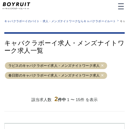
MENU
エリアから探す
関西版
>
業種から探す
キャバクラボーイのバイト・求人・メンズナイトワークならキャバクラボーイルート
キャバ
職種から探す
東京都
特徴から探す
運営者情報
銀座
上野
キャバクラボーイルートとは？
キャバクラボーイ求人・メンズナイトワ
サイトマップ
六本木
池袋
ーク求人一覧
新橋
歌舞伎町
吉祥寺
練馬
ラピスのキャバクラボーイ求人・メンズナイトワーク求人
渋谷
大和
錦糸町
秋葉原
春日部のキャバクラボーイ求人・メンズナイトワーク求人
八王子
恵比寿
神田
立川
千葉中央
門前仲町
2
該当求人数
件中
1 〜 15件 を表示
町田
五反田
横須賀中央
調布
蒲田
北千住
①六本木 ②西麻布
大山