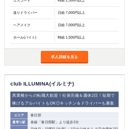
エスコート
時給 2,500円以上
金町
大井町
大泉学園
下赤塚
送りドライバー
日給 7,000円以上
竹ノ塚
三鷹
亀戸
水道橋
ヘアメイク
日給 7,000円以上
荻窪
浅草
ホール(バイト)
時給 1,500円以上
新小岩
幡ヶ谷
祖師ヶ谷大蔵
小岩
湯島
久米川
求人詳細を見る
市川
西麻布
五井
神奈川県
club ILLUMINA(イルミナ)
関内
横浜
異業種からの転職大歓迎！社保完備＆週休2日！短期で
川崎
溝の口
稼げるアルバイトもOK◎キッチン＆ドライバーも募集
本厚木
新横浜
藤沢
平塚
春日部
エリア
武蔵小杉
橋本
各線「春日部駅」より徒歩3分
最寄り駅
小田原
横浜・桜木町