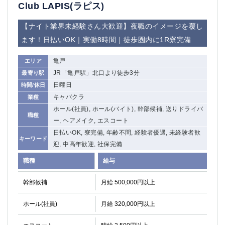
赤坂
高円寺
Club LAPIS(ラピス)
赤羽
品川
【ナイト業界未経験さん大歓迎】夜職のイメージを覆し
蒲田東口
多摩センター
ます！日払いOK｜実働8時間｜徒歩圏内に1R寮完備
立川（南口）
新宿
浜松町
西葛西
亀戸
エリア
中野
葛西
JR「亀戸駅」北口より徒歩3分
最寄り駅
府中
中目黒
日曜日
時間/休日
ひばりヶ丘（北口）
学芸大学
キャバクラ
業種
吉祥寺（南口／公園口）
小作・羽村・福生エリア
ホール(社員), ホール(バイト), 幹部候補, 送りドライバ
職種
自由が丘
吉祥寺（北口／東口）
ー, ヘアメイク, エスコート
四谷
錦糸町南口
日払いOK, 寮完備, 年齢不問, 経験者優遇, 未経験者歓
キーワード
下北沢・経堂
金町（北口）
迎, 中高年歓迎, 社保完備
成増駅徒歩3分の好立地！
①JR埼京線「赤羽駅」から徒歩2分 ②
職種
給与
三軒茶屋（南口）
①歌舞伎町 ②新宿 ③新宿三丁目 ④
①歌舞伎町 ②新宿 ③西部新宿 ③東新宿
①歌舞伎町 ②新宿
幹部候補
月給 500,000円以上
①銀座 ②新橋
錦糸町(南口)
蒲田(西口)
清瀬（南口）
ホール(社員)
月給 320,000円以上
①東武練馬 ②成増・板橋 ③大山 ②池袋
池袋東口