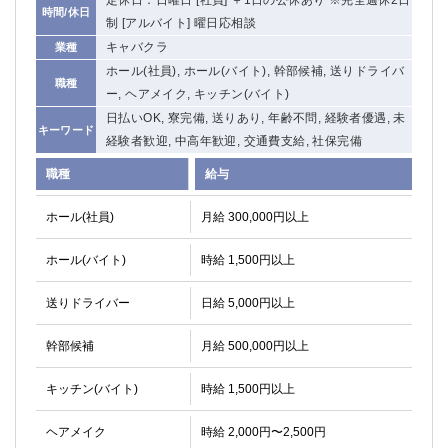
定休日：日曜日 [社員] ＋1日の公休あり ※完全週休2日
時間/休日
関内・馬車道・日ノ出町
武蔵新城
制 [アルバイト] 曜日応相談
元住吉
茅ヶ崎
キャバクラ
業種
戸塚
たまプラーザ
ホール(社員), ホール(バイト), 幹部候補, 送りドライバ
職種
大船
相模原
ー, ヘアメイク, キッチン(バイト)
厚木
日払いOK, 寮完備, 送りあり, 年齢不問, 経験者優遇, 未
横須賀
キーワード
経験者歓迎, 中高年歓迎, 交通費支給, 社保完備
桜木町
職種
給与
埼玉県
ホール(社員)
月給 300,000円以上
大宮
南越谷
志木
川越
ホール(バイト)
時給 1,500円以上
草加
南浦和
所沢
熊谷
送りドライバー
日給 5,000円以上
獨協大学前＜草加松原＞
北浦和（西口）
幹部候補
月給 500,000円以上
春日部
川口
蕨
キッチン(バイト)
時給 1,500円以上
千葉県
ヘアメイク
時給 2,000円〜2,500円