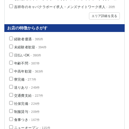
高崎
館林
吉祥寺のキャバクラボーイ求人・メンズナイトワーク求人
- 20件
エリア詳細を見る
0
選択した内容で設定
該当求人
件
お店の特徴からさがす
経験者優遇
- 395件
未経験者歓迎
- 394件
日払いOK
- 390件
年齢不問
- 387件
中高年歓迎
- 363件
寮完備
- 277件
送りあり
- 249件
交通費支給
- 227件
社保完備
- 224件
制服貸与
- 209件
食事つき
- 167件
ニューオープン
- 115件