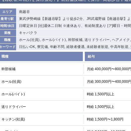
から徒歩10分
①歌舞伎町 ②
①銀座 ②新橋
錦糸町(南口)
蒲田(西口)
南越谷
エリア
新宿
東武伊勢崎線【新越谷駅】より徒歩2分、JR武蔵野線【南越谷駅】よ
最寄り駅
①東武練馬 ②
池袋東口
金町
大井町
日曜定休日 [社]週休二日制 ※連休あり、有給制度あり [ア]曜日・時
時間/休日
成増・板橋 ③
大山 ②池袋
キャバクラ
業種
下赤塚
竹ノ塚
三鷹
亀戸
ホール(社員), ホール(バイト), 幹部候補, 送りドライバー, ヘアメイク
職種
荻窪
浅草
新小岩
幡ヶ谷
日払いOK, 寮完備, 年齢不問, 経験者優遇, 未経験者歓迎, 中高年歓迎,
キーワード
小岩
湯島
久米川
市川
職種
給与
五井
幹部候補
月給 400,000円〜800,000
関内
横浜
川崎
溝の口
ホール(社員)
月給 300,000円〜400,000
新横浜
藤沢
平塚
武蔵小杉
小田原
横浜・桜木町
関内・馬車道・
武蔵新城
日ノ出町
ホール(バイト)
時給 1,500円以上
茅ヶ崎
戸塚
たまプラーザ
大船
送りドライバー
時給 1,500円以上
厚木
横須賀
桜木町
キッチン(社員)
時給 1,500円〜1,800円
大宮
南越谷
志木
川越
南浦和
所沢
熊谷
獨協大学前＜