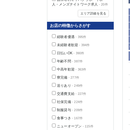
人・メンズナイトワーク求人
- 20件
エリア詳細を見る
お店の特徴からさがす
経験者優遇
- 395件
未経験者歓迎
- 394件
日払いOK
- 390件
年齢不問
- 387件
中高年歓迎
- 363件
神奈川県
寮完備
- 277件
送りあり
- 249件
交通費支給
- 227件
社保完備
- 224件
制服貸与
- 209件
食事つき
- 167件
埼玉県
ニューオープン
- 115件