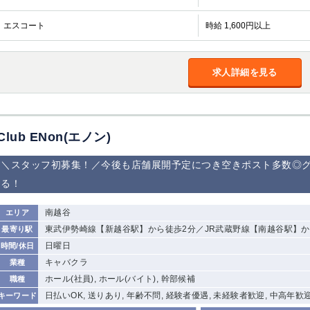
エスコート
時給 1,600円以上
求人詳細を見る
Club ENon(エノン)
＼スタッフ初募集！／今後も店舗展開予定につき空きポスト多数◎
る！
南越谷
エリア
東武伊勢崎線【新越谷駅】から徒歩2分／JR武蔵野線【南越谷駅】か
最寄り駅
日曜日
時間/休日
キャバクラ
業種
ホール(社員), ホール(バイト), 幹部候補
職種
日払いOK, 送りあり, 年齢不問, 経験者優遇, 未経験者歓迎, 中高年歓
キーワード