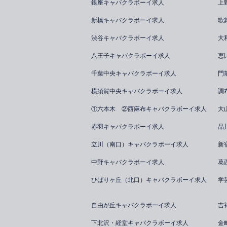
銀座キャバクラボーイ求人
上
新橋キャバクラボーイ求人
歌
渋谷キャバクラボーイ求人
大
八王子キャバクラボーイ求人
恵
千葉中央キャバクラボーイ求人
門
横須賀中央キャバクラボーイ求人
調
①六本木 ②西麻布キャバクラボーイ求人
大
赤羽キャバクラボーイ求人
品
立川（南口）キャバクラボーイ求人
新
中野キャバクラボーイ求人
葛
ひばりヶ丘（北口）キャバクラボーイ求人
学
自由が丘キャバクラボーイ求人
吉
下北沢・経堂キャバクラボーイ求人
金