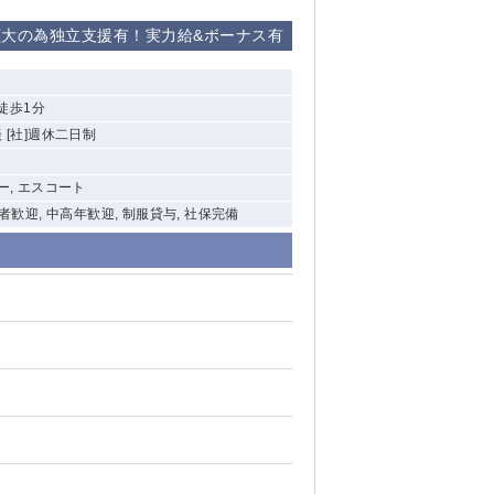
拡大の為独立支援有！実力給&ボーナス有
徒歩1分
 [社]週休二日制
ー, エスコート
験者歓迎, 中高年歓迎, 制服貸与, 社保完備