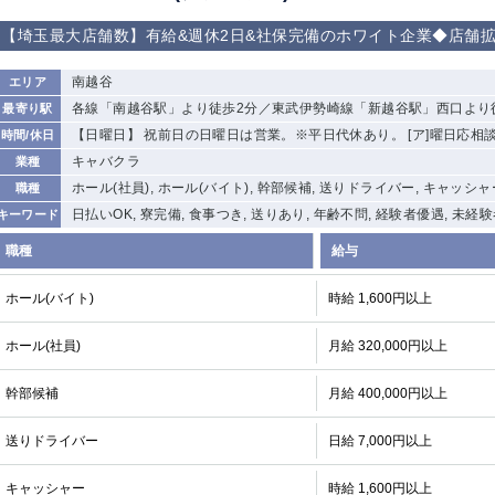
【埼玉最大店舗数】有給&週休2日&社保完備のホワイト企業◆店舗
南越谷
エリア
各線「南越谷駅」より徒歩2分／東武伊勢崎線「新越谷駅」西口より
最寄り駅
【日曜日】 祝前日の日曜日は営業。※平日代休あり。 [ア]曜日応相談
時間/休日
キャバクラ
業種
ホール(社員), ホール(バイト), 幹部候補, 送りドライバー, キャッシャ
職種
日払いOK, 寮完備, 食事つき, 送りあり, 年齢不問, 経験者優遇, 未経
キーワード
職種
給与
ホール(バイト)
時給 1,600円以上
ホール(社員)
月給 320,000円以上
幹部候補
月給 400,000円以上
送りドライバー
日給 7,000円以上
キャッシャー
時給 1,600円以上