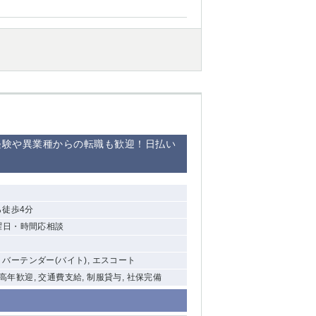
西船橋
下総中山
東金
経験や異業種からの転職も歓迎！日払い
ら徒歩4分
]曜日・時間応相談
, バーテンダー(バイト), エスコート
中高年歓迎, 交通費支給, 制服貸与, 社保完備