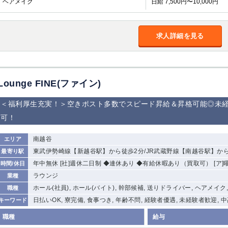
ヘアメイク
日給 7,500円〜10,000円
加松原＞
春日部
川口
蕨
求人詳細を見る
船橋
津田沼
成田
千葉
佐倉
柏（西口）
木更津
柏（東口）
茂原
松戸
八千代台
本八幡
浦安
Lounge FINE(ファイン)
＜福利厚生充実！＞空きポスト多数でスピード昇給＆昇格可能◎未
宇都宮
小山
東武宇都宮（宇
都宮西口）
可！
土浦
ひたち野うしく
南越谷
エリア
東武伊勢崎線【新越谷駅】から徒歩2分/JR武蔵野線【南越谷駅】か
最寄り駅
高崎
館林
年中無休 [社]週休二日制 ◆連休あり ◆有給休暇あり（買取可） [ア
時間/休日
ラウンジ
業種
ホール(社員), ホール(バイト), 幹部候補, 送りドライバー, ヘアメイク
職種
0
選択した内容で設定
該当求人
件
日払いOK, 寮完備, 食事つき, 年齢不問, 経験者優遇, 未経験者歓迎, 
キーワード
職種
給与