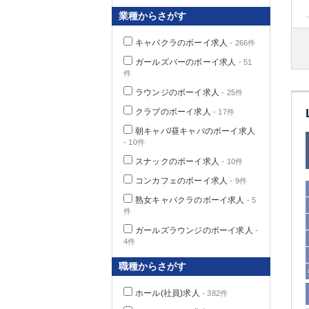
業種からさがす
キャバクラのボーイ求人
- 266件
千葉県
ガールズバーのボーイ求人
- 51
件
ラウンジのボーイ求人
- 25件
クラブのボーイ求人
- 17件
朝キャバ/昼キャバのボーイ求人
栃木県
- 10件
スナックのボーイ求人
- 10件
コンカフェのボーイ求人
- 9件
茨城県
熟女キャバクラのボーイ求人
- 5
件
群馬県
ガールズラウンジのボーイ求人
-
4件
職種からさがす
ホール(社員)求人
- 382件