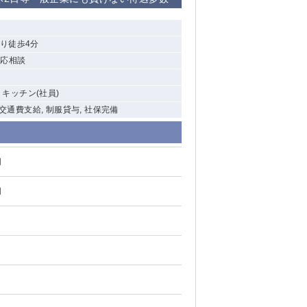
清瀬（南口）
り徒歩4分
大泉学園
間応相談
水道橋
, キッチン(社員)
祖師ヶ谷大蔵
 交通費支給, 制服貸与, 社保完備
西麻布
円
本厚木
円
橋本
元住吉
相模原
草加
草
北浦和（西口）