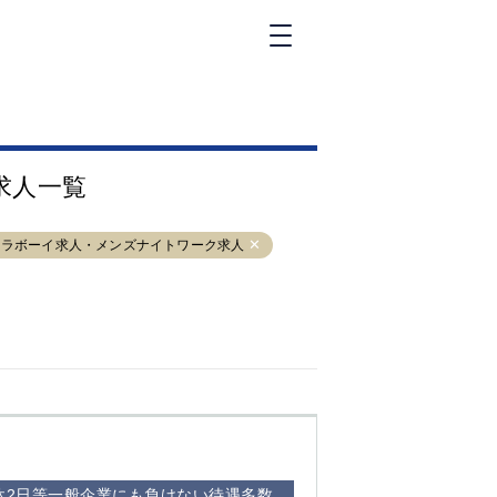
新橋
大和
神田
求人一覧
五反田
①六本木 ②西
麻布
クラボーイ求人・メンズナイトワーク求人
品川
浜松町
中目黒
福
自由が丘
金町（北口）
②
①歌舞伎町 ②
三
新宿 ③西部新
新
宿 ③東新宿
休2日等一般企業にも負けない待遇多数