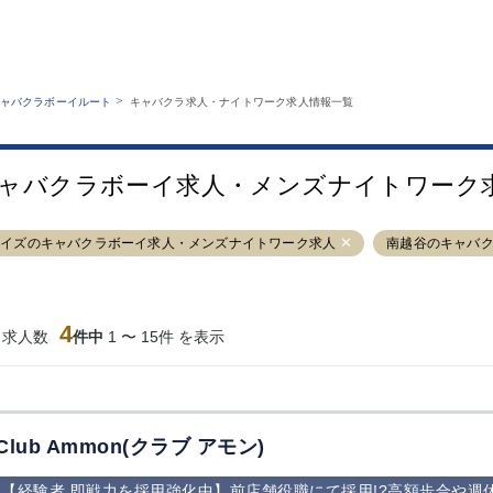
MENU
エリアから探す
関西版
業種から探す
銀座
上野
六本木
池袋
>
ャバクラボーイルート
キャバクラ求人・ナイトワーク求人情報一覧
職種から探す
特徴から探す
歌舞伎町
吉祥寺
練馬
渋谷
運営者情報
キャバクラボーイルートとは？
錦糸町
秋葉原
八王子
恵比寿
サイトマップ
ャバクラボーイ求人・メンズナイトワーク
立川
千葉中央
門前仲町
町田
横須賀中央
調布
蒲田
北千住
ライズのキャバクラボーイ求人・メンズナイトワーク求人
南越谷のキャバ
大山
赤坂
高円寺
赤羽
蒲田東口
多摩センター
立川（南口）
新宿
西葛西
中野
葛西
府中
4
当求人数
件中
1 〜 15件 を表示
ひばりヶ丘（北
学芸大学
吉祥寺（南口／
小作・羽村・
口）
公園口）
生エリア
吉祥寺（北口／
四谷
錦糸町南口
下北沢・経堂
東口）
成増駅徒歩3分
①JR埼京線
三軒茶屋（南
①歌舞伎町 
の好立地！
「赤羽駅」から
口）
新宿 ③新宿
Club Ammon(クラブ アモン)
徒歩2分 ②東
丁目 ④西武
京メトロ南北線
宿
【経験者,即戦力を採用強化中】前店舗役職にて採用!?高額歩合や週
「赤羽岩淵駅」