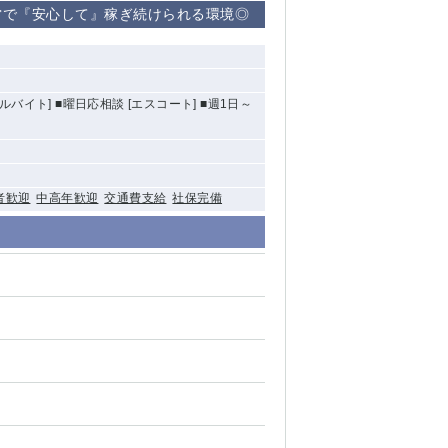
営で『安心して』稼ぎ続けられる環境◎
清瀬（南口）
大泉学園
ルバイト] ■曜日応相談 [エスコート] ■週1日～
水道橋
祖師ヶ谷大蔵
西麻布
者歓迎
中高年歓迎
交通費支給
社保完備
本厚木
橋本
元住吉
相模原
草加
草
北浦和（西口）