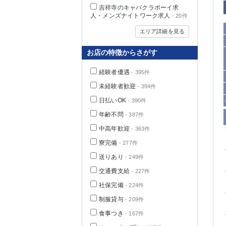
吉祥寺のキャバクラボーイ求
人・メンズナイトワーク求人
- 20件
エリア詳細を見る
お店の特徴からさがす
経験者優遇
- 395件
未経験者歓迎
- 394件
日払いOK
- 390件
年齢不問
- 387件
中高年歓迎
神奈川県
- 363件
寮完備
- 277件
送りあり
- 249件
交通費支給
- 227件
社保完備
- 224件
制服貸与
- 209件
埼玉県
食事つき
- 167件