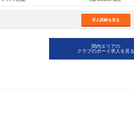
加松原＞
春日部
川口
蕨
求人詳細を見る
船橋
津田沼
成田
千葉
佐倉
柏（西口）
木更津
柏（東口）
茂原
松戸
八千代台
本八幡
関内エリアの
浦安
クラブのボーイ求人を見
宇都宮
小山
東武宇都宮（宇
都宮西口）
土浦
ひたち野うしく
高崎
館林
0
選択した内容で設定
該当求人
件