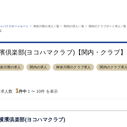
MENU
エリアから探す
関西版
業種から探す
銀座
上野
六本木
池袋
>
>
>
ャバクラボーイルート
神奈川県の求人一覧
関内の求人一覧
関内のクラブボーイ求人一覧
職種から探す
覧
特徴から探す
歌舞伎町
吉祥寺
練馬
渋谷
運営者情報
キャバクラボーイルートとは？
錦糸町
秋葉原
八王子
恵比寿
サイトマップ
立川
千葉中央
門前仲町
町田
濱倶楽部(ヨコハマクラブ)【関内・クラブ
横須賀中央
調布
蒲田
北千住
大山
赤坂
高円寺
赤羽
神奈川県の求人
関内の求人
神奈川県のクラブ求人
関内のクラブ求
蒲田東口
多摩センター
立川（南口）
新宿
西葛西
中野
葛西
府中
ひばりヶ丘（北
学芸大学
吉祥寺（南口／
小作・羽村・
1
当求人数
口）
件中
1 〜 10件 を表示
公園口）
生エリア
吉祥寺（北口／
四谷
錦糸町南口
下北沢・経堂
東口）
成増駅徒歩3分
①JR埼京線
三軒茶屋（南
①歌舞伎町 
の好立地！
「赤羽駅」から
口）
新宿 ③新宿
徒歩2分 ②東
丁目 ④西武
横濱倶楽部(ヨコハマクラブ)
京メトロ南北線
宿
「赤羽岩淵駅」