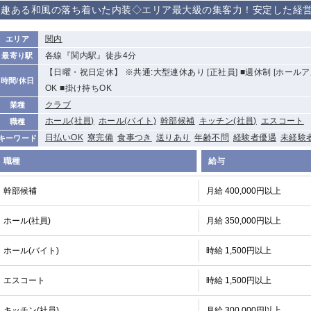
趣ある和風の落ち着いた内装◇エリア最大級の集客力！安定した経
から徒歩10分
①歌舞伎町 ②
①銀座 ②新橋
錦糸町(南口)
蒲田(西口)
新宿
関内
エリア
①東武練馬 ②
池袋東口
金町
大井町
各線『関内駅』徒歩4分
最寄り駅
成増・板橋 ③
【日曜・祝日定休】 ※共通:大型連休あり [正社員] ■週休制 [ホールア
大山 ②池袋
時間/休日
OK ■掛け持ちOK
下赤塚
竹ノ塚
三鷹
亀戸
クラブ
業種
荻窪
浅草
新小岩
幡ヶ谷
ホール(社員)
ホール(バイト)
幹部候補
キッチン(社員)
エスコート
職種
小岩
湯島
久米川
市川
日払いOK
寮完備
食事つき
送りあり
年齢不問
経験者優遇
未経験
キーワード
五井
職種
給与
関内
横浜
川崎
溝の口
幹部候補
月給 400,000円以上
新横浜
藤沢
平塚
武蔵小杉
小田原
横浜・桜木町
関内・馬車道・
武蔵新城
ホール(社員)
月給 350,000円以上
日ノ出町
茅ヶ崎
戸塚
たまプラーザ
大船
ホール(バイト)
時給 1,500円以上
厚木
横須賀
桜木町
エスコート
時給 1,500円以上
大宮
南越谷
志木
川越
南浦和
所沢
熊谷
獨協大学前＜
キッチン(社員)
月給 300,000円以上