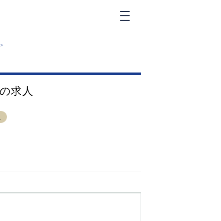
新橋
>
大和
神田
五反田
】の求人
①六本木 ②西
麻布
品川
人
浜松町
中目黒
福
自由が丘
金町（北口）
②
①歌舞伎町 ②
三
新宿 ③西部新
新
宿 ③東新宿