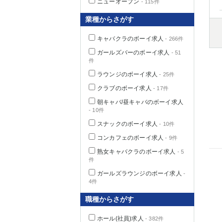
ニューオープン
- 115件
業種からさがす
キャバクラのボーイ求人
- 266件
千葉県
ガールズバーのボーイ求人
- 51
件
ラウンジのボーイ求人
- 25件
クラブのボーイ求人
- 17件
栃木県
朝キャバ/昼キャバのボーイ求人
- 10件
スナックのボーイ求人
- 10件
茨城県
コンカフェのボーイ求人
- 9件
熟女キャバクラのボーイ求人
- 5
群馬県
件
ガールズラウンジのボーイ求人
-
4件
職種からさがす
ホール(社員)求人
- 382件