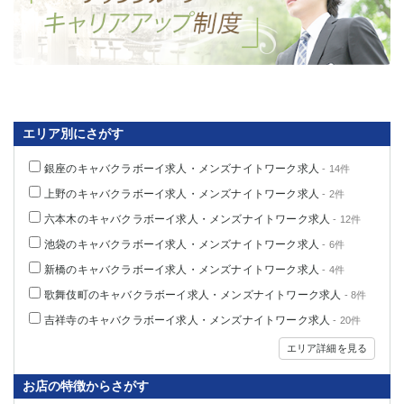
関内・馬車道・日ノ出町
武蔵新城
元住吉
茅ヶ崎
戸塚
たまプラーザ
大船
相模原
厚木
横須賀
桜木町
エリア別にさがす
銀座のキャバクラボーイ求人・メンズナイトワーク求人
- 14件
埼玉県
上野のキャバクラボーイ求人・メンズナイトワーク求人
- 2件
大宮
南越谷
六本木のキャバクラボーイ求人・メンズナイトワーク求人
- 12件
志木
川越
池袋のキャバクラボーイ求人・メンズナイトワーク求人
- 6件
草加
南浦和
新橋のキャバクラボーイ求人・メンズナイトワーク求人
- 4件
所沢
熊谷
獨協大学前＜草加松原＞
北浦和（西口）
歌舞伎町のキャバクラボーイ求人・メンズナイトワーク求人
- 8件
春日部
川口
吉祥寺のキャバクラボーイ求人・メンズナイトワーク求人
- 20件
蕨
エリア詳細を見る
千葉県
お店の特徴からさがす