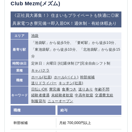
赤坂
高円寺
Club Mezm(メズム)
赤羽
品川
《正社員大募集！》住まいもプライベートも快適に◎家
蒲田東口
多摩センター
具家電つき寮完備⇒即入居OK！週休制・有給休暇あり
立川（南口）
新宿
浜松町
西葛西
池袋
エリア
中野
葛西
「池袋駅」から徒歩5分、「要町駅」から徒歩10分、
府中
中目黒
「東池袋駅」から徒歩10分、「北池袋駅」から徒歩15
最寄り駅
ひばりヶ丘（北口）
学芸大学
分
吉祥寺（南口／公園口）
小作・羽村・福生エリア
定休日：火曜日 [社]週休制 [ア]完全自由シフト制
時間/休日
自由が丘
吉祥寺（北口／東口）
キャバクラ
業種
四谷
錦糸町南口
ホール(社員)
ホール(バイト)
幹部候補
職種
下北沢・経堂
金町（北口）
送りドライバー
キッチン(社員)
日払いOK
寮完備
食事つき
送りあり
年齢不問
成増駅徒歩3分の好立地！
①JR埼京線「赤羽駅」から徒歩2分 ②
経験者優遇
未経験者歓迎
中高年歓迎
交通費支給
キーワード
三軒茶屋（南口）
①歌舞伎町 ②新宿 ③新宿三丁目 ④
制服貸与
ニューオープン
①歌舞伎町 ②新宿 ③西部新宿 ③東新宿
①歌舞伎町 ②新宿
職種
給与
①銀座 ②新橋
錦糸町(南口)
蒲田(西口)
清瀬（南口）
幹部候補
月給 700,000円以上
①東武練馬 ②成増・板橋 ③大山 ②池袋
池袋東口