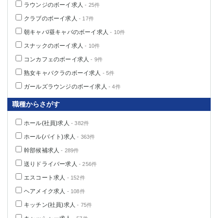
ラウンジのボーイ求人
- 25件
高崎
館林
クラブのボーイ求人
- 17件
朝キャバ/昼キャバのボーイ求人
- 10件
0
選択した内容で設定
該当求人
件
スナックのボーイ求人
- 10件
コンカフェのボーイ求人
- 9件
熟女キャバクラのボーイ求人
- 5件
ガールズラウンジのボーイ求人
- 4件
職種からさがす
ホール(社員)求人
- 382件
ホール(バイト)求人
- 363件
幹部候補求人
- 289件
送りドライバー求人
- 256件
エスコート求人
- 152件
ヘアメイク求人
- 108件
キッチン(社員)求人
- 75件