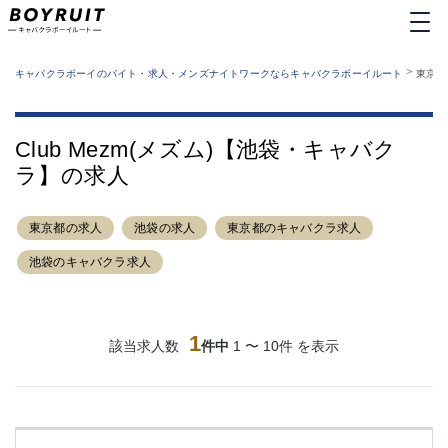
MENU
エリアから探す
関西版
>
業種から探す
キャバクラボーイのバイト・求人・メンズナイトワークならキャバクラボーイルート
東京都
職種から探す
東京都
特徴から探す
運営者情報
銀座
上野
キャバクラボーイルートとは？
Club Mezm(メズム)【池袋・キャバク
サイトマップ
六本木
池袋
ラ】の求人
新橋
歌舞伎町
吉祥寺
練馬
東京都の求人
渋谷
池袋の求人
大和
東京都のキャバクラ求人
錦糸町
秋葉原
池袋のキャバクラ求人
八王子
恵比寿
神田
立川
千葉中央
門前仲町
1
該当求人数
件中
1 〜 10件 を表示
町田
五反田
横須賀中央
調布
蒲田
北千住
①六本木 ②西麻布
大山