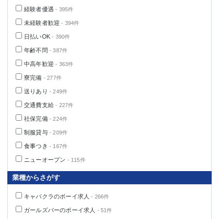
船橋
津田沼
経験者優遇
- 395件
成田
千葉
未経験者歓迎
- 394件
西船橋
佐倉
日払いOK
- 390件
柏（西口）
木更津
年齢不問
- 387件
柏（東口）
下総中山
中高年歓迎
- 363件
茂原
松戸
寮完備
- 277件
八千代台
本八幡
送りあり
東金
浦安
- 249件
交通費支給
- 227件
栃木県
社保完備
- 224件
制服貸与
宇都宮
小山
- 209件
東武宇都宮（宇都宮西口）
食事つき
- 167件
ニューオープン
- 115件
茨城県
業種からさがす
土浦
ひたち野うしく
キャバクラのボーイ求人
- 266件
群馬県
ガールズバーのボーイ求人
- 51件