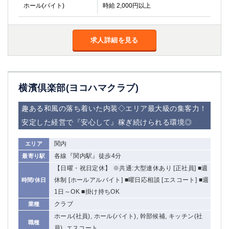
ホール(バイト)
時給 2,000円以上
求人詳細を見る
横濱倶楽部(ヨコハマクラブ)
趣ある和風の落ち着いた内装◇エリア最大級の集客力！
安定した経営で『安心して』稼ぎ続けられる環境◎
関内
エリア
各線『関内駅』徒歩4分
最寄り駅
【日曜・祝日定休】 ※共通:大型連休あり [正社員] ■週
休制 [ホールアルバイト] ■曜日応相談 [エスコート] ■週
時間/休日
1日～OK ■掛け持ちOK
クラブ
業種
ホール(社員), ホール(バイト), 幹部候補, キッチン(社
職種
員), エスコート