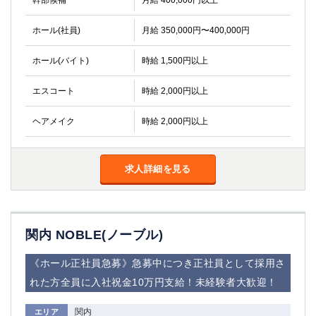
幹部候補
月給 400,000円以上
金町
大井町
大泉学園
下赤塚
ホール(社員)
月給 350,000円〜400,000円
竹ノ塚
三鷹
亀戸
水道橋
ホール(バイト)
時給 1,500円以上
荻窪
浅草
エスコート
時給 2,000円以上
新小岩
幡ヶ谷
祖師ヶ谷大蔵
小岩
ヘアメイク
時給 2,000円以上
湯島
久米川
市川
西麻布
五井
求人詳細を見る
神奈川県
関内
横浜
関内 NOBLE(ノーブル)
川崎
溝の口
本厚木
新横浜
《ホール正社員急募》急募中につき正社員として採用さ
藤沢
平塚
れた方全員に入社祝金10万円支給！未経験者大歓迎！
武蔵小杉
橋本
小田原
横浜・桜木町
関内
エリア