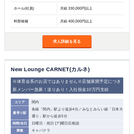
ホール(社員)
月給 330,000円以上
幹部候補
月給 400,000円以上
求人詳細を見る
New Lounge CARNET(カルネ)
※体育会系のお店ではありません※店舗展開予定につき
新メンバー急募！送りあり！入社祝金10万円支給
関内
エリア
各線「関内」駅より徒歩4分／みなとみらい線「日本大
最寄り駅
通り」駅から徒歩5分
日曜日・祝日 [ア]曜日応相談
時間/休日
キャバクラ
業種