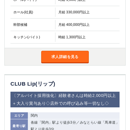
ホール(社員)
月給 330,000円以上
幹部候補
月給 400,000円以上
キッチン(バイト)
時給 1,300円以上
求人詳細を見る
CLUB Lip(リップ)
〔アルバイト採用強化〕経験者さんは時給2,000円以上
＋大入り賞与あり◇店外での呼び込み等一切なし◇
関内
エリア
各線「関内」駅より徒歩3分／みなとらい線「馬車道」
最寄り駅
駅より徒歩3分