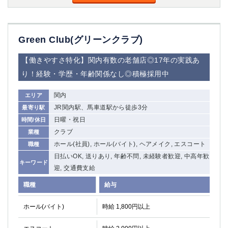
船橋
津田沼
成田
千葉
西船橋
佐倉
Green Club(グリーンクラブ)
柏（西口）
木更津
柏（東口）
下総中山
【働きやすさ特化】関内有数の老舗店◎17年の実践あ
茂原
松戸
り！経験・学歴・年齢関係なし◎積極採用中
八千代台
本八幡
関内
エリア
東金
浦安
JR関内駅、馬車道駅から徒歩3分
最寄り駅
栃木県
日曜・祝日
時間/休日
クラブ
業種
宇都宮
小山
ホール(社員), ホール(バイト), ヘアメイク, エスコート
職種
東武宇都宮（宇都宮西口）
日払いOK, 送りあり, 年齢不問, 未経験者歓迎, 中高年歓
キーワード
迎, 交通費支給
茨城県
職種
給与
土浦
ひたち野うしく
ホール(バイト)
時給 1,800円以上
群馬県