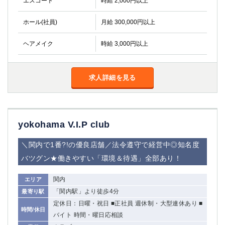
エスコート
時給 2,000円以上
高崎
館林
ホール(社員)
月給 300,000円以上
0
ヘアメイク
時給 3,000円以上
選択した内容で設定
該当求人
件
求人詳細を見る
yokohama V.I.P club
＼関内で1番?!の優良店舗／法令遵守で経営中◎知名度
バツグン★働きやすい「環境＆待遇」全部あり！
関内
エリア
「関内駅」より徒歩4分
最寄り駅
定休日：日曜・祝日 ■正社員 週休制・大型連休あり ■
時間/休日
バイト 時間・曜日応相談