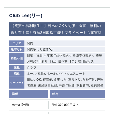
Club Lee(リー)
【充実の福利厚生！】日払いOK＆制服・食事・無料の
送り有！毎月有給2日取得可能！プライベートも充実◎
関内
エリア
関内駅より徒歩5分
最寄り駅
日曜・祝日 ※年末年始休暇あり ※夏季休暇あり ※毎
時間/休日
月有給2日あり 【社】週休制 【ア】曜日応相談
クラブ
業種
ホール(社員), ホール(バイト), エスコート
職種
日払いOK, 寮完備, 食事つき, 送りあり, 年齢不問, 経験
キーワード
者優遇, 未経験者歓迎, 中高年歓迎, 制服貸与, 社保完備
職種
給与
ホール(社員)
月給 370,000円以上