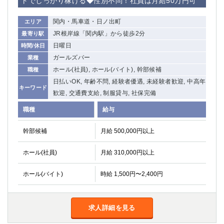
トでしっかり稼げる◆性別不問！社員は月給50万円可
関内・馬車道・日ノ出町
エリア
JR根岸線「関内駅」から徒歩2分
最寄り駅
日曜日
時間/休日
ガールズバー
業種
ホール(社員), ホール(バイト), 幹部候補
職種
日払いOK, 年齢不問, 経験者優遇, 未経験者歓迎, 中高年
キーワード
歓迎, 交通費支給, 制服貸与, 社保完備
職種
給与
幹部候補
月給 500,000円以上
ホール(社員)
月給 310,000円以上
ホール(バイト)
時給 1,500円〜2,400円
求人詳細を見る