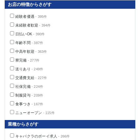
お店の特徴からさがす
経験者優遇
- 395件
未経験者歓迎
- 394件
日払いOK
- 390件
年齢不問
- 387件
中高年歓迎
- 363件
寮完備
- 277件
送りあり
- 249件
交通費支給
- 227件
社保完備
- 224件
制服貸与
- 209件
食事つき
- 167件
ニューオープン
- 115件
業種からさがす
キャバクラのボーイ求人
- 266件