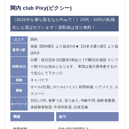
赤坂
高円寺
関内 club Pixy(ピクシー)
赤羽
品川
蒲田東口
多摩センター
《2026年を勝ち取るならPixyで！》20代・30代の転職
立川（南口）
新宿
先にも選ばれています！退勤後は送り無料！
浜松町
西葛西
中野
葛西
関内
エリア
府中
中目黒
各線【関内駅】より徒歩5分★【日本大通り駅】より徒
最寄り駅
ひばりヶ丘（北口）
学芸大学
歩8分
吉祥寺（南口／公園口）
小作・羽村・福生エリア
日曜・祝日定休 [社]週休2制あり [ア]曜日応相談 ※シフ
自由が丘
吉祥寺（北口／東口）
ト制でのお休みになります。 希望は最大限考慮するの
時間/休日
で安心して下さい◎
四谷
錦糸町南口
キャバクラ
業種
下北沢・経堂
金町（北口）
ホール(社員), ホール(バイト), 幹部候補, ヘアメイク, エ
成増駅徒歩3分の好立地！
①JR埼京線「赤羽駅」から徒歩2分 ②
職種
スコート
三軒茶屋（南口）
①歌舞伎町 ②新宿 ③新宿三丁目 ④
日払いOK, 食事つき, 送りあり, 年齢不問, 経験者優遇,
①歌舞伎町 ②新宿 ③西部新宿 ③東新宿
①歌舞伎町 ②新宿
キーワード
未経験者歓迎, 中高年歓迎, 社保完備
①銀座 ②新橋
錦糸町(南口)
職種
蒲田(西口)
清瀬（南口）
給与
①東武練馬 ②成増・板橋 ③大山 ②池袋
池袋東口