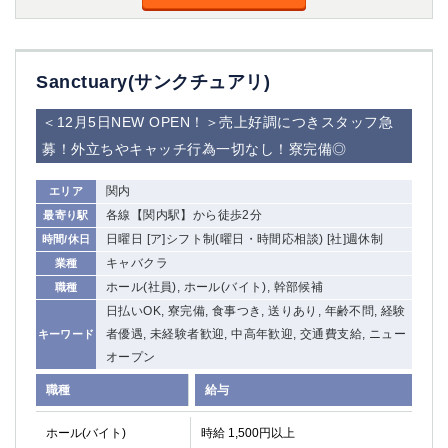
Sanctuary(サンクチュアリ)
＜12月5日NEW OPEN！＞売上好調につきスタッフ急
募！外立ちやキャッチ行為一切なし！寮完備◎
関内
エリア
各線【関内駅】から徒歩2分
最寄り駅
日曜日 [ア]シフト制(曜日・時間応相談) [社]週休制
時間/休日
キャバクラ
業種
ホール(社員), ホール(バイト), 幹部候補
職種
日払いOK, 寮完備, 食事つき, 送りあり, 年齢不問, 経験
者優遇, 未経験者歓迎, 中高年歓迎, 交通費支給, ニュー
キーワード
オープン
職種
給与
ホール(バイト)
時給 1,500円以上