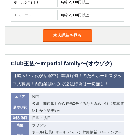
ホール(バイト)
時給 2,000円以上
エスコート
時給 2,000円以上
求人詳細を見る
Club王族〜Imperial family〜(オウゾク)
【幅広い世代が活躍中】業績好調！のためホールスタッ
フ大募集！内勤業務のみで違法行為は一切無し！
関内
エリア
各線【関内駅】から徒歩3分／みなとみらい線【馬車道
最寄り駅
駅】から徒歩5分
日曜・祝日
時間/休日
ラウンジ
業種
ホール(社員), ホール(バイト), 幹部候補, バーテンダー