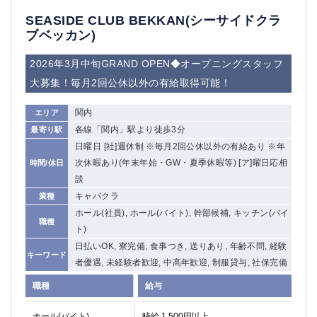
SEASIDE CLUB BEKKAN(シーサイドクラ
ブベッカン)
2026年3月中旬GRAND OPEN◆オープニングスタッフ
大募集！毎月2回公休以外の有給取得可能！
関内
エリア
各線「関内」駅より徒歩3分
最寄り駅
日曜日 [社]週休制 ※毎月2回公休以外の有給あり ※年
次休暇あり(年末年始・GW・夏季休暇等) [ア]曜日応相
時間/休日
談
キャバクラ
業種
ホール(社員), ホール(バイト), 幹部候補, キッチン(バイ
職種
ト)
日払いOK, 寮完備, 食事つき, 送りあり, 年齢不問, 経験
キーワード
者優遇, 未経験者歓迎, 中高年歓迎, 制服貸与, 社保完備
職種
給与
ホール(バイト)
時給 1,500円以上