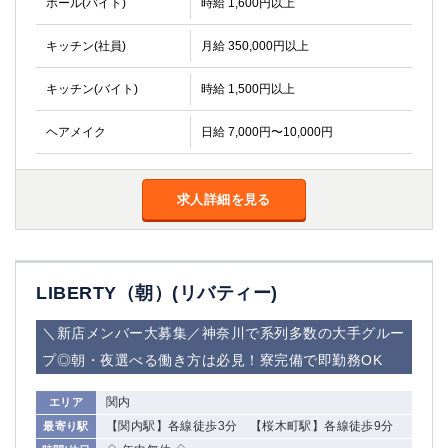
ホール(バイト)
時給 1,600円以上
キッチン(社員)
月給 350,000円以上
キッチン(バイト)
時給 1,500円以上
ヘアメイク
日給 7,000円〜10,000円
求人詳細を見る
LIBERTY（朝）(リバティー)
＼新店メンバー大募集／神奈川で系列多数の大手グルー
プ◎朝・夜選べる働き方は必見！寮完備で即勤務OK
関内
エリア
【関内駅】各線徒歩3分 【桜木町駅】各線徒歩9分
最寄り駅