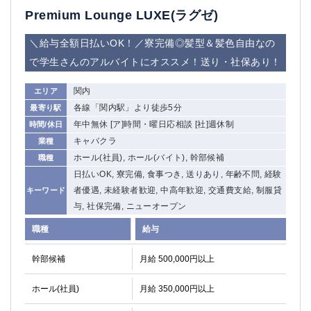
Premium Lounge LUXE(ラグゼ)
＼給与全額日払いOK！／寮完備◎髪型＆髪色自由なの
で学生さんのアルバイトにオススメ！送り・社保あり！
関内
エリア
各線「関内駅」より徒歩5分
最寄り駅
年中無休 [ア]時間・曜日応相談 [社]週休制
時間/休日
キャバクラ
業種
ホール(社員), ホール(バイト), 幹部候補
職種
日払いOK, 寮完備, 食事つき, 送りあり, 年齢不問, 経験
者優遇, 未経験者歓迎, 中高年歓迎, 交通費支給, 制服貸
キーワード
与, 社保完備, ニューオープン
職種
給与
幹部候補
月給 500,000円以上
ホール(社員)
月給 350,000円以上