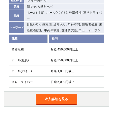
◇ 年中無休 ◇
時間/休日
朝キャバ/昼キャバ
業種
ホール(社員), ホール(バイト), 幹部候補, 送りドライバ
職種
ー
日払いOK, 寮完備, 送りあり, 年齢不問, 経験者優遇, 未
キーワード
経験者歓迎, 中高年歓迎, 交通費支給, ニューオープン
職種
給与
幹部候補
月給 450,000円以上
ホール(社員)
月給 350,000円以上
ホール(バイト)
時給 1,800円以上
送りドライバー
日給 5,000円以上
求人詳細を見る