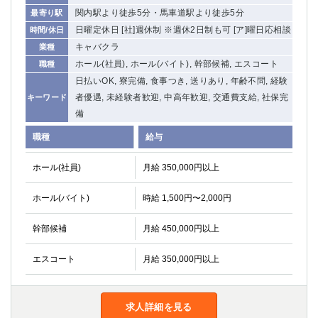
関内・馬車道・日ノ出町
関内駅より徒歩5分・馬車道駅より徒歩5分
武蔵新城
最寄り駅
日曜定休日 [社]週休制 ※週休2日制も可 [ア]曜日応相談
時間/休日
元住吉
茅ヶ崎
キャバクラ
業種
戸塚
たまプラーザ
ホール(社員), ホール(バイト), 幹部候補, エスコート
職種
大船
相模原
日払いOK, 寮完備, 食事つき, 送りあり, 年齢不問, 経験
厚木
横須賀
者優遇, 未経験者歓迎, 中高年歓迎, 交通費支給, 社保完
キーワード
桜木町
備
埼玉県
職種
給与
大宮
南越谷
ホール(社員)
月給 350,000円以上
志木
川越
草加
南浦和
ホール(バイト)
時給 1,500円〜2,000円
所沢
熊谷
幹部候補
月給 450,000円以上
獨協大学前＜草加松原＞
北浦和（西口）
春日部
川口
エスコート
月給 350,000円以上
蕨
千葉県
求人詳細を見る