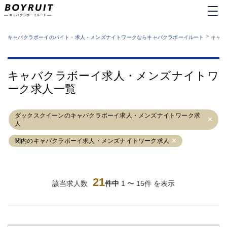
MENU
エリアから探す
関西版
>
業種から探す
キャバクラボーイのバイト・求人・メンズナイトワークならキャバクラボーイルート
キャバ
職種から探す
東京都
特徴から探す
運営者情報
銀座
上野
キャバクラボーイルートとは？
キャバクラボーイ求人・メンズナイトワ
サイトマップ
六本木
池袋
ーク求人一覧
新橋
歌舞伎町
吉祥寺
練馬
ダックスクイーンのキャバクラボーイ求人・メンズナイトワーク求
渋谷
大和
人
錦糸町
秋葉原
関内のキャバクラボーイ求人・メンズナイトワーク求人
八王子
恵比寿
神田
立川
千葉中央
門前仲町
町田
五反田
21
該当求人数
件中
1 〜 15件 を表示
横須賀中央
調布
蒲田
北千住
①六本木 ②西麻布
大山