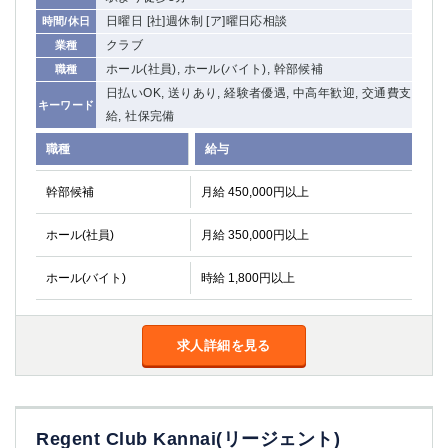
日曜日 [社]週休制 [ア]曜日応相談
時間/休日
クラブ
業種
ホール(社員), ホール(バイト), 幹部候補
職種
日払いOK, 送りあり, 経験者優遇, 中高年歓迎, 交通費支
キーワード
給, 社保完備
職種
給与
幹部候補
月給 450,000円以上
ホール(社員)
月給 350,000円以上
ホール(バイト)
時給 1,800円以上
求人詳細を見る
Regent Club Kannai(リージェント)