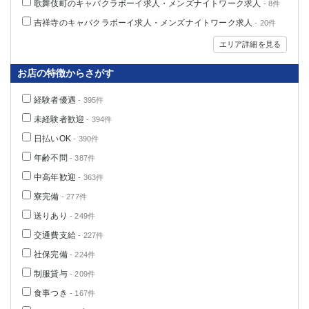
歌舞伎町のキャバクラボーイ求人・メンズナイトワーク求人
- 8件
船橋
津田沼
吉祥寺のキャバクラボーイ求人・メンズナイトワーク求人
- 20件
成田
千葉
西船橋
佐倉
エリア詳細を見る
柏（西口）
木更津
お店の特徴からさがす
柏（東口）
下総中山
茂原
松戸
経験者優遇
- 395件
八千代台
本八幡
未経験者歓迎
- 394件
東金
浦安
日払いOK
- 390件
年齢不問
- 387件
栃木県
中高年歓迎
- 363件
宇都宮
小山
寮完備
- 277件
東武宇都宮（宇都宮西口）
送りあり
- 249件
交通費支給
- 227件
茨城県
社保完備
- 224件
土浦
ひたち野うしく
制服貸与
- 209件
食事つき
- 167件
群馬県