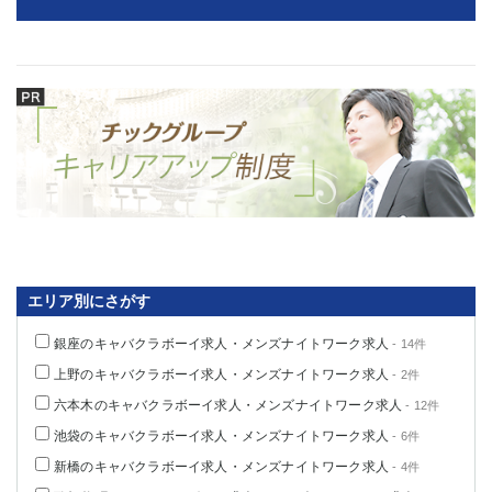
関内・馬車道・日ノ出町
武蔵新城
元住吉
茅ヶ崎
戸塚
たまプラーザ
大船
相模原
厚木
横須賀
桜木町
埼玉県
大宮
南越谷
志木
川越
エリア別にさがす
草加
南浦和
所沢
熊谷
銀座のキャバクラボーイ求人・メンズナイトワーク求人
- 14件
獨協大学前＜草加松原＞
北浦和（西口）
上野のキャバクラボーイ求人・メンズナイトワーク求人
- 2件
春日部
川口
六本木のキャバクラボーイ求人・メンズナイトワーク求人
- 12件
蕨
池袋のキャバクラボーイ求人・メンズナイトワーク求人
- 6件
千葉県
新橋のキャバクラボーイ求人・メンズナイトワーク求人
- 4件