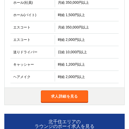
金町
大井町
ホール(社員)
月給 350,000円以上
大泉学園
下赤塚
ホール(バイト)
時給 1,500円以上
竹ノ塚
三鷹
亀戸
水道橋
エスコート
月給 350,000円以上
荻窪
浅草
新小岩
幡ヶ谷
エスコート
時給 2,000円以上
祖師ヶ谷大蔵
小岩
送りドライバー
日給 10,000円以上
湯島
久米川
市川
西麻布
キャッシャー
時給 1,200円以上
五井
ヘアメイク
時給 2,000円以上
神奈川県
関内
横浜
求人詳細を見る
川崎
溝の口
本厚木
新横浜
藤沢
平塚
武蔵小杉
橋本
北千住エリアの
ラウンジのボーイ求人を見る
小田原
横浜・桜木町