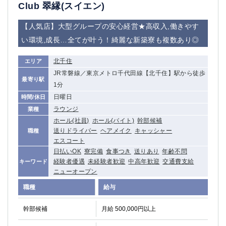
赤坂
高円寺
Club 翠縁(スイエン)
赤羽
品川
【人気店】大型グループの安心経営★高収入,働きやす
蒲田東口
多摩センター
い環境,成長…全てが叶う！綺麗な新築寮も複数あり◎
立川（南口）
新宿
浜松町
西葛西
北千住
エリア
中野
葛西
JR常磐線／東京メトロ千代田線【北千住】駅から徒歩
府中
中目黒
最寄り駅
1分
ひばりヶ丘（北口）
学芸大学
日曜日
時間/休日
吉祥寺（南口／公園口）
小作・羽村・福生エリア
ラウンジ
業種
自由が丘
吉祥寺（北口／東口）
ホール(社員)
ホール(バイト)
幹部候補
四谷
錦糸町南口
送りドライバー
ヘアメイク
キャッシャー
職種
エスコート
下北沢・経堂
金町（北口）
日払いOK
寮完備
食事つき
送りあり
年齢不問
成増駅徒歩3分の好立地！
①JR埼京線「赤羽駅」から徒歩2分 ②
経験者優遇
未経験者歓迎
中高年歓迎
交通費支給
キーワード
三軒茶屋（南口）
①歌舞伎町 ②新宿 ③新宿三丁目 ④
ニューオープン
①歌舞伎町 ②新宿 ③西部新宿 ③東新宿
①歌舞伎町 ②新宿
職種
給与
①銀座 ②新橋
錦糸町(南口)
蒲田(西口)
清瀬（南口）
幹部候補
月給 500,000円以上
①東武練馬 ②成増・板橋 ③大山 ②池袋
池袋東口