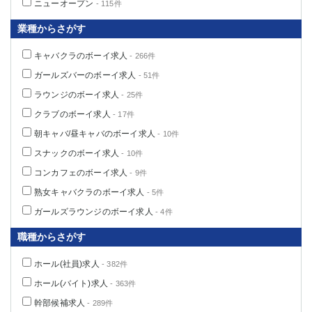
ニューオープン
- 115件
高崎
館林
業種からさがす
キャバクラのボーイ求人
- 266件
0
選択した内容で設定
該当求人
件
ガールズバーのボーイ求人
- 51件
ラウンジのボーイ求人
- 25件
クラブのボーイ求人
- 17件
朝キャバ/昼キャバのボーイ求人
- 10件
スナックのボーイ求人
- 10件
コンカフェのボーイ求人
- 9件
熟女キャバクラのボーイ求人
- 5件
ガールズラウンジのボーイ求人
- 4件
職種からさがす
ホール(社員)求人
- 382件
ホール(バイト)求人
- 363件
幹部候補求人
- 289件