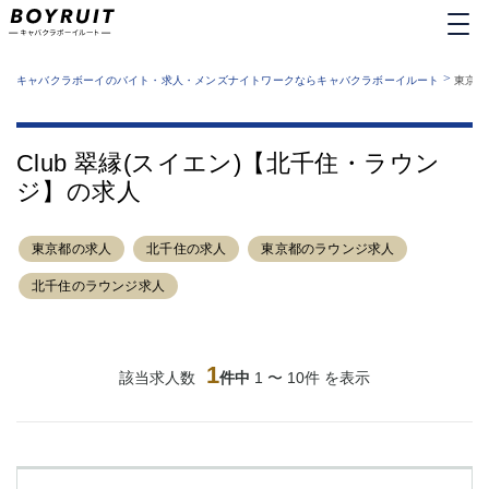
MENU
エリアから探す
関西版
>
業種から探す
キャバクラボーイのバイト・求人・メンズナイトワークならキャバクラボーイルート
東京都
職種から探す
東京都
特徴から探す
運営者情報
銀座
上野
キャバクラボーイルートとは？
Club 翠縁(スイエン)【北千住・ラウン
サイトマップ
六本木
池袋
ジ】の求人
新橋
歌舞伎町
吉祥寺
練馬
東京都の求人
渋谷
北千住の求人
大和
東京都のラウンジ求人
錦糸町
秋葉原
北千住のラウンジ求人
八王子
恵比寿
神田
立川
千葉中央
門前仲町
1
該当求人数
件中
1 〜 10件 を表示
町田
五反田
横須賀中央
調布
蒲田
北千住
①六本木 ②西麻布
大山