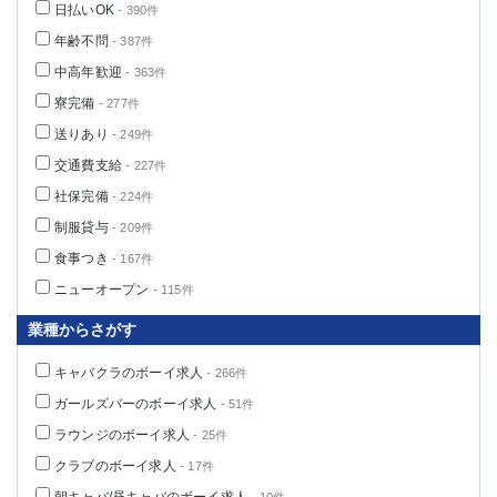
日払いOK
- 390件
船橋
津田沼
年齢不問
成田
千葉
- 387件
西船橋
佐倉
中高年歓迎
- 363件
柏（西口）
木更津
寮完備
- 277件
柏（東口）
下総中山
送りあり
- 249件
茂原
松戸
交通費支給
- 227件
八千代台
本八幡
社保完備
- 224件
東金
浦安
制服貸与
- 209件
食事つき
- 167件
栃木県
ニューオープン
- 115件
宇都宮
小山
業種からさがす
東武宇都宮（宇都宮西口）
キャバクラのボーイ求人
- 266件
茨城県
ガールズバーのボーイ求人
- 51件
土浦
ひたち野うしく
ラウンジのボーイ求人
- 25件
クラブのボーイ求人
- 17件
群馬県