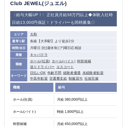
赤坂
高円寺
Club JEWEL(ジュエル)
赤羽
品川
〈給与大幅UP！〉正社員月給38万円以上◆体験入社時
蒲田東口
多摩センター
日給13,000円保証！ドライバーも同時募集◇
立川（南口）
新宿
浜松町
西葛西
大和
エリア
中野
葛西
各線【大和駅】より徒歩2分
最寄り駅
府中
中目黒
月曜日 [社]週休制 [ア]曜日応相談
時間/休日
ひばりヶ丘（北口）
学芸大学
キャバクラ
業種
吉祥寺（南口／公園口）
小作・羽村・福生エリア
ホール(社員)
ホール(バイト)
幹部候補
職種
自由が丘
吉祥寺（北口／東口）
送りドライバー
エスコート
四谷
錦糸町南口
日払いOK
年齢不問
経験者優遇
未経験者歓迎
キーワード
中高年歓迎
交通費支給
制服貸与
社保完備
下北沢・経堂
金町（北口）
成増駅徒歩3分の好立地！
①JR埼京線「赤羽駅」から徒歩2分 ②
職種
給与
三軒茶屋（南口）
①歌舞伎町 ②新宿 ③新宿三丁目 ④
ホール(社員)
月給 380,000円以上
①歌舞伎町 ②新宿 ③西部新宿 ③東新宿
①歌舞伎町 ②新宿
①銀座 ②新橋
錦糸町(南口)
ホール(バイト)
時給 1,800円以上
蒲田(西口)
清瀬（南口）
①東武練馬 ②成増・板橋 ③大山 ②池袋
池袋東口
幹部候補
月給 450,000円以上