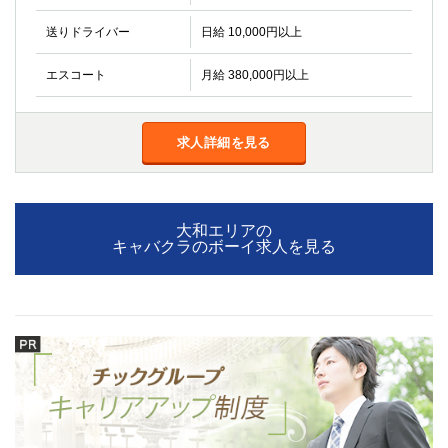
金町
大井町
送りドライバー
大泉学園
日給 10,000円以上
下赤塚
竹ノ塚
三鷹
エスコート
月給 380,000円以上
亀戸
水道橋
荻窪
浅草
新小岩
幡ヶ谷
求人詳細を見る
祖師ヶ谷大蔵
小岩
湯島
久米川
市川
西麻布
大和エリアの
五井
キャバクラのボーイ求人を見る
神奈川県
関内
横浜
川崎
溝の口
本厚木
新横浜
藤沢
平塚
武蔵小杉
橋本
小田原
横浜・桜木町