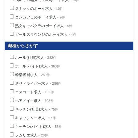
朝キャバ/昼キャバのボーイ求人
- 10件
高崎
館林
スナックのボーイ求人
- 10件
コンカフェのボーイ求人
- 9件
0
熟女キャバクラのボーイ求人
- 5件
選択した内容で設定
該当求人
件
ガールズラウンジのボーイ求人
- 4件
職種からさがす
ホール(社員)求人
- 382件
ホール(バイト)求人
- 363件
幹部候補求人
- 289件
送りドライバー求人
- 256件
エスコート求人
- 152件
ヘアメイク求人
- 108件
キッチン(社員)求人
- 75件
キャッシャー求人
- 57件
キッチン(バイト)求人
- 56件
ソムリエ求人
- 26件