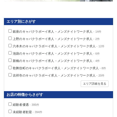
関内・馬車道・日ノ出町
武蔵新城
元住吉
茅ヶ崎
戸塚
たまプラーザ
エリア別にさがす
大船
相模原
厚木
横須賀
銀座のキャバクラボーイ求人・メンズナイトワーク求人
- 14件
桜木町
上野のキャバクラボーイ求人・メンズナイトワーク求人
- 2件
六本木のキャバクラボーイ求人・メンズナイトワーク求人
- 12件
埼玉県
池袋のキャバクラボーイ求人・メンズナイトワーク求人
- 6件
大宮
南越谷
新橋のキャバクラボーイ求人・メンズナイトワーク求人
- 4件
志木
川越
歌舞伎町のキャバクラボーイ求人・メンズナイトワーク求人
- 8件
草加
南浦和
吉祥寺のキャバクラボーイ求人・メンズナイトワーク求人
- 20件
所沢
熊谷
エリア詳細を見る
獨協大学前＜草加松原＞
北浦和（西口）
春日部
川口
お店の特徴からさがす
蕨
経験者優遇
- 395件
千葉県
未経験者歓迎
- 394件