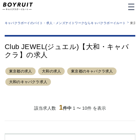
MENU
エリアから探す
関西版
>
業種から探す
キャバクラボーイのバイト・求人・メンズナイトワークならキャバクラボーイルート
東京都
職種から探す
東京都
特徴から探す
運営者情報
銀座
上野
キャバクラボーイルートとは？
Club JEWEL(ジュエル)【大和・キャバ
サイトマップ
六本木
池袋
クラ】の求人
新橋
歌舞伎町
吉祥寺
練馬
東京都の求人
渋谷
大和の求人
大和
東京都のキャバクラ求人
錦糸町
秋葉原
大和のキャバクラ求人
八王子
恵比寿
神田
立川
千葉中央
門前仲町
1
該当求人数
件中
1 〜 10件 を表示
町田
五反田
横須賀中央
調布
蒲田
北千住
①六本木 ②西麻布
大山