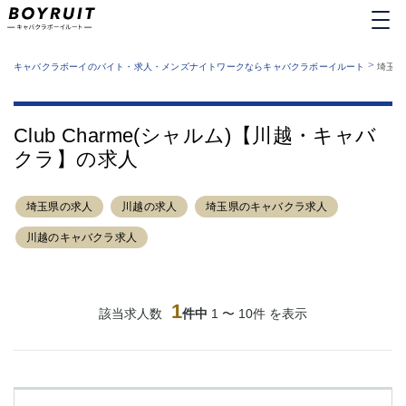
MENU
エリアから探す
関西版
>
業種から探す
キャバクラボーイのバイト・求人・メンズナイトワークならキャバクラボーイルート
埼玉県
職種から探す
東京都
特徴から探す
運営者情報
銀座
上野
キャバクラボーイルートとは？
Club Charme(シャルム)【川越・キャバ
サイトマップ
六本木
池袋
クラ】の求人
新橋
歌舞伎町
吉祥寺
練馬
埼玉県の求人
渋谷
川越の求人
大和
埼玉県のキャバクラ求人
錦糸町
秋葉原
川越のキャバクラ求人
八王子
恵比寿
神田
立川
千葉中央
門前仲町
1
該当求人数
件中
1 〜 10件 を表示
町田
五反田
横須賀中央
調布
蒲田
北千住
①六本木 ②西麻布
大山