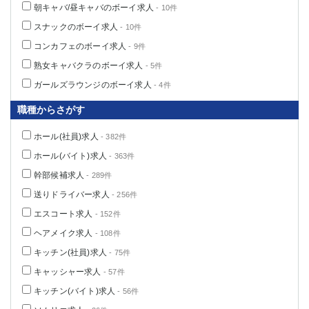
朝キャバ/昼キャバのボーイ求人
- 10件
高崎
館林
スナックのボーイ求人
- 10件
コンカフェのボーイ求人
- 9件
0
選択した内容で設定
該当求人
件
熟女キャバクラのボーイ求人
- 5件
ガールズラウンジのボーイ求人
- 4件
職種からさがす
ホール(社員)求人
- 382件
ホール(バイト)求人
- 363件
幹部候補求人
- 289件
送りドライバー求人
- 256件
エスコート求人
- 152件
ヘアメイク求人
- 108件
キッチン(社員)求人
- 75件
キャッシャー求人
- 57件
キッチン(バイト)求人
- 56件