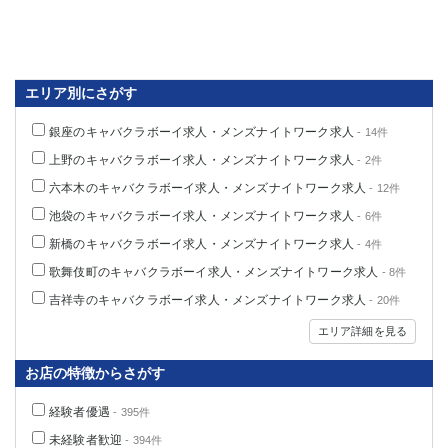
関内・馬車道・日ノ出町
武蔵新城
元住吉
茅ヶ崎
戸塚
たまプラーザ
エリア別にさがす
大船
相模原
厚木
横須賀
銀座のキャバクラボーイ求人・メンズナイトワーク求人
- 14件
桜木町
上野のキャバクラボーイ求人・メンズナイトワーク求人
- 2件
六本木のキャバクラボーイ求人・メンズナイトワーク求人
- 12件
埼玉県
池袋のキャバクラボーイ求人・メンズナイトワーク求人
- 6件
大宮
南越谷
新橋のキャバクラボーイ求人・メンズナイトワーク求人
- 4件
志木
川越
歌舞伎町のキャバクラボーイ求人・メンズナイトワーク求人
- 8件
草加
南浦和
吉祥寺のキャバクラボーイ求人・メンズナイトワーク求人
- 20件
所沢
熊谷
獨協大学前＜草加松原＞
北浦和（西口）
エリア詳細を見る
春日部
川口
お店の特徴からさがす
蕨
経験者優遇
- 395件
千葉県
未経験者歓迎
- 394件