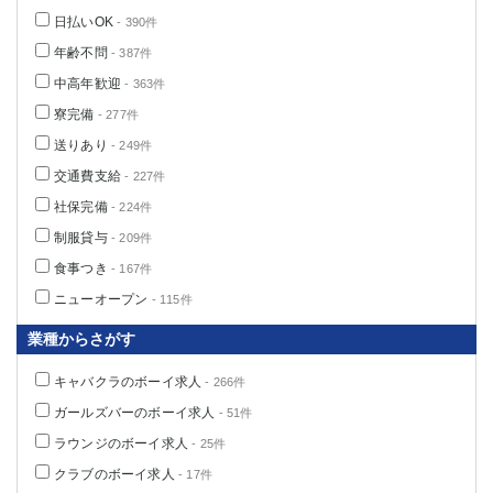
船橋
津田沼
日払いOK
- 390件
成田
千葉
年齢不問
- 387件
西船橋
佐倉
中高年歓迎
- 363件
柏（西口）
木更津
寮完備
- 277件
柏（東口）
下総中山
送りあり
- 249件
茂原
松戸
交通費支給
- 227件
八千代台
本八幡
社保完備
東金
浦安
- 224件
制服貸与
- 209件
栃木県
食事つき
- 167件
ニューオープン
宇都宮
小山
- 115件
東武宇都宮（宇都宮西口）
業種からさがす
茨城県
キャバクラのボーイ求人
- 266件
ガールズバーのボーイ求人
- 51件
土浦
ひたち野うしく
ラウンジのボーイ求人
- 25件
群馬県
クラブのボーイ求人
- 17件