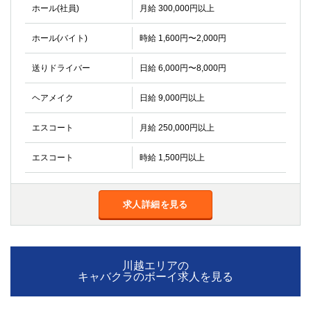
金町
大井町
ホール(社員)
月給 300,000円以上
大泉学園
下赤塚
ホール(バイト)
時給 1,600円〜2,000円
竹ノ塚
三鷹
亀戸
水道橋
送りドライバー
日給 6,000円〜8,000円
荻窪
浅草
新小岩
幡ヶ谷
ヘアメイク
日給 9,000円以上
祖師ヶ谷大蔵
小岩
湯島
久米川
エスコート
月給 250,000円以上
市川
西麻布
エスコート
時給 1,500円以上
五井
神奈川県
求人詳細を見る
関内
横浜
川崎
溝の口
本厚木
新横浜
川越エリアの
藤沢
平塚
キャバクラのボーイ求人を見る
武蔵小杉
橋本
小田原
横浜・桜木町