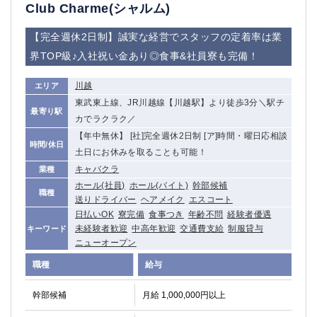
赤坂
高円寺
Club Charme(シャルム)
赤羽
品川
【完全週休2日制】誠実な経営でスタッフの定着率は業
蒲田東口
多摩センター
界TOP級♪入社祝い金あり◎食事&社員寮も完備！
立川（南口）
新宿
浜松町
西葛西
川越
エリア
中野
葛西
東武東上線、JR川越線【川越駅】より徒歩3分＼駅チ
府中
中目黒
最寄り駅
カでラクラク／
ひばりヶ丘（北口）
学芸大学
【年中無休】 [社]完全週休2日制 [ア]時間・曜日応相談
時間/休日
吉祥寺（南口／公園口）
小作・羽村・福生エリア
土日にお休みを取ることも可能！
自由が丘
吉祥寺（北口／東口）
キャバクラ
業種
四谷
錦糸町南口
ホール(社員)
ホール(バイト)
幹部候補
職種
下北沢・経堂
金町（北口）
送りドライバー
ヘアメイク
エスコート
日払いOK
寮完備
食事つき
年齢不問
経験者優遇
成増駅徒歩3分の好立地！
①JR埼京線「赤羽駅」から徒歩2分 ②
未経験者歓迎
中高年歓迎
交通費支給
制服貸与
キーワード
三軒茶屋（南口）
①歌舞伎町 ②新宿 ③新宿三丁目 ④
ニューオープン
①歌舞伎町 ②新宿 ③西部新宿 ③東新宿
①歌舞伎町 ②新宿
職種
給与
①銀座 ②新橋
錦糸町(南口)
蒲田(西口)
清瀬（南口）
幹部候補
月給 1,000,000円以上
①東武練馬 ②成増・板橋 ③大山 ②池袋
池袋東口