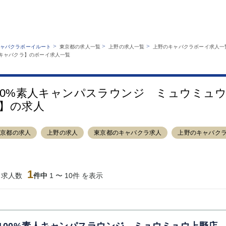
MENU
エリアから探す
関西版
業種から探す
銀座
上野
六本木
池袋
>
>
>
ャバクラボーイルート
東京都の求人一覧
上野の求人一覧
上野のキャバクラボーイ求人一
職種から探す
・キャバクラ】のボーイ求人一覧
特徴から探す
歌舞伎町
吉祥寺
練馬
渋谷
運営者情報
キャバクラボーイルートとは？
錦糸町
秋葉原
八王子
恵比寿
サイトマップ
立川
千葉中央
門前仲町
町田
00%素人キャンパスラウンジ ミュウミュ
横須賀中央
調布
蒲田
北千住
】の求人
大山
赤坂
高円寺
赤羽
蒲田東口
多摩センター
立川（南口）
新宿
東京都の求人
上野の求人
東京都のキャバクラ求人
上野のキャバク
西葛西
中野
葛西
府中
ひばりヶ丘（北
学芸大学
吉祥寺（南口／
小作・羽村・
口）
公園口）
生エリア
1
吉祥寺（北口／
四谷
錦糸町南口
下北沢・経堂
当求人数
件中
1 〜 10件 を表示
東口）
成増駅徒歩3分
①JR埼京線
三軒茶屋（南
①歌舞伎町 
の好立地！
「赤羽駅」から
口）
新宿 ③新宿
徒歩2分 ②東
丁目 ④西武
京メトロ南北線
宿
「赤羽岩淵駅」