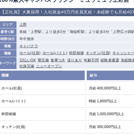
100%素人キャンパスラウンジ ミュウミュウ上野店
から徒歩10分
①歌舞伎町 ②
①銀座 ②新橋
錦糸町(南口)
蒲田(西口)
【正社員】大量採用！入社祝金40万円全員支給！未経験でも月給4
新宿
①東武練馬 ②
池袋東口
金町
大井町
上野
エリア
成増・板橋 ③
各線「上野駅」より徒歩3分「御徒町駅」より徒歩3分「上野広小路
最寄り駅
大山 ②池袋
年中無休
時間/休日
下赤塚
竹ノ塚
三鷹
亀戸
キャバクラ
業種
荻窪
浅草
新小岩
幡ヶ谷
ホール(社員)
ホール(バイト)
幹部候補
キッチン(社員)
キャッシャ
職種
小岩
湯島
久米川
市川
日払いOK
寮完備
食事つき
送りあり
年齢不問
経験者優遇
未経験
五井
キーワード
社保完備
ニューオープン
職種
給与
関内
横浜
川崎
溝の口
新横浜
藤沢
平塚
武蔵小杉
ホール(社員)
月給 400,000円以上
小田原
横浜・桜木町
関内・馬車道・
武蔵新城
日ノ出町
ホール(バイト)
時給 1,800円以上
茅ヶ崎
戸塚
たまプラーザ
大船
厚木
横須賀
桜木町
幹部候補
月給 1,000,000円以上
大宮
南越谷
志木
川越
キッチン(社員)
月給 300,000円以上
南浦和
所沢
熊谷
獨協大学前＜