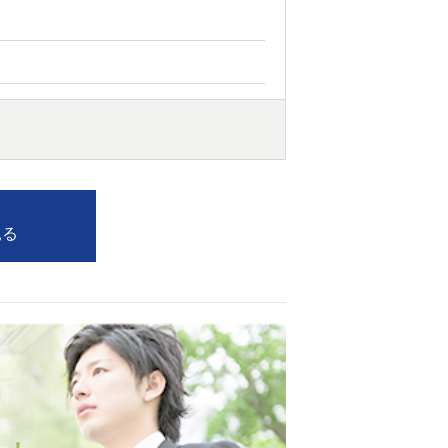
西船橋
下総中山
東金
見る