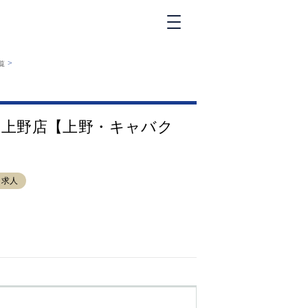
新橋
>
覧
大和
神田
五反田
ウ上野店【上野・キャバク
①六本木 ②西
麻布
品川
浜松町
ラ求人
中目黒
福
自由が丘
金町（北口）
②
①歌舞伎町 ②
三
新宿 ③西部新
新
宿 ③東新宿