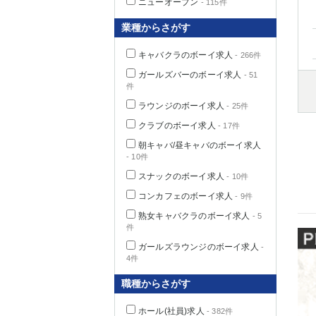
ニューオープン
- 115件
業種からさがす
キャバクラのボーイ求人
- 266件
千葉県
ガールズバーのボーイ求人
- 51
件
ラウンジのボーイ求人
- 25件
クラブのボーイ求人
- 17件
栃木県
朝キャバ/昼キャバのボーイ求人
- 10件
スナックのボーイ求人
- 10件
茨城県
コンカフェのボーイ求人
- 9件
熟女キャバクラのボーイ求人
- 5
群馬県
件
ガールズラウンジのボーイ求人
-
4件
職種からさがす
ホール(社員)求人
- 382件