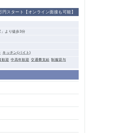
清瀬（南口）
0万円スタート【オンライン面接も可能】
大泉学園
駅」より徒歩3分
水道橋
祖師ヶ谷大蔵
ー
キッチン(バイト)
西麻布
者歓迎
中高年歓迎
交通費支給
制服貸与
本厚木
橋本
元住吉
相模原
草加
草
北浦和（西口）