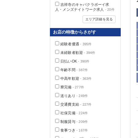
吉祥寺のキャバクラボーイ求
人・メンズナイトワーク求人
- 20件
エリア詳細を見る
お店の特徴からさがす
経験者優遇
- 395件
未経験者歓迎
- 394件
日払いOK
- 390件
年齢不問
- 387件
中高年歓迎
神奈川県
- 363件
寮完備
- 277件
送りあり
- 249件
交通費支給
- 227件
社保完備
- 224件
制服貸与
- 209件
埼玉県
食事つき
- 167件