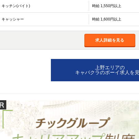
加松原＞
キッチン(バイト)
時給 1,550円以上
春日部
川口
蕨
キャッシャー
時給 1,600円以上
船橋
津田沼
成田
千葉
佐倉
柏（西口）
木更津
柏（東口）
求人詳細を見る
茂原
松戸
八千代台
本八幡
浦安
宇都宮
小山
東武宇都宮（宇
上野エリアの
都宮西口）
キャバクラのボーイ求人を
土浦
ひたち野うしく
高崎
館林
0
選択した内容で設定
該当求人
件