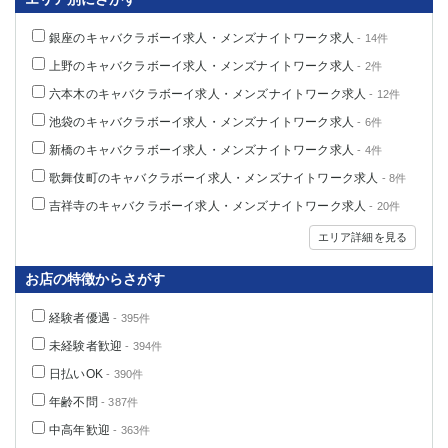
関内・馬車道・日ノ出町
武蔵新城
銀座のキャバクラボーイ求人・メンズナイトワーク求人
- 14件
元住吉
茅ヶ崎
上野のキャバクラボーイ求人・メンズナイトワーク求人
- 2件
戸塚
たまプラーザ
大船
相模原
六本木のキャバクラボーイ求人・メンズナイトワーク求人
- 12件
厚木
横須賀
池袋のキャバクラボーイ求人・メンズナイトワーク求人
- 6件
桜木町
新橋のキャバクラボーイ求人・メンズナイトワーク求人
- 4件
歌舞伎町のキャバクラボーイ求人・メンズナイトワーク求人
- 8件
埼玉県
吉祥寺のキャバクラボーイ求人・メンズナイトワーク求人
- 20件
大宮
南越谷
エリア詳細を見る
志木
川越
草加
南浦和
お店の特徴からさがす
所沢
熊谷
経験者優遇
- 395件
獨協大学前＜草加松原＞
北浦和（西口）
未経験者歓迎
- 394件
春日部
川口
日払いOK
- 390件
蕨
年齢不問
- 387件
千葉県
中高年歓迎
- 363件