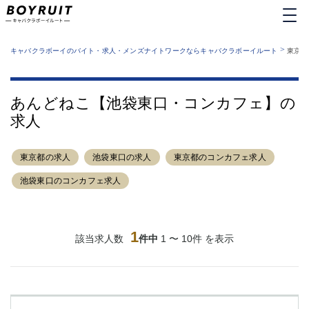
MENU
エリアから探す
関西版
>
業種から探す
キャバクラボーイのバイト・求人・メンズナイトワークならキャバクラボーイルート
東京都
職種から探す
東京都
特徴から探す
運営者情報
銀座
上野
キャバクラボーイルートとは？
あんどねこ【池袋東口・コンカフェ】の
サイトマップ
六本木
池袋
求人
新橋
歌舞伎町
吉祥寺
練馬
東京都の求人
渋谷
池袋東口の求人
大和
東京都のコンカフェ求人
錦糸町
秋葉原
池袋東口のコンカフェ求人
八王子
恵比寿
神田
立川
千葉中央
門前仲町
1
該当求人数
件中
1 〜 10件 を表示
町田
五反田
横須賀中央
調布
蒲田
北千住
①六本木 ②西麻布
大山