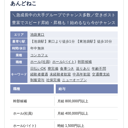
赤坂
高円寺
あんどねこ
赤羽
品川
＼急成長中の大手グループでチャンス多数／空きポスト
蒲田東口
多摩センター
豊富でスピード昇給・昇格も！始めるなら今がチャンス
立川（南口）
新宿
浜松町
西葛西
池袋東口
エリア
中野
葛西
【池袋駅】東口より徒歩1分 【東池袋駅】徒歩10分
最寄り駅
府中
中目黒
年中無休
時間/休日
ひばりヶ丘（北口）
学芸大学
コンカフェ
業種
吉祥寺（南口／公園口）
小作・羽村・福生エリア
ホール(社員)
ホール(バイト)
幹部候補
職種
自由が丘
吉祥寺（北口／東口）
日払いOK
寮完備
食事つき
送りあり
年齢不問
四谷
錦糸町南口
経験者優遇
未経験者歓迎
中高年歓迎
交通費支給
キーワード
下北沢・経堂
制服貸与
社保完備
金町（北口）
ニューオープン
成増駅徒歩3分の好立地！
①JR埼京線「赤羽駅」から徒歩2分 ②
職種
給与
三軒茶屋（南口）
①歌舞伎町 ②新宿 ③新宿三丁目 ④
幹部候補
月給 800,000円以上
①歌舞伎町 ②新宿 ③西部新宿 ③東新宿
①歌舞伎町 ②新宿
①銀座 ②新橋
錦糸町(南口)
ホール(社員)
月給 400,000円以上
蒲田(西口)
清瀬（南口）
①東武練馬 ②成増・板橋 ③大山 ②池袋
池袋東口
ホール(バイト)
時給 1,500円以上