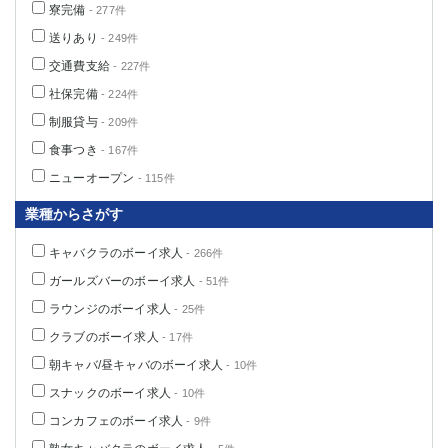
寮完備
- 277件
船橋
津田沼
成田
千葉
送りあり
- 249件
西船橋
佐倉
交通費支給
- 227件
柏（西口）
木更津
社保完備
- 224件
柏（東口）
下総中山
制服貸与
- 209件
茂原
松戸
食事つき
- 167件
八千代台
本八幡
ニューオープン
- 115件
東金
浦安
業種からさがす
栃木県
キャバクラのボーイ求人
- 266件
宇都宮
小山
ガールズバーのボーイ求人
- 51件
東武宇都宮（宇都宮西口）
ラウンジのボーイ求人
- 25件
クラブのボーイ求人
- 17件
茨城県
朝キャバ/昼キャバのボーイ求人
- 10件
土浦
ひたち野うしく
スナックのボーイ求人
- 10件
コンカフェのボーイ求人
- 9件
群馬県