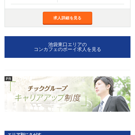
金町
大井町
大泉学園
下赤塚
竹ノ塚
三鷹
求人詳細を見る
亀戸
水道橋
荻窪
浅草
新小岩
幡ヶ谷
池袋東口エリアの
祖師ヶ谷大蔵
小岩
コンカフェのボーイ求人を見る
湯島
久米川
市川
西麻布
五井
神奈川県
関内
横浜
川崎
溝の口
本厚木
新横浜
藤沢
平塚
武蔵小杉
橋本
小田原
横浜・桜木町
エリア別にさがす