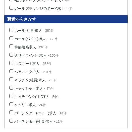
熟女キャバクラのボーイ求人
- 5件
高崎
館林
ガールズラウンジのボーイ求人
- 4件
職種からさがす
0
選択した内容で設定
該当求人
件
ホール(社員)求人
- 382件
ホール(バイト)求人
- 363件
幹部候補求人
- 289件
送りドライバー求人
- 256件
エスコート求人
- 152件
ヘアメイク求人
- 108件
キッチン(社員)求人
- 75件
キャッシャー求人
- 57件
キッチン(バイト)求人
- 56件
ソムリエ求人
- 26件
バーテンダー(バイト)求人
- 16件
バーテンダー(社員)求人
- 12件